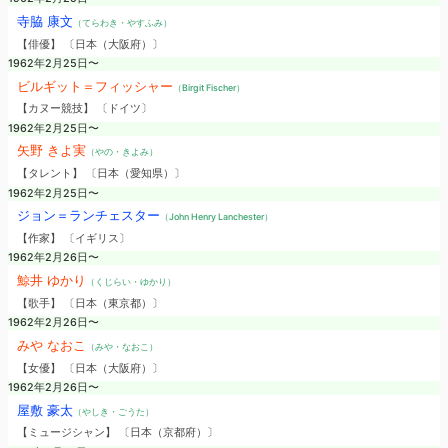
寺脇 康文
（てらわき・やすふみ）
【俳優】 〔日本（大阪府）〕
1962年2月25日〜
ビルギット＝フィッシャー
（Birgit Fischer）
【カヌー競技】 〔ドイツ〕
1962年2月25日〜
矢野 きよ実
（やの・きよみ）
【タレント】 〔日本（愛知県）〕
1962年2月25日〜
ジョン＝ランチェスター
（John Henry Lanchester）
【作家】 〔イギリス〕
1962年2月26日〜
鯨井 ゆかり
（くじらい・ゆかり）
【歌手】 〔日本（東京都）〕
1962年2月26日〜
みや なおこ
（みや・なおこ）
【女優】 〔日本（大阪府）〕
1962年2月26日〜
屋敷 豪太
（やしき・ごうた）
【ミュージシャン】 〔日本（京都府）〕