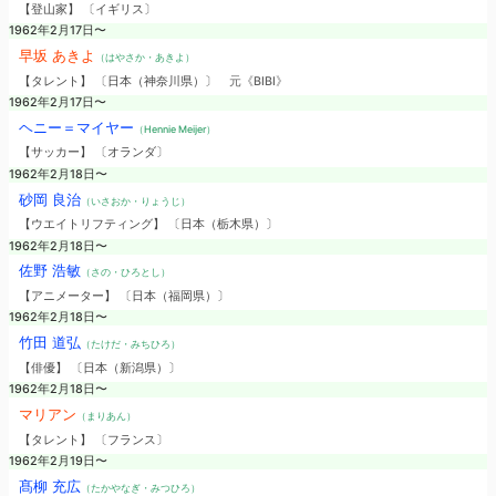
【登山家】 〔イギリス〕
1962年2月17日〜
早坂 あきよ
（はやさか・あきよ）
【タレント】 〔日本（神奈川県）〕
元《BIBI》
1962年2月17日〜
ヘニー＝マイヤー
（Hennie Meijer）
【サッカー】 〔オランダ〕
1962年2月18日〜
砂岡 良治
（いさおか・りょうじ）
【ウエイトリフティング】 〔日本（栃木県）〕
1962年2月18日〜
佐野 浩敏
（さの・ひろとし）
【アニメーター】 〔日本（福岡県）〕
1962年2月18日〜
竹田 道弘
（たけだ・みちひろ）
【俳優】 〔日本（新潟県）〕
1962年2月18日〜
マリアン
（まりあん）
【タレント】 〔フランス〕
1962年2月19日〜
髙柳 充広
（たかやなぎ・みつひろ）