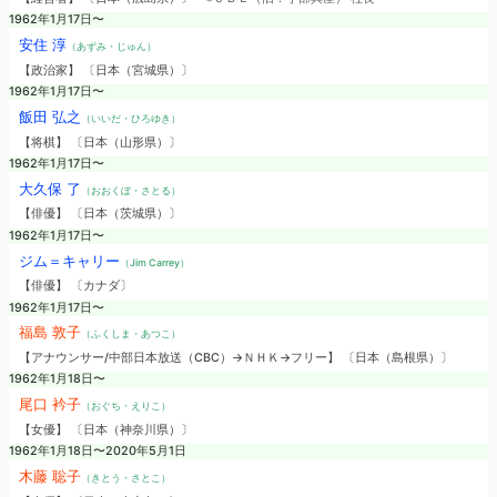
1962年1月17日〜
安住 淳
（あずみ・じゅん）
【政治家】 〔日本（宮城県）〕
1962年1月17日〜
飯田 弘之
（いいだ・ひろゆき）
【将棋】 〔日本（山形県）〕
1962年1月17日〜
大久保 了
（おおくぼ・さとる）
【俳優】 〔日本（茨城県）〕
1962年1月17日〜
ジム＝キャリー
（Jim Carrey）
【俳優】 〔カナダ〕
1962年1月17日〜
福島 敦子
（ふくしま・あつこ）
【アナウンサー/中部日本放送（CBC）→ＮＨＫ→フリー】 〔日本（島根県）〕
1962年1月18日〜
尾口 衿子
（おぐち・えりこ）
【女優】 〔日本（神奈川県）〕
1962年1月18日〜2020年5月1日
木藤 聡子
（きとう・さとこ）