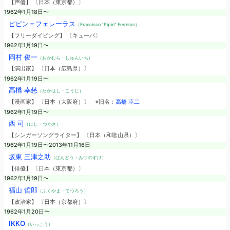
【声優】 〔日本（東京都）〕
1962年1月18日〜
ピピン＝フェレーラス
（Francisco “Pipin” Ferreras）
【フリーダイビング】 〔キューバ〕
1962年1月19日〜
岡村 俊一
（おかむら・しゅんいち）
【演出家】 〔日本（広島県）〕
1962年1月19日〜
高橋 幸慈
（たかはし・こうじ）
【漫画家】 〔日本（大阪府）〕
※旧名：
高橋 幸二
1962年1月19日〜
西 司
（にし・つかさ）
【シンガーソングライター】 〔日本（和歌山県）〕
1962年1月19日〜2013年11月16日
坂東 三津之助
（ばんどう・みつのすけ）
【俳優】 〔日本（東京都）〕
1962年1月19日〜
福山 哲郎
（ふくやま・てつろう）
【政治家】 〔日本（京都府）〕
1962年1月20日〜
IKKO
（いっこう）