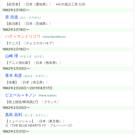
【経営者】 〔日本（愛知県）〕
※矢作建設工業 社長
1962年2月19日〜
原 浩道
（はら・ひろみち）
【政治家】 〔日本（茨城県）〕
1962年2月19日〜
ハナ＝マンドリコワ
（Hana Mandlikova）
【テニス】 〔チェコスロバキア〕
1962年2月19日〜
山崎 理
（やまさき・おさむ）
【アニメ演出家】 〔日本（熊本県）〕
1962年2月20日〜
青木 和彦
（あおき・かずひこ）
【俳優】 〔日本（埼玉県）〕
1962年2月20日〜2011年8月17日
ピエール＝キノン
（Pierre Quinon）
【陸上競技/棒高跳び】 〔フランス〕
1962年2月20日〜
真島 昌利
（ましま・まさとし）
【ミュージシャン】 〔日本（東京都）〕
元《THE BLUE HEARTS (ザ・ブルーハーツ)》
1962年2月21日〜