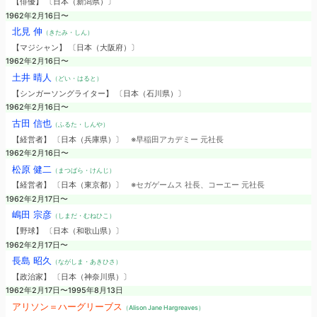
【俳優】 〔日本（新潟県）〕
1962年2月16日〜
北見 伸
（きたみ・しん）
【マジシャン】 〔日本（大阪府）〕
1962年2月16日〜
土井 晴人
（どい・はると）
【シンガーソングライター】 〔日本（石川県）〕
1962年2月16日〜
古田 信也
（ふるた・しんや）
【経営者】 〔日本（兵庫県）〕
※早稲田アカデミー 元社長
1962年2月16日〜
松原 健二
（まつばら・けんじ）
【経営者】 〔日本（東京都）〕
※セガゲームス 社長、コーエー 元社長
1962年2月17日〜
嶋田 宗彦
（しまだ・むねひこ）
【野球】 〔日本（和歌山県）〕
1962年2月17日〜
長島 昭久
（ながしま・あきひさ）
【政治家】 〔日本（神奈川県）〕
1962年2月17日〜1995年8月13日
アリソン＝ハーグリーブス
（Alison Jane Hargreaves）