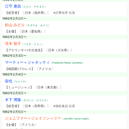
江守 康昌
（えもり・やすまさ）
【経営者】 〔日本（福井県）〕
※日華化学 社長
1962年2月2日〜
杉山 みどり
（すぎやま・みどり）
【女優】 〔日本（愛知県）〕
1962年2月3日〜
浮木 智子
（うきき・ともこ）
【アナウンサー/大分放送】 〔日本（大分県）〕
1962年2月3日〜
マーティー＝ジャネッティ
（Frederick Marty Jannetty）
【格闘家/プロレス】 〔アメリカ〕
1962年2月4日〜
宙也
（ちゅうや）
【ミュージシャン】 〔日本（東京都）〕
1962年2月5日〜
木下 博隆
（きのした・ひろたか）
【経営者】 〔日本（長野県）〕
※旭松食品 社長
1962年2月5日〜
ジェニファー＝ジェイソン＝リー
（Jennifer Jason Leigh）
【女優】 〔アメリカ〕