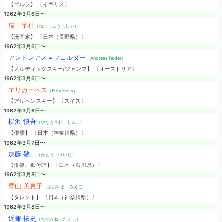
【ゴルフ】 〔イギリス〕
1962年3月6日〜
猫十字社
（ねこじゅうじしゃ）
【漫画家】 〔日本（長野県）〕
1962年3月6日〜
アンドレアス＝フェルダー
（Andreas Felder）
【ノルディックスキー/ジャンプ】 〔オーストリア〕
1962年3月6日〜
エリカ＝ヘス
（Erika Hess）
【アルペンスキー】 〔スイス〕
1962年3月6日〜
柳沢 慎吾
（やなぎさわ・しんご）
【俳優】 〔日本（神奈川県）〕
1962年3月7日〜
加藤 敬二
（かとう・けいじ）
【俳優、振付師】 〔日本（石川県）〕
1962年3月8日〜
青山 美恵子
（あおやま・みえこ）
【タレント】 〔日本（神奈川県）〕
1962年3月8日〜
近兼 拓史
（ちかかね・たくし）