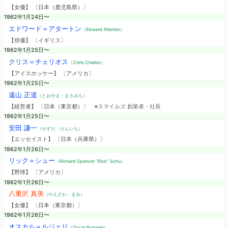
【女優】 〔日本（鹿児島県）〕
1962年1月24日〜
エドワード＝アタートン
（Edward Atterton）
【俳優】 〔イギリス〕
1962年1月25日〜
クリス＝チェリオス
（Chris Chelios）
【アイスホッケー】 〔アメリカ〕
1962年1月25日〜
遠山 正道
（とおやま・まさみち）
【経営者】 〔日本（東京都）〕
※スマイルズ 創業者・社長
1962年1月25日〜
安田 謙一
（やすだ・けんいち）
【エッセイスト】 〔日本（兵庫県）〕
1962年1月26日〜
リック＝シュー
（Richard Spencer “Rick” Schu）
【野球】 〔アメリカ〕
1962年1月26日〜
八重沢 真美
（やえざわ・まみ）
【女優】 〔日本（東京都）〕
1962年1月26日〜
オスカル＝ルジェリ
（Oscar Ruggeri）