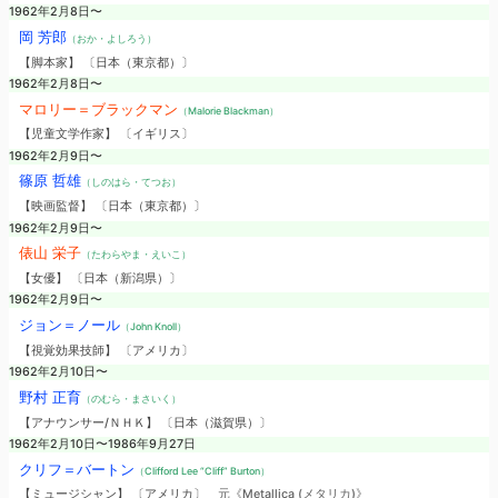
1962年2月8日〜
岡 芳郎
（おか・よしろう）
【脚本家】 〔日本（東京都）〕
1962年2月8日〜
マロリー＝ブラックマン
（Malorie Blackman）
【児童文学作家】 〔イギリス〕
1962年2月9日〜
篠原 哲雄
（しのはら・てつお）
【映画監督】 〔日本（東京都）〕
1962年2月9日〜
俵山 栄子
（たわらやま・えいこ）
【女優】 〔日本（新潟県）〕
1962年2月9日〜
ジョン＝ノール
（John Knoll）
【視覚効果技師】 〔アメリカ〕
1962年2月10日〜
野村 正育
（のむら・まさいく）
【アナウンサー/ＮＨＫ】 〔日本（滋賀県）〕
1962年2月10日〜1986年9月27日
クリフ＝バートン
（Clifford Lee “Cliff” Burton）
【ミュージシャン】 〔アメリカ〕
元《Metallica (メタリカ)》