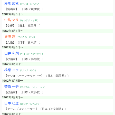
愛馬 広秋
（あいば・ひろあき）
【漫画家】 〔日本（愛媛県）〕
1962年1月6日〜
中島 マリ
（なかじま・まり）
【女優】 〔日本（福岡県）〕
1962年1月6日〜
廣澤 恵
（ひろさわ・けい）
【女優】 〔日本（栃木県）〕
1962年1月6日〜
山井 和則
（やまのい・かずのり）
【政治家】 〔日本（京都府）〕
1962年1月7日〜
椎葉 ユウ
（しいば・ゆう）
【ラジオ・パーソナリティー】 〔日本（福岡県）〕
1962年1月7日〜
菅原 一秀
（すがわら・いっしゅう）
【政治家】 〔日本（東京都）〕
1962年1月7日〜
田中 弘道
（たなか・ひろみち）
【ゲームプロデューサー】 〔日本（神奈川県）〕
1962年1月7日〜