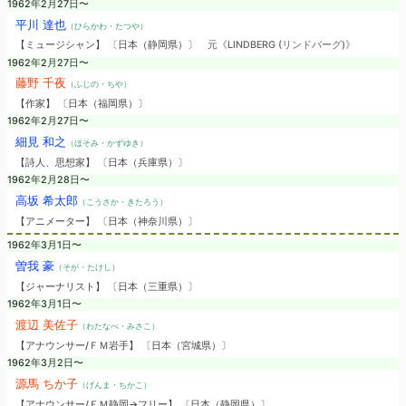
1962年2月27日〜
平川 達也
（ひらかわ・たつや）
【ミュージシャン】 〔日本（静岡県）〕
元《LINDBERG (リンドバーグ)》
1962年2月27日〜
藤野 千夜
（ふじの・ちや）
【作家】 〔日本（福岡県）〕
1962年2月27日〜
細見 和之
（ほそみ・かずゆき）
【詩人、思想家】 〔日本（兵庫県）〕
1962年2月28日〜
高坂 希太郎
（こうさか・きたろう）
【アニメーター】 〔日本（神奈川県）〕
1962年3月1日〜
曽我 豪
（そが・たけし）
【ジャーナリスト】 〔日本（三重県）〕
1962年3月1日〜
渡辺 美佐子
（わたなべ・みさこ）
【アナウンサー/ＦＭ岩手】 〔日本（宮城県）〕
1962年3月2日〜
源馬 ちか子
（げんま・ちかこ）
【アナウンサー/ＦＭ静岡→フリー】 〔日本（静岡県）〕