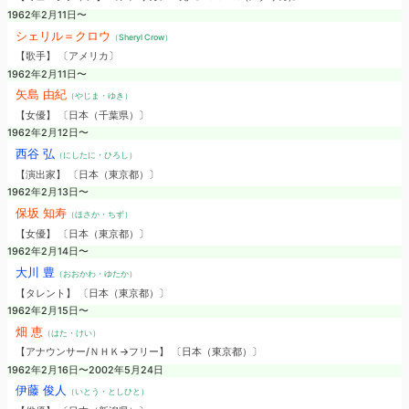
1962年2月11日〜
シェリル＝クロウ
（Sheryl Crow）
【歌手】 〔アメリカ〕
1962年2月11日〜
矢島 由紀
（やじま・ゆき）
【女優】 〔日本（千葉県）〕
1962年2月12日〜
西谷 弘
（にしたに・ひろし）
【演出家】 〔日本（東京都）〕
1962年2月13日〜
保坂 知寿
（ほさか・ちず）
【女優】 〔日本（東京都）〕
1962年2月14日〜
大川 豊
（おおかわ・ゆたか）
【タレント】 〔日本（東京都）〕
1962年2月15日〜
畑 恵
（はた・けい）
【アナウンサー/ＮＨＫ→フリー】 〔日本（東京都）〕
1962年2月16日〜2002年5月24日
伊藤 俊人
（いとう・としひと）