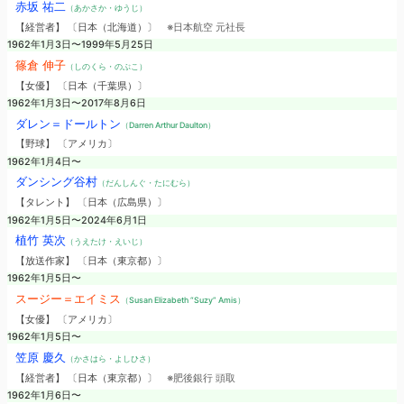
赤坂 祐二
（あかさか・ゆうじ）
【経営者】 〔日本（北海道）〕
※日本航空 元社長
1962年1月3日〜1999年5月25日
篠倉 伸子
（しのくら・のぶこ）
【女優】 〔日本（千葉県）〕
1962年1月3日〜2017年8月6日
ダレン＝ドールトン
（Darren Arthur Daulton）
【野球】 〔アメリカ〕
1962年1月4日〜
ダンシング谷村
（だんしんぐ・たにむら）
【タレント】 〔日本（広島県）〕
1962年1月5日〜2024年6月1日
植竹 英次
（うえたけ・えいじ）
【放送作家】 〔日本（東京都）〕
1962年1月5日〜
スージー＝エイミス
（Susan Elizabeth “Suzy” Amis）
【女優】 〔アメリカ〕
1962年1月5日〜
笠原 慶久
（かさはら・よしひさ）
【経営者】 〔日本（東京都）〕
※肥後銀行 頭取
1962年1月6日〜