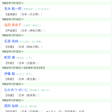
1962年1月13日〜
安永 航一郎
（やすなが・こういちろう）
【漫画家】 〔日本（大分県）〕
1962年1月14日〜
塩田 美奈子
（しおだ・みなこ）
【声楽家】 〔日本（神奈川県）〕
1962年1月15日〜
石原 良純
（いしはら・よしずみ）
【俳優】 〔日本（神奈川県）〕
1962年1月15日〜
町田 康
（まちだ・こう）
【作家】 〔日本（大阪府）〕
1962年1月16日〜2016年12月25日
伊藤 能
（いとう・のう）
【将棋】 〔日本（東京都）〕
1962年1月16日〜
なかみつ せいじ
（なかみつ・せいじ）
【俳優】 〔日本（熊本県）〕
1962年1月16日〜
西田 祐樹
（にしだ・ゆうき）
【経営者】 〔日本（広島県）〕
※ＵＢＥ（旧：宇部興産） 社長