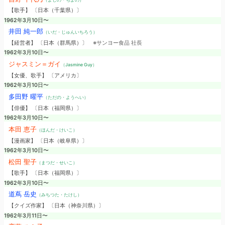
【歌手】 〔日本（千葉県）〕
1962年3月10日〜
井田 純一郎
（いだ・じゅんいちろう）
【経営者】 〔日本（群馬県）〕
※サンヨー食品 社長
1962年3月10日〜
ジャスミン＝ガイ
（Jasmine Guy）
【女優、歌手】 〔アメリカ〕
1962年3月10日〜
多田野 曜平
（ただの・ようへい）
【俳優】 〔日本（福岡県）〕
1962年3月10日〜
本田 恵子
（ほんだ・けいこ）
【漫画家】 〔日本（岐阜県）〕
1962年3月10日〜
松田 聖子
（まつだ・せいこ）
【歌手】 〔日本（福岡県）〕
1962年3月10日〜
道蔦 岳史
（みちつた・たけし）
【クイズ作家】 〔日本（神奈川県）〕
1962年3月11日〜