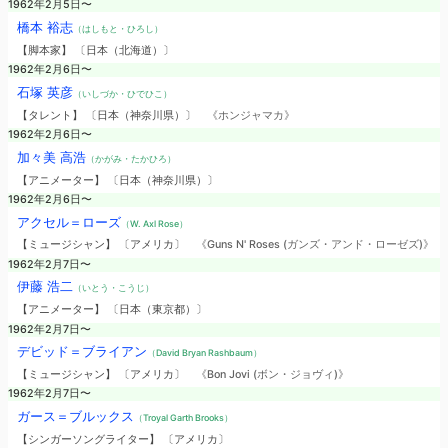
1962年2月5日〜
橋本 裕志
（はしもと・ひろし）
【脚本家】 〔日本（北海道）〕
1962年2月6日〜
石塚 英彦
（いしづか・ひでひこ）
【タレント】 〔日本（神奈川県）〕
《ホンジャマカ》
1962年2月6日〜
加々美 高浩
（かがみ・たかひろ）
【アニメーター】 〔日本（神奈川県）〕
1962年2月6日〜
アクセル＝ローズ
（W. Axl Rose）
【ミュージシャン】 〔アメリカ〕
《Guns N' Roses (ガンズ・アンド・ローゼズ)》
1962年2月7日〜
伊藤 浩二
（いとう・こうじ）
【アニメーター】 〔日本（東京都）〕
1962年2月7日〜
デビッド＝ブライアン
（David Bryan Rashbaum）
【ミュージシャン】 〔アメリカ〕
《Bon Jovi (ボン・ジョヴィ)》
1962年2月7日〜
ガース＝ブルックス
（Troyal Garth Brooks）
【シンガーソングライター】 〔アメリカ〕