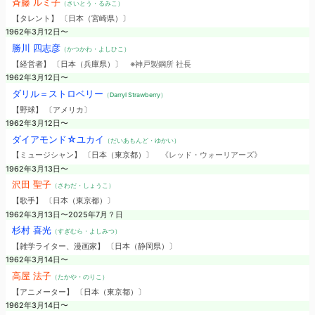
斉藤 ルミ子
（さいとう・るみこ）
【タレント】 〔日本（宮崎県）〕
1962年3月12日〜
勝川 四志彦
（かつかわ・よしひこ）
【経営者】 〔日本（兵庫県）〕
※神戸製鋼所 社長
1962年3月12日〜
ダリル＝ストロベリー
（Darryl Strawberry）
【野球】 〔アメリカ〕
1962年3月12日〜
ダイアモンド☆ユカイ
（だいあもんど・ゆかい）
【ミュージシャン】 〔日本（東京都）〕
《レッド・ウォーリアーズ》
1962年3月13日〜
沢田 聖子
（さわだ・しょうこ）
【歌手】 〔日本（東京都）〕
1962年3月13日〜2025年7月？日
杉村 喜光
（すぎむら・よしみつ）
【雑学ライター、漫画家】 〔日本（静岡県）〕
1962年3月14日〜
高屋 法子
（たかや・のりこ）
【アニメーター】 〔日本（東京都）〕
1962年3月14日〜