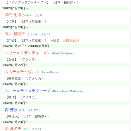
【メイクアップアーティスト】 〔日本（福岡県）〕
1962年1月20日〜
加門 七海
（かもん・ななみ）
【作家】 〔日本（東京都）〕
1962年1月20日〜
玉川 砂記子
（たまがわ・さきこ）
【声優】 〔日本（東京都）〕
※旧名：
玉川 紗己子
1962年1月21日〜2003年8月1日
マリー＝トランティニャン
（Marie Trintignant）
【女優】 〔フランス〕
1962年1月22日〜
タムラ＝デイヴィス
（Tamra Davis）
【映画監督】 〔アメリカ〕
1962年1月23日〜
ベニー＝ディステファーノ
（Benny James Distefano）
【野球】 〔アメリカ〕
1962年1月23日〜
西 芳照
（にし・よしてる）
【料理人】 〔日本（福島県）〕
1962年1月23日〜
原 真名美
（はら・まなみ）