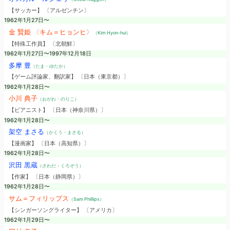
【サッカー】 〔アルゼンチン〕
1962年1月27日〜
金 賢姫 〈キム＝ヒョンヒ〉
（Kim Hyon-hui）
【特殊工作員】 〔北朝鮮〕
1962年1月27日〜1997年12月18日
多摩 豊
（たま・ゆたか）
【ゲーム評論家、翻訳家】 〔日本（東京都）〕
1962年1月28日〜
小川 典子
（おがわ・のりこ）
【ピアニスト】 〔日本（神奈川県）〕
1962年1月28日〜
架空 まさる
（かくう・まさる）
【漫画家】 〔日本（高知県）〕
1962年1月28日〜
沢田 黒蔵
（さわだ・くろぞう）
【作家】 〔日本（静岡県）〕
1962年1月28日〜
サム＝フィリップス
（Sam Phillips）
【シンガーソングライター】 〔アメリカ〕
1962年1月29日〜