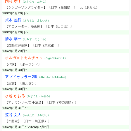
岡村 孝子
（おかむら・たかこ）
【シンガーソングライター】 〔日本（愛知県）〕
元《あみん》
1962年1月29日〜
貞本 義行
（さだもと・よしゆき）
【アニメーター、漫画家】 〔日本（山口県）〕
1962年1月29日〜
清水 草一
（しみず・そういち）
【自動車評論家】 〔日本（東京都）〕
1962年1月29日〜
オルガ＝トカルチュク
（Olga Tokarczuk）
【作家】 〔ポーランド〕
1962年1月30日〜
アブドゥッラー2世
（Abdullah II of Jordan）
【王族】 〔ヨルダン〕
1962年1月30日〜
水越 かおる
（みずこし・かおる）
【アナウンサー/岩手放送】 〔日本（神奈川県）〕
1962年1月31日〜
笠谷 文人
（かさたに・ふみひと）
【作曲家】 〔日本（埼玉県）〕
1962年1月31日〜2026年7月2日