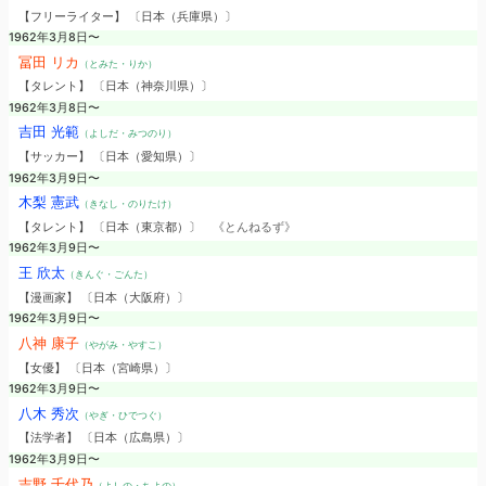
【フリーライター】 〔日本（兵庫県）〕
1962年3月8日〜
冨田 リカ
（とみた・りか）
【タレント】 〔日本（神奈川県）〕
1962年3月8日〜
吉田 光範
（よしだ・みつのり）
【サッカー】 〔日本（愛知県）〕
1962年3月9日〜
木梨 憲武
（きなし・のりたけ）
【タレント】 〔日本（東京都）〕
《とんねるず》
1962年3月9日〜
王 欣太
（きんぐ・ごんた）
【漫画家】 〔日本（大阪府）〕
1962年3月9日〜
八神 康子
（やがみ・やすこ）
【女優】 〔日本（宮崎県）〕
1962年3月9日〜
八木 秀次
（やぎ・ひでつぐ）
【法学者】 〔日本（広島県）〕
1962年3月9日〜
吉野 千代乃
（よしの・ちよの）