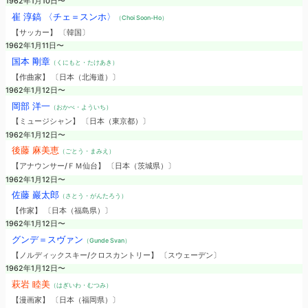
1962年1月10日〜
崔 淳鎬 〈チェ＝スンホ〉
（Choi Soon-Ho）
【サッカー】 〔韓国〕
1962年1月11日〜
国本 剛章
（くにもと・たけあき）
【作曲家】 〔日本（北海道）〕
1962年1月12日〜
岡部 洋一
（おかべ・よういち）
【ミュージシャン】 〔日本（東京都）〕
1962年1月12日〜
後藤 麻美恵
（ごとう・まみえ）
【アナウンサー/ＦＭ仙台】 〔日本（茨城県）〕
1962年1月12日〜
佐藤 巖太郎
（さとう・がんたろう）
【作家】 〔日本（福島県）〕
1962年1月12日〜
グンデ＝スヴァン
（Gunde Svan）
【ノルディックスキー/クロスカントリー】 〔スウェーデン〕
1962年1月12日〜
萩岩 睦美
（はぎいわ・むつみ）
【漫画家】 〔日本（福岡県）〕