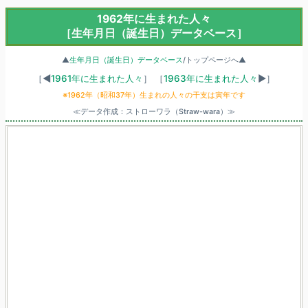
1962年に生まれた人々
［生年月日（誕生日）データベース］
▲
生年月日（誕生日）データベース
/トップページへ▲
［◀
1961年に生まれた人々
］
［
1963年に生まれた人々
▶］
※1962年（昭和37年）生まれの人々の干支は寅年です
≪データ作成：ストローワラ（Straw-wara）≫