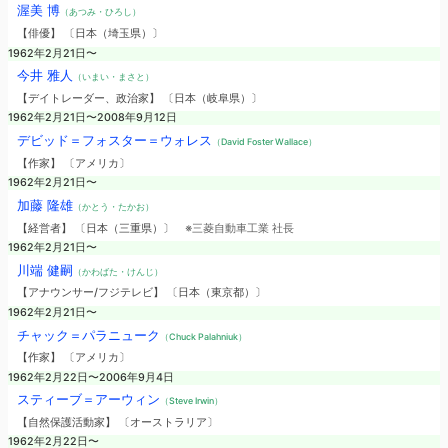
渥美 博
（あつみ・ひろし）
【俳優】 〔日本（埼玉県）〕
1962年2月21日〜
今井 雅人
（いまい・まさと）
【デイトレーダー、政治家】 〔日本（岐阜県）〕
1962年2月21日〜2008年9月12日
デビッド＝フォスター＝ウォレス
（David Foster Wallace）
【作家】 〔アメリカ〕
1962年2月21日〜
加藤 隆雄
（かとう・たかお）
【経営者】 〔日本（三重県）〕
※三菱自動車工業 社長
1962年2月21日〜
川端 健嗣
（かわばた・けんじ）
【アナウンサー/フジテレビ】 〔日本（東京都）〕
1962年2月21日〜
チャック＝パラニューク
（Chuck Palahniuk）
【作家】 〔アメリカ〕
1962年2月22日〜2006年9月4日
スティーブ＝アーウィン
（Steve Irwin）
【自然保護活動家】 〔オーストラリア〕
1962年2月22日〜