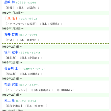
黒崎 輝
（くろさき・ひかる）
【俳優】 〔日本（大阪府）〕
1962年1月31日〜
千原 優子
（ちはら・ゆうこ）
【アナウンサー/ＦＭ福岡】 〔日本（福岡県）〕
1962年1月31日〜
堀井 哲也
（ほりい・てつや）
【野球】 〔日本（静岡県）〕
1962年2月1日〜
笹川 敏幸
（ささがわ・としゆき）
【作曲家】 〔日本（北海道）〕
1962年2月1日〜
長谷川 圭一
（はせがわ・けいいち）
【脚本家】 〔日本（静岡県）〕
1962年2月1日〜
布袋 寅泰
（ほてい・ともやす）
【ミュージシャン】 〔日本（群馬県）〕
元《BOØWY》
1962年2月1日〜
村上 隆
（むらかみ・たかし）
【現代美術家】 〔日本（東京都）〕
1962年2月2日〜