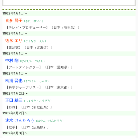
1962年1月1日〜
喜多 麗子
（きた・れいこ）
【テレビ・プロデューサー】 〔日本（埼玉県）〕
1962年1月1日〜
徳永 エリ
（とくなが・えり）
【政治家】 〔日本（北海道）〕
1962年1月1日〜
中村 剛
（なかむら・つよし）
【アートディレクター】 〔日本（愛知県）〕
1962年1月1日〜
松浦 晋也
（まつうら・しんや）
【科学ジャーナリスト】 〔日本（東京都）〕
1962年1月2日〜
正田 耕三
（しょうだ・こうぞう）
【野球】 〔日本（和歌山県）〕
1962年1月2日〜
速水 けんたろう
（はやみ・けんたろう）
【歌手】 〔日本（広島県）〕
1962年1月3日〜