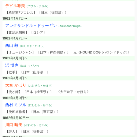
デビル雅美
（でびる・まさみ）
【格闘家/プロレス】 〔日本（福岡県）〕
1962年1月7日〜
アレクサンドル＝ドゥーギン
（Aleksandr Dugin）
【政治思想家】 〔ロシア〕
1962年1月7日〜
西山 毅
（にしやま・たけし）
【ミュージシャン】 〔日本（神奈川県）〕
元《HOUND DOG (ハウンドドッグ)》
1962年1月8日〜
浜 博也
（はま・ひろや）
【歌手】 〔日本（山形県）〕
1962年1月9日〜
大空 かほり
（おおぞら・かほり）
【漫才師】 〔日本（埼玉県）〕
《大空遊平・かほり》
1962年1月9日〜
西村 ミツル
（にしむら・みつる）
【漫画原作者】 〔日本（東京都）〕
1962年1月10日〜
川口 晴美
（かわぐち・はるみ）
【詩人】 〔日本（福井県）〕