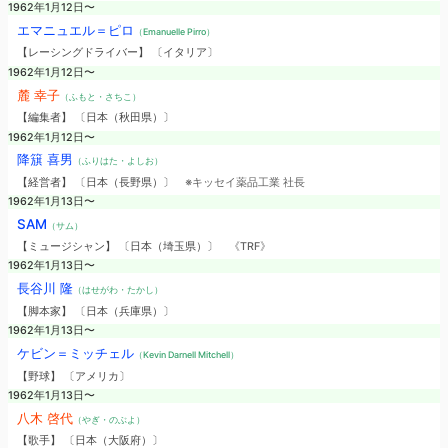
1962年1月12日〜
エマニュエル＝ピロ
（Emanuelle Pirro）
【レーシングドライバー】 〔イタリア〕
1962年1月12日〜
麓 幸子
（ふもと・さちこ）
【編集者】 〔日本（秋田県）〕
1962年1月12日〜
降簱 喜男
（ふりはた・よしお）
【経営者】 〔日本（長野県）〕
※キッセイ薬品工業 社長
1962年1月13日〜
SAM
（サム）
【ミュージシャン】 〔日本（埼玉県）〕
《TRF》
1962年1月13日〜
長谷川 隆
（はせがわ・たかし）
【脚本家】 〔日本（兵庫県）〕
1962年1月13日〜
ケビン＝ミッチェル
（Kevin Darnell Mitchell）
【野球】 〔アメリカ〕
1962年1月13日〜
八木 啓代
（やぎ・のぶよ）
【歌手】 〔日本（大阪府）〕