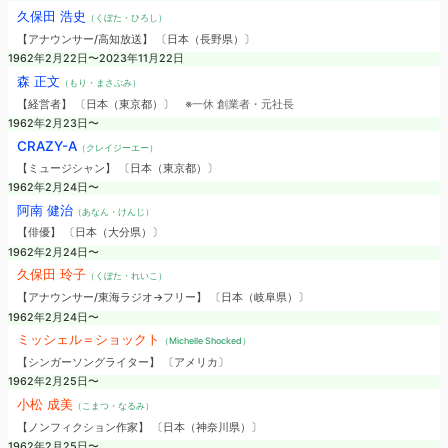
久保田 浩史
（くぼた・ひろし）
【アナウンサー/高知放送】 〔日本（長野県）〕
1962年2月22日〜2023年11月22日
森 正文
（もり・まさぶみ）
【経営者】 〔日本（東京都）〕
※一休 創業者・元社長
1962年2月23日〜
CRAZY-A
（クレイジーエー）
【ミュージシャン】 〔日本（東京都）〕
1962年2月24日〜
阿南 健治
（あなん・けんじ）
【俳優】 〔日本（大分県）〕
1962年2月24日〜
久保田 玲子
（くぼた・れいこ）
【アナウンサー/東海ラジオ→フリー】 〔日本（岐阜県）〕
1962年2月24日〜
ミッシェル＝ショックト
（Michelle Shocked）
【シンガーソングライター】 〔アメリカ〕
1962年2月25日〜
小松 成美
（こまつ・なるみ）
【ノンフィクション作家】 〔日本（神奈川県）〕
1962年2月25日〜