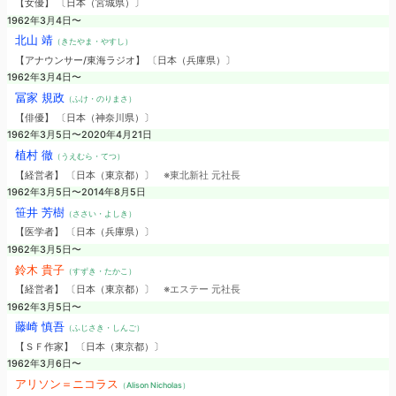
【女優】 〔日本（宮城県）〕
1962年3月4日〜
北山 靖
（きたやま・やすし）
【アナウンサー/東海ラジオ】 〔日本（兵庫県）〕
1962年3月4日〜
冨家 規政
（ふけ・のりまさ）
【俳優】 〔日本（神奈川県）〕
1962年3月5日〜2020年4月21日
植村 徹
（うえむら・てつ）
【経営者】 〔日本（東京都）〕
※東北新社 元社長
1962年3月5日〜2014年8月5日
笹井 芳樹
（ささい・よしき）
【医学者】 〔日本（兵庫県）〕
1962年3月5日〜
鈴木 貴子
（すずき・たかこ）
【経営者】 〔日本（東京都）〕
※エステー 元社長
1962年3月5日〜
藤崎 慎吾
（ふじさき・しんご）
【ＳＦ作家】 〔日本（東京都）〕
1962年3月6日〜
アリソン＝ニコラス
（Alison Nicholas）