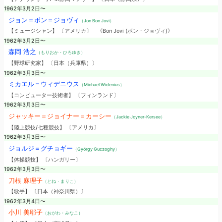
1962年3月2日〜
ジョン＝ボン＝ジョヴィ
（Jon Bon Jovi）
【ミュージシャン】 〔アメリカ〕
《Bon Jovi (ボン・ジョヴィ)》
1962年3月2日〜
森岡 浩之
（もりおか・ひろゆき）
【野球研究家】 〔日本（兵庫県）〕
1962年3月3日〜
ミカエル＝ウィデニウス
（Michael Widenius）
【コンピューター技術者】 〔フィンランド〕
1962年3月3日〜
ジャッキー＝ジョイナー＝カーシー
（Jackie Joyner-Kersee）
【陸上競技/七種競技】 〔アメリカ〕
1962年3月3日〜
ジョルジ＝グチョギー
（György Guczoghy）
【体操競技】 〔ハンガリー〕
1962年3月3日〜
刀根 麻理子
（とね・まりこ）
【歌手】 〔日本（神奈川県）〕
1962年3月4日〜
小川 美耶子
（おがわ・みなこ）