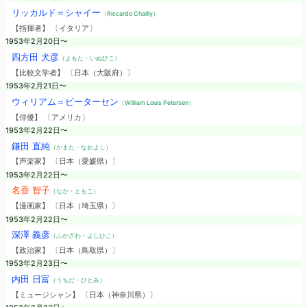
リッカルド＝シャイー
（Riccardo Chailly）
【指揮者】 〔イタリア〕
1953年2月20日〜
四方田 犬彦
（よもた・いぬひこ）
【比較文学者】 〔日本（大阪府）〕
1953年2月21日〜
ウィリアム＝ピーターセン
（William Louis Petersen）
【俳優】 〔アメリカ〕
1953年2月22日〜
鎌田 直純
（かまた・なおよし）
【声楽家】 〔日本（愛媛県）〕
1953年2月22日〜
名香 智子
（なか・ともこ）
【漫画家】 〔日本（埼玉県）〕
1953年2月22日〜
深澤 義彦
（ふかざわ・よしひこ）
【政治家】 〔日本（鳥取県）〕
1953年2月23日〜
内田 日富
（うちだ・ひとみ）
【ミュージシャン】 〔日本（神奈川県）〕