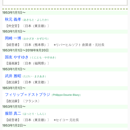
1953年1月1日〜
秋元 義孝
（あきもと・よしたか）
【外交官】 〔日本（東京都）〕
1953年1月1日〜
岡崎 一博
（おかざき・かずひろ）
【経営者】 〔日本（熊本県）〕
※リバーヒルソフト 創業者・元社長
1953年1月1日〜2018年9月20日
国友 やすゆき
（くにとも・やすゆき）
【漫画家】 〔日本（福岡県）〕
1953年1月1日〜
武井 雅昭
（たけい・まさあき）
【政治家】 〔日本（東京都）〕
1953年1月1日〜
フィリップ＝ドストブラジ
（Philippe Douste-Blazy）
【政治家】 〔フランス〕
1953年1月1日〜
服部 真二
（はっとり・しんじ）
【経営者】 〔日本（東京都）〕
※セイコー 元社長
1953年1月2日〜