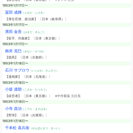
1953年1月17日〜
冨田 成輝
（とみだ・しげき）
【厚生官僚、政治家】 〔日本（岐阜県）〕
1953年1月17日〜
濱田 金吾
（はまだ・きんご）
【歌手、作曲家】 〔日本（東京都）〕
1953年1月17日〜
南井 克巳
（みない・かつみ）
【競馬】 〔日本（京都府）〕
1953年1月18日〜
石川 サブロウ
（いしかわ・さぶろう）
【漫画家】 〔日本（北海道）〕
1953年1月18日〜
小坂 達朗
（こさか・たつろう）
【経営者】 〔日本（東京都）〕
※中外製薬 元社長
1953年1月18日〜
小寺 昌治
（こでら・まさはる）
【野球】 〔日本（兵庫県）〕
1953年1月18日〜
千本松 喜兵衛
（せんぼんまつ・きへい）