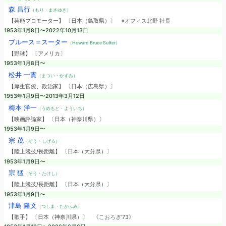
森 昌行
（もり・まさゆき）
【芸能プロモーター】 〔日本（鳥取県）〕
※オフィス北野 社長
1953年1月8日〜2022年10月13日
ブルース＝スーター
（Howard Bruce Sutter）
【野球】 〔アメリカ〕
1953年1月8日〜
松井 一實
（まつい・かずみ）
【厚生官僚、政治家】 〔日本（広島県）〕
1953年1月9日〜2013年3月12日
梅本 洋一
（うめもと・よういち）
【映画評論家】 〔日本（神奈川県）〕
1953年1月9日〜
宗 茂
（そう・しげる）
【陸上競技/長距離】 〔日本（大分県）〕
1953年1月9日〜
宗 猛
（そう・たけし）
【陸上競技/長距離】 〔日本（大分県）〕
1953年1月9日〜
津島 隆文
（つしま・たかふみ）
【歌手】 〔日本（神奈川県）〕
《こおろぎ'73》