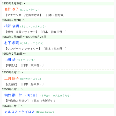
1953年2月28日〜
西野 泰子
（にしの・やすこ）
【アナウンサー/北海道放送】 〔日本（北海道）〕
1953年2月28日〜
枡野 俊明
（ますの・しゅんみょう）
【僧侶、庭園デザイナー】 〔日本（神奈川県）〕
1953年2月28日〜1999年6月24日
村下 孝蔵
（むらした・こうぞう）
【シンガーソングライター】 〔日本（熊本県）〕
1953年2月28日〜
山田 雄
（やまだ・たけし）
【料理人】 〔日本（東京都）〕
1953年3月1日〜
上川 陽子
（かみかわ・ようこ）
【政治家】 〔日本（静岡県）〕
1953年3月1日〜
桐竹 勘十郎 〈3代目〉
（きりたけ・かんじゅうろう）
【浄瑠璃人形遣い】 〔日本（大阪府）〕
1953年3月1日〜
カルロス＝ケイロス
（Carlos Queiroz）