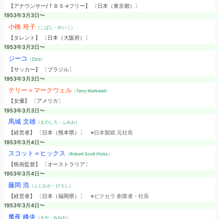
【アナウンサー/ＴＢＳ→フリー】 〔日本（東京都）〕
1953年3月3日〜
小橋 玲子
（こばし・れいこ）
【タレント】 〔日本（大阪府）〕
1953年3月3日〜
ジーコ
（Zico）
【サッカー】 〔ブラジル〕
1953年3月3日〜
テリー＝マークウェル
（Terry Markwell）
【女優】 〔アメリカ〕
1953年3月3日〜
馬城 文雄
（まのしろ・ふみお）
【経営者】 〔日本（熊本県）〕
※日本製紙 元社長
1953年3月4日〜
スコット＝ヒックス
（Robert Scott Hicks）
【映画監督】 〔オーストラリア〕
1953年3月4日〜
藤岡 浩
（ふじおか・ひろし）
【経営者】 〔日本（福岡県）〕
※ピクセラ 創業者・社長
1953年3月4日〜
魔夜 峰央
（まや・みねお）