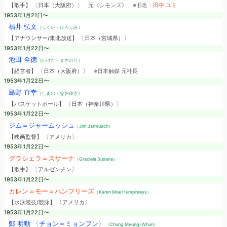
【歌手】 〔日本（大阪府）〕
元《シモンズ》 ※旧名：
田中 ユミ
1953年1月21日〜
福井 弘文
（ふくい・ひろぶみ）
【アナウンサー/東北放送】 〔日本（宮城県）〕
1953年1月22日〜
池田 全徳
（いけだ・まさのり）
【経営者】 〔日本（大阪府）〕
※日本触媒 元社長
1953年1月22日〜
島野 直幸
（しまの・なおゆき）
【バスケットボール】 〔日本（神奈川県）〕
1953年1月22日〜
ジム＝ジャームッシュ
（Jim Jarmusch）
【映画監督】 〔アメリカ〕
1953年1月22日〜
グラシェラ＝スサーナ
（Graciela Susana）
【歌手】 〔アルゼンチン〕
1953年1月22日〜
カレン＝モー＝ハンフリーズ
（Karen Moe Humphreys）
【水泳競技/競泳】 〔アメリカ〕
1953年1月22日〜
鄭 明勳 〈チョン＝ミョンフン〉
（Chung Myung-Whun）