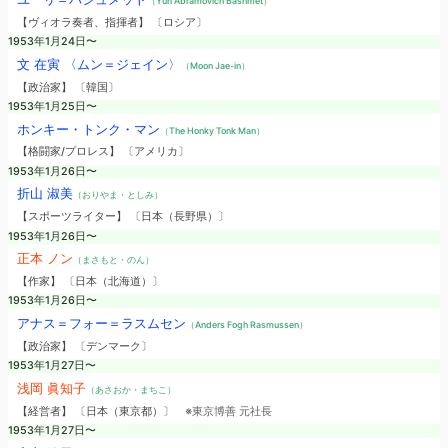
（Yuri Abramovich Bashmet）
【ヴィオラ奏者、指揮者】 〔ロシア〕
1953年1月24日〜
文 在寅 〈ムン＝ジェイン〉
（Moon Jae-in）
【政治家】 〔韓国〕
1953年1月25日〜
ホンキー・トンク・マン
（The Honky Tonk Man）
【格闘家/プロレス】 〔アメリカ〕
1953年1月26日〜
折山 淑美
（おりやま・としみ）
【スポーツライター】 〔日本（長野県）〕
1953年1月26日〜
正本 ノン
（まさもと・のん）
【作家】 〔日本（北海道）〕
1953年1月26日〜
アナス＝フォー＝ラスムセン
（Anders Fogh Rasmussen）
【政治家】 〔デンマーク〕
1953年1月27日〜
浅岡 眞知子
（あさおか・まちこ）
【経営者】 〔日本（東京都）〕
※東京博善 元社長
1953年1月27日〜