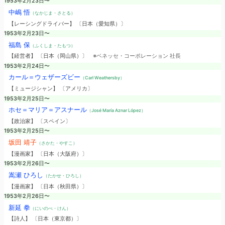
1953年2月23日〜
中嶋 悟
（なかじま・さとる）
【レーシングドライバー】 〔日本（愛知県）〕
1953年2月23日〜
福島 保
（ふくしま・たもつ）
【経営者】 〔日本（岡山県）〕
※ベネッセ・コーポレーション 社長
1953年2月24日〜
カール＝ウェザーズビー
（Carl Weathersby）
【ミュージシャン】 〔アメリカ〕
1953年2月25日〜
ホセ＝マリア＝アスナール
（José María Aznar López）
【政治家】 〔スペイン〕
1953年2月25日〜
坂田 靖子
（さかた・やすこ）
【漫画家】 〔日本（大阪府）〕
1953年2月26日〜
嵩瀬 ひろし
（たかせ・ひろし）
【漫画家】 〔日本（秋田県）〕
1953年2月26日〜
新延 拳
（にいのべ・けん）
【詩人】 〔日本（東京都）〕