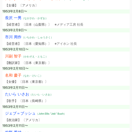
【女優】 〔アメリカ〕
1953年2月8日〜
長沢 一男
（ながさわ・かずお）
【経営者】 〔日本（山梨県）〕
※メディア工房 社長
1953年2月9日〜
市川 周作
（いちかわ・しゅうさく）
【経営者】 〔日本（愛知県）〕
※アイホン 社長
1953年2月10日〜
川副 智子
（かわぞえ・ともこ）
【翻訳家】 〔日本（東京都）〕
1953年2月10日〜
名和 慶子
（なわ・けいこ）
【女優】 〔日本（東京都）〕
1953年2月11日〜
たいら いさお
（たいら・いさお）
【歌手】 〔日本（長崎県）〕
1953年2月11日〜
ジェブ＝ブッシュ
（John Ellis “Jeb” Bush）
【政治家】 〔アメリカ〕
1953年2月11日〜