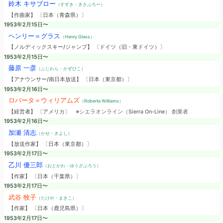
鈴木 キサブロー
（すずき・きさぶろー）
【作曲家】 〔日本（青森県）〕
1953年2月15日〜
ヘンリー＝グラス
（Henry Glass）
【ノルディックスキー/ジャンプ】 〔ドイツ（旧・東ドイツ）〕
1953年2月15日〜
藤原 一彦
（ふじわら・かずひこ）
【アナウンサー/南日本放送】 〔日本（東京都）〕
1953年2月16日〜
ロバータ＝ウィリアムズ
（Roberta Williams）
【経営者】 〔アメリカ〕
※シエラオンライン（Sierra On-Line） 創業者
1953年2月16日〜
加瀬 清志
（かせ・きよし）
【放送作家】 〔日本（東京都）〕
1953年2月17日〜
乙川 優三郎
（おとかわ・ゆうざぶろう）
【作家】 〔日本（千葉県）〕
1953年2月17日〜
武谷 牧子
（たけや・まきこ）
【作家】 〔日本（鹿児島県）〕
1953年2月17日〜