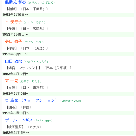
麒麟児 和春
（きりんじ・かずはる）
【相撲】 〔日本（千葉県）〕
1953年3月9日〜
平 安寿子
（たいら・あすこ）
【作家】 〔日本（広島県）〕
1953年3月9日〜
矢口 敦子
（やぐち・あつこ）
【作家】 〔日本（北海道）〕
1953年3月9日〜
山田 敦郎
（やまだ・あつろう）
【経営コンサルタント】 〔日本（兵庫県）〕
1953年3月10日〜
東 千晃
（あずま・ちあき）
【女優】 〔日本（東京都）〕
1953年3月10日〜
曺 薫鉉 〈チョ＝フンヒョン〉
（Jo Hun-Hyeon）
【囲碁】 〔韓国〕
1953年3月10日〜
ポール＝ハギス
（Paul Haggis）
【映画監督】 〔カナダ〕
1953年3月11日〜