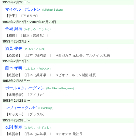
1953年2月26日〜
マイケル＝ボルトン
（Michael Bolton）
【歌手】 〔アメリカ〕
1953年2月27日〜2002年12月29日
金城 興福
（かねしろ・こうふく）
【相撲】 〔日本（宮崎県）〕
1953年2月27日〜
酒見 俊夫
（さけみ・としお）
【経営者】 〔日本（福岡県）〕
※西部ガス 元社長、マルタイ 元社長
1953年2月27日〜
藤本 孝明
（ふじもと・たかあき）
【経営者】 〔日本（兵庫県）〕
※ビオフェルミン製薬 社長
1953年2月28日〜
ポール＝クルーグマン
（Paul Robin Krugman）
【経済学者】 〔アメリカ〕
1953年2月28日〜
レヴィー＝クルピ
（Levir Culp）
【サッカー】 〔ブラジル〕
1953年2月28日〜
友則 和寿
（とものり・かずとし）
【経営者】 〔日本（広島県）〕
※デオデオ 元社長