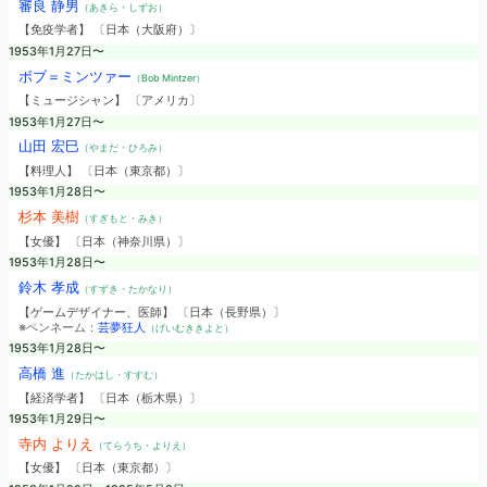
審良 静男
（あきら・しずお）
【免疫学者】 〔日本（大阪府）〕
1953年1月27日〜
ボブ＝ミンツァー
（Bob Mintzer）
【ミュージシャン】 〔アメリカ〕
1953年1月27日〜
山田 宏巳
（やまだ・ひろみ）
【料理人】 〔日本（東京都）〕
1953年1月28日〜
杉本 美樹
（すぎもと・みき）
【女優】 〔日本（神奈川県）〕
1953年1月28日〜
鈴木 孝成
（すずき・たかなり）
【ゲームデザイナー、医師】 〔日本（長野県）〕
※ペンネーム：
芸夢狂人
（げいむききよと）
1953年1月28日〜
高橋 進
（たかはし・すすむ）
【経済学者】 〔日本（栃木県）〕
1953年1月29日〜
寺内 よりえ
（てらうち・よりえ）
【女優】 〔日本（東京都）〕