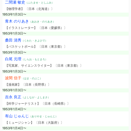
二間瀬 敏史
（ふたませ・としふみ）
【物理学者】 〔日本（北海道）〕
1953年1月3日〜
青木 のりあき
（あおき・のりあき）
【イラストレーター】 〔日本（愛媛県）〕
1953年1月3日〜
桑田 清秀
（くわた・きよひで）
【バスケットボール】 〔日本（東京都）〕
1953年1月3日〜
白尾 元理
（しらお・もとまろ）
【写真家、サイエンスライター】 〔日本（東京都）〕
1953年1月3日〜
波間 信子
（はま・のぶこ）
【漫画家】 〔日本（長野県）〕
1953年1月3日〜
吉永 良正
（よしなが・よしまさ）
【科学ジャーナリスト】 〔日本（長崎県）〕
1953年1月4日〜
有山 じゅんじ
（ありやま・じゅんじ）
【ミュージシャン】 〔日本（大阪府）〕
1953年1月4日〜