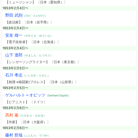
【ミュージシャン】 〔日本（愛知県）〕
1953年2月4日〜
野田 武則
（のだ・たけのり）
【政治家】 〔日本（岩手県）〕
1953年2月4日〜
安友 雄一
（やすとも・ゆういち）
【電子技術者】 〔日本（北海道）〕
1953年2月4日〜
山下 達郎
（やました・たつろう）
【シンガーソングライター】 〔日本（東京都）〕
1953年2月5日〜
石川 孝志
（いしかわ・たかし）
【相撲→格闘家/プロレス】 〔日本（山形県）〕
1953年2月5日〜
ゲルハルト＝オピッツ
（Gerhard Oppitz）
【ピアニスト】 〔ドイツ〕
1953年2月6日〜
髙村 薫
（たかむら・かおる）
【作家】 〔日本（大阪府）〕
1953年2月6日〜
藤村 哲哉
（ふじむら・てつや）