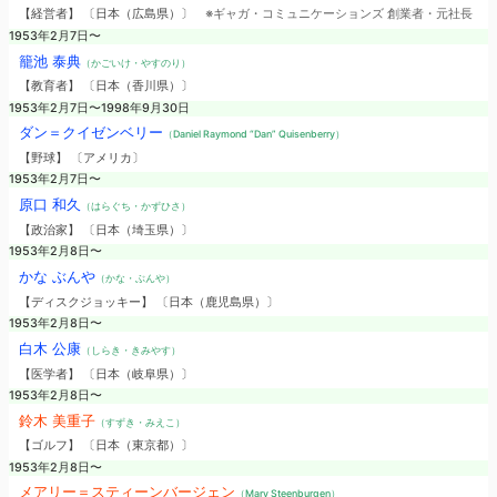
【経営者】 〔日本（広島県）〕
※ギャガ・コミュニケーションズ 創業者・元社長
1953年2月7日〜
籠池 泰典
（かごいけ・やすのり）
【教育者】 〔日本（香川県）〕
1953年2月7日〜1998年9月30日
ダン＝クイゼンベリー
（Daniel Raymond “Dan” Quisenberry）
【野球】 〔アメリカ〕
1953年2月7日〜
原口 和久
（はらぐち・かずひさ）
【政治家】 〔日本（埼玉県）〕
1953年2月8日〜
かな ぶんや
（かな・ぶんや）
【ディスクジョッキー】 〔日本（鹿児島県）〕
1953年2月8日〜
白木 公康
（しらき・きみやす）
【医学者】 〔日本（岐阜県）〕
1953年2月8日〜
鈴木 美重子
（すずき・みえこ）
【ゴルフ】 〔日本（東京都）〕
1953年2月8日〜
メアリー＝スティーンバージェン
（Mary Steenburgen）