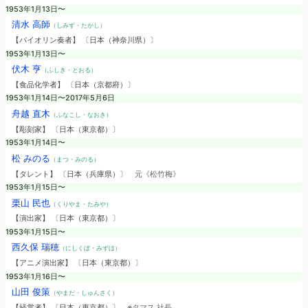
1953年1月13日〜
清水 高師
（しみず・たかし）
【バイオリン奏者】 〔日本（神奈川県）〕
1953年1月13日〜
伏木 亨
（ふしき・とおる）
【食品化学者】 〔日本（京都府）〕
1953年1月14日〜2017年5月6日
舟越 直木
（ふなこし・なおき）
【彫刻家】 〔日本（東京都）〕
1953年1月14日〜
松 みのる
（まつ・みのる）
【タレント】 〔日本（兵庫県）〕
元《松竹梅》
1953年1月15日〜
栗山 民也
（くりやま・たみや）
【演出家】 〔日本（東京都）〕
1953年1月15日〜
西久保 瑞穂
（にしくぼ・みずほ）
【アニメ演出家】 〔日本（東京都）〕
1953年1月16日〜
山田 俊策
（やまだ・しゅんさく）
【経営者】 〔日本（東京都）〕
※タマス 社長