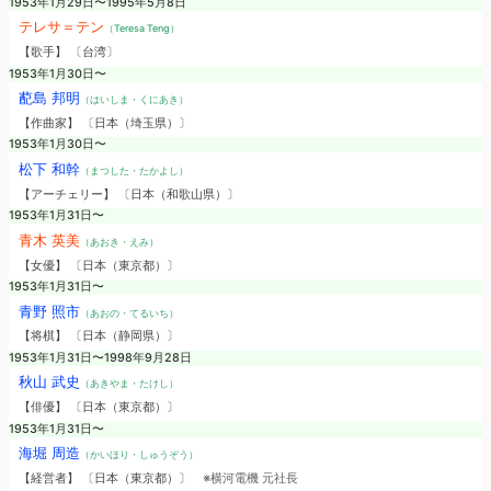
1953年1月29日〜1995年5月8日
テレサ＝テン
（Teresa Teng）
【歌手】 〔台湾〕
1953年1月30日〜
蓜島 邦明
（はいしま・くにあき）
【作曲家】 〔日本（埼玉県）〕
1953年1月30日〜
松下 和幹
（まつした・たかよし）
【アーチェリー】 〔日本（和歌山県）〕
1953年1月31日〜
青木 英美
（あおき・えみ）
【女優】 〔日本（東京都）〕
1953年1月31日〜
青野 照市
（あおの・てるいち）
【将棋】 〔日本（静岡県）〕
1953年1月31日〜1998年9月28日
秋山 武史
（あきやま・たけし）
【俳優】 〔日本（東京都）〕
1953年1月31日〜
海堀 周造
（かいほり・しゅうぞう）
【経営者】 〔日本（東京都）〕
※横河電機 元社長