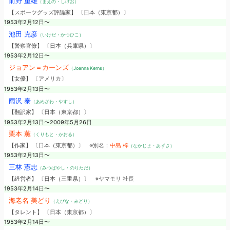
前野 重雄
（まえの・しげお）
【スポーツグッズ評論家】 〔日本（東京都）〕
1953年2月12日〜
池田 克彦
（いけだ・かつひこ）
【警察官僚】 〔日本（兵庫県）〕
1953年2月12日〜
ジョアン＝カーンズ
（Joanna Kerns）
【女優】 〔アメリカ〕
1953年2月13日〜
雨沢 泰
（あめざわ・やすし）
【翻訳家】 〔日本（東京都）〕
1953年2月13日〜2009年5月26日
栗本 薫
（くりもと・かおる）
【作家】 〔日本（東京都）〕
※別名：
中島 梓
（なかじま・あずさ）
1953年2月13日〜
三林 憲忠
（みつばやし・のりただ）
【経営者】 〔日本（三重県）〕
※ヤマモリ 社長
1953年2月14日〜
海老名 美どり
（えびな・みどり）
【タレント】 〔日本（東京都）〕
1953年2月14日〜