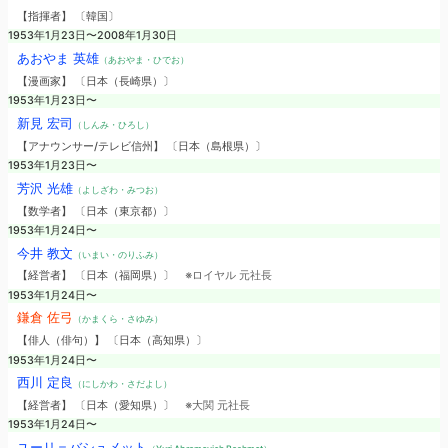
【指揮者】 〔韓国〕
1953年1月23日〜2008年1月30日
あおやま 英雄
（あおやま・ひでお）
【漫画家】 〔日本（長崎県）〕
1953年1月23日〜
新見 宏司
（しんみ・ひろし）
【アナウンサー/テレビ信州】 〔日本（島根県）〕
1953年1月23日〜
芳沢 光雄
（よしざわ・みつお）
【数学者】 〔日本（東京都）〕
1953年1月24日〜
今井 教文
（いまい・のりふみ）
【経営者】 〔日本（福岡県）〕
※ロイヤル 元社長
1953年1月24日〜
鎌倉 佐弓
（かまくら・さゆみ）
【俳人（俳句）】 〔日本（高知県）〕
1953年1月24日〜
西川 定良
（にしかわ・さだよし）
【経営者】 〔日本（愛知県）〕
※大関 元社長
1953年1月24日〜
ユーリ＝バシュメット