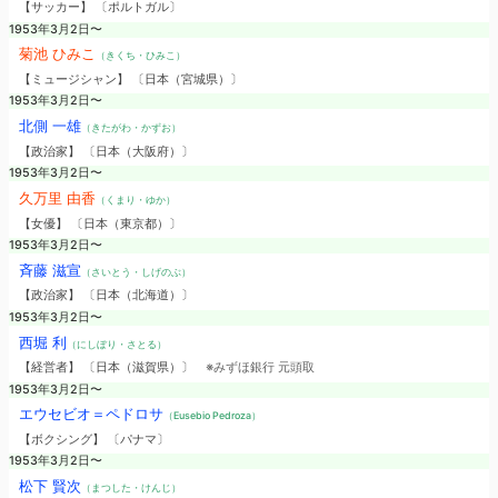
【サッカー】 〔ポルトガル〕
1953年3月2日〜
菊池 ひみこ
（きくち・ひみこ）
【ミュージシャン】 〔日本（宮城県）〕
1953年3月2日〜
北側 一雄
（きたがわ・かずお）
【政治家】 〔日本（大阪府）〕
1953年3月2日〜
久万里 由香
（くまり・ゆか）
【女優】 〔日本（東京都）〕
1953年3月2日〜
斉藤 滋宣
（さいとう・しげのぶ）
【政治家】 〔日本（北海道）〕
1953年3月2日〜
西堀 利
（にしぼり・さとる）
【経営者】 〔日本（滋賀県）〕
※みずほ銀行 元頭取
1953年3月2日〜
エウセビオ＝ペドロサ
（Eusebio Pedroza）
【ボクシング】 〔パナマ〕
1953年3月2日〜
松下 賢次
（まつした・けんじ）