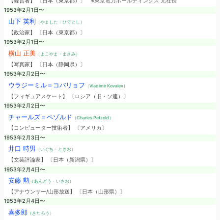
【経営者】 〔日本（東京都）〕
※東京電力ホールディングス 元社長
1953年2月1日〜
山下 英利
（やました・ひでとし）
【政治家】 〔日本（東京都）〕
1953年2月1日〜
横山 正美
（よこやま・まさみ）
【写真家】 〔日本（静岡県）〕
1953年2月2日〜
ウラジーミル＝コバリョフ
（Vladimir Kovalev）
【フィギュアスケート】 〔ロシア（旧・ソ連）〕
1953年2月2日〜
チャールズ＝ペゾルド
（Charles Petzold）
【コンピューター技術者】 〔アメリカ〕
1953年2月3日〜
井口 時男
（いぐち・ときお）
【文芸評論家】 〔日本（新潟県）〕
1953年2月4日〜
安藤 勲
（あんどう・いさお）
【アナウンサー/山形放送】 〔日本（山形県）〕
1953年2月4日〜
喜多郎
（きたろう）