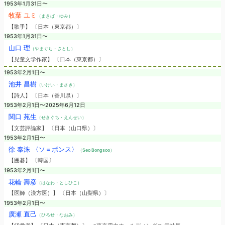
1953年1月31日〜
牧葉 ユミ
（まきば・ゆみ）
【歌手】 〔日本（東京都）〕
1953年1月31日〜
山口 理
（やまぐち・さとし）
【児童文学作家】 〔日本（東京都）〕
1953年2月1日〜
池井 昌樹
（いけい・まさき）
【詩人】 〔日本（香川県）〕
1953年2月1日〜2025年6月12日
関口 苑生
（せきぐち・えんせい）
【文芸評論家】 〔日本（山口県）〕
1953年2月1日〜
徐 奉洙 〈ソ＝ボンス〉
（Seo Bongsoo）
【囲碁】 〔韓国〕
1953年2月1日〜
花輪 壽彦
（はなわ・としひこ）
【医師（漢方医）】 〔日本（山梨県）〕
1953年2月1日〜
廣瀬 直己
（ひろせ・なおみ）