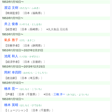
1953年1月10日〜
渡辺 文樹
（わたなべ・ふみき）
【映画監督】 〔日本（福島県）〕
1953年1月11日〜
井上 俊春
（いのうえ・としはる）
【経営者】 〔日本（長崎県）〕
※丸大食品 元社長
1953年1月11日〜
氣多 雅子
（けた・まさこ）
【宗教学者】 〔日本（静岡県）〕
1953年1月12日〜2021年2月21日
池尾 和人
（いけお・かずひと）
【経済学者】 〔日本（京都府）〕
1953年1月12日〜2013年12月25日
岡村 幸四郎
（おかむら・こうしろう）
【政治家】 〔日本（埼玉県）〕
1953年1月12日〜
橋本 晃一
（はしもと・こういち）
【声優】 〔日本（千葉県）〕
※旧名：
三橋 洋一
（みつはし・よういち）
1953年1月12日〜
橋本 英晴
（はしもと・ひではる）
【ミュージシャン】 〔日本（千葉県）〕