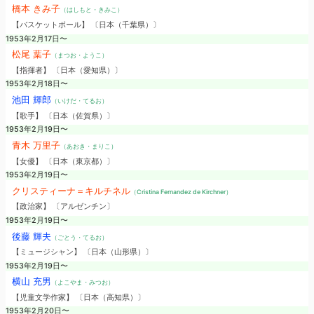
橋本 きみ子
（はしもと・きみこ）
【バスケットボール】 〔日本（千葉県）〕
1953年2月17日〜
松尾 葉子
（まつお・ようこ）
【指揮者】 〔日本（愛知県）〕
1953年2月18日〜
池田 輝郎
（いけだ・てるお）
【歌手】 〔日本（佐賀県）〕
1953年2月19日〜
青木 万里子
（あおき・まりこ）
【女優】 〔日本（東京都）〕
1953年2月19日〜
クリスティーナ＝キルチネル
（Cristina Fernandez de Kirchner）
【政治家】 〔アルゼンチン〕
1953年2月19日〜
後藤 輝夫
（ごとう・てるお）
【ミュージシャン】 〔日本（山形県）〕
1953年2月19日〜
横山 充男
（よこやま・みつお）
【児童文学作家】 〔日本（高知県）〕
1953年2月20日〜