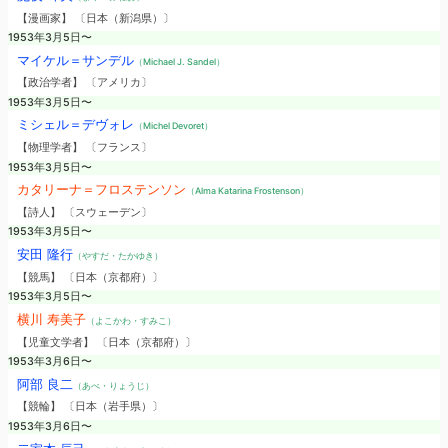
【漫画家】 〔日本（新潟県）〕
1953年3月5日〜
マイケル＝サンデル
（Michael J. Sandel）
【政治学者】 〔アメリカ〕
1953年3月5日〜
ミシェル＝デヴォレ
（Michel Devoret）
【物理学者】 〔フランス〕
1953年3月5日〜
カタリーナ＝フロステンソン
（Alma Katarina Frostenson）
【詩人】 〔スウェーデン〕
1953年3月5日〜
安田 隆行
（やすだ・たかゆき）
【競馬】 〔日本（京都府）〕
1953年3月5日〜
横川 寿美子
（よこかわ・すみこ）
【児童文学者】 〔日本（京都府）〕
1953年3月6日〜
阿部 良二
（あべ・りょうじ）
【競輪】 〔日本（岩手県）〕
1953年3月6日〜