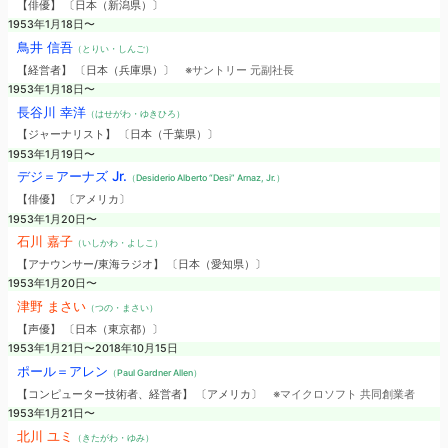
【俳優】 〔日本（新潟県）〕
1953年1月18日〜
鳥井 信吾
（とりい・しんご）
【経営者】 〔日本（兵庫県）〕
※サントリー 元副社長
1953年1月18日〜
長谷川 幸洋
（はせがわ・ゆきひろ）
【ジャーナリスト】 〔日本（千葉県）〕
1953年1月19日〜
デジ＝アーナズ Jr.
（Desiderio Alberto “Desi” Arnaz, Jr.）
【俳優】 〔アメリカ〕
1953年1月20日〜
石川 嘉子
（いしかわ・よしこ）
【アナウンサー/東海ラジオ】 〔日本（愛知県）〕
1953年1月20日〜
津野 まさい
（つの・まさい）
【声優】 〔日本（東京都）〕
1953年1月21日〜2018年10月15日
ポール＝アレン
（Paul Gardner Allen）
【コンピューター技術者、経営者】 〔アメリカ〕
※マイクロソフト 共同創業者
1953年1月21日〜
北川 ユミ
（きたがわ・ゆみ）