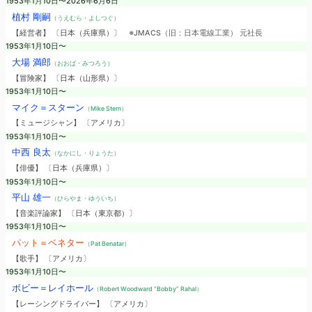
1953年1月10日〜2026年6月6日
植村 剛嗣
（うえむら・よしつぐ）
【経営者】 〔日本（兵庫県）〕
※JMACS（旧：日本電線工業） 元社長
1953年1月10日〜
大場 満郎
（おおば・みつろう）
【冒険家】 〔日本（山形県）〕
1953年1月10日〜
マイク＝スターン
（Mike Stern）
【ミュージシャン】 〔アメリカ〕
1953年1月10日〜
中西 良太
（なかにし・りょうた）
【俳優】 〔日本（兵庫県）〕
1953年1月10日〜
平山 雄一
（ひらやま・ゆういち）
【音楽評論家】 〔日本（東京都）〕
1953年1月10日〜
パット＝ベネター
（Pat Benatar）
【歌手】 〔アメリカ〕
1953年1月10日〜
ボビー＝レイホール
（Robert Woodward “Bobby” Rahal）
【レーシングドライバー】 〔アメリカ〕