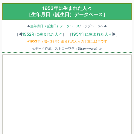
1953年に生まれた人々
［生年月日（誕生日）データベース］
▲
生年月日（誕生日）データベース
/トップページへ▲
［◀
1952年に生まれた人々
］
［
1954年に生まれた人々
▶］
※1953年（昭和28年）生まれの人々の干支は巳年です
≪データ作成：ストローワラ（Straw-wara）≫