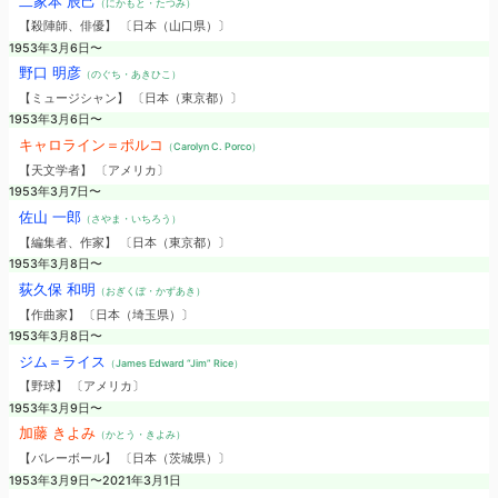
二家本 辰己
（にかもと・たつみ）
【殺陣師、俳優】 〔日本（山口県）〕
1953年3月6日〜
野口 明彦
（のぐち・あきひこ）
【ミュージシャン】 〔日本（東京都）〕
1953年3月6日〜
キャロライン＝ポルコ
（Carolyn C. Porco）
【天文学者】 〔アメリカ〕
1953年3月7日〜
佐山 一郎
（さやま・いちろう）
【編集者、作家】 〔日本（東京都）〕
1953年3月8日〜
荻久保 和明
（おぎくぼ・かずあき）
【作曲家】 〔日本（埼玉県）〕
1953年3月8日〜
ジム＝ライス
（James Edward “Jim” Rice）
【野球】 〔アメリカ〕
1953年3月9日〜
加藤 きよみ
（かとう・きよみ）
【バレーボール】 〔日本（茨城県）〕
1953年3月9日〜2021年3月1日