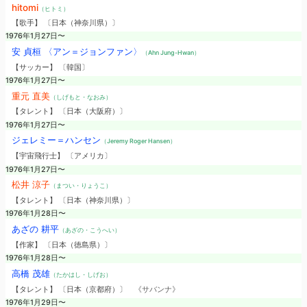
hitomi
（ヒトミ）
【歌手】 〔日本（神奈川県）〕
1976年1月27日〜
安 貞桓 〈アン＝ジョンファン〉
（Ahn Jung-Hwan）
【サッカー】 〔韓国〕
1976年1月27日〜
重元 直美
（しげもと・なおみ）
【タレント】 〔日本（大阪府）〕
1976年1月27日〜
ジェレミー＝ハンセン
（Jeremy Roger Hansen）
【宇宙飛行士】 〔アメリカ〕
1976年1月27日〜
松井 涼子
（まつい・りょうこ）
【タレント】 〔日本（神奈川県）〕
1976年1月28日〜
あざの 耕平
（あざの・こうへい）
【作家】 〔日本（徳島県）〕
1976年1月28日〜
高橋 茂雄
（たかはし・しげお）
【タレント】 〔日本（京都府）〕
《サバンナ》
1976年1月29日〜