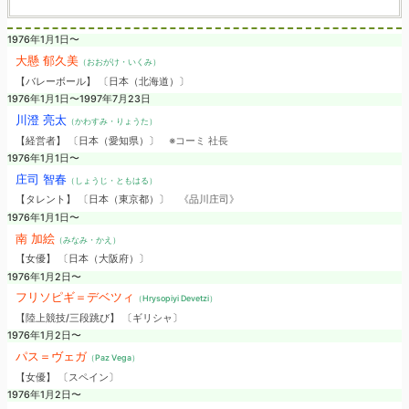
1976年1月1日〜
大懸 郁久美
（おおがけ・いくみ）
【バレーボール】 〔日本（北海道）〕
1976年1月1日〜1997年7月23日
川澄 亮太
（かわすみ・りょうた）
【経営者】 〔日本（愛知県）〕
※コーミ 社長
1976年1月1日〜
庄司 智春
（しょうじ・ともはる）
【タレント】 〔日本（東京都）〕
《品川庄司》
1976年1月1日〜
南 加絵
（みなみ・かえ）
【女優】 〔日本（大阪府）〕
1976年1月2日〜
フリソピギ＝デベツィ
（Hrysopiyi Devetzi）
【陸上競技/三段跳び】 〔ギリシャ〕
1976年1月2日〜
パス＝ヴェガ
（Paz Vega）
【女優】 〔スペイン〕
1976年1月2日〜