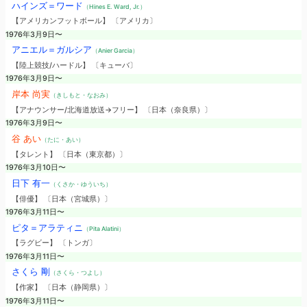
ハインズ＝ワード
（Hines E. Ward, Jr.）
【アメリカンフットボール】 〔アメリカ〕
1976年3月9日〜
アニエル＝ガルシア
（Anier Garcia）
【陸上競技/ハードル】 〔キューバ〕
1976年3月9日〜
岸本 尚実
（きしもと・なおみ）
【アナウンサー/北海道放送→フリー】 〔日本（奈良県）〕
1976年3月9日〜
谷 あい
（たに・あい）
【タレント】 〔日本（東京都）〕
1976年3月10日〜
日下 有一
（くさか・ゆういち）
【俳優】 〔日本（宮城県）〕
1976年3月11日〜
ピタ＝アラティニ
（Pita Alatini）
【ラグビー】 〔トンガ〕
1976年3月11日〜
さくら 剛
（さくら・つよし）
【作家】 〔日本（静岡県）〕
1976年3月11日〜