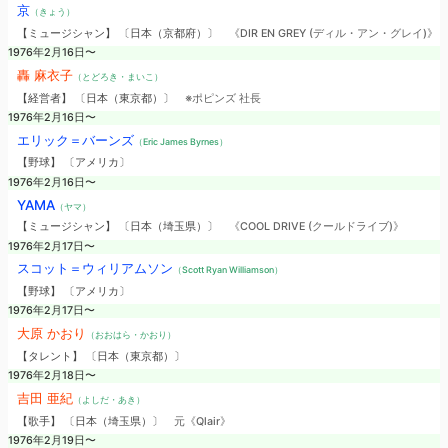
京
（きょう）
【ミュージシャン】 〔日本（京都府）〕
《DIR EN GREY (ディル・アン・グレイ)》
1976年2月16日〜
轟 麻衣子
（とどろき・まいこ）
【経営者】 〔日本（東京都）〕
※ポピンズ 社長
1976年2月16日〜
エリック＝バーンズ
（Eric James Byrnes）
【野球】 〔アメリカ〕
1976年2月16日〜
YAMA
（ヤマ）
【ミュージシャン】 〔日本（埼玉県）〕
《COOL DRIVE (クールドライブ)》
1976年2月17日〜
スコット＝ウィリアムソン
（Scott Ryan Williamson）
【野球】 〔アメリカ〕
1976年2月17日〜
大原 かおり
（おおはら・かおり）
【タレント】 〔日本（東京都）〕
1976年2月18日〜
吉田 亜紀
（よしだ・あき）
【歌手】 〔日本（埼玉県）〕
元《Qlair》
1976年2月19日〜