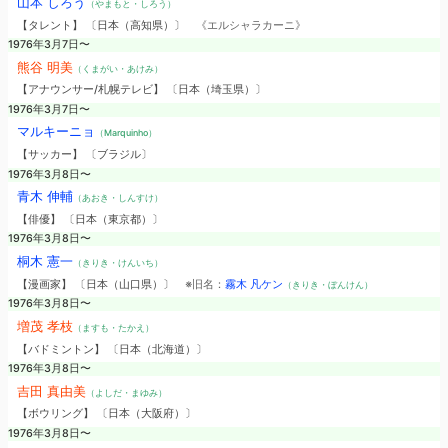
山本 しろう
（やまもと・しろう）
【タレント】 〔日本（高知県）〕
《エルシャラカーニ》
1976年3月7日〜
熊谷 明美
（くまがい・あけみ）
【アナウンサー/札幌テレビ】 〔日本（埼玉県）〕
1976年3月7日〜
マルキーニョ
（Marquinho）
【サッカー】 〔ブラジル〕
1976年3月8日〜
青木 伸輔
（あおき・しんすけ）
【俳優】 〔日本（東京都）〕
1976年3月8日〜
桐木 憲一
（きりき・けんいち）
【漫画家】 〔日本（山口県）〕
※旧名：
霧木 凡ケン
（きりき・ぼんけん）
1976年3月8日〜
増茂 孝枝
（ますも・たかえ）
【バドミントン】 〔日本（北海道）〕
1976年3月8日〜
吉田 真由美
（よしだ・まゆみ）
【ボウリング】 〔日本（大阪府）〕
1976年3月8日〜