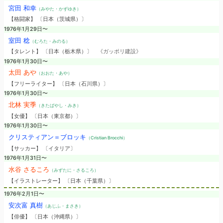
宮田 和幸
（みやた・かずゆき）
【格闘家】 〔日本（茨城県）〕
1976年1月29日〜
室田 稔
（むろた・みのる）
【タレント】 〔日本（栃木県）〕
《ガッポリ建設》
1976年1月30日〜
太田 あや
（おおた・あや）
【フリーライター】 〔日本（石川県）〕
1976年1月30日〜
北林 実季
（きたばやし・みき）
【女優】 〔日本（東京都）〕
1976年1月30日〜
クリスティアン＝ブロッキ
（Cristian Brocchi）
【サッカー】 〔イタリア〕
1976年1月31日〜
水谷 さるころ
（みずたに・さるころ）
【イラストレーター】 〔日本（千葉県）〕
1976年2月1日〜
安次富 真樹
（あじふ・まさき）
【俳優】 〔日本（沖縄県）〕