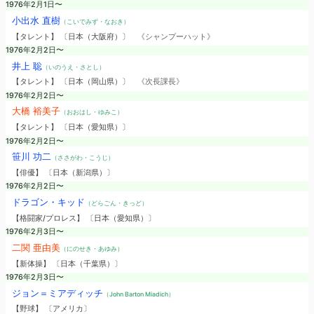
1976年2月1日〜
小出水 直樹
（こいでみず・なおき）
【タレント】 〔日本（大阪府）〕
《シャンプーハット》
1976年2月2日〜
井上 聡
（いのうえ・さとし）
【タレント】 〔日本（岡山県）〕
《次長課長》
1976年2月2日〜
大橋 裕美子
（おおはし・ゆみこ）
【タレント】 〔日本（愛知県）〕
1976年2月2日〜
笹川 功二
（ささがわ・こうじ）
【俳優】 〔日本（新潟県）〕
1976年2月2日〜
ドラゴン・キッド
（どらごん・きっど）
【格闘家/プロレス】 〔日本（愛知県）〕
1976年2月3日〜
二関 亜由美
（にのせき・あゆみ）
【新体操】 〔日本（千葉県）〕
1976年2月3日〜
ジョン＝ミアディッチ
（John Barton Miadich）
【野球】 〔アメリカ〕