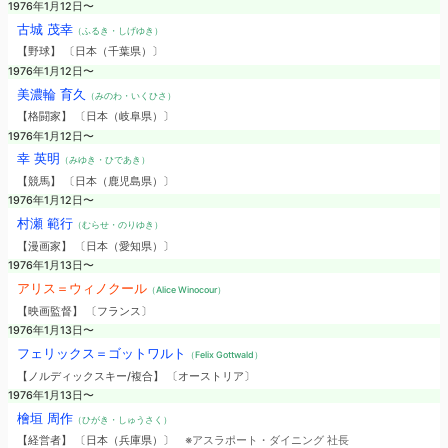
1976年1月12日〜
古城 茂幸
（ふるき・しげゆき）
【野球】 〔日本（千葉県）〕
1976年1月12日〜
美濃輪 育久
（みのわ・いくひさ）
【格闘家】 〔日本（岐阜県）〕
1976年1月12日〜
幸 英明
（みゆき・ひであき）
【競馬】 〔日本（鹿児島県）〕
1976年1月12日〜
村瀬 範行
（むらせ・のりゆき）
【漫画家】 〔日本（愛知県）〕
1976年1月13日〜
アリス＝ウィノクール
（Alice Winocour）
【映画監督】 〔フランス〕
1976年1月13日〜
フェリックス＝ゴットワルト
（Felix Gottwald）
【ノルディックスキー/複合】 〔オーストリア〕
1976年1月13日〜
檜垣 周作
（ひがき・しゅうさく）
【経営者】 〔日本（兵庫県）〕
※アスラポート・ダイニング 社長