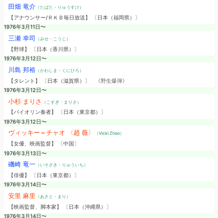
田畑 竜介
（たばた・りゅうすけ）
【アナウンサー/ＲＫＢ毎日放送】 〔日本（福岡県）〕
1976年3月11日〜
三瀬 幸司
（みせ・こうじ）
【野球】 〔日本（香川県）〕
1976年3月12日〜
川島 邦裕
（かわしま・くにひろ）
【タレント】 〔日本（滋賀県）〕
《野生爆弾》
1976年3月12日〜
小杉 まりさ
（こすぎ・まりさ）
【バイオリン奏者】 〔日本（東京都）〕
1976年3月12日〜
ヴィッキー＝チャオ 〈趙 薇〉
（Vicki Zhao）
【女優、映画監督】 〔中国〕
1976年3月13日〜
磯崎 竜一
（いそざき・りゅういち）
【俳優】 〔日本（東京都）〕
1976年3月14日〜
安里 麻里
（あさと・まり）
【映画監督、脚本家】 〔日本（沖縄県）〕
1976年3月14日〜