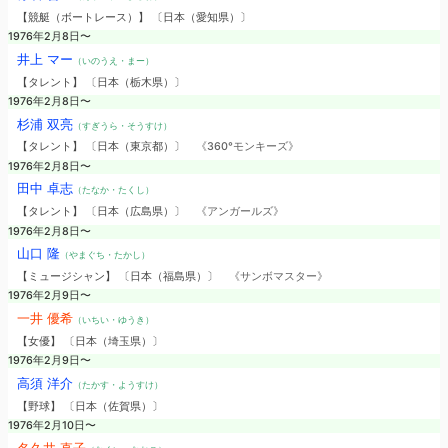
【競艇（ボートレース）】 〔日本（愛知県）〕
1976年2月8日〜
井上 マー
（いのうえ・まー）
【タレント】 〔日本（栃木県）〕
1976年2月8日〜
杉浦 双亮
（すぎうら・そうすけ）
【タレント】 〔日本（東京都）〕
《360°モンキーズ》
1976年2月8日〜
田中 卓志
（たなか・たくし）
【タレント】 〔日本（広島県）〕
《アンガールズ》
1976年2月8日〜
山口 隆
（やまぐち・たかし）
【ミュージシャン】 〔日本（福島県）〕
《サンボマスター》
1976年2月9日〜
一井 優希
（いちい・ゆうき）
【女優】 〔日本（埼玉県）〕
1976年2月9日〜
高須 洋介
（たかす・ようすけ）
【野球】 〔日本（佐賀県）〕
1976年2月10日〜
名久井 直子