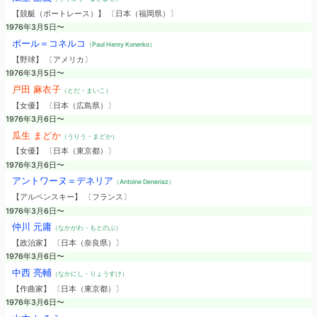
【競艇（ボートレース）】 〔日本（福岡県）〕
1976年3月5日〜
ポール＝コネルコ
（Paul Henry Konerko）
【野球】 〔アメリカ〕
1976年3月5日〜
戸田 麻衣子
（とだ・まいこ）
【女優】 〔日本（広島県）〕
1976年3月6日〜
瓜生 まどか
（うりう・まどか）
【女優】 〔日本（東京都）〕
1976年3月6日〜
アントワーヌ＝デネリア
（Antoine Deneriaz）
【アルペンスキー】 〔フランス〕
1976年3月6日〜
仲川 元庸
（なかがわ・もとのぶ）
【政治家】 〔日本（奈良県）〕
1976年3月6日〜
中西 亮輔
（なかにし・りょうすけ）
【作曲家】 〔日本（東京都）〕
1976年3月6日〜