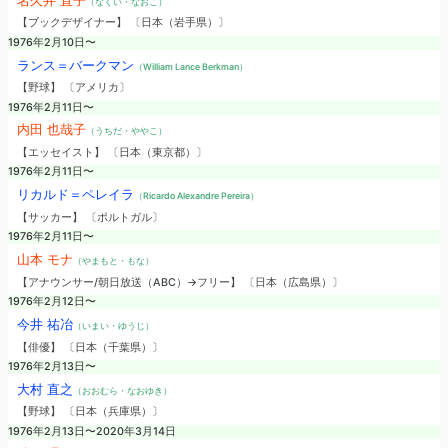
（なくい・なおこ）
【ブックデザイナー】 〔日本（岩手県）〕
1976年2月10日〜
ランス＝バークマン
（William Lance Berkman）
【野球】 〔アメリカ〕
1976年2月11日〜
内田 也哉子
（うちだ・ややこ）
【エッセイスト】 〔日本（東京都）〕
1976年2月11日〜
リカルド＝ペレイラ
（Ricardo Alexandre Pereira）
【サッカー】 〔ポルトガル〕
1976年2月11日〜
山本 モナ
（やまもと・もな）
【アナウンサー/朝日放送（ABC）→フリー】 〔日本（広島県）〕
1976年2月12日〜
今井 祐冶
（いまい・ゆうじ）
【俳優】 〔日本（千葉県）〕
1976年2月13日〜
大村 直之
（おおむら・なおゆき）
【野球】 〔日本（兵庫県）〕
1976年2月13日〜2020年3月14日