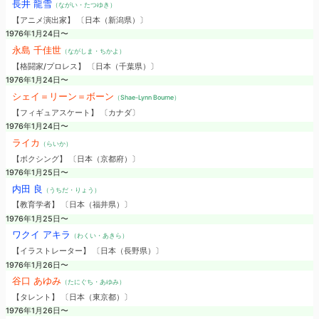
長井 龍雪
（ながい・たつゆき）
【アニメ演出家】 〔日本（新潟県）〕
1976年1月24日〜
永島 千佳世
（ながしま・ちかよ）
【格闘家/プロレス】 〔日本（千葉県）〕
1976年1月24日〜
シェイ＝リーン＝ボーン
（Shae-Lynn Bourne）
【フィギュアスケート】 〔カナダ〕
1976年1月24日〜
ライカ
（らいか）
【ボクシング】 〔日本（京都府）〕
1976年1月25日〜
内田 良
（うちだ・りょう）
【教育学者】 〔日本（福井県）〕
1976年1月25日〜
ワクイ アキラ
（わくい・あきら）
【イラストレーター】 〔日本（長野県）〕
1976年1月26日〜
谷口 あゆみ
（たにぐち・あゆみ）
【タレント】 〔日本（東京都）〕
1976年1月26日〜