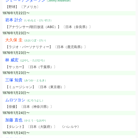
（Jimmy Anderson）
【野球】 〔アメリカ〕
1976年1月22日〜
岩本 計介
（いわもと・けいすけ）
【アナウンサー/朝日放送（ABC）】 〔日本（奈良県）〕
1976年1月23日〜
大久保 圭
（おおくぼ・けい）
【ラジオ・パーソナリティー】 〔日本（鹿児島県）〕
1976年1月23日〜
林 威宏
（はやし・たけひろ）
【サッカー】 〔日本（千葉県）〕
1976年1月23日〜
三塚 知貴
（みつか・ともき）
【ミュージシャン】 〔日本（東京都）〕
1976年1月23日〜
ムロツヨシ
（むろつよし）
【俳優】 〔日本（神奈川県）〕
1976年1月24日〜
加藤 直也
（かとう・なおや）
【タレント】 〔日本（大阪府）〕
《ハレルヤ》
1976年1月24日〜