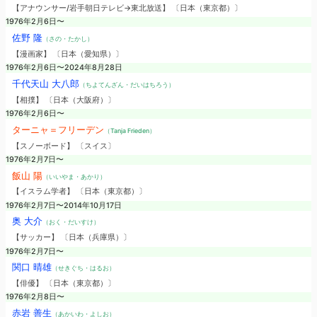
【アナウンサー/岩手朝日テレビ→東北放送】 〔日本（東京都）〕
1976年2月6日〜
佐野 隆
（さの・たかし）
【漫画家】 〔日本（愛知県）〕
1976年2月6日〜2024年8月28日
千代天山 大八郎
（ちよてんざん・だいはちろう）
【相撲】 〔日本（大阪府）〕
1976年2月6日〜
ターニャ＝フリーデン
（Tanja Frieden）
【スノーボード】 〔スイス〕
1976年2月7日〜
飯山 陽
（いいやま・あかり）
【イスラム学者】 〔日本（東京都）〕
1976年2月7日〜2014年10月17日
奥 大介
（おく・だいすけ）
【サッカー】 〔日本（兵庫県）〕
1976年2月7日〜
関口 晴雄
（せきぐち・はるお）
【俳優】 〔日本（東京都）〕
1976年2月8日〜
赤岩 善生
（あかいわ・よしお）