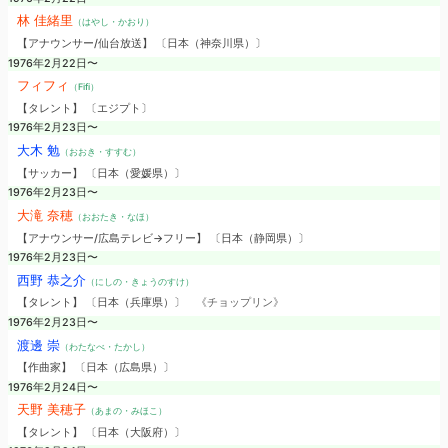
林 佳緒里
（はやし・かおり）
【アナウンサー/仙台放送】 〔日本（神奈川県）〕
1976年2月22日〜
フィフィ
（Fifi）
【タレント】 〔エジプト〕
1976年2月23日〜
大木 勉
（おおき・すすむ）
【サッカー】 〔日本（愛媛県）〕
1976年2月23日〜
大滝 奈穂
（おおたき・なほ）
【アナウンサー/広島テレビ→フリー】 〔日本（静岡県）〕
1976年2月23日〜
西野 恭之介
（にしの・きょうのすけ）
【タレント】 〔日本（兵庫県）〕
《チョップリン》
1976年2月23日〜
渡邊 崇
（わたなべ・たかし）
【作曲家】 〔日本（広島県）〕
1976年2月24日〜
天野 美穂子
（あまの・みほこ）
【タレント】 〔日本（大阪府）〕