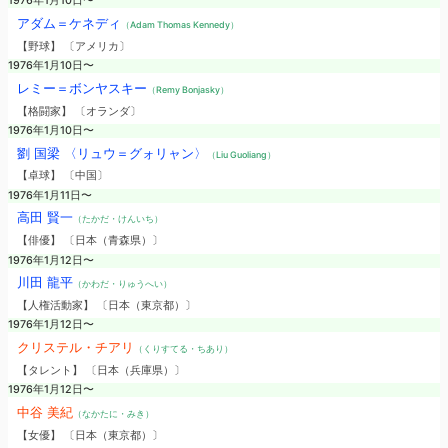
1976年1月10日〜
アダム＝ケネディ
（Adam Thomas Kennedy）
【野球】 〔アメリカ〕
1976年1月10日〜
レミー＝ボンヤスキー
（Remy Bonjasky）
【格闘家】 〔オランダ〕
1976年1月10日〜
劉 国梁 〈リュウ＝グォリャン〉
（Liu Guoliang）
【卓球】 〔中国〕
1976年1月11日〜
高田 賢一
（たかだ・けんいち）
【俳優】 〔日本（青森県）〕
1976年1月12日〜
川田 龍平
（かわだ・りゅうへい）
【人権活動家】 〔日本（東京都）〕
1976年1月12日〜
クリステル・チアリ
（くりすてる・ちあり）
【タレント】 〔日本（兵庫県）〕
1976年1月12日〜
中谷 美紀
（なかたに・みき）
【女優】 〔日本（東京都）〕