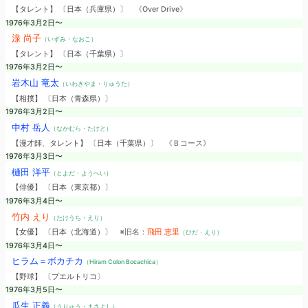
【タレント】 〔日本（兵庫県）〕
《Over Drive》
1976年3月2日〜
湶 尚子
（いずみ・なおこ）
【タレント】 〔日本（千葉県）〕
1976年3月2日〜
岩木山 竜太
（いわきやま・りゅうた）
【相撲】 〔日本（青森県）〕
1976年3月2日〜
中村 岳人
（なかむら・たけと）
【漫才師、タレント】 〔日本（千葉県）〕
《Ｂコース》
1976年3月3日〜
樋田 洋平
（とよだ・ようへい）
【俳優】 〔日本（東京都）〕
1976年3月4日〜
竹内 えり
（たけうち・えり）
【女優】 〔日本（北海道）〕
※旧名：
飛田 恵里
（ひだ・えり）
1976年3月4日〜
ヒラム＝ボカチカ
（Hiram Colon Bocachica）
【野球】 〔プエルトリコ〕
1976年3月5日〜
瓜生 正義
（うりゅう・まさよし）