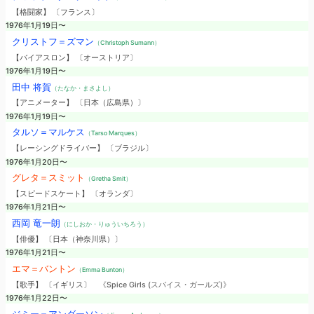
【格闘家】 〔フランス〕
1976年1月19日〜
クリストフ＝ズマン
（Christoph Sumann）
【バイアスロン】 〔オーストリア〕
1976年1月19日〜
田中 将賀
（たなか・まさよし）
【アニメーター】 〔日本（広島県）〕
1976年1月19日〜
タルソ＝マルケス
（Tarso Marques）
【レーシングドライバー】 〔ブラジル〕
1976年1月20日〜
グレタ＝スミット
（Gretha Smit）
【スピードスケート】 〔オランダ〕
1976年1月21日〜
西岡 竜一朗
（にしおか・りゅういちろう）
【俳優】 〔日本（神奈川県）〕
1976年1月21日〜
エマ＝バントン
（Emma Bunton）
【歌手】 〔イギリス〕
《Spice Girls (スパイス・ガールズ)》
1976年1月22日〜
ジミー＝アンダーソン