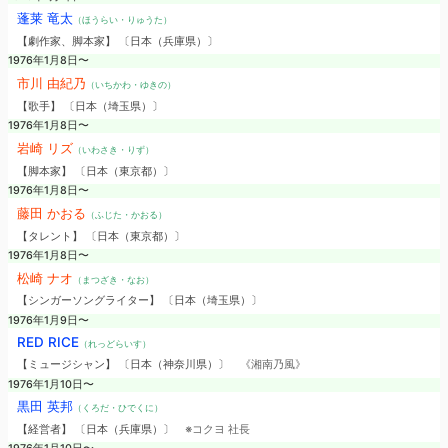
蓬莱 竜太
（ほうらい・りゅうた）
【劇作家、脚本家】 〔日本（兵庫県）〕
1976年1月8日〜
市川 由紀乃
（いちかわ・ゆきの）
【歌手】 〔日本（埼玉県）〕
1976年1月8日〜
岩崎 リズ
（いわさき・りず）
【脚本家】 〔日本（東京都）〕
1976年1月8日〜
藤田 かおる
（ふじた・かおる）
【タレント】 〔日本（東京都）〕
1976年1月8日〜
松崎 ナオ
（まつざき・なお）
【シンガーソングライター】 〔日本（埼玉県）〕
1976年1月9日〜
RED RICE
（れっどらいす）
【ミュージシャン】 〔日本（神奈川県）〕
《湘南乃風》
1976年1月10日〜
黒田 英邦
（くろだ・ひでくに）
【経営者】 〔日本（兵庫県）〕
※コクヨ 社長