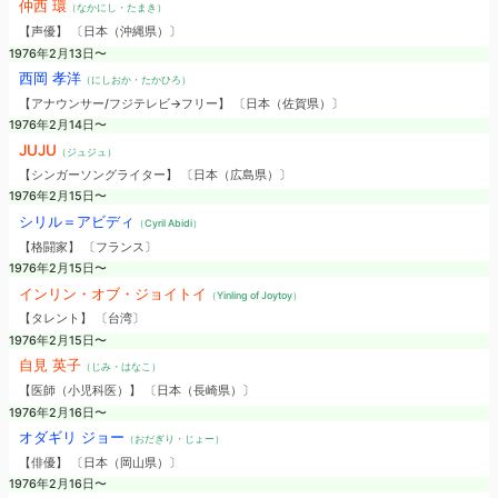
仲西 環
（なかにし・たまき）
【声優】 〔日本（沖縄県）〕
1976年2月13日〜
西岡 孝洋
（にしおか・たかひろ）
【アナウンサー/フジテレビ→フリー】 〔日本（佐賀県）〕
1976年2月14日〜
JUJU
（ジュジュ）
【シンガーソングライター】 〔日本（広島県）〕
1976年2月15日〜
シリル＝アビディ
（Cyril Abidi）
【格闘家】 〔フランス〕
1976年2月15日〜
インリン・オブ・ジョイトイ
（Yinling of Joytoy）
【タレント】 〔台湾〕
1976年2月15日〜
自見 英子
（じみ・はなこ）
【医師（小児科医）】 〔日本（長崎県）〕
1976年2月16日〜
オダギリ ジョー
（おだぎり・じょー）
【俳優】 〔日本（岡山県）〕
1976年2月16日〜