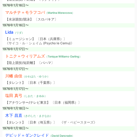
1976年1月16日〜
マルチナ＝モラフコバ
（Martina Moravcova）
【水泳競技/競泳】 〔スロバキア〕
1976年1月16日〜
Lida
（リダ）
【ミュージシャン】 〔日本（兵庫県）〕
《サイコ・ル・シェイム (Psycho le Cemu)》
1976年1月17日〜
トニク＝ウィリアムズ
（Tonique Williams-Darling）
【陸上競技/短距離】 〔バハマ〕
1976年1月17日〜
川幡 由佳
（かわはた・ゆうか）
【タレント】 〔日本（千葉県）〕
1976年1月17日〜
塩田 真弓
（しおた・まゆみ）
【アナウンサー/テレビ東京】 〔日本（福岡県）〕
1976年1月18日〜
木下 昌直
（きのした・まさなお）
【タレント】 〔日本（埼玉県）〕
《ザ・ベビースターズ》
1976年1月18日〜
デビッド＝ダンクレイド
（David Dancrade）