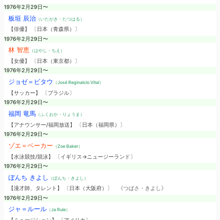
1976年2月29日〜
板垣 辰治
（いたがき・たつはる）
【俳優】 〔日本（青森県）〕
1976年2月29日〜
林 智恵
（はやし・ちえ）
【女優】 〔日本（東京都）〕
1976年2月29日〜
ジョゼ＝ビタウ
（José Reginalclo Vital）
【サッカー】 〔ブラジル〕
1976年2月29日〜
福岡 竜馬
（ふくおか・りょうま）
【アナウンサー/福岡放送】 〔日本（福岡県）〕
1976年2月29日〜
ゾエ＝ベーカー
（Zoe Baker）
【水泳競技/競泳】 〔イギリス→ニュージーランド〕
1976年2月29日〜
ぼんち きよし
（ぼんち・きよし）
【漫才師、タレント】 〔日本（大阪府）〕
《つばさ・きよし》
1976年2月29日〜
ジャ＝ルール
（Ja Rule）