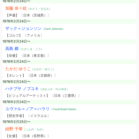
1976年2月24日〜
加藤 奈々絵
（かとう・ななえ）
【声優】 〔日本（茨城県）〕
1976年2月24日〜
ザック＝ジョンソン
（Zach Johnson）
【ゴルフ】 〔アメリカ〕
1976年2月24日〜
高島 郷
（たかしま・ごう）
【俳優】 〔日本（東京都）〕
1976年2月24日〜
たかだ ゆうこ
（たかだ・ゆうこ）
【タレント】 〔日本（京都府）〕
1976年2月24日〜
ハナブサ ノブユキ
（はなぶさ・のぶゆき）
【ビジュアルアーティスト】 〔日本（三重県）〕
1976年2月24日〜
ユヴァル＝ノア＝ハラリ
（Yuval Noah Harari）
【歴史学者】 〔イスラエル〕
1976年2月25日〜
紺野 千華
（こんの・ちか）
【女優】 〔日本（長野県）〕