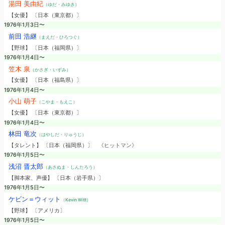
湯田 美由紀
（ゆだ・みゆき）
【女優】 〔日本（東京都）〕
1976年1月3日〜
前田 浩継
（まえだ・ひろつぐ）
【野球】 〔日本（福岡県）〕
1976年1月4日〜
笠木 泉
（かさぎ・いずみ）
【女優】 〔日本（福島県）〕
1976年1月4日〜
小山 萌子
（こやま・もえこ）
【女優】 〔日本（東京都）〕
1976年1月4日〜
林田 竜次
（はやしだ・りゅうじ）
【タレント】 〔日本（福岡県）〕
《ヒットマン》
1976年1月5日〜
浅沼 晋太郎
（あさぬま・しんたろう）
【脚本家、声優】 〔日本（岩手県）〕
1976年1月5日〜
ケビン＝ウィット
（Kevin Witt）
【野球】 〔アメリカ〕
1976年1月5日〜