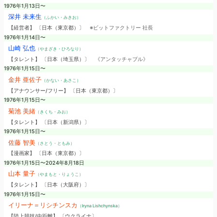
1976年1月13日〜
深井 未来生
（ふかい・みきお）
【経営者】 〔日本（東京都）〕
※ビットファクトリー 社長
1976年1月14日〜
山崎 弘也
（やまざき・ひろなり）
【タレント】 〔日本（埼玉県）〕
《アンタッチャブル》
1976年1月15日〜
金井 亜佐子
（かない・あさこ）
【アナウンサー/フリー】 〔日本（東京都）〕
1976年1月15日〜
菊池 美緒
（きくち・みお）
【タレント】 〔日本（新潟県）〕
1976年1月15日〜
佐藤 智美
（さとう・ともみ）
【漫画家】 〔日本（東京都）〕
1976年1月15日〜2024年8月18日
山本 量子
（やまもと・りょうこ）
【タレント】 〔日本（大阪府）〕
1976年1月15日〜
イリーナ＝リシチンスカ
（Iryna Lishchynska）
【陸上競技/中距離】 〔ウクライナ〕