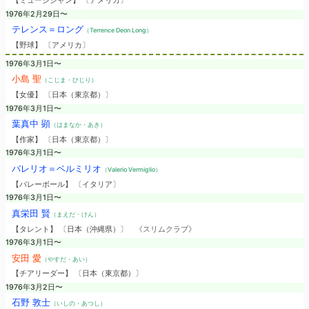
【ミュージシャン】 〔アメリカ〕
1976年2月29日〜
テレンス＝ロング
（Terrence Deon Long）
【野球】 〔アメリカ〕
1976年3月1日〜
小島 聖
（こじま・ひじり）
【女優】 〔日本（東京都）〕
1976年3月1日〜
葉真中 顕
（はまなか・あき）
【作家】 〔日本（東京都）〕
1976年3月1日〜
バレリオ＝ベルミリオ
（Valerio Vermiglio）
【バレーボール】 〔イタリア〕
1976年3月1日〜
真栄田 賢
（まえだ・けん）
【タレント】 〔日本（沖縄県）〕
《スリムクラブ》
1976年3月1日〜
安田 愛
（やすだ・あい）
【チアリーダー】 〔日本（東京都）〕
1976年3月2日〜
石野 敦士
（いしの・あつし）