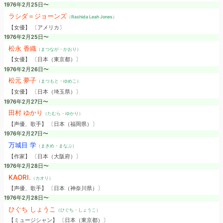
1976年2月25日〜
ラシダ＝ジョーンズ
（Rashida Leah Jones）
【女優】 〔アメリカ〕
1976年2月25日〜
松永 香織
（まつなが・かおり）
【女優】 〔日本（東京都）〕
1976年2月26日〜
松元 夢子
（まつもと・ゆめこ）
【女優】 〔日本（埼玉県）〕
1976年2月27日〜
田村 ゆかり
（たむら・ゆかり）
【声優、歌手】 〔日本（福岡県）〕
1976年2月27日〜
万城目 学
（まきめ・まなぶ）
【作家】 〔日本（大阪府）〕
1976年2月28日〜
KAORI.
（カオリ）
【声優、歌手】 〔日本（神奈川県）〕
1976年2月28日〜
ひぐち しょうこ
（ひぐち・しょうこ）
【ミュージシャン】 〔日本（東京都）〕