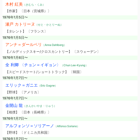
木村 紅美
（きむら・くみ）
【作家】 〔日本（宮城県）〕
1976年1月5日〜
瀬戸 カトリーヌ
（せと・かとりーぬ）
【タレント】 〔フランス〕
1976年1月5日〜
アンナ＝ダールベリ
（Anna Dahlberg）
【ノルディックスキー/クロスカントリー】 〔スウェーデン〕
1976年1月6日〜
全 利卿 〈チョン＝イギョン〉
（Chun Lee-Kyung）
【スピードスケート/ショートトラック】 〔韓国〕
1976年1月7日〜
エリック＝ガニエ
（Eric Gagne）
【野球】 〔アメリカ〕
1976年1月7日〜
金開山 龍
（きんかいやま・りゅう）
【相撲】 〔日本（長崎県）〕
1976年1月7日〜
アルフォンソ＝ソリアーノ
（Alfonso Soriano）
【野球】 〔ドミニカ共和国〕
1976年1月7日〜