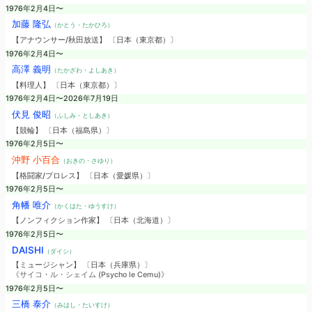
1976年2月4日〜
加藤 隆弘
（かとう・たかひろ）
【アナウンサー/秋田放送】 〔日本（東京都）〕
1976年2月4日〜
高澤 義明
（たかざわ・よしあき）
【料理人】 〔日本（東京都）〕
1976年2月4日〜2026年7月19日
伏見 俊昭
（ふしみ・としあき）
【競輪】 〔日本（福島県）〕
1976年2月5日〜
沖野 小百合
（おきの・さゆり）
【格闘家/プロレス】 〔日本（愛媛県）〕
1976年2月5日〜
角幡 唯介
（かくはた・ゆうすけ）
【ノンフィクション作家】 〔日本（北海道）〕
1976年2月5日〜
DAISHI
（ダイシ）
【ミュージシャン】 〔日本（兵庫県）〕
《サイコ・ル・シェイム (Psycho le Cemu)》
1976年2月5日〜
三橋 泰介
（みはし・たいすけ）