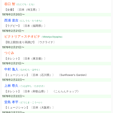
谷口 智
（たにぐち・とも）
【女優】 〔日本（埼玉県）〕
1976年2月20日〜
西浦 達吉
（にしうら・たつきち）
【ラグビー】 〔日本（福岡県）〕
1976年2月21日〜
ビクトリア＝スチオピナ
（Viktoriya Styopina）
【陸上競技/走り高跳び】 〔ウクライナ〕
1976年2月21日〜
つぐみ
【タレント】 〔日本（東京都）〕
1976年2月21日〜
中村 逸人
（なかむら・はやと）
【ミュージシャン】 〔日本（石川県）〕
《Sunflower's Garden》
1976年2月22日〜
上林 尊久
（うえばやし・たかひさ）
【タレント】 〔日本（和歌山県）〕
《こんらんチョップ》
1976年2月22日〜
堂島 孝平
（どうじま・こうへい）
【ミュージシャン】 〔日本（大阪府）〕
1976年2月22日〜