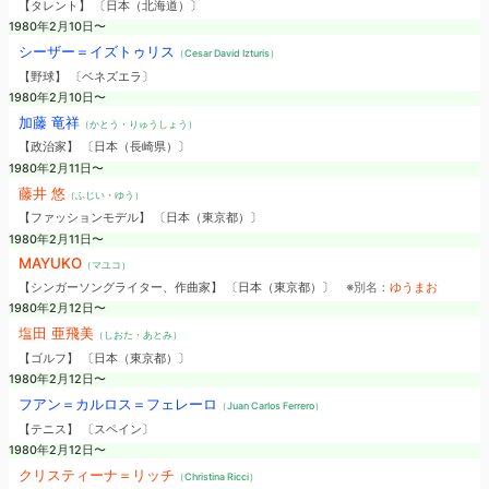
【タレント】 〔日本（北海道）〕
1980年2月10日〜
シーザー＝イズトゥリス
（Cesar David Izturis）
【野球】 〔ベネズエラ〕
1980年2月10日〜
加藤 竜祥
（かとう・りゅうしょう）
【政治家】 〔日本（長崎県）〕
1980年2月11日〜
藤井 悠
（ふじい・ゆう）
【ファッションモデル】 〔日本（東京都）〕
1980年2月11日〜
MAYUKO
（マユコ）
【シンガーソングライター、作曲家】 〔日本（東京都）〕
※別名：
ゆうまお
1980年2月12日〜
塩田 亜飛美
（しおた・あとみ）
【ゴルフ】 〔日本（東京都）〕
1980年2月12日〜
フアン＝カルロス＝フェレーロ
（Juan Carlos Ferrero）
【テニス】 〔スペイン〕
1980年2月12日〜
クリスティーナ＝リッチ
（Christina Ricci）