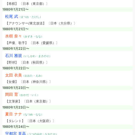
【将棋】 〔日本（東京都）〕
1980年1月21日〜
松尾 武
（まつお・たけし）
【アナウンサー/東北放送】 〔日本（大分県）〕
1980年1月21日〜
水樹 奈々
（みずき・なな）
【声優、歌手】 〔日本（愛媛県）〕
1980年1月22日〜
石川 雅規
（いしかわ・まさのり）
【野球】 〔日本（秋田県）〕
1980年1月22日〜
太田 衣美
（おおた・えみ）
【女優】 〔日本（神奈川県）〕
1980年1月23日〜
岡田 育
（おかだ・いく）
【文筆家】 〔日本（東京都）〕
1980年1月23日〜
夏目 ナナ
（なつめ・なな）
【タレント】 〔日本（大阪府）〕
1980年1月24日〜
宇都宮 直高
（うつのみや・なおたか）