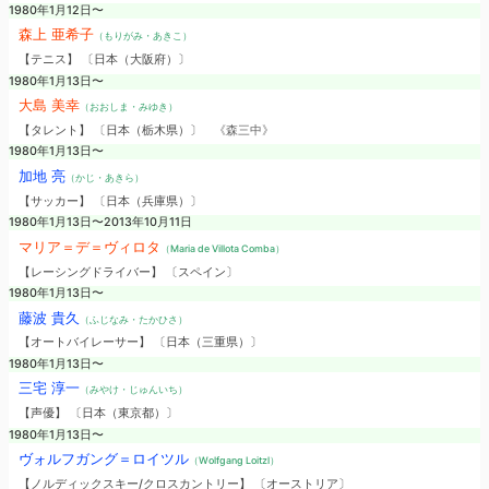
1980年1月12日〜
森上 亜希子
（もりがみ・あきこ）
【テニス】 〔日本（大阪府）〕
1980年1月13日〜
大島 美幸
（おおしま・みゆき）
【タレント】 〔日本（栃木県）〕
《森三中》
1980年1月13日〜
加地 亮
（かじ・あきら）
【サッカー】 〔日本（兵庫県）〕
1980年1月13日〜2013年10月11日
マリア＝デ＝ヴィロタ
（Maria de Villota Comba）
【レーシングドライバー】 〔スペイン〕
1980年1月13日〜
藤波 貴久
（ふじなみ・たかひさ）
【オートバイレーサー】 〔日本（三重県）〕
1980年1月13日〜
三宅 淳一
（みやけ・じゅんいち）
【声優】 〔日本（東京都）〕
1980年1月13日〜
ヴォルフガング＝ロイツル
（Wolfgang Loitzl）
【ノルディックスキー/クロスカントリー】 〔オーストリア〕