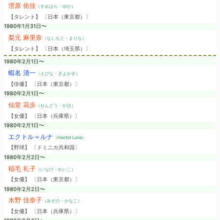
澄原 佑佳
（すみはら・ゆか）
【タレント】 〔日本（東京都）〕
1980年1月31日〜
梨元 麻里奈
（なしもと・まりな）
【タレント】 〔日本（埼玉県）〕
1980年2月1日〜
蝦名 清一
（えびな・きよかず）
【俳優】 〔日本（東京都）〕
1980年2月1日〜
仙堂 花歩
（せんどう・かほ）
【女優】 〔日本（兵庫県）〕
1980年2月1日〜
エクトル＝ルナ
（Hector Luna）
【野球】 〔ドミニカ共和国〕
1980年2月2日〜
稲毛 礼子
（いなげ・れいこ）
【女優】 〔日本（東京都）〕
1980年2月2日〜
水野 佳奈子
（みずの・かなこ）
【女優】 〔日本（兵庫県）〕