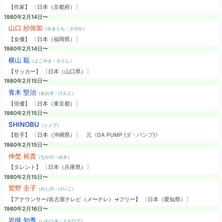
【作家】 〔日本（京都府）〕
1980年2月14日〜
山口 紗弥加
（やまぐち・さやか）
【女優】 〔日本（福岡県）〕
1980年2月14日〜
横山 聡
（よこやま・さとし）
【サッカー】 〔日本（山口県）〕
1980年2月15日〜
青木 堅治
（あおき・けんじ）
【俳優】 〔日本（東京都）〕
1980年2月15日〜
SHINOBU
（シノブ）
【歌手】 〔日本（沖縄県）〕
元《DA PUMP (ダ・パンプ)》
1980年2月15日〜
仲埜 裕貴
（なかの・ゆき）
【タレント】 〔日本（兵庫県）〕
1980年2月15日〜
鷲野 圭子
（わしの・けいこ）
【アナウンサー/名古屋テレビ（メ〜テレ）→フリー】 〔日本（愛知県）〕
1980年2月16日〜
岩槻 知秀
（いわつき・ともひで）