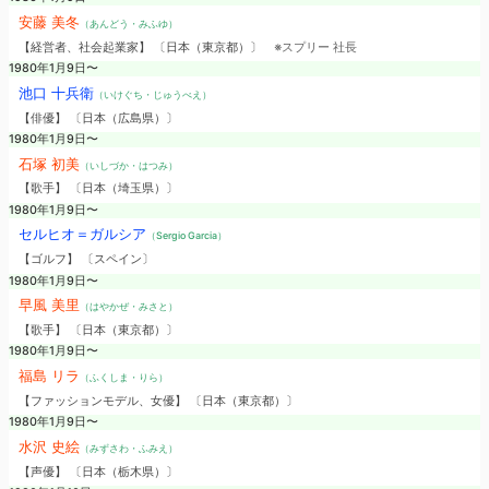
安藤 美冬
（あんどう・みふゆ）
【経営者、社会起業家】 〔日本（東京都）〕
※スプリー 社長
1980年1月9日〜
池口 十兵衛
（いけぐち・じゅうべえ）
【俳優】 〔日本（広島県）〕
1980年1月9日〜
石塚 初美
（いしづか・はつみ）
【歌手】 〔日本（埼玉県）〕
1980年1月9日〜
セルヒオ＝ガルシア
（Sergio Garcia）
【ゴルフ】 〔スペイン〕
1980年1月9日〜
早風 美里
（はやかぜ・みさと）
【歌手】 〔日本（東京都）〕
1980年1月9日〜
福島 リラ
（ふくしま・りら）
【ファッションモデル、女優】 〔日本（東京都）〕
1980年1月9日〜
水沢 史絵
（みずさわ・ふみえ）
【声優】 〔日本（栃木県）〕