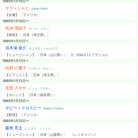
1980年1月10日〜
サラ＝シャヒ
（Sarah Shahi）
【女優】 〔アメリカ〕
1980年1月10日〜
矢内 理絵子
（やうち・りえこ）
【将棋】 〔日本（埼玉県）〕
1980年1月11日〜
清木場 俊介
（きよきば・しゅんすけ）
【ミュージシャン】 〔日本（山口県）〕
元《EXILE (エグザイル)》
1980年1月11日〜
武村 八重子
（たけむら・やえこ）
【ピアニスト】 〔日本（埼玉県）〕
1980年1月12日〜
生田 さやか
（いくた・さやか）
【タレント】 〔日本（福井県）〕
1980年1月12日〜
ボビー＝クロスビー
（Bobby Crosby）
【野球】 〔アメリカ〕
1980年1月12日〜
藤巻 亮太
（ふじまき・りょうた）
【ミュージシャン】 〔日本（山梨県）〕
《レミオロメン》