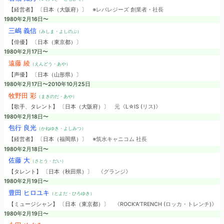
【経営者】 〔日本（大阪府）〕
※レバレジーズ 創業者・社長
1980年2月16日〜
三嶋 義信
（みしま・よしのぶ）
【俳優】 〔日本（東京都）〕
1980年2月17日〜
遠藤 綾
（えんどう・あや）
【声優】 〔日本（山形県）〕
1980年2月17日〜2010年10月25日
牧野田 彩
（まきのだ・あや）
【歌手、タレント】 〔日本（大阪府）〕
元《L☆IS (リス)》
1980年2月18日〜
包行 良光
（かねゆき・よしみつ）
【経営者】 〔日本（福岡県）〕
※筑水キャニコム 社長
1980年2月18日〜
佐藤 大
（さとう・だい）
【タレント】 〔日本（秋田県）〕
《グランジ》
1980年2月19日〜
豊田 ヒロユキ
（とよだ・ひろゆき）
【ミュージシャン】 〔日本（東京都）〕
《ROCK'A'TRENCH (ロッカ・トレンチ)》
1980年2月19日〜