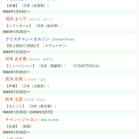
【俳優】 〔日本（佐賀県）〕
1980年1月24日〜
増渕 まり子
（ますぶち・まりこ）
【ソフトボール】 〔日本（栃木県）〕
1980年1月25日〜
クリスチャン＝オルソン
（Christian Olsson）
【陸上競技/三段跳び】 〔スウェーデン〕
1980年1月25日〜
河本 あす香
（かわもと・あすか）
【ミュージシャン】 〔日本（愛媛県）〕
《打首獄門同好会》
1980年1月25日〜
黒河 奈美
（くろかわ・なみ）
【声優】 〔日本（大阪府）〕
1980年1月25日〜
鈴木 七雲
（すずき・ななも）
【タレント】 〔日本（東京都）〕
1980年1月25日〜2009年3月7日
チャン＝ジャヨン
（Jang Ja-yeon）
【女優】 〔韓国〕
1980年1月26日〜