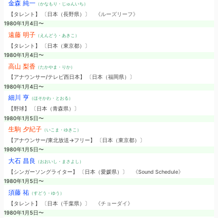
金森 純一
（かなもり・じゅんいち）
【タレント】 〔日本（長野県）〕
《ルーズリーフ》
1980年1月4日〜
遠藤 明子
（えんどう・あきこ）
【タレント】 〔日本（東京都）〕
1980年1月4日〜
高山 梨香
（たかやま・りか）
【アナウンサー/テレビ西日本】 〔日本（福岡県）〕
1980年1月4日〜
細川 亨
（ほそかわ・とおる）
【野球】 〔日本（青森県）〕
1980年1月5日〜
生駒 夕紀子
（いこま・ゆきこ）
【アナウンサー/東北放送→フリー】 〔日本（東京都）〕
1980年1月5日〜
大石 昌良
（おおいし・まさよし）
【シンガーソングライター】 〔日本（愛媛県）〕
《Sound Schedule》
1980年1月5日〜
須藤 祐
（すどう・ゆう）
【タレント】 〔日本（千葉県）〕
《チョーダイ》
1980年1月5日〜