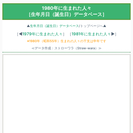
1980年に生まれた人々
［生年月日（誕生日）データベース］
▲
生年月日（誕生日）データベース
/トップページへ▲
［◀
1979年に生まれた人々
］
［
1981年に生まれた人々
▶］
※1980年（昭和55年）生まれの人々の干支は申年です
≪データ作成：ストローワラ（Straw-wara）≫