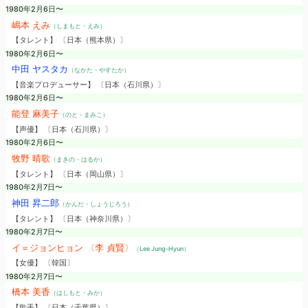
1980年2月6日〜
嶋本 えみ
（しまもと・えみ）
【タレント】 〔日本（熊本県）〕
1980年2月6日〜
中田 ヤスタカ
（なかた・やすたか）
【音楽プロデューサー】 〔日本（石川県）〕
1980年2月6日〜
能登 麻美子
（のと・まみこ）
【声優】 〔日本（石川県）〕
1980年2月6日〜
牧野 晴歌
（まきの・はるか）
【タレント】 〔日本（岡山県）〕
1980年2月7日〜
神田 昇二郎
（かんだ・しょうじろう）
【タレント】 〔日本（神奈川県）〕
1980年2月7日〜
イ＝ジョンヒョン 〈李 貞賢〉
（Lee Jung-Hyun）
【女優】 〔韓国〕
1980年2月7日〜
橋本 美香
（はしもと・みか）
【歌手】 〔日本（千葉県）〕