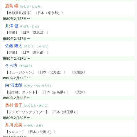
鹿島 瞳
（かしま・ひとみ）
【水泳競技/競泳】 〔日本（東京都）〕
1980年2月27日〜
井澤 健
（いざわ・けん）
【俳優】 〔日本（群馬県）〕
1980年2月27日〜
佐藤 隆太
（さとう・りゅうた）
【俳優】 〔日本（東京都）〕
1980年2月27日〜
そら坊
（そらぼう）
【ミュージシャン】 〔日本（北海道）〕
《太陽族》
1980年2月27日〜
向 清太朗
（むかい・せいたろう）
【漫才師、タレント】 〔日本（広島県）〕
《天津》
1980年2月28日〜
奥村 愛子
（おくむら・あいこ）
【シンガーソングライター】 〔日本（埼玉県）〕
1980年2月29日〜
井川 絵美
（いがわ・えみ）
【タレント】 〔日本（北海道）〕