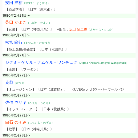
安田 洋祐
（やすだ・ようすけ）
【経済学者】 〔日本（東京都）〕
1980年2月21日〜
柴田 かよこ
（しばた・かよこ）
【女優】 〔日本（神奈川県）〕
※旧名：
坂口 望二香
（さかぐち・もにか）
1980年2月21日〜
松宮 隆行
（まつみや・たかゆき）
【陸上競技/長距離】 〔日本（秋田県）〕
1980年2月21日〜
ジグミ＝ケサル＝ナムゲル＝ワンチュク
（Jigme Khesar Namgyel Wangchuck）
【王族】 〔ブータン〕
1980年2月22日〜
克哉
（かつや）
【ミュージシャン】 〔日本（滋賀県）〕
《UVERworld (ウーバーワールド)》
1980年2月22日〜
佐伯 ウサギ
（さえき・うさぎ）
【イラストレーター】 〔日本（愛媛県）〕
1980年2月22日〜
白石 のぞみ
（しらいし・のぞみ）
【歌手】 〔日本（神奈川県）〕
1980年2月23日〜