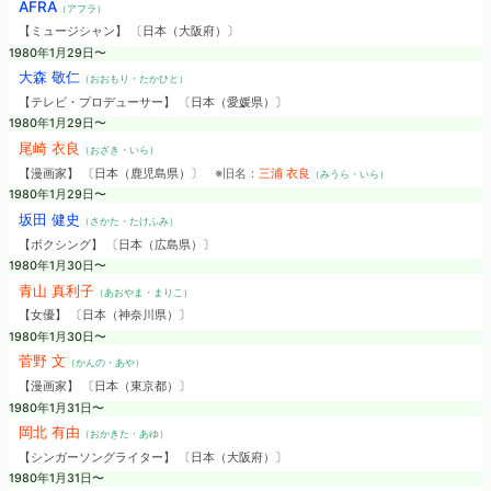
AFRA
（アフラ）
【ミュージシャン】 〔日本（大阪府）〕
1980年1月29日〜
大森 敬仁
（おおもり・たかひと）
【テレビ・プロデューサー】 〔日本（愛媛県）〕
1980年1月29日〜
尾崎 衣良
（おざき・いら）
【漫画家】 〔日本（鹿児島県）〕
※旧名：
三浦 衣良
（みうら・いら）
1980年1月29日〜
坂田 健史
（さかた・たけふみ）
【ボクシング】 〔日本（広島県）〕
1980年1月30日〜
青山 真利子
（あおやま・まりこ）
【女優】 〔日本（神奈川県）〕
1980年1月30日〜
菅野 文
（かんの・あや）
【漫画家】 〔日本（東京都）〕
1980年1月31日〜
岡北 有由
（おかきた・あゆ）
【シンガーソングライター】 〔日本（大阪府）〕
1980年1月31日〜