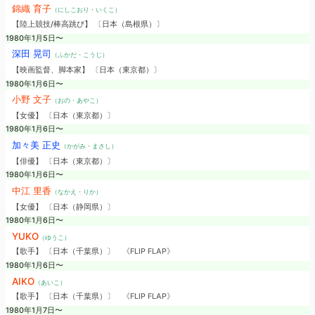
錦織 育子
（にしこおり・いくこ）
【陸上競技/棒高跳び】 〔日本（島根県）〕
1980年1月5日〜
深田 晃司
（ふかだ・こうじ）
【映画監督、脚本家】 〔日本（東京都）〕
1980年1月6日〜
小野 文子
（おの・あやこ）
【女優】 〔日本（東京都）〕
1980年1月6日〜
加々美 正史
（かがみ・まさし）
【俳優】 〔日本（東京都）〕
1980年1月6日〜
中江 里香
（なかえ・りか）
【女優】 〔日本（静岡県）〕
1980年1月6日〜
YUKO
（ゆうこ）
【歌手】 〔日本（千葉県）〕
《FLIP FLAP》
1980年1月6日〜
AIKO
（あいこ）
【歌手】 〔日本（千葉県）〕
《FLIP FLAP》
1980年1月7日〜