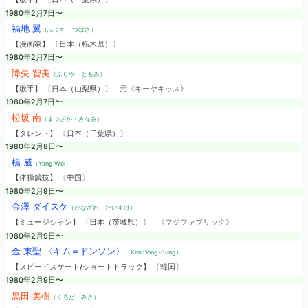
1980年2月7日〜
福地 翼
（ふくち・つばさ）
【漫画家】 〔日本（栃木県）〕
1980年2月7日〜
降矢 智美
（ふりや・ともみ）
【歌手】 〔日本（山梨県）〕
元《キーヤキッス》
1980年2月7日〜
松坂 南
（まつざか・みなみ）
【タレント】 〔日本（千葉県）〕
1980年2月8日〜
楊 威
（Yang Wei）
【体操競技】 〔中国〕
1980年2月9日〜
金澤 ダイスケ
（かなざわ・だいすけ）
【ミュージシャン】 〔日本（茨城県）〕
《フジファブリック》
1980年2月9日〜
金 東聖 〈キム＝ドンソン〉
（Kim Dong-Sung）
【スピードスケート/ショートトラック】 〔韓国〕
1980年2月9日〜
黒田 美樹
（くろだ・みき）