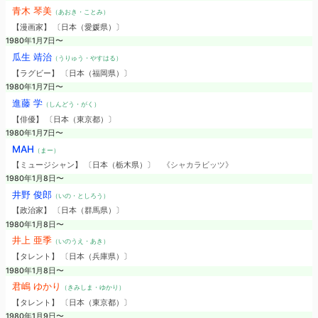
青木 琴美
（あおき・ことみ）
【漫画家】 〔日本（愛媛県）〕
1980年1月7日〜
瓜生 靖治
（うりゅう・やすはる）
【ラグビー】 〔日本（福岡県）〕
1980年1月7日〜
進藤 学
（しんどう・がく）
【俳優】 〔日本（東京都）〕
1980年1月7日〜
MAH
（まー）
【ミュージシャン】 〔日本（栃木県）〕
《シャカラビッツ》
1980年1月8日〜
井野 俊郎
（いの・としろう）
【政治家】 〔日本（群馬県）〕
1980年1月8日〜
井上 亜季
（いのうえ・あき）
【タレント】 〔日本（兵庫県）〕
1980年1月8日〜
君嶋 ゆかり
（きみしま・ゆかり）
【タレント】 〔日本（東京都）〕
1980年1月9日〜