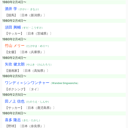
1980年2月4日〜
酒井 学
（さかい・まなぶ）
【競馬】 〔日本（新潟県）〕
1980年2月4日〜
須田 興輔
（すだ・こうすけ）
【サッカー】 〔日本（茨城県）〕
1980年2月4日〜
竹山 メリー
（たけやま・めりー）
【女優】 〔日本（兵庫県）〕
1980年2月4日〜
矢吹 健太朗
（やぶき・けんたろう）
【漫画家】 〔日本（高知県）〕
1980年2月5日〜
ワンディ＝シンワンチャー
（Wandee Singwancha）
【ボクシング】 〔タイ〕
1980年2月5日〜
田ノ上 信也
（たのうえ・しんや）
【サッカー】 〔日本（鹿児島県）〕
1980年2月6日〜
喜多 隆志
（きた・たかし）
【野球】 〔日本（奈良県）〕