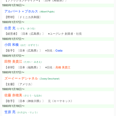
【ファッションデザイナー】 〔日本（鳥取県）〕
1980年1月16日〜
アルバート＝プホルス
（Albert Pujols）
【野球】 〔ドミニカ共和国〕
1980年1月17日〜
出雲 充
（いずも・みつる）
【経営者】 〔日本（広島県）〕
※ユーグレナ 創業者・社長
1980年1月17日〜
小田 和奏
（おだ・かずそう）
【歌手】 〔日本（広島県）〕
※別名：
Coda
1980年1月17日〜
田勢 美貴江
（たせい・みきえ）
【卓球】 〔日本（福島県）〕
※旧名：
高橋 美貴江
1980年1月17日〜
ズーイー＝デシャネル
（Zooey Deschanel）
【女優】 〔アメリカ〕
1980年1月18日〜
佐藤 奈穂美
（さとう・なほみ）
【歌手】 〔日本（神奈川県）〕
元《キーヤキッス》
1980年1月19日〜
笠原 亮
（かさはら・りょう）