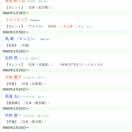
永田 めぐみ
（ながた・めぐみ）
【タレント】 〔日本（石川県）〕
1980年2月19日〜
フリーディア
（Friedia）
【タレント】 〔アメリカ〕
※旧名：
こずえ鈴
（こずえ・りん）
1980年2月19日〜
馬 琳 〈マ＝リン〉
（Ma Lin）
【卓球】 〔中国〕
1980年2月20日〜
石田 明
（いしだ・あきら）
【タレント】 〔日本（大阪府）〕
《NON STYLE (ノンスタイル)》
1980年2月20日〜
今村 夏子
（いまむら・なつこ）
【作家】 〔日本（広島県）〕
1980年2月20日〜
高遠 るい
（たかとお・るい）
【漫画家】 〔日本（東京都）〕
1980年2月20日〜
中村 悠一
（なかむら・ゆういち）
【声優】 〔日本（香川県）〕
1980年2月20日〜