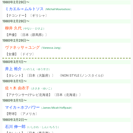
1980年2月29日〜
ミカエル＝ムルトソス
（Michail Mouroutsos）
【テコンドー】 〔ギリシャ〕
1980年2月29日〜
柳井 久代
（やない・ひさよ）
【声優】 〔日本（群馬県）〕
1980年2月29日〜
ヴァネッサ＝ユング
（Vanessa Jung）
【女優】 〔ドイツ〕
1980年3月1日〜
井上 裕介
（いのうえ・ゆうすけ）
【タレント】 〔日本（大阪府）〕
《NON STYLE (ノンスタイル)》
1980年3月1日〜
佐々木 由衣子
（ささき・ゆいこ）
【アナウンサー/テレビ北海道】 〔日本（北海道）〕
1980年3月1日〜
マイカ＝ホフパワー
（James Micah Hoffpauir）
【野球】 〔アメリカ〕
1980年3月2日〜
石川 伸一郎
（いしかわ・しんいちろう）