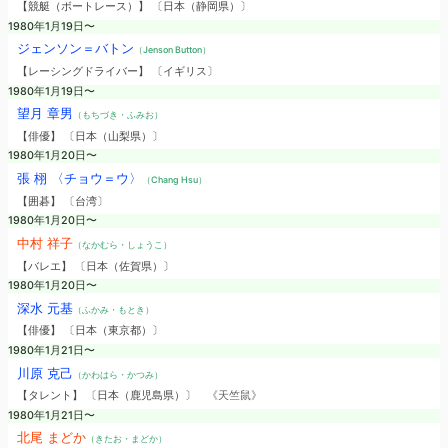
【競艇（ボートレース）】 〔日本（静岡県）〕
1980年1月19日〜
ジェンソン＝バトン
（Jenson Button）
【レーシングドライバー】 〔イギリス〕
1980年1月19日〜
望月 章男
（もちづき・ふみお）
【俳優】 〔日本（山梨県）〕
1980年1月20日〜
張 栩 〈チョウ＝ウ〉
（Chang Hsu）
【囲碁】 〔台湾〕
1980年1月20日〜
中村 祥子
（なかむら・しょうこ）
【バレエ】 〔日本（佐賀県）〕
1980年1月20日〜
深水 元基
（ふかみ・もとき）
【俳優】 〔日本（東京都）〕
1980年1月21日〜
川原 克己
（かわはら・かつみ）
【タレント】 〔日本（鹿児島県）〕
《天竺鼠》
1980年1月21日〜
北尾 まどか
（きたお・まどか）