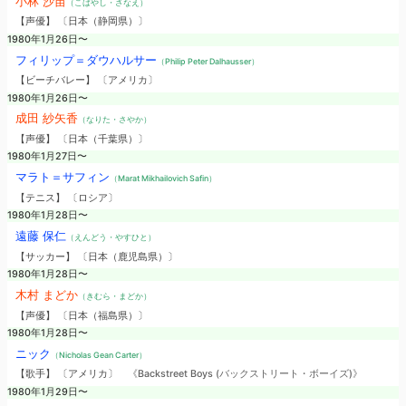
小林 沙苗
（こばやし・さなえ）
【声優】 〔日本（静岡県）〕
1980年1月26日〜
フィリップ＝ダウハルサー
（Philip Peter Dalhausser）
【ビーチバレー】 〔アメリカ〕
1980年1月26日〜
成田 紗矢香
（なりた・さやか）
【声優】 〔日本（千葉県）〕
1980年1月27日〜
マラト＝サフィン
（Marat Mikhailovich Safin）
【テニス】 〔ロシア〕
1980年1月28日〜
遠藤 保仁
（えんどう・やすひと）
【サッカー】 〔日本（鹿児島県）〕
1980年1月28日〜
木村 まどか
（きむら・まどか）
【声優】 〔日本（福島県）〕
1980年1月28日〜
ニック
（Nicholas Gean Carter）
【歌手】 〔アメリカ〕
《Backstreet Boys (バックストリート・ボーイズ)》
1980年1月29日〜