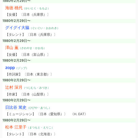
1980年2月29日〜
海徳 桃代
（かいとく・ももよ）
【女優】 〔日本（兵庫県）〕
1980年2月29日〜
グイグイ大脇
（ぐいぐい・おおわき）
【タレント】 〔日本（兵庫県）〕
1980年2月29日〜
澤山 薫
（さわやま・かおる）
【女優】 〔日本（富山県）〕
1980年2月29日〜
zopp
（ゾップ）
【作詞家】 〔日本（東京都）〕
1980年2月29日〜
辻村 深月
（つじむら・みづき）
【作家】 〔日本（山梨県）〕
1980年2月29日〜
日比谷 篤史
（ひびや・あつし）
【ミュージシャン】 〔日本（愛知県）〕
《H. EAT》
1980年2月29日〜
松本 江里子
（まつもと・えりこ）
【タレント】 〔日本（北海道）〕