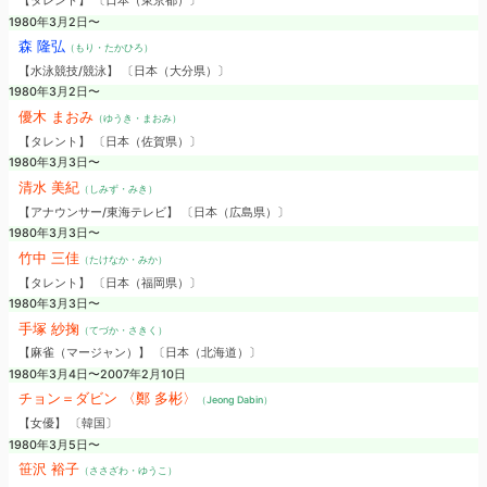
【タレント】 〔日本（東京都）〕
1980年3月2日〜
森 隆弘
（もり・たかひろ）
【水泳競技/競泳】 〔日本（大分県）〕
1980年3月2日〜
優木 まおみ
（ゆうき・まおみ）
【タレント】 〔日本（佐賀県）〕
1980年3月3日〜
清水 美紀
（しみず・みき）
【アナウンサー/東海テレビ】 〔日本（広島県）〕
1980年3月3日〜
竹中 三佳
（たけなか・みか）
【タレント】 〔日本（福岡県）〕
1980年3月3日〜
手塚 紗掬
（てづか・さきく）
【麻雀（マージャン）】 〔日本（北海道）〕
1980年3月4日〜2007年2月10日
チョン＝ダビン 〈鄭 多彬〉
（Jeong Dabin）
【女優】 〔韓国〕
1980年3月5日〜
笹沢 裕子
（ささざわ・ゆうこ）