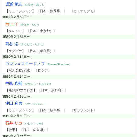
成瀬 篤志
（なるせ・あつし）
【ミュージシャン】 〔日本（静岡県）〕
《カミナリグモ》
1980年2月23日〜
南 ユイ
（みなみ・ゆい）
【タレント】 〔日本（東京都）〕
1980年2月24日〜
菊谷 崇
（きくたに・たかし）
【ラグビー】 〔日本（奈良県）〕
1980年2月24日〜
ロマン＝スロードノフ
（Roman Sloudnov）
【水泳競技/競泳】 〔ロシア〕
1980年2月24日〜
中邑 真輔
（なかむら・しんすけ）
【格闘家/プロレス】 〔日本（京都府）〕
1980年2月25日〜
津田 直彦
（つた・なおひこ）
【ミュージシャン】 〔日本（岐阜県）〕
《サラブレンド》
1980年2月26日〜
石井 リカ
（いしい・りか）
【歌手】 〔日本（広島県）〕
1980年2月26日〜