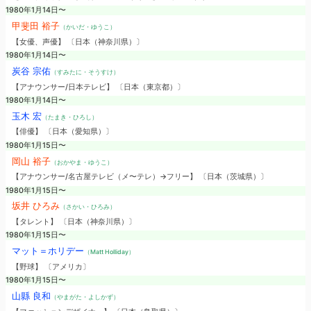
1980年1月14日〜
甲斐田 裕子
（かいだ・ゆうこ）
【女優、声優】 〔日本（神奈川県）〕
1980年1月14日〜
炭谷 宗佑
（すみたに・そうすけ）
【アナウンサー/日本テレビ】 〔日本（東京都）〕
1980年1月14日〜
玉木 宏
（たまき・ひろし）
【俳優】 〔日本（愛知県）〕
1980年1月15日〜
岡山 裕子
（おかやま・ゆうこ）
【アナウンサー/名古屋テレビ（メ〜テレ）→フリー】 〔日本（茨城県）〕
1980年1月15日〜
坂井 ひろみ
（さかい・ひろみ）
【タレント】 〔日本（神奈川県）〕
1980年1月15日〜
マット＝ホリデー
（Matt Holliday）
【野球】 〔アメリカ〕
1980年1月15日〜
山縣 良和
（やまがた・よしかず）