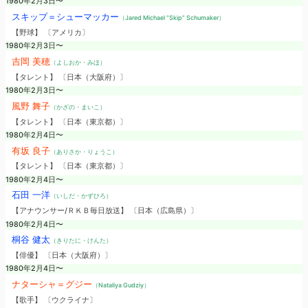
1980年2月3日〜
スキップ＝シューマッカー
（Jared Michael “Skip” Schumaker）
【野球】 〔アメリカ〕
1980年2月3日〜
吉岡 美穂
（よしおか・みほ）
【タレント】 〔日本（大阪府）〕
1980年2月3日〜
風野 舞子
（かざの・まいこ）
【タレント】 〔日本（東京都）〕
1980年2月4日〜
有坂 良子
（ありさか・りょうこ）
【タレント】 〔日本（東京都）〕
1980年2月4日〜
石田 一洋
（いしだ・かずひろ）
【アナウンサー/ＲＫＢ毎日放送】 〔日本（広島県）〕
1980年2月4日〜
桐谷 健太
（きりたに・けんた）
【俳優】 〔日本（大阪府）〕
1980年2月4日〜
ナターシャ＝グジー
（Nataliya Gudziy）
【歌手】 〔ウクライナ〕