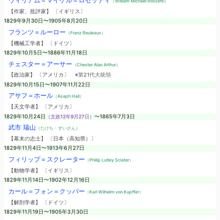
ウィリアム＝マイケル＝ロセッティ
（William Michael Rossetti）
【作家、批評家】 〔イギリス〕
1829年9月30日〜1905年8月20日
フランツ＝ルーロー
（Franz Reuleaux）
【機械工学者】 〔ドイツ〕
1829年10月5日〜1886年11月18日
チェスター＝アーサー
（Chester Alan Arthur）
【政治家】 〔アメリカ〕
※第21代大統領
1829年10月15日〜1907年11月22日
アサフ＝ホール
（Asaph Hall）
【天文学者】 〔アメリカ〕
1829年10月24日
（文政12年9月27日）
〜1865年7月3日
武市 瑞山
（たけち・ずいざん）
【幕末の志士】 〔日本（高知県）〕
1829年11月4日〜1913年6月27日
フィリップ＝スクレーター
（Philip Lutley Sclater）
【動物学者】 〔イギリス〕
1829年11月14日〜1902年12月16日
カール＝フォン＝クッパー
（Karl Wilhelm von Kupffer）
【解剖学者】 〔ドイツ〕
1829年11月19日〜1905年3月30日