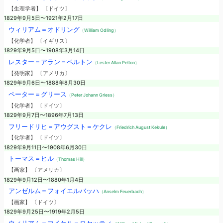
【生理学者】 〔ドイツ〕
1829年9月5日〜1921年2月17日
ウィリアム＝オドリング
（William Odling）
【化学者】 〔イギリス〕
1829年9月5日〜1908年3月14日
レスター＝アラン＝ペルトン
（Lester Allan Pelton）
【発明家】 〔アメリカ〕
1829年9月6日〜1888年8月30日
ペーター＝グリース
（Peter Johann Griess）
【化学者】 〔ドイツ〕
1829年9月7日〜1896年7月13日
フリードリヒ＝アウグスト＝ケクレ
（Friedrich August Kekule）
【化学者】 〔ドイツ〕
1829年9月11日〜1908年6月30日
トーマス＝ヒル
（Thomas Hill）
【画家】 〔アメリカ〕
1829年9月12日〜1880年1月4日
アンゼルム＝フォイエルバッハ
（Anselm Feuerbach）
【画家】 〔ドイツ〕
1829年9月25日〜1919年2月5日