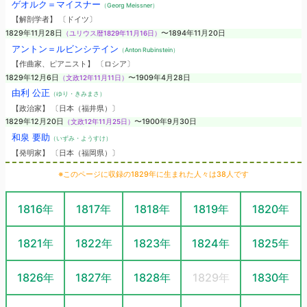
ゲオルク＝マイスナー
（Georg Meissner）
【解剖学者】 〔ドイツ〕
1829年11月28日
（ユリウス暦1829年11月16日）
〜1894年11月20日
アントン＝ルビンシテイン
（Anton Rubinstein）
【作曲家、ピアニスト】 〔ロシア〕
1829年12月6日
（文政12年11月11日）
〜1909年4月28日
由利 公正
（ゆり・きみまさ）
【政治家】 〔日本（福井県）〕
1829年12月20日
（文政12年11月25日）
〜1900年9月30日
和泉 要助
（いずみ・ようすけ）
【発明家】 〔日本（福岡県）〕
※このページに収録の1829年に生まれた人々は38人です
1816年
1817年
1818年
1819年
1820年
1821年
1822年
1823年
1824年
1825年
1826年
1827年
1828年
1829年
1830年