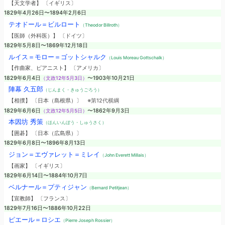
【天文学者】 〔イギリス〕
1829年4月26日〜1894年2月6日
テオドール＝ビルロート
（Theodor Billroth）
【医師（外科医）】 〔ドイツ〕
1829年5月8日〜1869年12月18日
ルイス＝モロー＝ゴットシャルク
（Louis Moreau Gottschalk）
【作曲家、ピアニスト】 〔アメリカ〕
1829年6月4日
（文政12年5月3日）
〜1903年10月21日
陣幕 久五郎
（じんまく・きゅうごろう）
【相撲】 〔日本（島根県）〕
※第12代横綱
1829年6月6日
（文政12年5月5日）
〜1862年9月3日
本因坊 秀策
（ほんいんぼう・しゅうさく）
【囲碁】 〔日本（広島県）〕
1829年6月8日〜1896年8月13日
ジョン＝エヴァレット＝ミレイ
（John Everett Millais）
【画家】 〔イギリス〕
1829年6月14日〜1884年10月7日
ベルナール＝プティジャン
（Bernard Petitjean）
【宣教師】 〔フランス〕
1829年7月16日〜1886年10月22日
ピエール＝ロシエ
（Pierre Joseph Rossier）