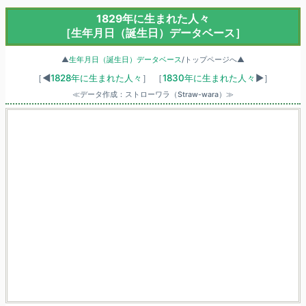
1829年に生まれた人々
［生年月日（誕生日）データベース］
▲
生年月日（誕生日）データベース
/トップページへ▲
［◀
1828年に生まれた人々
］
［
1830年に生まれた人々
▶］
≪データ作成：ストローワラ（Straw-wara）≫