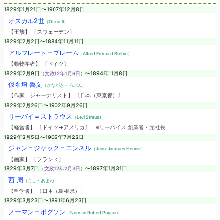
1829年1月21日〜1907年12月8日
オスカル2世
（Oskar II）
【王族】 〔スウェーデン〕
1829年2月2日〜1884年11月11日
アルフレート＝ブレーム
（Alfred Edmund Brehm）
【動物学者】 〔ドイツ〕
1829年2月9日
（文政12年1月6日）
〜1894年11月8日
仮名垣 魯文
（かながき・ろぶん）
【作家、ジャーナリスト】 〔日本（東京都）〕
1829年2月26日〜1902年9月26日
リーバイ＝ストラウス
（Levi Strauss）
【経営者】 〔ドイツ→アメリカ〕
※リーバイス 創業者・元社長
1829年3月5日〜1905年7月23日
ジャン＝ジャック＝エンネル
（Jean-Jacques Henner）
【画家】 〔フランス〕
1829年3月7日
（文政12年2月3日）
〜1897年1月31日
西 周
（にし・あまね）
【哲学者】 〔日本（島根県）〕
1829年3月23日〜1891年6月23日
ノーマン＝ポグソン
（Norman Robert Pogson）