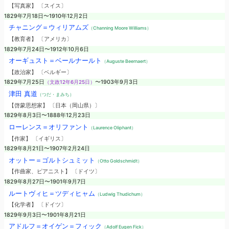
【写真家】 〔スイス〕
1829年7月18日〜1910年12月2日
チャニング＝ウィリアムズ
（Channing Moore Williams）
【教育者】 〔アメリカ〕
1829年7月24日〜1912年10月6日
オーギュスト＝ベールナールト
（Auguste Beernaert）
【政治家】 〔ベルギー〕
1829年7月25日
（文政12年6月25日）
〜1903年9月3日
津田 真道
（つだ・まみち）
【啓蒙思想家】 〔日本（岡山県）〕
1829年8月3日〜1888年12月23日
ローレンス＝オリファント
（Laurence Oliphant）
【作家】 〔イギリス〕
1829年8月21日〜1907年2月24日
オットー＝ゴルトシュミット
（Otto Goldschmidt）
【作曲家、ピアニスト】 〔ドイツ〕
1829年8月27日〜1901年9月7日
ルートヴィヒ＝ツディヒャム
（Ludwig Thudichum）
【化学者】 〔ドイツ〕
1829年9月3日〜1901年8月21日
アドルフ＝オイゲン＝フィック
（Adolf Eugen Fick）