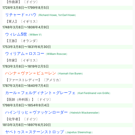
【作曲家】 〔ドイツ〕
1726年3月8日〜1799年8月5日
リチャード＝ハウ
（Richard Howe, 1st Earl Howe）
【軍人】 〔イギリス〕
1748年3月8日〜1806年4月9日
ウィレム5世
（Willem V）
【王族】 〔オランダ〕
1753年3月8日〜1831年6月30日
ウィリアム＝ロスコー
（William Roscoe）
【作家】 〔イギリス〕
1783年3月8日〜1819年2月5日
ハンナ＝ヴァン＝ビューレン
（Hannah Van Buren）
【ファーストレディー】 〔アメリカ〕
1787年3月8日〜1840年7月4日
カール＝フェルディナント＝グレーフェ
（Karl Ferdinand von Gräfe）
【医師（外科医）】 〔ドイツ〕
1798年3月8日〜1854年9月4日
ハインリッヒ＝ヴァッケンローダー
（Heinrich Wackenroder）
【化学者】 〔ドイツ〕
1813年3月8日〜1897年6月20日
ヤペトゥス＝ステーンストロップ
（Japetus Steenstrup）