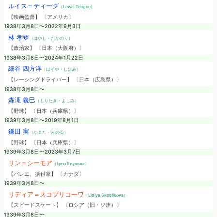
ルイス＝ティーグ
（Lewis Teague）
【映画監督】 〔アメリカ〕
1938年3月8日〜2022年9月3日
林 孝矩
（はやし・たかのり）
【政治家】 〔日本（大阪府）〕
1938年3月8日〜2024年1月22日
細谷 四方洋
（ほそや・しほみ）
【レーシングドライバー】 〔日本（広島県）〕
1938年3月8日〜
森滝 義巳
（もりたき・よしみ）
【野球】 〔日本（兵庫県）〕
1939年3月8日〜2019年8月1日
鎌田 実
（かまた・みのる）
【野球】 〔日本（兵庫県）〕
1939年3月8日〜2023年3月7日
リン＝シーモア
（Lynn Seymour）
【バレエ、振付家】 〔カナダ〕
1939年3月8日〜
リディア＝スコブリコーワ
（Lidiya Skoblikova）
【スピードスケート】 〔ロシア（旧・ソ連）〕
1939年3月8日〜