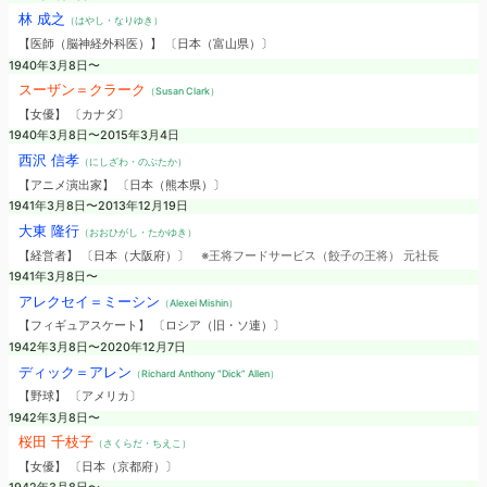
林 成之
（はやし・なりゆき）
【医師（脳神経外科医）】 〔日本（富山県）〕
1940年3月8日〜
スーザン＝クラーク
（Susan Clark）
【女優】 〔カナダ〕
1940年3月8日〜2015年3月4日
西沢 信孝
（にしざわ・のぶたか）
【アニメ演出家】 〔日本（熊本県）〕
1941年3月8日〜2013年12月19日
大東 隆行
（おおひがし・たかゆき）
【経営者】 〔日本（大阪府）〕
※王将フードサービス（餃子の王将） 元社長
1941年3月8日〜
アレクセイ＝ミーシン
（Alexei Mishin）
【フィギュアスケート】 〔ロシア（旧・ソ連）〕
1942年3月8日〜2020年12月7日
ディック＝アレン
（Richard Anthony “Dick” Allen）
【野球】 〔アメリカ〕
1942年3月8日〜
桜田 千枝子
（さくらだ・ちえこ）
【女優】 〔日本（京都府）〕