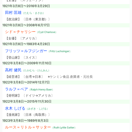
【女優】 〔スウェーデン〕
1921年3月8日〜2016年3月29日
田村 匡雄
（たむら・まさお）
【政治家】 〔日本（東京都）〕
1921年3月8日〜2008年6月17日
シド＝チャリシー
（Cyd Charisse）
【女優】 〔アメリカ〕
1921年3月8日〜1983年4月28日
フリッツ＝ルフジンガー
（Fritz Luchsinger）
【登山家】 〔スイス〕
1922年3月8日〜2009年11月10日
高村 健民
（たかむら・けんみん）
【経営者】 〔台湾→日本〕
※ケンミン食品 創業者・元社長
1922年3月8日〜2014年12月7日
ラルフ＝ベア
（Ralph Henry Baer）
【発明家】 〔ドイツ→アメリカ〕
1922年3月8日〜2015年11月30日
水木 しげる
（みずき・しげる）
【漫画家】 〔日本（鳥取県）〕
1923年3月8日〜1989年8月3日
ルース＝リトル＝サッター
（Ruth Lyttle Satter）