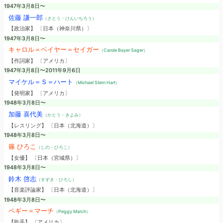
1947年3月8日〜
佐藤 謙一郎
（さとう・けんいちろう）
【政治家】 〔日本（神奈川県）〕
1947年3月8日〜
キャロル＝ベイヤー＝セイガー
（Carole Bayer Sager）
【作詞家】 〔アメリカ〕
1947年3月8日〜2011年9月6日
マイケル＝Ｓ＝ハート
（Michael Stern Hart）
【発明家】 〔アメリカ〕
1948年3月8日〜
加藤 喜代美
（かとう・きよみ）
【レスリング】 〔日本（北海道）〕
1948年3月8日〜
篠 ひろこ
（しの・ひろこ）
【女優】 〔日本（宮城県）〕
1948年3月8日〜
鈴木 啓志
（すずき・ひろし）
【音楽評論家】 〔日本（北海道）〕
1948年3月8日〜
ペギー＝マーチ
（Peggy March）
【歌手】 〔アメリカ〕