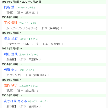
1964年3月8日〜2001年7月24日
円谷 浩
（つぶらや・ひろし）
【俳優】 〔日本（東京都）〕
1964年3月8日〜
平松 愛理
（ひらまつ・えり）
【シンガーソングライター】 〔日本（兵庫県）〕
1964年3月8日〜
保坂 昌宏
（ほさか・まさひろ）
【アナウンサー/日本テレビ】 〔日本（東京都）〕
1964年3月8日〜
村山 達哉
（むらやま・たつや）
【作曲家】 〔日本（東京都）〕
1964年3月8日〜
矢野 欽太
（やの・きんた）
【ボウリング】 〔日本（神奈川県）〕
1964年3月8日〜
吉岡 牧子
（よしおか・まきこ）
【競馬】 〔日本（山口県）〕
1965年3月8日〜
あかほり さとる
（あかほり・さとる）
【脚本家】 〔日本（愛知県）〕