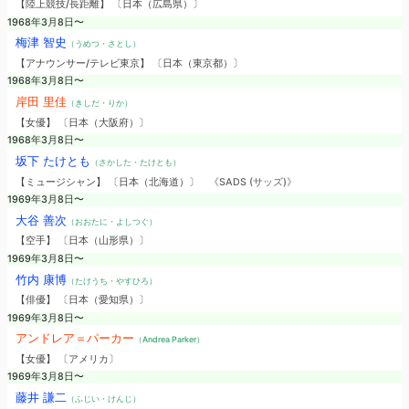
【陸上競技/長距離】 〔日本（広島県）〕
1968年3月8日〜
梅津 智史
（うめつ・さとし）
【アナウンサー/テレビ東京】 〔日本（東京都）〕
1968年3月8日〜
岸田 里佳
（きしだ・りか）
【女優】 〔日本（大阪府）〕
1968年3月8日〜
坂下 たけとも
（さかした・たけとも）
【ミュージシャン】 〔日本（北海道）〕
《SADS (サッズ)》
1969年3月8日〜
大谷 善次
（おおたに・よしつぐ）
【空手】 〔日本（山形県）〕
1969年3月8日〜
竹内 康博
（たけうち・やすひろ）
【俳優】 〔日本（愛知県）〕
1969年3月8日〜
アンドレア＝パーカー
（Andrea Parker）
【女優】 〔アメリカ〕
1969年3月8日〜
藤井 謙二
（ふじい・けんじ）