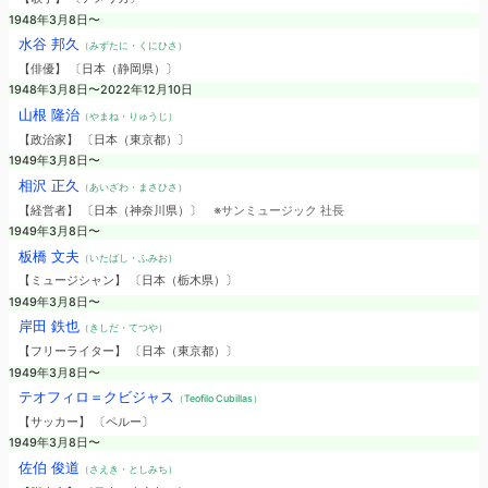
1948年3月8日〜
水谷 邦久
（みずたに・くにひさ）
【俳優】 〔日本（静岡県）〕
1948年3月8日〜2022年12月10日
山根 隆治
（やまね・りゅうじ）
【政治家】 〔日本（東京都）〕
1949年3月8日〜
相沢 正久
（あいざわ・まさひさ）
【経営者】 〔日本（神奈川県）〕
※サンミュージック 社長
1949年3月8日〜
板橋 文夫
（いたばし・ふみお）
【ミュージシャン】 〔日本（栃木県）〕
1949年3月8日〜
岸田 鉄也
（きしだ・てつや）
【フリーライター】 〔日本（東京都）〕
1949年3月8日〜
テオフィロ＝クビジャス
（Teofilo Cubillas）
【サッカー】 〔ペルー〕
1949年3月8日〜
佐伯 俊道
（さえき・としみち）