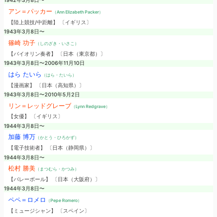
1942年3月8日〜
アン＝パッカー
（Ann Elizabeth Packer）
【陸上競技/中距離】 〔イギリス〕
1943年3月8日〜
篠崎 功子
（しのざき・いさこ）
【バイオリン奏者】 〔日本（東京都）〕
1943年3月8日〜2006年11月10日
はら たいら
（はら・たいら）
【漫画家】 〔日本（高知県）〕
1943年3月8日〜2010年5月2日
リン＝レッドグレーブ
（Lynn Redgrave）
【女優】 〔イギリス〕
1944年3月8日〜
加藤 博万
（かとう・ひろかず）
【電子技術者】 〔日本（静岡県）〕
1944年3月8日〜
松村 勝美
（まつむら・かつみ）
【バレーボール】 〔日本（大阪府）〕
1944年3月8日〜
ペペ＝ロメロ
（Pepe Romero）
【ミュージシャン】 〔スペイン〕