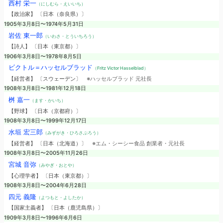
西村 栄一
（にしむら・えいいち）
【政治家】 〔日本（奈良県）〕
1905年3月8日〜1974年5月31日
岩佐 東一郎
（いわさ・とういちろう）
【詩人】 〔日本（東京都）〕
1906年3月8日〜1978年8月5日
ビクトル＝ハッセルブラッド
（Fritz Victor Hasselblad）
【経営者】 〔スウェーデン〕
※ハッセルブラッド 元社長
1908年3月8日〜1981年12月18日
桝 嘉一
（ます・かいち）
【野球】 〔日本（京都府）〕
1908年3月8日〜1999年12月17日
水垣 宏三郎
（みずがき・ひろさぶろう）
【経営者】 〔日本（北海道）〕
※エム・シーシー食品 創業者・元社長
1908年3月8日〜2005年11月26日
宮城 音弥
（みやぎ・おとや）
【心理学者】 〔日本（東京都）〕
1908年3月8日〜2004年6月28日
四元 義隆
（よつもと・よしたか）
【国家主義者】 〔日本（鹿児島県）〕
1909年3月8日〜1996年6月6日