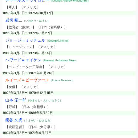
チャールズ＝ウィロビー
（Charles Andrew Willoughby）
【軍人】 〔アメリカ〕
1893年3月8日〜1975年10月17日
岩切 晴二
（いわきり・はるじ）
【教育者（数学）】 〔日本（宮崎県）〕
1899年3月8日〜1972年5月27日
ジョージ＝ミッチェル
（George Mitchell）
【ミュージシャン】 〔アメリカ〕
1900年3月8日〜1973年3月14日
ハワード＝エイケン
（Howard Hathaway Aiken）
【コンピューター工学者】 〔アメリカ〕
1902年3月8日〜1962年10月26日
ルイーズ＝ビーヴァース
（Louise Beavers）
【女優】 〔アメリカ〕
1902年3月8日〜1979年12月15日
山本 栄一郎
（やまもと・えいいちろう）
【野球】 〔日本（島根県）〕
1904年3月8日〜1986年5月22日
熊谷 久虎
（くまがい・ひさとら）
【映画監督】 〔日本（大分県）〕
1904年3月8日〜1971年4月27日