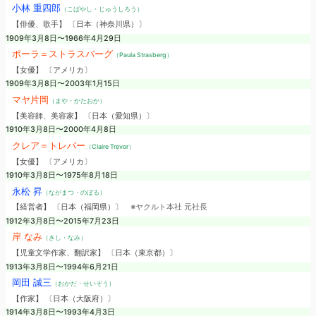
小林 重四郎
（こばやし・じゅうしろう）
【俳優、歌手】 〔日本（神奈川県）〕
1909年3月8日〜1966年4月29日
ポーラ＝ストラスバーグ
（Paula Strasberg）
【女優】 〔アメリカ〕
1909年3月8日〜2003年1月15日
マヤ片岡
（まや・かたおか）
【美容師、美容家】 〔日本（愛知県）〕
1910年3月8日〜2000年4月8日
クレア＝トレバー
（Claire Trevor）
【女優】 〔アメリカ〕
1910年3月8日〜1975年8月18日
永松 昇
（ながまつ・のぼる）
【経営者】 〔日本（福岡県）〕
※ヤクルト本社 元社長
1912年3月8日〜2015年7月23日
岸 なみ
（きし・なみ）
【児童文学作家、翻訳家】 〔日本（東京都）〕
1913年3月8日〜1994年6月21日
岡田 誠三
（おかだ・せいぞう）
【作家】 〔日本（大阪府）〕
1914年3月8日〜1993年4月3日