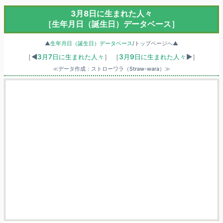
3月8日に生まれた人々
［生年月日（誕生日）データベース］
▲
生年月日（誕生日）データベース
/トップページへ▲
［◀
3月7日に生まれた人々
］
［
3月9日に生まれた人々
▶］
≪データ作成：ストローワラ（Straw-wara）≫