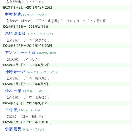
【植物学者】 〔アメリカ〕
1923年3月8日〜2018年12月25日
中村 恒也
（なかむら・つねや）
【技術者、経営者】 〔日本（山形県）〕
※セイコーエプソン 元社長
1924年3月8日〜1998年2月9日
尾崎 清太郎
（おざき・せいたろう）
【政治家】 〔日本（東京都）〕
1924年3月8日〜2013年10月23日
アンソニー＝カロ
（Anthony Caro）
【彫刻家】 〔イギリス〕
1924年3月8日〜1995年6月12日
神崎 治一郎
（かんざき・はるいちろう）
【政治家】 〔日本（島根県）〕
1924年3月8日〜1996年6月7日
柾木 一策
（まさき・いっさく）
【政治家】 〔日本（北海道）〕
1924年3月8日〜2010年3月17日
三村 勲
（みむら・いさお）
【野球】 〔日本（福岡県）〕
1925年3月8日〜2015年10月31日
伊藤 延男
（いとう・のぶお）