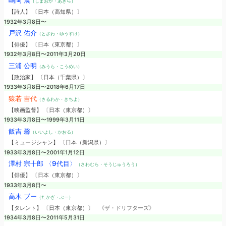
嶋岡 晨
（しまおか・あきら）
【詩人】 〔日本（高知県）〕
1932年3月8日〜
戸沢 佑介
（とざわ・ゆうすけ）
【俳優】 〔日本（東京都）〕
1932年3月8日〜2011年3月20日
三浦 公明
（みうら・こうめい）
【政治家】 〔日本（千葉県）〕
1933年3月8日〜2018年6月17日
猿若 吉代
（さるわか・きちよ）
【映画監督】 〔日本（東京都）〕
1933年3月8日〜1999年3月11日
飯吉 馨
（いいよし・かおる）
【ミュージシャン】 〔日本（新潟県）〕
1933年3月8日〜2001年1月12日
澤村 宗十郎 〈9代目〉
（さわむら・そうじゅうろう）
【俳優】 〔日本（東京都）〕
1933年3月8日〜
高木 ブー
（たかぎ・ぶー）
【タレント】 〔日本（東京都）〕
《ザ・ドリフターズ》
1934年3月8日〜2011年5月31日