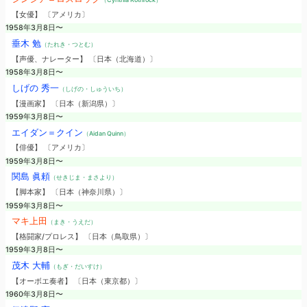
【女優】 〔アメリカ〕
1958年3月8日〜
垂木 勉
（たれき・つとむ）
【声優、ナレーター】 〔日本（北海道）〕
1958年3月8日〜
しげの 秀一
（しげの・しゅういち）
【漫画家】 〔日本（新潟県）〕
1959年3月8日〜
エイダン＝クイン
（Aidan Quinn）
【俳優】 〔アメリカ〕
1959年3月8日〜
関島 眞頼
（せきじま・まさより）
【脚本家】 〔日本（神奈川県）〕
1959年3月8日〜
マキ上田
（まき・うえだ）
【格闘家/プロレス】 〔日本（鳥取県）〕
1959年3月8日〜
茂木 大輔
（もぎ・だいすけ）
【オーボエ奏者】 〔日本（東京都）〕
1960年3月8日〜