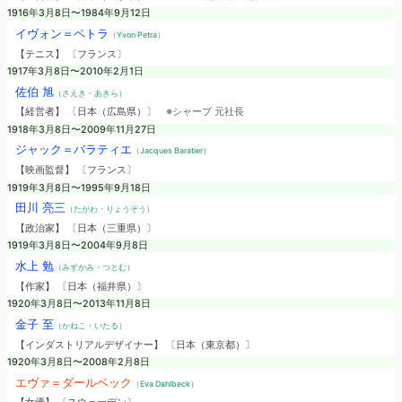
1916年3月8日〜1984年9月12日
イヴォン＝ペトラ
（Yvon Petra）
【テニス】 〔フランス〕
1917年3月8日〜2010年2月1日
佐伯 旭
（さえき・あきら）
【経営者】 〔日本（広島県）〕
※シャープ 元社長
1918年3月8日〜2009年11月27日
ジャック＝バラティエ
（Jacques Baratier）
【映画監督】 〔フランス〕
1919年3月8日〜1995年9月18日
田川 亮三
（たがわ・りょうぞう）
【政治家】 〔日本（三重県）〕
1919年3月8日〜2004年9月8日
水上 勉
（みずかみ・つとむ）
【作家】 〔日本（福井県）〕
1920年3月8日〜2013年11月8日
金子 至
（かねこ・いたる）
【インダストリアルデザイナー】 〔日本（東京都）〕
1920年3月8日〜2008年2月8日
エヴァ＝ダールベック
（Eva Dahlbeck）