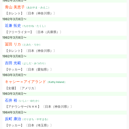
1962年3月8日〜
青山 美恵子
（あおやま・みえこ）
【タレント】 〔日本（神奈川県）〕
1962年3月8日〜
近兼 拓史
（ちかかね・たくし）
【フリーライター】 〔日本（兵庫県）〕
1962年3月8日〜
冨田 リカ
（とみた・りか）
【タレント】 〔日本（神奈川県）〕
1962年3月8日〜
吉田 光範
（よしだ・みつのり）
【サッカー】 〔日本（愛知県）〕
1963年3月8日〜
キャシー＝アイアランド
（Kathy Ireland）
【女優】 〔アメリカ〕
1963年3月8日〜
石井 裕
（いしい・ゆたか）
【アナウンサー/ＮＨＫ】 〔日本（神奈川県）〕
1964年3月8日〜
反町 康治
（そりまち・やすはる）
【サッカー】 〔日本（埼玉県）〕