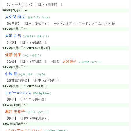
【ジャーナリスト】 〔日本（埼玉県）〕
1956年3月8日〜
大久保 恒夫
（おおくぼ・つねお）
【経営者】 〔日本（愛知県）〕
※セブン＆アイ・フードシステムズ 元社長
1956年3月8日〜
大沢 在昌
（おおさわ・ありまさ）
【作家】 〔日本（愛知県）〕
1956年3月8日〜2026年3月21日
佳那 晃子
（かな・あきこ）
【女優】 〔日本（宮城県）〕
※旧名：
大関 優子
（おおぜき・ゆうこ）
1956年3月8日〜
中静 透
（なかしずか・とおる）
【森林生態学者】 〔日本（新潟県）〕
1956年3月8日〜2025年4月8日
ルビー＝ペレス
（Rubby Pérez）
【歌手】 〔ドミニカ共和国〕
1957年3月8日〜
堀江 美都子
（ほりえ・みつこ）
【歌手】 〔日本（神奈川県）〕
1957年3月8日〜
シンシア＝ロスロック
（Cynthia Rothrock）