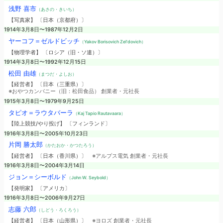
浅野 喜市
（あさの・きいち）
【写真家】 〔日本（京都府）〕
1914年3月8日〜1987年12月2日
ヤーコフ＝ゼルドビッチ
（Yakov Borisovich Zel'dovich）
【物理学者】 〔ロシア（旧・ソ連）〕
1914年3月8日〜1992年12月15日
松田 由雄
（まつだ・よしお）
【経営者】 〔日本（三重県）〕
※おやつカンパニー（旧：松田食品） 創業者・元社長
1915年3月8日〜1979年9月25日
タピオ＝ラウタバーラ
（Kaj Tapio Rautavaara）
【陸上競技/やり投げ】 〔フィンランド〕
1916年3月8日〜2005年10月23日
片岡 勝太郎
（かたおか・かつたろう）
【経営者】 〔日本（香川県）〕
※アルプス電気 創業者・元社長
1916年3月8日〜2004年3月14日
ジョン＝シーボルド
（John W. Seybold）
【発明家】 〔アメリカ〕
1916年3月8日〜2006年9月27日
志藤 六郎
（しどう・ろくろう）
【経営者】 〔日本（山形県）〕
※ヨロズ 創業者・元社長