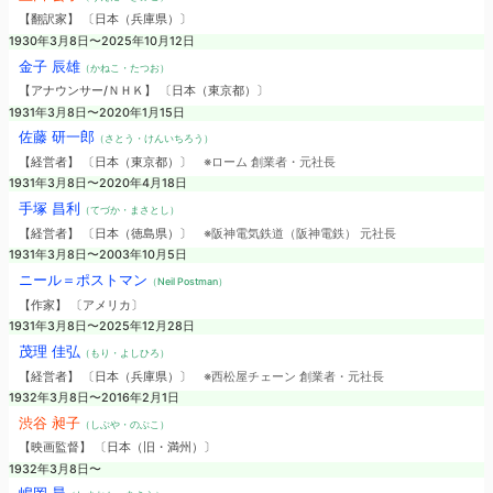
【翻訳家】 〔日本（兵庫県）〕
1930年3月8日〜2025年10月12日
金子 辰雄
（かねこ・たつお）
【アナウンサー/ＮＨＫ】 〔日本（東京都）〕
1931年3月8日〜2020年1月15日
佐藤 研一郎
（さとう・けんいちろう）
【経営者】 〔日本（東京都）〕
※ローム 創業者・元社長
1931年3月8日〜2020年4月18日
手塚 昌利
（てづか・まさとし）
【経営者】 〔日本（徳島県）〕
※阪神電気鉄道（阪神電鉄） 元社長
1931年3月8日〜2003年10月5日
ニール＝ポストマン
（Neil Postman）
【作家】 〔アメリカ〕
1931年3月8日〜2025年12月28日
茂理 佳弘
（もり・よしひろ）
【経営者】 〔日本（兵庫県）〕
※西松屋チェーン 創業者・元社長
1932年3月8日〜2016年2月1日
渋谷 昶子
（しぶや・のぶこ）
【映画監督】 〔日本（旧・満州）〕
1932年3月8日〜