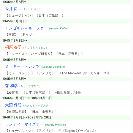
1945年3月8日〜
今井 尚
（いまい・ひさし）
【ミュージシャン】 〔日本（広島県）〕
1945年3月8日〜
アンゼルム＝キーファー
（Anselm Kiefer）
【画家】 〔ドイツ〕
1945年3月8日〜
桐原 春子
（きりはら・はるこ）
【エッセイスト、ハーブ研究家】 〔日本（長野県）〕
1945年3月8日〜
ミッキー＝ドレンツ
（Michael Dolenz, Jr.）
【ミュージシャン】 〔アメリカ〕
《The Monkees (ザ・モンキーズ)》
1945年3月8日〜
森 和彦
（もり・かずひこ）
【経営者】 〔日本（栃木県）〕
※飯田産業 元社長
1946年3月8日〜2018年10月16日
大沼 保昭
（おおぬま・やすあき）
【国際法学者】 〔日本（山形県）〕
1946年3月8日〜2023年7月26日
ランディ＝マイズナー
（Randy Meisner）
【ミュージシャン】 〔アメリカ〕
元《Eagles (イーグルス)》