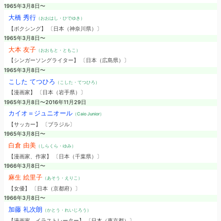
1965年3月8日〜
大橋 秀行
（おおはし・ひでゆき）
【ボクシング】 〔日本（神奈川県）〕
1965年3月8日〜
大本 友子
（おおもと・ともこ）
【シンガーソングライター】 〔日本（広島県）〕
1965年3月8日〜
こした てつひろ
（こした・てつひろ）
【漫画家】 〔日本（岩手県）〕
1965年3月8日〜2016年11月29日
カイオ＝ジュニオール
（Caio Junior）
【サッカー】 〔ブラジル〕
1965年3月8日〜
白倉 由美
（しらくら・ゆみ）
【漫画家、作家】 〔日本（千葉県）〕
1966年3月8日〜
麻生 絵里子
（あそう・えりこ）
【女優】 〔日本（京都府）〕
1966年3月8日〜
加藤 礼次朗
（かとう・れいじろう）
【漫画家、イラストレーター】 〔日本（東京都）〕