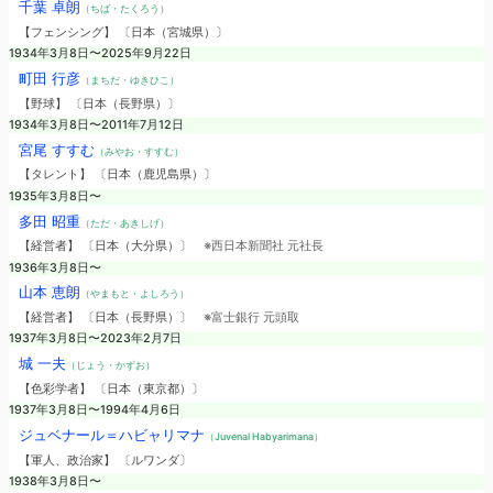
千葉 卓朗
（ちば・たくろう）
【フェンシング】 〔日本（宮城県）〕
1934年3月8日〜2025年9月22日
町田 行彦
（まちだ・ゆきひこ）
【野球】 〔日本（長野県）〕
1934年3月8日〜2011年7月12日
宮尾 すすむ
（みやお・すすむ）
【タレント】 〔日本（鹿児島県）〕
1935年3月8日〜
多田 昭重
（ただ・あきしげ）
【経営者】 〔日本（大分県）〕
※西日本新聞社 元社長
1936年3月8日〜
山本 恵朗
（やまもと・よしろう）
【経営者】 〔日本（長野県）〕
※富士銀行 元頭取
1937年3月8日〜2023年2月7日
城 一夫
（じょう・かずお）
【色彩学者】 〔日本（東京都）〕
1937年3月8日〜1994年4月6日
ジュベナール＝ハビャリマナ
（Juvenal Habyarimana）
【軍人、政治家】 〔ルワンダ〕
1938年3月8日〜