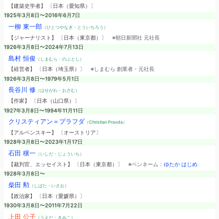
【建築史学者】 〔日本（愛知県）〕
1925年3月8日〜2016年6月7日
一柳 東一郎
（ひとつやなぎ・とういちろう）
【ジャーナリスト】 〔日本（東京都）〕
※朝日新聞社 元社長
1926年3月8日〜2024年7月13日
島村 恒俊
（しまむら・のぶとし）
【経営者】 〔日本（埼玉県）〕
※しまむら 創業者・元社長
1926年3月8日〜1979年5月1日
長谷川 修
（はせがわ・おさむ）
【作家】 〔日本（山口県）〕
1927年3月8日〜1994年11月11日
クリスティアン＝プラフダ
（Christian Pravda）
【アルペンスキー】 〔オーストリア〕
1928年3月8日〜2023年1月17日
石田 穣一
（いしだ・じょういち）
【裁判官、エッセイスト】 〔日本（東京都）〕
※ペンネーム：
ゆたか はじめ
1928年3月8日〜
柴田 勲
（しばた・いさお）
【政治家】 〔日本（愛媛県）〕
1930年3月8日〜2011年7月22日
上田 公子
（うえだ・きみこ）