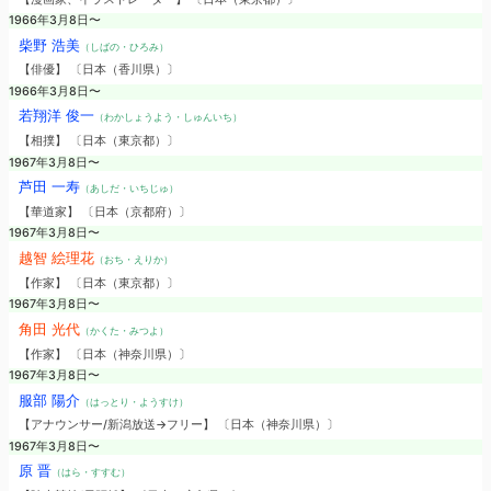
1966年3月8日〜
柴野 浩美
（しばの・ひろみ）
【俳優】 〔日本（香川県）〕
1966年3月8日〜
若翔洋 俊一
（わかしょうよう・しゅんいち）
【相撲】 〔日本（東京都）〕
1967年3月8日〜
芦田 一寿
（あしだ・いちじゅ）
【華道家】 〔日本（京都府）〕
1967年3月8日〜
越智 絵理花
（おち・えりか）
【作家】 〔日本（東京都）〕
1967年3月8日〜
角田 光代
（かくた・みつよ）
【作家】 〔日本（神奈川県）〕
1967年3月8日〜
服部 陽介
（はっとり・ようすけ）
【アナウンサー/新潟放送→フリー】 〔日本（神奈川県）〕
1967年3月8日〜
原 晋
（はら・すすむ）