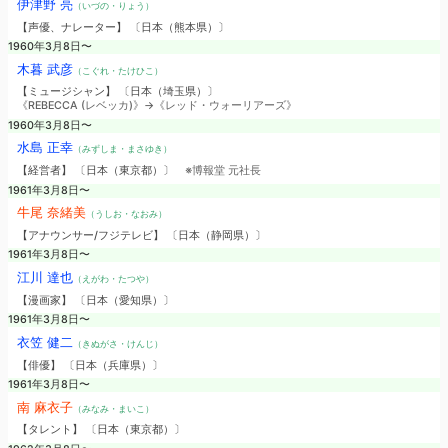
伊津野 亮
（いづの・りょう）
【声優、ナレーター】 〔日本（熊本県）〕
1960年3月8日〜
木暮 武彦
（こぐれ・たけひこ）
【ミュージシャン】 〔日本（埼玉県）〕
《REBECCA (レベッカ)》→《レッド・ウォーリアーズ》
1960年3月8日〜
水島 正幸
（みずしま・まさゆき）
【経営者】 〔日本（東京都）〕
※博報堂 元社長
1961年3月8日〜
牛尾 奈緒美
（うしお・なおみ）
【アナウンサー/フジテレビ】 〔日本（静岡県）〕
1961年3月8日〜
江川 達也
（えがわ・たつや）
【漫画家】 〔日本（愛知県）〕
1961年3月8日〜
衣笠 健二
（きぬがさ・けんじ）
【俳優】 〔日本（兵庫県）〕
1961年3月8日〜
南 麻衣子
（みなみ・まいこ）
【タレント】 〔日本（東京都）〕