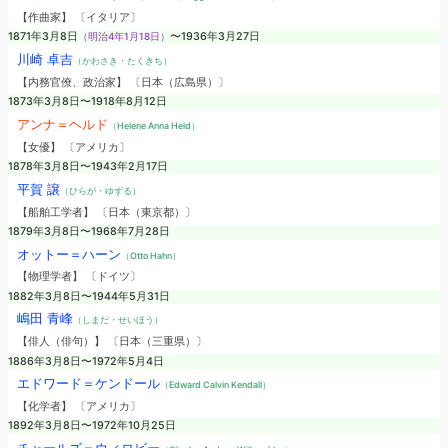
【作曲家】 〔イタリア〕
1871年3月8日
（明治4年1月18日）
〜1936年3月27日
川崎 卓吉
（かわさき・たくきち）
【内務官僚、政治家】 〔日本（広島県）〕
1873年3月8日〜1918年8月12日
アンナ＝ヘルド
（Helene Anna Held）
【女優】 〔アメリカ〕
1878年3月8日〜1943年2月17日
平賀 譲
（ひらが・ゆずる）
【船舶工学者】 〔日本（東京都）〕
1879年3月8日〜1968年7月28日
オットー＝ハーン
（Otto Hahn）
【物理学者】 〔ドイツ〕
1882年3月8日〜1944年5月31日
嶋田 青峰
（しまだ・せいほう）
【俳人（俳句）】 〔日本（三重県）〕
1886年3月8日〜1972年5月4日
エドワード＝ケンドール
（Edward Calvin Kendall）
【化学者】 〔アメリカ〕
1892年3月8日〜1972年10月25日