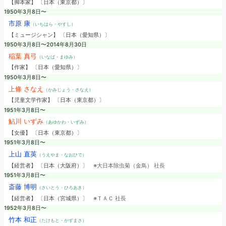
【脚本家】 〔日本（東京都）〕
1950年3月8日〜
市原 康
（いちはら・やすし）
【ミュージシャン】 〔日本（愛知県）〕
1950年3月8日〜2014年8月30日
稲葉 真弓
（いなば・まゆみ）
【作家】 〔日本（愛知県）〕
1950年3月8日〜
上條 さなえ
（かみじょう・さなえ）
【児童文学作家】 〔日本（東京都）〕
1951年3月8日〜
鮎川 いずみ
（あゆかわ・いずみ）
【女優】 〔日本（東京都）〕
1951年3月8日〜
上山 直英
（うえやま・なおひで）
【経営者】 〔日本（大阪府）〕
※大日本除虫菊（金鳥） 社長
1951年3月8日〜
斎藤 博明
（さいとう・ひろあき）
【経営者】 〔日本（宮城県）〕
※ＴＡＣ 社長
1952年3月8日〜
竹本 和正
（たけもと・かずまさ）