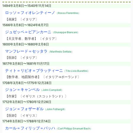
1494年3月8日〜1540年11月14日
ロッソ＝フィオレンティーノ
（Rosso Fiorentino）
【画家】 〔イタリア〕
1566年3月8日〜1624年6月7日
ジュゼッペ＝ビアンカーニ
（Giuseppe Biancani）
【天文学者、数学者】 〔イタリア〕
1600年3月8日〜1680年2月6日
マンフレード＝セッタラ
（Manfredo Settala）
【医師】 〔イタリア〕
1617年3月8日〜1681年11月17日
ティト＝リビオ＝ブラッティーニ
（Tito Livio Burattini）
【数学者、地図製作者】 〔イタリア→ポーランド〕
1708年3月8日〜1775年12月28日
ジョン＝キャンベル
（John Campbell）
【作家】 〔イギリス（スコットランド）〕
1712年3月8日〜1780年12月26日
ジョン＝フォザーギル
（John Fothergill）
【医師】 〔イギリス〕
1714年3月8日〜1788年12月14日
カール＝フィリップ＝バッハ
（Carl Philipp Emanuel Bach）