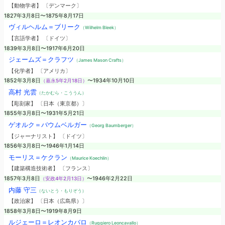
【動物学者】 〔デンマーク〕
1827年3月8日〜1875年8月17日
ヴィルヘルム＝ブリーク
（Wilhelm Bleek）
【言語学者】 〔ドイツ〕
1839年3月8日〜1917年6月20日
ジェームズ＝クラフツ
（James Mason Crafts）
【化学者】 〔アメリカ〕
1852年3月8日
（嘉永5年2月18日）
〜1934年10月10日
高村 光雲
（たかむら・こううん）
【彫刻家】 〔日本（東京都）〕
1855年3月8日〜1931年5月21日
ゲオルク＝バウムベルガー
（Georg Baumberger）
【ジャーナリスト】 〔ドイツ〕
1856年3月8日〜1946年1月14日
モーリス＝ケクラン
（Maurice Koechlin）
【建築構造技術者】 〔フランス〕
1857年3月8日
（安政4年2月13日）
〜1946年2月22日
内藤 守三
（ないとう・もりぞう）
【政治家】 〔日本（広島県）〕
1858年3月8日〜1919年8月9日
ルジェーロ＝レオンカバロ
（Ruggiero Leoncavallo）