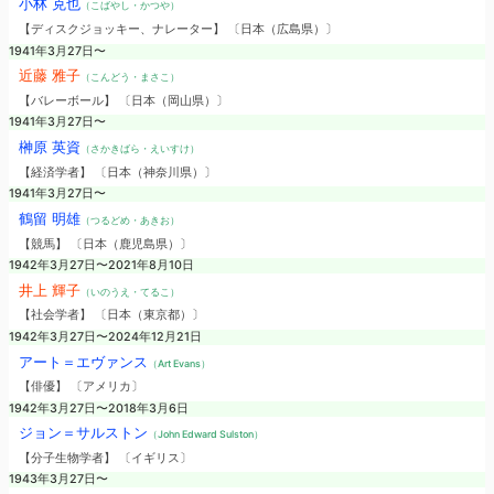
小林 克也
（こばやし・かつや）
【ディスクジョッキー、ナレーター】 〔日本（広島県）〕
1941年3月27日〜
近藤 雅子
（こんどう・まさこ）
【バレーボール】 〔日本（岡山県）〕
1941年3月27日〜
榊原 英資
（さかきばら・えいすけ）
【経済学者】 〔日本（神奈川県）〕
1941年3月27日〜
鶴留 明雄
（つるどめ・あきお）
【競馬】 〔日本（鹿児島県）〕
1942年3月27日〜2021年8月10日
井上 輝子
（いのうえ・てるこ）
【社会学者】 〔日本（東京都）〕
1942年3月27日〜2024年12月21日
アート＝エヴァンス
（Art Evans）
【俳優】 〔アメリカ〕
1942年3月27日〜2018年3月6日
ジョン＝サルストン
（John Edward Sulston）
【分子生物学者】 〔イギリス〕
1943年3月27日〜