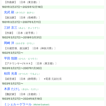
【作曲家】 〔日本（東京都）〕
1931年3月27日〜2025年12月19日
光武 顕
（みつたけ・あきら）
【政治家】 〔日本（長崎県）〕
1931年3月27日〜2007年5月11日
三好 京三
（みよし・きょうぞう）
【作家】 〔日本（岩手県）〕
1932年3月27日〜2018年3月31日
岡崎 洋
（おかざき・ひろし）
【大蔵官僚、政治家】 〔日本（神奈川県）〕
1932年3月27日〜
平田 悦朗
（ひらた・えつろう）
【アナウンサー/ＮＨＫ】 〔日本（東京都）〕
1933年3月27日〜2007年1月30日
桂田 光喜
（かつらだ・てるよし）
【経営者】 〔日本（静岡県）〕
※電通 元副社長
1933年3月27日〜
木原 たけし
（きはら・たけし）
【翻訳家】 〔日本（京都府）〕
1933年3月27日〜2024年8月19日
ミシェル＝ゲラール
（Michel Guérard）