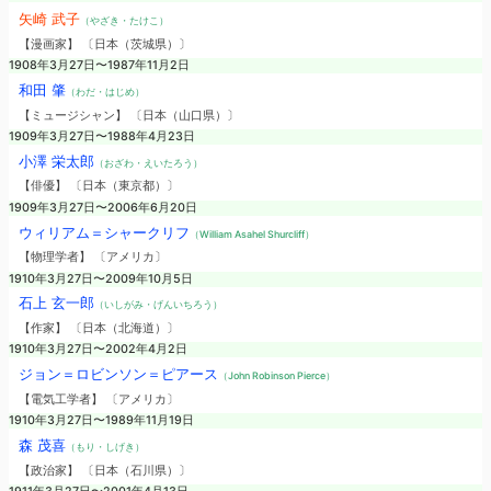
矢崎 武子
（やざき・たけこ）
【漫画家】 〔日本（茨城県）〕
1908年3月27日〜1987年11月2日
和田 肇
（わだ・はじめ）
【ミュージシャン】 〔日本（山口県）〕
1909年3月27日〜1988年4月23日
小澤 栄太郎
（おざわ・えいたろう）
【俳優】 〔日本（東京都）〕
1909年3月27日〜2006年6月20日
ウィリアム＝シャークリフ
（William Asahel Shurcliff）
【物理学者】 〔アメリカ〕
1910年3月27日〜2009年10月5日
石上 玄一郎
（いしがみ・げんいちろう）
【作家】 〔日本（北海道）〕
1910年3月27日〜2002年4月2日
ジョン＝ロビンソン＝ピアース
（John Robinson Pierce）
【電気工学者】 〔アメリカ〕
1910年3月27日〜1989年11月19日
森 茂喜
（もり・しげき）
【政治家】 〔日本（石川県）〕