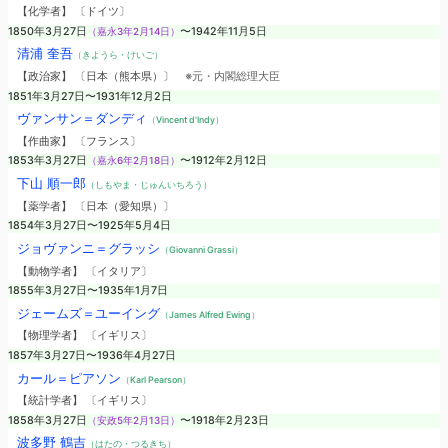
【化学者】 〔ドイツ〕
1850年3月27日
（嘉永3年2月14日）
〜1942年11月5日
清浦 奎吾
（きようら・けいご）
【政治家】 〔日本（熊本県）〕
※元・内閣総理大臣
1851年3月27日〜1931年12月2日
ヴァンサン＝ダンディ
（Vincent d'Indy）
【作曲家】 〔フランス〕
1853年3月27日
（嘉永6年2月18日）
〜1912年2月12日
下山 順一郎
（しもやま・じゅんいちろう）
【薬学者】 〔日本（愛知県）〕
1854年3月27日〜1925年5月4日
ジョヴァンニ＝グラッシ
（Giovanni Grassi）
【動物学者】 〔イタリア〕
1855年3月27日〜1935年1月7日
ジェームズ＝ユーイング
（James Alfred Ewing）
【物理学者】 〔イギリス〕
1857年3月27日〜1936年4月27日
カール＝ピアソン
（Karl Pearson）
【統計学者】 〔イギリス〕
1858年3月27日
（安政5年2月13日）
〜1918年2月23日
波多野 鶴吉
（はたの・つるきち）