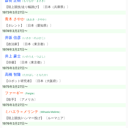
森長 正樹
（もりなが・まさき）
【陸上競技/走り幅跳び】 〔日本（兵庫県）〕
1973年3月27日〜
青木 さやか
（あおき・さやか）
【タレント】 〔日本（愛知県）〕
1974年3月27日〜
井坂 信彦
（いさか・のぶひこ）
【政治家】 〔日本（東京都）〕
1974年3月27日〜
井上 豪士
（いのうえ・つよし）
【俳優】 〔日本（東京都）〕
1975年3月27日〜
高橋 智隆
（たかはし・ともたか）
【ロボット研究者】 〔日本（大阪府）〕
1975年3月27日〜
ファーギー
（Fergie）
【歌手】 〔アメリカ〕
1975年3月27日〜
ミハエラ＝メリンテ
（Mihaela Melinte）
【陸上競技/ハンマー投げ】 〔ルーマニア〕
1976年3月27日〜