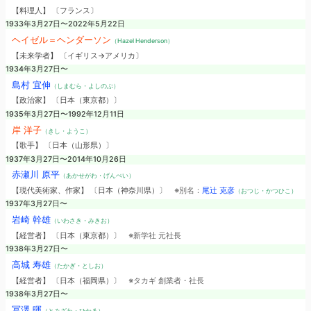
【料理人】 〔フランス〕
1933年3月27日〜2022年5月22日
ヘイゼル＝ヘンダーソン
（Hazel Henderson）
【未来学者】 〔イギリス→アメリカ〕
1934年3月27日〜
島村 宜伸
（しまむら・よしのぶ）
【政治家】 〔日本（東京都）〕
1935年3月27日〜1992年12月11日
岸 洋子
（きし・ようこ）
【歌手】 〔日本（山形県）〕
1937年3月27日〜2014年10月26日
赤瀬川 原平
（あかせがわ・げんぺい）
【現代美術家、作家】 〔日本（神奈川県）〕
※別名：
尾辻 克彦
（おつじ・かつひこ）
1937年3月27日〜
岩崎 幹雄
（いわさき・みきお）
【経営者】 〔日本（東京都）〕
※新学社 元社長
1938年3月27日〜
高城 寿雄
（たかぎ・としお）
【経営者】 〔日本（福岡県）〕
※タカギ 創業者・社長
1938年3月27日〜
冨澤 暉
（とみざわ・ひかる）