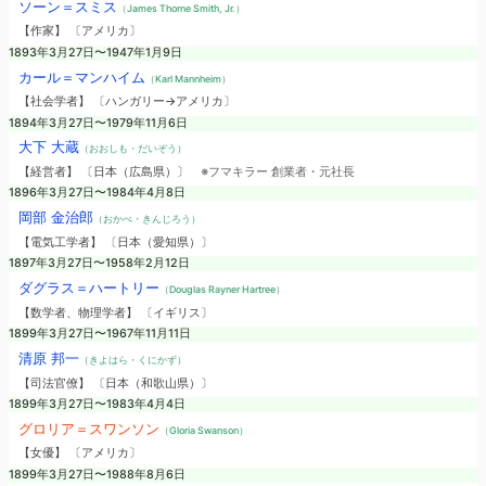
ソーン＝スミス
（James Thorne Smith, Jr.）
【作家】 〔アメリカ〕
1893年3月27日〜1947年1月9日
カール＝マンハイム
（Karl Mannheim）
【社会学者】 〔ハンガリー→アメリカ〕
1894年3月27日〜1979年11月6日
大下 大蔵
（おおしも・だいぞう）
【経営者】 〔日本（広島県）〕
※フマキラー 創業者・元社長
1896年3月27日〜1984年4月8日
岡部 金治郎
（おかべ・きんじろう）
【電気工学者】 〔日本（愛知県）〕
1897年3月27日〜1958年2月12日
ダグラス＝ハートリー
（Douglas Rayner Hartree）
【数学者、物理学者】 〔イギリス〕
1899年3月27日〜1967年11月11日
清原 邦一
（きよはら・くにかず）
【司法官僚】 〔日本（和歌山県）〕
1899年3月27日〜1983年4月4日
グロリア＝スワンソン
（Gloria Swanson）
【女優】 〔アメリカ〕
1899年3月27日〜1988年8月6日