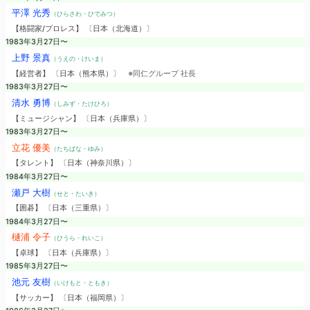
平澤 光秀
（ひらさわ・ひでみつ）
【格闘家/プロレス】 〔日本（北海道）〕
1983年3月27日〜
上野 景真
（うえの・けいま）
【経営者】 〔日本（熊本県）〕
※同仁グループ 社長
1983年3月27日〜
清水 勇博
（しみず・たけひろ）
【ミュージシャン】 〔日本（兵庫県）〕
1983年3月27日〜
立花 優美
（たちばな・ゆみ）
【タレント】 〔日本（神奈川県）〕
1984年3月27日〜
瀬戸 大樹
（せと・たいき）
【囲碁】 〔日本（三重県）〕
1984年3月27日〜
樋浦 令子
（ひうら・れいこ）
【卓球】 〔日本（兵庫県）〕
1985年3月27日〜
池元 友樹
（いけもと・ともき）
【サッカー】 〔日本（福岡県）〕