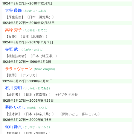
1924年3月27日〜2010年12月7日
大谷 藤郎
（おおたに・ふじお）
【厚生官僚】 〔日本（滋賀県）〕
1924年3月27日〜2010年12月28日
高峰 秀子
（たかみね・ひでこ）
【女優】 〔日本（北海道）〕
1924年3月27日〜2017年？月？日
寺垣 武
（てらがき・たけし）
【機械技術者】 〔日本（埼玉県）〕
1924年3月27日〜1990年4月3日
サラ＝ヴォーン
（Sarah Vaughan）
【歌手】 〔アメリカ〕
1925年3月27日〜1998年8月10日
石川 秀明
（いしかわ・ひであき）
【経営者】 〔日本（東京都）〕
※ゼブラ 元社長
1925年3月27日〜2003年9月25日
夢路 いとし
（ゆめじ・いとし）
【漫才師】 〔日本（神奈川県）〕
《夢路いとし・喜味こいし》
1926年3月27日〜2000年6月6日
梶山 静六
（かじやま・せいろく）
【政治家】 〔日本（茨城県）〕