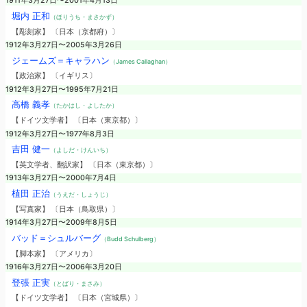
1911年3月27日〜2001年4月13日
堀内 正和
（ほりうち・まさかず）
【彫刻家】 〔日本（京都府）〕
1912年3月27日〜2005年3月26日
ジェームズ＝キャラハン
（James Callaghan）
【政治家】 〔イギリス〕
1912年3月27日〜1995年7月21日
高橋 義孝
（たかはし・よしたか）
【ドイツ文学者】 〔日本（東京都）〕
1912年3月27日〜1977年8月3日
吉田 健一
（よしだ・けんいち）
【英文学者、翻訳家】 〔日本（東京都）〕
1913年3月27日〜2000年7月4日
植田 正治
（うえだ・しょうじ）
【写真家】 〔日本（鳥取県）〕
1914年3月27日〜2009年8月5日
バッド＝シュルバーグ
（Budd Schulberg）
【脚本家】 〔アメリカ〕
1916年3月27日〜2006年3月20日
登張 正実
（とばり・まさみ）
【ドイツ文学者】 〔日本（宮城県）〕