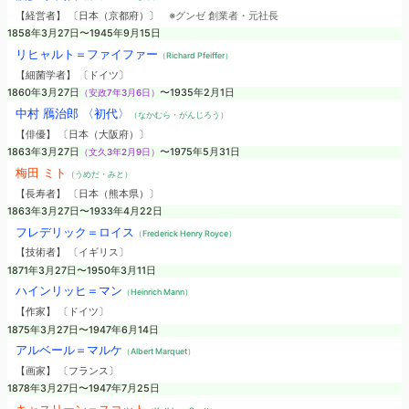
【経営者】 〔日本（京都府）〕
※グンゼ 創業者・元社長
1858年3月27日〜1945年9月15日
リヒャルト＝ファイファー
（Richard Pfeiffer）
【細菌学者】 〔ドイツ〕
1860年3月27日
（安政7年3月6日）
〜1935年2月1日
中村 鴈治郎 〈初代〉
（なかむら・がんじろう）
【俳優】 〔日本（大阪府）〕
1863年3月27日
（文久3年2月9日）
〜1975年5月31日
梅田 ミト
（うめだ・みと）
【長寿者】 〔日本（熊本県）〕
1863年3月27日〜1933年4月22日
フレデリック＝ロイス
（Frederick Henry Royce）
【技術者】 〔イギリス〕
1871年3月27日〜1950年3月11日
ハインリッヒ＝マン
（Heinrich Mann）
【作家】 〔ドイツ〕
1875年3月27日〜1947年6月14日
アルベール＝マルケ
（Albert Marquet）
【画家】 〔フランス〕
1878年3月27日〜1947年7月25日