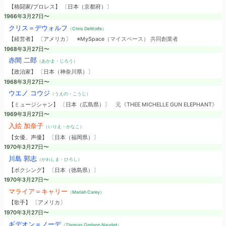
【格闘家/プロレス】 〔日本（京都府）〕
1966年3月27日〜
クリス＝デウォルフ
（Chris DeWolfe）
【経営者】 〔アメリカ〕
※MySpace（マイスペース） 共同創業者
1968年3月27日〜
赤間 二郎
（あかま・じろう）
【政治家】 〔日本（神奈川県）〕
1968年3月27日〜
ウエノ コウジ
（うえの・こうじ）
【ミュージシャン】 〔日本（広島県）〕
元《THEE MICHELLE GUN ELEPHANT》
1969年3月27日〜
入絵 加奈子
（いりえ・かなこ）
【女優、声優】 〔日本（福岡県）〕
1970年3月27日〜
川島 郭志
（かわしま・ひろし）
【ボクシング】 〔日本（徳島県）〕
1970年3月27日〜
マライア＝キャリー
（Mariah Carey）
【歌手】 〔アメリカ〕
1970年3月27日〜
ギデオン＝ノーデ
（Thomas Gedeon Naudet）