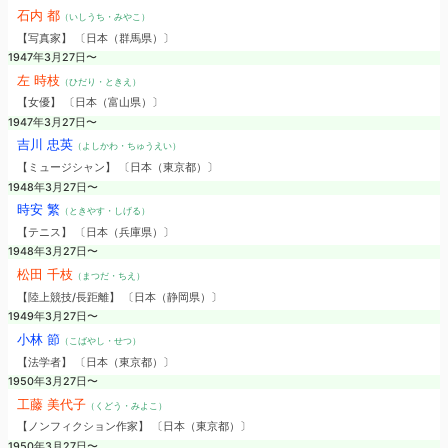
石内 都
（いしうち・みやこ）
【写真家】 〔日本（群馬県）〕
1947年3月27日〜
左 時枝
（ひだり・ときえ）
【女優】 〔日本（富山県）〕
1947年3月27日〜
吉川 忠英
（よしかわ・ちゅうえい）
【ミュージシャン】 〔日本（東京都）〕
1948年3月27日〜
時安 繁
（ときやす・しげる）
【テニス】 〔日本（兵庫県）〕
1948年3月27日〜
松田 千枝
（まつだ・ちえ）
【陸上競技/長距離】 〔日本（静岡県）〕
1949年3月27日〜
小林 節
（こばやし・せつ）
【法学者】 〔日本（東京都）〕
1950年3月27日〜
工藤 美代子
（くどう・みよこ）
【ノンフィクション作家】 〔日本（東京都）〕
1950年3月27日〜