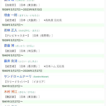
【自衛官】 〔日本（東京都）〕
1938年3月27日〜2023年9月13日
増倉 一郎
（ますくら・いちろう）
【経営者】 〔日本（大阪府）〕
※高島屋 元社長
1938年3月27日〜
若林 正人
（わかばやし・まさと）
【テレビキャスター】 〔日本（長野県）〕
1939年3月27日〜
齋藤 博
（さいとう・ひろし）
【政治家】 〔日本（埼玉県）〕
1940年3月27日〜
藤井 良清
（ふじい・よしきよ）
【経営者】 〔日本（香川県）〕
※日本ハム 元社長
1940年3月27日〜2026年2月27日
サンドロ＝ムナーリ
（Sandro Munari）
【ラリードライバー】 〔イタリア〕
1941年3月27日〜
木村 博江
（きむら・ひろえ）
【翻訳家】 〔日本（東京都）〕
1941年3月27日〜