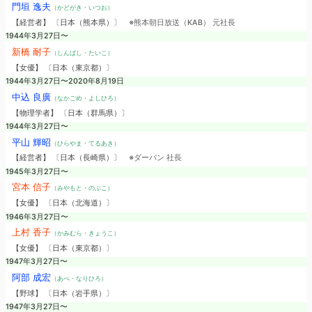
門垣 逸夫
（かどがき・いつお）
【経営者】 〔日本（熊本県）〕
※熊本朝日放送（KAB） 元社長
1944年3月27日〜
新橋 耐子
（しんばし・たいこ）
【女優】 〔日本（東京都）〕
1944年3月27日〜2020年8月19日
中込 良廣
（なかごめ・よしひろ）
【物理学者】 〔日本（群馬県）〕
1944年3月27日〜
平山 輝昭
（ひらやま・てるあき）
【経営者】 〔日本（長崎県）〕
※ダーバン 社長
1945年3月27日〜
宮本 信子
（みやもと・のぶこ）
【女優】 〔日本（北海道）〕
1946年3月27日〜
上村 香子
（かみむら・きょうこ）
【女優】 〔日本（東京都）〕
1947年3月27日〜
阿部 成宏
（あべ・なりひろ）
【野球】 〔日本（岩手県）〕
1947年3月27日〜