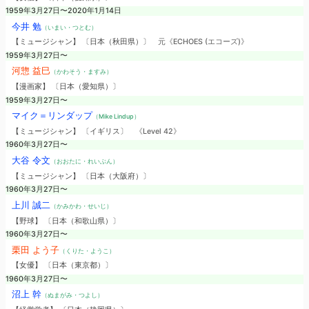
1959年3月27日〜2020年1月14日
今井 勉
（いまい・つとむ）
【ミュージシャン】 〔日本（秋田県）〕
元《ECHOES (エコーズ)》
1959年3月27日〜
河惣 益巳
（かわそう・ますみ）
【漫画家】 〔日本（愛知県）〕
1959年3月27日〜
マイク＝リンダップ
（Mike Lindup）
【ミュージシャン】 〔イギリス〕
《Level 42》
1960年3月27日〜
大谷 令文
（おおたに・れいぶん）
【ミュージシャン】 〔日本（大阪府）〕
1960年3月27日〜
上川 誠二
（かみかわ・せいじ）
【野球】 〔日本（和歌山県）〕
1960年3月27日〜
栗田 よう子
（くりた・ようこ）
【女優】 〔日本（東京都）〕
1960年3月27日〜
沼上 幹
（ぬまがみ・つよし）