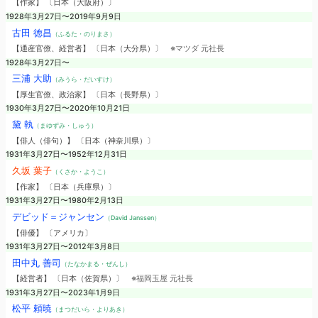
【作家】 〔日本（大阪府）〕
1928年3月27日〜2019年9月9日
古田 徳昌
（ふるた・のりまさ）
【通産官僚、経営者】 〔日本（大分県）〕
※マツダ 元社長
1928年3月27日〜
三浦 大助
（みうら・だいすけ）
【厚生官僚、政治家】 〔日本（長野県）〕
1930年3月27日〜2020年10月21日
黛 執
（まゆずみ・しゅう）
【俳人（俳句）】 〔日本（神奈川県）〕
1931年3月27日〜1952年12月31日
久坂 葉子
（くさか・ようこ）
【作家】 〔日本（兵庫県）〕
1931年3月27日〜1980年2月13日
デビッド＝ジャンセン
（David Janssen）
【俳優】 〔アメリカ〕
1931年3月27日〜2012年3月8日
田中丸 善司
（たなかまる・ぜんし）
【経営者】 〔日本（佐賀県）〕
※福岡玉屋 元社長
1931年3月27日〜2023年1月9日
松平 頼暁
（まつだいら・よりあき）