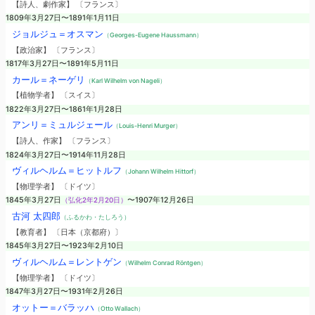
【詩人、劇作家】 〔フランス〕
1809年3月27日〜1891年1月11日
ジョルジュ＝オスマン
（Georges-Eugene Haussmann）
【政治家】 〔フランス〕
1817年3月27日〜1891年5月11日
カール＝ネーゲリ
（Karl Wilhelm von Nageli）
【植物学者】 〔スイス〕
1822年3月27日〜1861年1月28日
アンリ＝ミュルジェール
（Louis-Henri Murger）
【詩人、作家】 〔フランス〕
1824年3月27日〜1914年11月28日
ヴィルヘルム＝ヒットルフ
（Johann Wilhelm Hittorf）
【物理学者】 〔ドイツ〕
1845年3月27日
（弘化2年2月20日）
〜1907年12月26日
古河 太四郎
（ふるかわ・たしろう）
【教育者】 〔日本（京都府）〕
1845年3月27日〜1923年2月10日
ヴィルヘルム＝レントゲン
（Wilhelm Conrad Röntgen）
【物理学者】 〔ドイツ〕
1847年3月27日〜1931年2月26日
オットー＝バラッハ
（Otto Wallach）