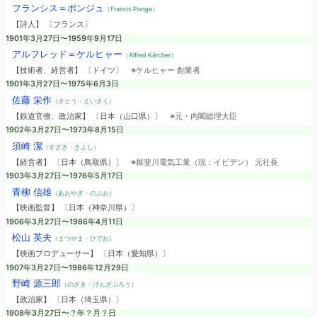
フランシス＝ポンジュ
（Francis Ponge）
【詩人】 〔フランス〕
1901年3月27日〜1959年9月17日
アルフレッド＝ケルヒャー
（Alfred Kärcher）
【技術者、経営者】 〔ドイツ〕
※ケルヒャー 創業者
1901年3月27日〜1975年6月3日
佐藤 栄作
（さとう・えいさく）
【鉄道官僚、政治家】 〔日本（山口県）〕
※元・内閣総理大臣
1902年3月27日〜1973年8月15日
須崎 潔
（すざき・きよし）
【経営者】 〔日本（鳥取県）〕
※揖斐川電気工業（現：イビデン） 元社長
1903年3月27日〜1976年5月17日
青柳 信雄
（あおやぎ・のぶお）
【映画監督】 〔日本（神奈川県）〕
1906年3月27日〜1986年4月11日
松山 英夫
（まつやま・ひでお）
【映画プロデューサー】 〔日本（愛知県）〕
1907年3月27日〜1986年12月29日
野崎 源三郎
（のざき・げんざぶろう）
【政治家】 〔日本（埼玉県）〕
1908年3月27日〜？年？月？日