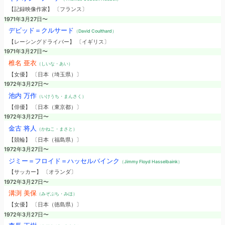
【記録映像作家】 〔フランス〕
1971年3月27日〜
デビッド＝クルサード
（David Coulthard）
【レーシングドライバー】 〔イギリス〕
1971年3月27日〜
椎名 亜衣
（しいな・あい）
【女優】 〔日本（埼玉県）〕
1972年3月27日〜
池内 万作
（いけうち・まんさく）
【俳優】 〔日本（東京都）〕
1972年3月27日〜
金古 将人
（かねこ・まさと）
【競輪】 〔日本（福島県）〕
1972年3月27日〜
ジミー＝フロイド＝ハッセルバインク
（Jimmy Floyd Hasselbaink）
【サッカー】 〔オランダ〕
1972年3月27日〜
溝渕 美保
（みぞぶち・みほ）
【女優】 〔日本（徳島県）〕
1972年3月27日〜