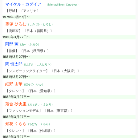
マイケル＝カダイアー
（Michael Brent Cuddyer）
【野球】 〔アメリカ〕
1979年3月27日〜
篠塚 ひろむ
（しのづか・ひろむ）
【漫画家】 〔日本（福岡県）〕
1980年3月27日〜
阿部 薫
（あべ・かおる）
【俳優】 〔日本（秋田県）〕
1981年3月27日〜
間 慎太郎
（はざま・しんたろう）
【シンガーソングライター】 〔日本（大阪府）〕
1981年3月27日〜
細野 由華
（ほその・ゆか）
【タレント】 〔日本（愛知県）〕
1982年3月27日〜
落合 砂央里
（おちあい・さおり）
【ファッションモデル】 〔日本（東京都）〕
1982年3月27日〜
知花 くらら
（ちばな・くらら）
【タレント】 〔日本（沖縄県）〕
1982年3月27日〜