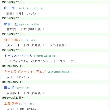
1955年3月27日〜
山口 良一
（やまぐち・りょういち）
【俳優】 〔日本（広島県）〕
1956年3月27日〜
網倉 一也
（あみくら・かずや）
【作曲家】 〔日本（神奈川県）〕
1956年3月27日〜
森下 由美
（もりした・ゆみ）
【タレント】 〔日本（長野県）〕
《だるま食堂》
1956年3月27日〜
トーマス＝ワスベリ
（Thomas Wassberg）
【ノルディックスキー/クロスカントリー】 〔スウェーデン〕
1957年3月27日〜
キャロライン＝ウィリアムズ
（Leah Caroline Williams）
【女優】 〔アメリカ〕
1957年3月27日〜
町田 健
（まちだ・けん）
【言語学者】 〔日本（福岡県）〕
1958年3月27日〜
工藤 啓子
（くどう・けいこ）
【女優】 〔日本（愛知県）〕