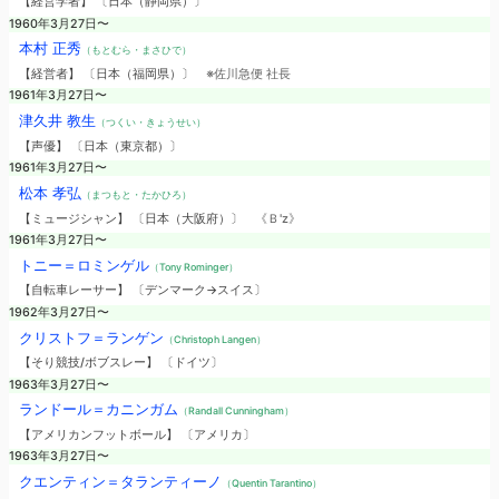
【経営学者】 〔日本（静岡県）〕
1960年3月27日〜
本村 正秀
（もとむら・まさひで）
【経営者】 〔日本（福岡県）〕
※佐川急便 社長
1961年3月27日〜
津久井 教生
（つくい・きょうせい）
【声優】 〔日本（東京都）〕
1961年3月27日〜
松本 孝弘
（まつもと・たかひろ）
【ミュージシャン】 〔日本（大阪府）〕
《Ｂ'z》
1961年3月27日〜
トニー＝ロミンゲル
（Tony Rominger）
【自転車レーサー】 〔デンマーク→スイス〕
1962年3月27日〜
クリストフ＝ランゲン
（Christoph Langen）
【そり競技/ボブスレー】 〔ドイツ〕
1963年3月27日〜
ランドール＝カニンガム
（Randall Cunningham）
【アメリカンフットボール】 〔アメリカ〕
1963年3月27日〜
クエンティン＝タランティーノ
（Quentin Tarantino）