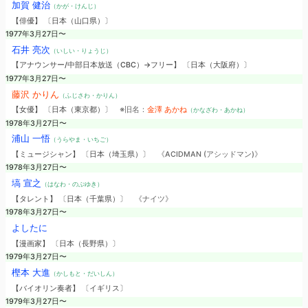
加賀 健治
（かが・けんじ）
【俳優】 〔日本（山口県）〕
1977年3月27日〜
石井 亮次
（いしい・りょうじ）
【アナウンサー/中部日本放送（CBC）→フリー】 〔日本（大阪府）〕
1977年3月27日〜
藤沢 かりん
（ふじさわ・かりん）
【女優】 〔日本（東京都）〕
※旧名：
金澤 あかね
（かなざわ・あかね）
1978年3月27日〜
浦山 一悟
（うらやま・いちご）
【ミュージシャン】 〔日本（埼玉県）〕
《ACIDMAN (アシッドマン)》
1978年3月27日〜
塙 宣之
（はなわ・のぶゆき）
【タレント】 〔日本（千葉県）〕
《ナイツ》
1978年3月27日〜
よしたに
【漫画家】 〔日本（長野県）〕
1979年3月27日〜
樫本 大進
（かしもと・だいしん）
【バイオリン奏者】 〔イギリス〕
1979年3月27日〜