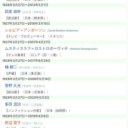
1926年3月27日〜2013年5月1日
田尻 靖幹
（たじり・やすもと）
【政治家】 〔日本（熊本県）〕
1927年3月27日〜2016年3月15日
シルビア＝アンダーソン
（Sylvia Beatrice Anderson）
【テレビ・プロデューサー】 〔イギリス〕
1927年3月27日〜2007年4月27日
ムスティスラフ＝ロストロポーヴィチ
（Mstislav Rostropovich）
【チェロ奏者】 〔ロシア（旧・ソ連）〕
1928年3月27日〜2017年9月29日
槐 柳二
（さいかち・りゅうじ）
【声優】 〔日本（東京都）〕
1928年3月27日〜2006年5月14日
菅野 久光
（すがの・ひさみつ）
【政治家】 〔日本（北海道）〕
1928年3月27日〜2020年5月3日
多田 茂治
（ただ・しげはる）
【ノンフィクション作家】 〔日本（福岡県）〕
1928年3月27日〜2019年6月6日
田辺 聖子
（たなべ・せいこ）