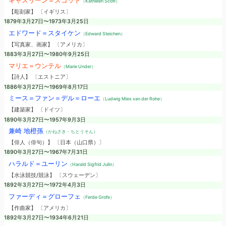
キャスリーン＝スコット
（Kathleen Scott）
【彫刻家】 〔イギリス〕
1879年3月27日〜1973年3月25日
エドワード＝スタイケン
（Edward Steichen）
【写真家、画家】 〔アメリカ〕
1883年3月27日〜1980年9月25日
マリエ＝ウンテル
（Marie Under）
【詩人】 〔エストニア〕
1886年3月27日〜1969年8月17日
ミース＝ファン＝デル＝ローエ
（Ludwig Mies van der Rohe）
【建築家】 〔ドイツ〕
1890年3月27日〜1957年9月3日
兼崎 地橙孫
（かねざき・ちとうそん）
【俳人（俳句）】 〔日本（山口県）〕
1890年3月27日〜1967年7月31日
ハラルド＝ユーリン
（Harald Sigfrid Julin）
【水泳競技/競泳】 〔スウェーデン〕
1892年3月27日〜1972年4月3日
ファーディ＝グローフェ
（Ferde Grofe）
【作曲家】 〔アメリカ〕
1892年3月27日〜1934年6月21日