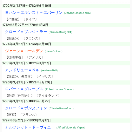
1702年3月27日〜1762年6月19日
ヨハン＝エルンスト＝エバーリン
（Johann Ernst Eberlin）
【作曲家】 〔ドイツ〕
1712年3月27日〜1779年1月3日
クロード＝ブルジュラー
（Claude Bourgelat）
【獣医師】 〔フランス〕
1724年3月27日〜1766年3月10日
ジェーン＝コールデン
（Jane Colden）
【植物学者】 〔アメリカ〕
1753年3月27日〜1832年1月27日
アンドリュー＝ベル
（Andrew Bell）
【宣教師、教育者】 〔イギリス〕
1796年3月27日〜1853年3月20日
ロバート＝グレーブス
（Robert James Graves）
【医師（外科医）】 〔アイルランド〕
1796年3月27日〜1860年6月27日
クロード＝ボンヌフォン
（Claude Bonnefond）
【画家】 〔フランス〕
1797年3月27日〜1863年9月17日
アルフレッド＝ド＝ヴィニー
（Alfred Victor de Vigny）