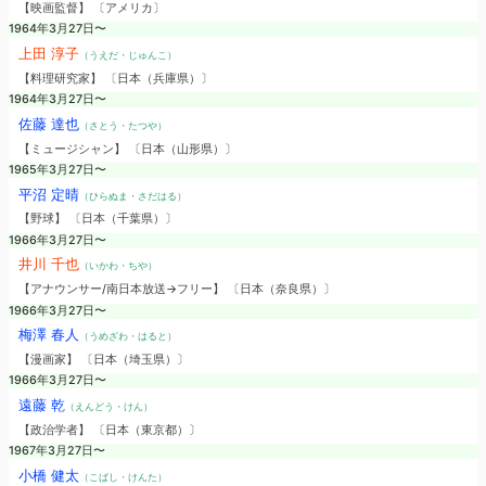
【映画監督】 〔アメリカ〕
1964年3月27日〜
上田 淳子
（うえだ・じゅんこ）
【料理研究家】 〔日本（兵庫県）〕
1964年3月27日〜
佐藤 達也
（さとう・たつや）
【ミュージシャン】 〔日本（山形県）〕
1965年3月27日〜
平沼 定晴
（ひらぬま・さだはる）
【野球】 〔日本（千葉県）〕
1966年3月27日〜
井川 千也
（いかわ・ちや）
【アナウンサー/南日本放送→フリー】 〔日本（奈良県）〕
1966年3月27日〜
梅澤 春人
（うめざわ・はると）
【漫画家】 〔日本（埼玉県）〕
1966年3月27日〜
遠藤 乾
（えんどう・けん）
【政治学者】 〔日本（東京都）〕
1967年3月27日〜
小橋 健太
（こばし・けんた）