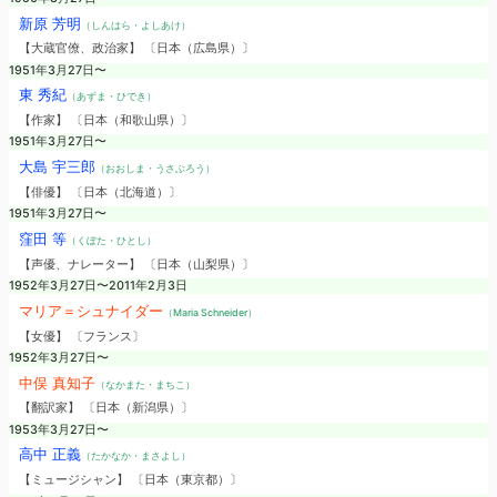
新原 芳明
（しんはら・よしあけ）
【大蔵官僚、政治家】 〔日本（広島県）〕
1951年3月27日〜
東 秀紀
（あずま・ひでき）
【作家】 〔日本（和歌山県）〕
1951年3月27日〜
大島 宇三郎
（おおしま・うさぶろう）
【俳優】 〔日本（北海道）〕
1951年3月27日〜
窪田 等
（くぼた・ひとし）
【声優、ナレーター】 〔日本（山梨県）〕
1952年3月27日〜2011年2月3日
マリア＝シュナイダー
（Maria Schneider）
【女優】 〔フランス〕
1952年3月27日〜
中俣 真知子
（なかまた・まちこ）
【翻訳家】 〔日本（新潟県）〕
1953年3月27日〜
高中 正義
（たかなか・まさよし）
【ミュージシャン】 〔日本（東京都）〕