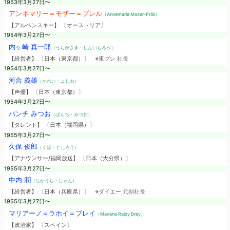
1953年3月27日〜
アンネマリー＝モザー＝プレル
（Annemarie Moser-Pröll）
【アルペンスキー】 〔オーストリア〕
1954年3月27日〜
内ヶ崎 真一郎
（うちがさき・しんいちろう）
【経営者】 〔日本（東京都）〕
※東プレ 社長
1954年3月27日〜
河合 義雄
（かわい・よしお）
【声優】 〔日本（東京都）〕
1954年3月27日〜
パンチ みつお
（ぱんち・みつお）
【タレント】 〔日本（福岡県）〕
1955年3月27日〜
久保 俊郎
（くぼ・としろう）
【アナウンサー/福岡放送】 〔日本（大分県）〕
1955年3月27日〜
中内 潤
（なかうち・じゅん）
【経営者】 〔日本（兵庫県）〕
※ダイエー 元副社長
1955年3月27日〜
マリアーノ＝ラホイ＝ブレイ
（Mariano Rajoy Brey）
【政治家】 〔スペイン〕