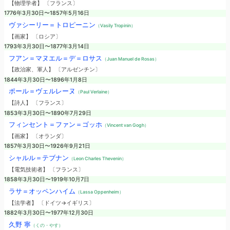
【物理学者】 〔フランス〕
1776年3月30日〜1857年5月16日
ヴァシーリー＝トロピーニン
（Vasily Tropinin）
【画家】 〔ロシア〕
1793年3月30日〜1877年3月14日
フアン＝マヌエル＝デ＝ロサス
（Juan Manuel de Rosas）
【政治家、軍人】 〔アルゼンチン〕
1844年3月30日〜1896年1月8日
ポール＝ヴェルレーヌ
（Paul Verlaine）
【詩人】 〔フランス〕
1853年3月30日〜1890年7月29日
フィンセント＝ファン＝ゴッホ
（Vincent van Gogh）
【画家】 〔オランダ〕
1857年3月30日〜1926年9月21日
シャルル＝テブナン
（Leon Charles Thevenin）
【電気技術者】 〔フランス〕
1858年3月30日〜1919年10月7日
ラサ＝オッペンハイム
（Lassa Oppenheim）
【法学者】 〔ドイツ→イギリス〕
1882年3月30日〜1977年12月30日
久野 寧
（くの・やす）