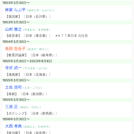
1953年3月30日〜
林家 らぶ平
（はやしや・らぶへい）
【落語家】 〔日本（石川県）〕
1953年3月30日〜
山村 雅之
（やまむら・まさゆき）
【経営者】 〔日本（東京都）〕
※ＮＴＴ東日本 元社長
1954年3月30日〜
長田 百合子
（おさだ・ゆりこ）
【教育評論家】 〔日本（岐阜県）〕
1955年3月30日〜2023年9月8日
寺沢 武一
（てらさわ・ぶいち）
【漫画家】 〔日本（北海道）〕
1955年3月30日〜
土佐 浩司
（とさ・こうじ）
【将棋】 〔日本（新潟県）〕
1955年3月30日〜
三原 正
（みはら・ただし）
【ボクシング】 〔日本（群馬県）〕
1956年3月30日〜
大西 孝典
（おおにし・たかのり）
【政治家】 〔日本（奈良県）〕