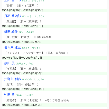
上田 吉二郎
（うえだ・きちじろう）
【俳優】 〔日本（兵庫県）〕
1904年3月30日〜1978年3月30日
丹羽 喬四郎
（にわ・きょうしろう）
【政治家】 〔日本（東京都）〕
1905年3月30日〜1998年12月8日
織田 幹雄
（おだ・みきお）
【陸上競技/三段跳び】 〔日本（広島県）〕
1906年3月30日〜1998年7月7日
佐々木 達三
（ささき・たつぞう）
【インダストリアルデザイナー】 〔日本（東京都）〕
1907年3月30日〜2009年3月2日
森田 茂
（もりた・しげる）
【洋画家】 〔日本（茨城県）〕
1908年3月30日〜1976年6月16日
井野川 利春
（いのかわ・としはる）
【野球】 〔日本（岡山県）〕
1908年3月30日〜1998年10月10日
沖田 勇
（おきた・いさむ）
【経営者】 〔日本（北海道）〕
※そうご電器 元社長
1908年3月30日〜1988年5月5日