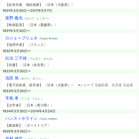
【絵本作家、挿絵画家】 〔日本（大阪府）〕
1931年3月30日〜2017年5月7日
坂野 義光
（ばんの・よしみつ）
【映画監督】 〔日本（愛媛県）〕
1931年3月30日〜
ロジェ＝ブリュネ
（Roger Brunet）
【地理学者】 〔フランス〕
1932年3月30日〜
伝法 三千雄
（でんぽう・みちお）
【俳優】 〔日本（奈良県）〕
1933年3月30日〜
浅田 篤
（あさだ・あつし）
【電子技術者、経営者】 〔日本（大阪府）〕
※シャープ 元副社長、任天堂 元会長
1933年3月30日〜
手島 孝
（てしま・たかし）
【法学者】 〔日本（香川県）〕
1934年3月30日〜2014年4月24日
ハンス＝ホライン
（Hans Hollein）
【建築家】 〔オーストリア〕
1935年3月30日〜
岩村 越司
（いわむら・えつじ）