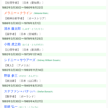
【生理学者】 〔日本（愛知県）〕
1882年3月30日〜1960年9月22日
メラニー＝クライン
（Melanie Klein）
【精神分析学者】 〔オーストリア〕
1886年3月30日〜1976年3月1日
清水 藤太郎
（しみず・とうたろう）
【薬学者】 〔日本（宮城県）〕
1888年3月30日〜1978年9月25日
小熊 虎之助
（おぐま・とらのすけ）
【心理学者】 〔日本（新潟県）〕
1892年3月30日〜1973年1月14日
シドニー＝サウアーズ
（Sidney William Souers）
【軍人】 〔アメリカ〕
1892年3月30日〜1993年11月14日
野坂 参三
（のさか・さんぞう）
【政治家】 〔日本（山口県）〕
1892年3月30日〜1945年8月31日
ステファン＝バナッハ
（Stefan Banach）
【数学者】 〔ポーランド〕
1893年3月30日〜1965年4月27日
世耕 弘一
（せこう・こういち）