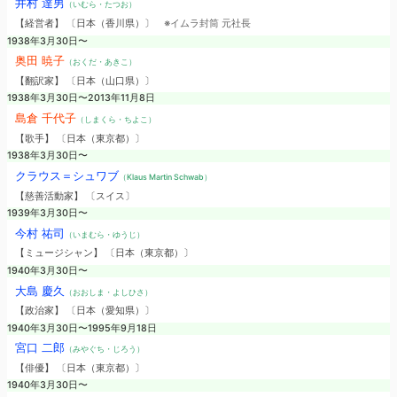
井村 達男
（いむら・たつお）
【経営者】 〔日本（香川県）〕
※イムラ封筒 元社長
1938年3月30日〜
奥田 暁子
（おくだ・あきこ）
【翻訳家】 〔日本（山口県）〕
1938年3月30日〜2013年11月8日
島倉 千代子
（しまくら・ちよこ）
【歌手】 〔日本（東京都）〕
1938年3月30日〜
クラウス＝シュワブ
（Klaus Martin Schwab）
【慈善活動家】 〔スイス〕
1939年3月30日〜
今村 祐司
（いまむら・ゆうじ）
【ミュージシャン】 〔日本（東京都）〕
1940年3月30日〜
大島 慶久
（おおしま・よしひさ）
【政治家】 〔日本（愛知県）〕
1940年3月30日〜1995年9月18日
宮口 二郎
（みやぐち・じろう）
【俳優】 〔日本（東京都）〕
1940年3月30日〜