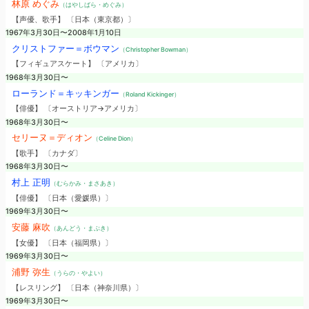
林原 めぐみ
（はやしばら・めぐみ）
【声優、歌手】 〔日本（東京都）〕
1967年3月30日〜2008年1月10日
クリストファー＝ボウマン
（Christopher Bowman）
【フィギュアスケート】 〔アメリカ〕
1968年3月30日〜
ローランド＝キッキンガー
（Roland Kickinger）
【俳優】 〔オーストリア→アメリカ〕
1968年3月30日〜
セリーヌ＝ディオン
（Celine Dion）
【歌手】 〔カナダ〕
1968年3月30日〜
村上 正明
（むらかみ・まさあき）
【俳優】 〔日本（愛媛県）〕
1969年3月30日〜
安藤 麻吹
（あんどう・まぶき）
【女優】 〔日本（福岡県）〕
1969年3月30日〜
浦野 弥生
（うらの・やよい）
【レスリング】 〔日本（神奈川県）〕
1969年3月30日〜