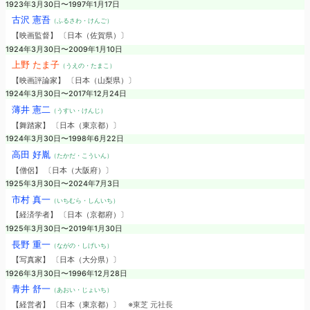
1923年3月30日〜1997年1月17日
古沢 憲吾
（ふるさわ・けんご）
【映画監督】 〔日本（佐賀県）〕
1924年3月30日〜2009年1月10日
上野 たま子
（うえの・たまこ）
【映画評論家】 〔日本（山梨県）〕
1924年3月30日〜2017年12月24日
薄井 憲二
（うすい・けんじ）
【舞踏家】 〔日本（東京都）〕
1924年3月30日〜1998年6月22日
高田 好胤
（たかだ・こういん）
【僧侶】 〔日本（大阪府）〕
1925年3月30日〜2024年7月3日
市村 真一
（いちむら・しんいち）
【経済学者】 〔日本（京都府）〕
1925年3月30日〜2019年1月30日
長野 重一
（ながの・しげいち）
【写真家】 〔日本（大分県）〕
1926年3月30日〜1996年12月28日
青井 舒一
（あおい・じょいち）
【経営者】 〔日本（東京都）〕
※東芝 元社長