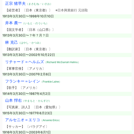
正宗 猪早夫
（まさむね・いさお）
【経営者】 〔日本（東京都）〕
※日本興業銀行 元頭取
1913年3月30日〜1998年10月10日
井本 農一
（いもと・のういち）
【国文学者】 〔日本（山口県）〕
1913年3月30日〜？年？月？日
林 克己
（はやし・かつみ）
【翻訳家】 〔日本（東京都）〕
1913年3月30日〜2002年10月22日
リチャード＝ヘルムズ
（Richard McGarrah Helms）
【軍事官僚】 〔アメリカ〕
1913年3月30日〜2007年2月6日
フランキー＝レイン
（Frankie Laine）
【歌手】 〔アメリカ〕
1914年3月30日〜1987年4月2日
山本 悍右
（やまもと・かんすけ）
【写真家、詩人】 〔日本（愛知県）〕
1915年3月30日〜1977年6月23日
アルセニオ＝エリコ
（Arsenio Erico）
【サッカー】 〔パラグアイ〕
1916年3月30日〜2003年6月1日