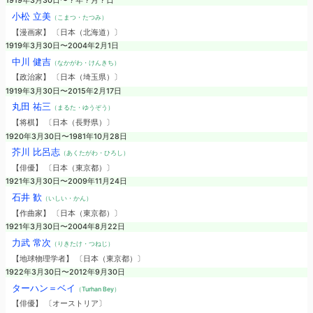
1919年3月30日〜？年？月？日
小松 立美
（こまつ・たつみ）
【漫画家】 〔日本（北海道）〕
1919年3月30日〜2004年2月1日
中川 健吉
（なかがわ・けんきち）
【政治家】 〔日本（埼玉県）〕
1919年3月30日〜2015年2月17日
丸田 祐三
（まるた・ゆうぞう）
【将棋】 〔日本（長野県）〕
1920年3月30日〜1981年10月28日
芥川 比呂志
（あくたがわ・ひろし）
【俳優】 〔日本（東京都）〕
1921年3月30日〜2009年11月24日
石井 歓
（いしい・かん）
【作曲家】 〔日本（東京都）〕
1921年3月30日〜2004年8月22日
力武 常次
（りきたけ・つねじ）
【地球物理学者】 〔日本（東京都）〕
1922年3月30日〜2012年9月30日
ターハン＝ベイ
（Turhan Bey）
【俳優】 〔オーストリア〕