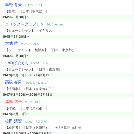
島野 育夫
（しまの・いくお）
【野球】 〔日本（栃木県）〕
1945年3月30日〜
エリック＝クラプトン
（Eric Clapton）
【ミュージシャン】 〔イギリス〕
1945年3月30日〜
大地 舜
（だいち・しゅん）
【ジャーナリスト、翻訳家】 〔日本（東京都）〕
1946年3月30日〜
つのだ たかし
（つのだ・たかし）
【ミュージシャン】 〔日本（東京都）〕
1947年3月30日〜2024年1月12日
高橋 春男
（たかはし・はるお）
【漫画家】 〔日本（東京都）〕
1947年3月30日〜2016年2月18日
津島 佑子
（つしま・ゆうこ）
【作家】 〔日本（東京都）〕
1947年3月30日〜
松田 清宏
（まつだ・きよひろ）
【経営者】 〔日本（兵庫県）〕
※ＪＲ四国 元社長
1948年3月30日〜2009年8月1日