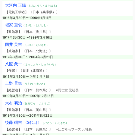
大河内 正陽
（おおこうち・まさはる）
【電気工学者】 〔日本（兵庫県）〕
1916年3月30日〜1998年1月11日
堀家 重俊
（ほりけ・しげとし）
【政治家】 〔日本（香川県）〕
1917年3月30日〜1999年3月16日
国井 英吉
（くにい・えいきち）
【政治家】 〔日本（北海道）〕
1917年3月30日〜2004年6月21日
八匠 衆一
（はっしょう・しゅういち）
【作家】 〔日本（北海道）〕
1918年3月30日〜？年？月？日
上野 景規
（うえの・けいき）
【経営者】 〔日本（熊本県）〕
※同仁堂 元社長
1919年3月30日〜1997年12月15日
大村 襄治
（おおむら・じょうじ）
【政治家】 〔日本（岡山県）〕
1919年3月30日〜2011年8月22日
後藤 磯吉 〈2代目〉
（ごとう・いそきち）
【経営者】 〔日本（兵庫県）〕
※はごろもフーズ 元社長