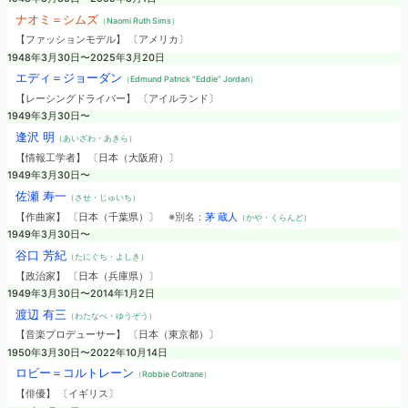
ナオミ＝シムズ
（Naomi Ruth Sims）
【ファッションモデル】 〔アメリカ〕
1948年3月30日〜2025年3月20日
エディ＝ジョーダン
（Edmund Patrick “Eddie” Jordan）
【レーシングドライバー】 〔アイルランド〕
1949年3月30日〜
逢沢 明
（あいざわ・あきら）
【情報工学者】 〔日本（大阪府）〕
1949年3月30日〜
佐瀬 寿一
（させ・じゅいち）
【作曲家】 〔日本（千葉県）〕
※別名：
茅 蔵人
（かや・くらんど）
1949年3月30日〜
谷口 芳紀
（たにぐち・よしき）
【政治家】 〔日本（兵庫県）〕
1949年3月30日〜2014年1月2日
渡辺 有三
（わたなべ・ゆうぞう）
【音楽プロデューサー】 〔日本（東京都）〕
1950年3月30日〜2022年10月14日
ロビー＝コルトレーン
（Robbie Coltrane）
【俳優】 〔イギリス〕