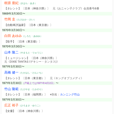
樹原 亜紀
（きはら・あき）
【タレント】 〔日本（神奈川県）〕
元《おニャン子クラブ》会員番号6番
1969年3月30日〜
竹岡 圭
（たけおか・けい）
【自動車評論家】 〔日本（東京都）〕
1970年3月30日〜
白田 あゆみ
（しろた・あゆみ）
【歌手】 〔日本（東京都）〕
1970年3月30日〜
山本 隆二
（やまもと・りゅうじ）
【ミュージシャン】 〔日本（神奈川県）〕
元《DIXIE TANTAS (デキシー・タンタス)》
1971年3月30日〜
高橋 健一
（たかはし・けんいち）
【タレント】 〔日本（東京都）〕
元《キングオブコメディ》
1971年3月30日
（戸籍上では1971年4月2日）
〜
竹山 隆範
（たけやま・たかのり）
【タレント】 〔日本（福岡県）〕
※別名：
カンニング竹山
1971年3月30日〜
広正 裕子
（ひろまさ・ゆうこ）
【女優】 〔日本（神奈川県）〕