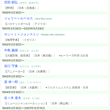
宮田 昭弘
（みやた・あきひろ）
【野球】 〔日本（北海道）〕
1940年3月30日〜
ジェリー＝ルーカス
（Jerry Ray Lucas）
【バスケットボール】 〔アメリカ〕
1941年3月30日〜2020年5月29日
ロン＝Ｊ＝ジョンストン
（Ronald John Johnston）
【地理学者】 〔イギリス〕
1942年3月30日〜
中島 義雄
（なかじま・よしお）
【大蔵官僚、経営者】 〔日本（東京都）〕
※セーラー万年筆 元社長
1943年3月30日〜
谷口 守泰
（たにぐち・もりやす）
【アニメーター】 〔日本（兵庫県）〕
1943年3月30日〜
原 幸一郎
（はら・こういちろう）
【経営者】 〔日本（大阪府）〕
※フルタイムシステム 創業者・社長
1944年3月30日〜
佐々木 達夫
（ささき・たつお）
【ミュージシャン/パーカッション】 〔日本（岡山県）〕
1944年3月30日〜2007年12月15日