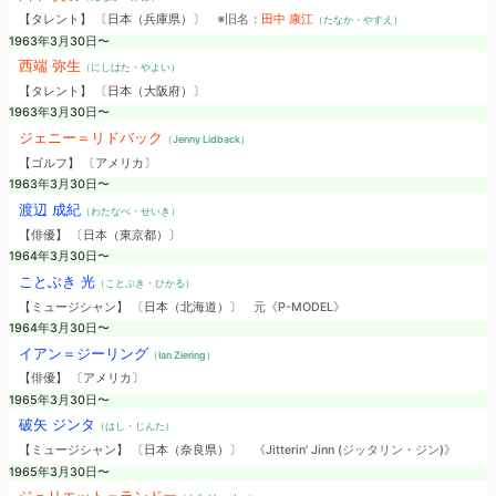
【タレント】 〔日本（兵庫県）〕
※旧名：
田中 康江
（たなか・やすえ）
1963年3月30日〜
西端 弥生
（にしはた・やよい）
【タレント】 〔日本（大阪府）〕
1963年3月30日〜
ジェニー＝リドバック
（Jenny Lidback）
【ゴルフ】 〔アメリカ〕
1963年3月30日〜
渡辺 成紀
（わたなべ・せいき）
【俳優】 〔日本（東京都）〕
1964年3月30日〜
ことぶき 光
（ことぶき・ひかる）
【ミュージシャン】 〔日本（北海道）〕
元《P-MODEL》
1964年3月30日〜
イアン＝ジーリング
（Ian Ziering）
【俳優】 〔アメリカ〕
1965年3月30日〜
破矢 ジンタ
（はし・じんた）
【ミュージシャン】 〔日本（奈良県）〕
《Jitterin' Jinn (ジッタリン・ジン)》
1965年3月30日〜