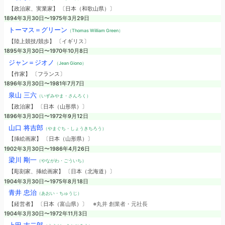
【政治家、実業家】 〔日本（和歌山県）〕
1894年3月30日〜1975年3月29日
トーマス＝グリーン
（Thomas William Green）
【陸上競技/競歩】 〔イギリス〕
1895年3月30日〜1970年10月8日
ジャン＝ジオノ
（Jean Giono）
【作家】 〔フランス〕
1896年3月30日〜1981年7月7日
泉山 三六
（いずみやま・さんろく）
【政治家】 〔日本（山形県）〕
1896年3月30日〜1972年9月12日
山口 将吉郎
（やまぐち・しょうきちろう）
【挿絵画家】 〔日本（山形県）〕
1902年3月30日〜1986年4月26日
梁川 剛一
（やながわ・ごういち）
【彫刻家、挿絵画家】 〔日本（北海道）〕
1904年3月30日〜1975年8月18日
青井 忠治
（あおい・ちゅうじ）
【経営者】 〔日本（富山県）〕
※丸井 創業者・元社長
1904年3月30日〜1972年11月3日