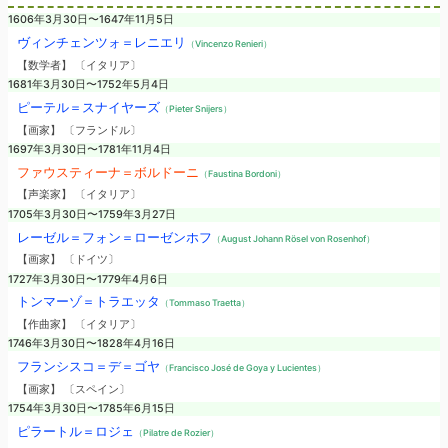
1606年3月30日〜1647年11月5日
ヴィンチェンツォ＝レニエリ
（Vincenzo Renieri）
【数学者】 〔イタリア〕
1681年3月30日〜1752年5月4日
ピーテル＝スナイヤーズ
（Pieter Snijers）
【画家】 〔フランドル〕
1697年3月30日〜1781年11月4日
ファウスティーナ＝ボルドーニ
（Faustina Bordoni）
【声楽家】 〔イタリア〕
1705年3月30日〜1759年3月27日
レーゼル＝フォン＝ローゼンホフ
（August Johann Rösel von Rosenhof）
【画家】 〔ドイツ〕
1727年3月30日〜1779年4月6日
トンマーゾ＝トラエッタ
（Tommaso Traetta）
【作曲家】 〔イタリア〕
1746年3月30日〜1828年4月16日
フランシスコ＝デ＝ゴヤ
（Francisco José de Goya y Lucientes）
【画家】 〔スペイン〕
1754年3月30日〜1785年6月15日
ピラートル＝ロジェ
（Pilatre de Rozier）