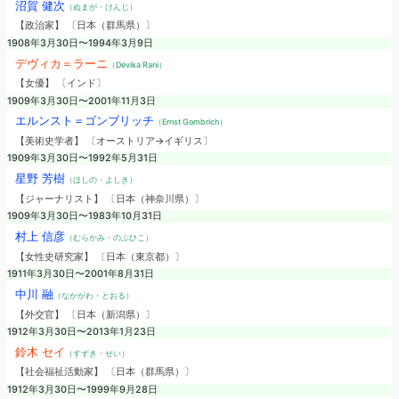
沼賀 健次
（ぬまが・けんじ）
【政治家】 〔日本（群馬県）〕
1908年3月30日〜1994年3月9日
デヴィカ＝ラーニ
（Devika Rani）
【女優】 〔インド〕
1909年3月30日〜2001年11月3日
エルンスト＝ゴンブリッチ
（Ernst Gombrich）
【美術史学者】 〔オーストリア→イギリス〕
1909年3月30日〜1992年5月31日
星野 芳樹
（ほしの・よしき）
【ジャーナリスト】 〔日本（神奈川県）〕
1909年3月30日〜1983年10月31日
村上 信彦
（むらかみ・のぶひこ）
【女性史研究家】 〔日本（東京都）〕
1911年3月30日〜2001年8月31日
中川 融
（なかがわ・とおる）
【外交官】 〔日本（新潟県）〕
1912年3月30日〜2013年1月23日
鈴木 セイ
（すずき・せい）
【社会福祉活動家】 〔日本（群馬県）〕
1912年3月30日〜1999年9月28日