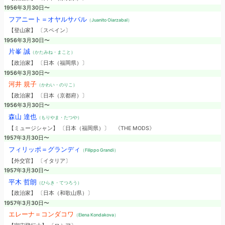
1956年3月30日〜
フアニート＝オヤルサバル
（Juanito Oiarzabal）
【登山家】 〔スペイン〕
1956年3月30日〜
片峯 誠
（かたみね・まこと）
【政治家】 〔日本（福岡県）〕
1956年3月30日〜
河井 規子
（かわい・のりこ）
【政治家】 〔日本（京都府）〕
1956年3月30日〜
森山 達也
（もりやま・たつや）
【ミュージシャン】 〔日本（福岡県）〕
《THE MODS》
1957年3月30日〜
フィリッポ＝グランディ
（Filippo Grandi）
【外交官】 〔イタリア〕
1957年3月30日〜
平木 哲朗
（ひらき・てつろう）
【政治家】 〔日本（和歌山県）〕
1957年3月30日〜
エレーナ＝コンダコワ
（Elena Kondakova）