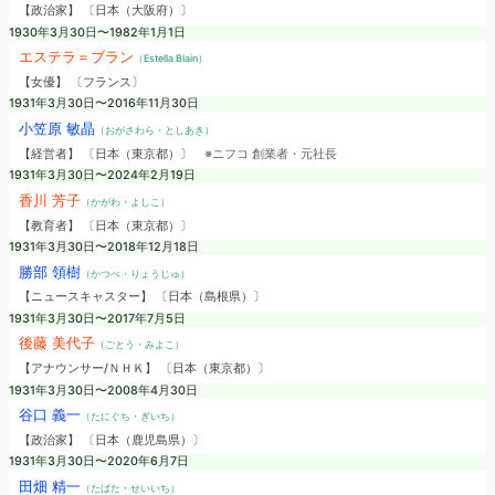
【政治家】 〔日本（大阪府）〕
1930年3月30日〜1982年1月1日
エステラ＝ブラン
（Estella Blain）
【女優】 〔フランス〕
1931年3月30日〜2016年11月30日
小笠原 敏晶
（おがさわら・としあき）
【経営者】 〔日本（東京都）〕
※ニフコ 創業者・元社長
1931年3月30日〜2024年2月19日
香川 芳子
（かがわ・よしこ）
【教育者】 〔日本（東京都）〕
1931年3月30日〜2018年12月18日
勝部 領樹
（かつべ・りょうじゅ）
【ニュースキャスター】 〔日本（島根県）〕
1931年3月30日〜2017年7月5日
後藤 美代子
（ごとう・みよこ）
【アナウンサー/ＮＨＫ】 〔日本（東京都）〕
1931年3月30日〜2008年4月30日
谷口 義一
（たにぐち・ぎいち）
【政治家】 〔日本（鹿児島県）〕
1931年3月30日〜2020年6月7日
田畑 精一
（たばた・せいいち）