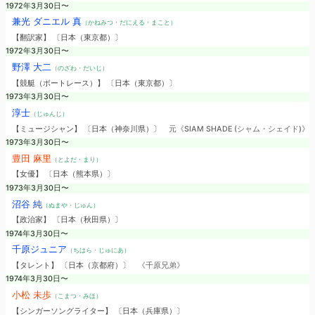
1972年3月30日〜
兼光 ダニエル 真
（かねみつ・だにえる・まこと）
【翻訳家】 〔日本（東京都）〕
1972年3月30日〜
野澤 大二
（のざわ・だいじ）
【競艇（ボートレース）】 〔日本（東京都）〕
1973年3月30日〜
淳士
（じゅんじ）
【ミュージシャン】 〔日本（神奈川県）〕
元《SIAM SHADE (シャム・シェイド)》
1973年3月30日〜
豊田 麻里
（とよだ・まり）
【女優】 〔日本（熊本県）〕
1973年3月30日〜
沼谷 純
（ぬまや・じゅん）
【政治家】 〔日本（秋田県）〕
1974年3月30日〜
千原ジュニア
（ちはら・じゅにあ）
【タレント】 〔日本（京都府）〕
《千原兄弟》
1974年3月30日〜
小松 未歩
（こまつ・みほ）
【シンガーソングライター】 〔日本（兵庫県）〕