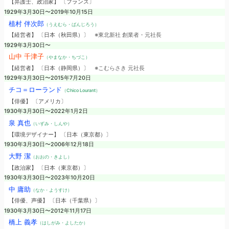
【弁護士、政治家】 〔フランス〕
1929年3月30日〜2019年10月15日
植村 伴次郎
（うえむら・ばんじろう）
【経営者】 〔日本（秋田県）〕
※東北新社 創業者・元社長
1929年3月30日〜
山中 千津子
（やまなか・ちづこ）
【経営者】 〔日本（静岡県）〕
※こむらさき 元社長
1929年3月30日〜2015年7月20日
チコ＝ローランド
（Chico Lourant）
【俳優】 〔アメリカ〕
1930年3月30日〜2022年1月2日
泉 真也
（いずみ・しんや）
【環境デザイナー】 〔日本（東京都）〕
1930年3月30日〜2006年12月18日
大野 潔
（おおの・きよし）
【政治家】 〔日本（東京都）〕
1930年3月30日〜2023年10月20日
中 庸助
（なか・ようすけ）
【俳優、声優】 〔日本（千葉県）〕
1930年3月30日〜2012年11月17日
橋上 義孝
（はしがみ・よしたか）