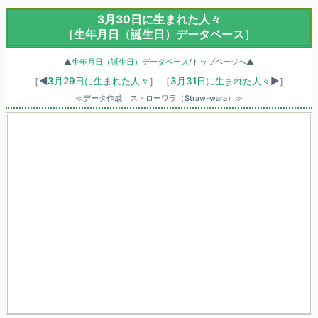
3月30日に生まれた人々
［生年月日（誕生日）データベース］
▲
生年月日（誕生日）データベース
/トップページへ▲
［◀
3月29日に生まれた人々
］
［
3月31日に生まれた人々
▶］
≪データ作成：ストローワラ（Straw-wara）≫