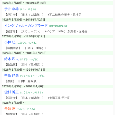
1926年3月30日〜2018年6月26日
伊井 幸雄
（いい・ゆきお）
【経営者】 〔日本（大阪府）〕
※不二精機 創業者・元社長
1926年3月30日〜2018年1月27日
イングヴァル＝カンプラード
（Ingvar Kamprad）
【経営者】 〔スウェーデン〕
※イケア（IKEA） 創業者・元社長
1926年3月30日〜1996年7月12日
小林 弘
（こばやし・ひろむ）
【植物学者】 〔日本（三重県）〕
1926年3月30日〜2008年3月28日
鈴木 和夫
（すずき・かずお）
【政治家】 〔日本（宮城県）〕
1926年3月30日〜1994年10月5日
中条 静夫
（ちゅうじょう・しずお）
【俳優】 〔日本（静岡県）〕
1926年3月30日〜2002年4月6日
能村 博正
（のうむら・ひろまさ）
【経営者】 〔日本（大阪府）〕
※太陽工業 元社長
1926年3月30日〜
舟知 恵
（ふなち・めぐみ）
【翻訳家】 〔日本（奈良県）〕