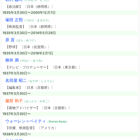
【政治家】 〔日本（静岡県）〕
1935年3月30日〜2000年12月7日
塚田 正熙
（つかだ・まさひろ）
【映画監督】 〔日本（静岡県）〕
1935年3月30日〜2014年5月29日
原 貢
（はら・みつぐ）
【野球】 〔日本（佐賀県）〕
1935年3月30日〜2016年2月1日
柳井 満
（やない・みつる）
【テレビ・プロデューサー】 〔日本（東京都）〕
1937年3月30日〜
名田屋 昭二
（なだや・しょうじ）
【編集者】 〔日本（京都府）〕
1937年3月30日〜
服部 和子
（はっとり・かずこ）
【着物アドバイザー】 〔日本（京都府）〕
1937年3月30日〜
ウォーレン＝ベイティ
（Warren Beaty）
【俳優、映画監督】 〔アメリカ〕
1938年3月30日〜