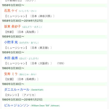
【宇宙飛行士】 〔ロシア〕
1958年3月30日〜
石黒 ケイ
（いしぐろ・けい）
【ミュージシャン】 〔日本（神奈川県）〕
1958年3月30日〜2014年1月27日
坂東 眞砂子
（ばんどう・まさこ）
【作家】 〔日本（高知県）〕
1959年3月30日〜
小野澤 篤
（おのざわ・あつし）
【ミュージシャン】 〔日本（東京都）〕
1959年3月30日〜
本田 義博
（ほんだ・よしひろ）
【ミュージシャン】 〔日本（大阪府）〕
《135》
1960年3月30日〜
安寿 ミラ
（あんじゅ・みら）
【女優】 〔日本（長崎県）〕
1960年3月30日〜
ダニエル＝カール
（Daniel Kahl）
【タレント】 〔アメリカ〕
1960年3月30日〜2016年1月21日
ビル＝ジョンソン
（William Dean “Bill” Johnson）