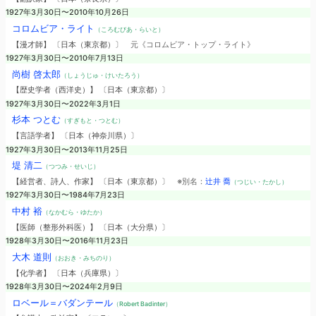
1927年3月30日〜2010年10月26日
コロムビア・ライト
（ころむびあ・らいと）
【漫才師】 〔日本（東京都）〕
元《コロムビア・トップ・ライト》
1927年3月30日〜2010年7月13日
尚樹 啓太郎
（しょうじゅ・けいたろう）
【歴史学者（西洋史）】 〔日本（東京都）〕
1927年3月30日〜2022年3月1日
杉本 つとむ
（すぎもと・つとむ）
【言語学者】 〔日本（神奈川県）〕
1927年3月30日〜2013年11月25日
堤 清二
（つつみ・せいじ）
【経営者、詩人、作家】 〔日本（東京都）〕
※別名：
辻井 喬
（つじい・たかし）
1927年3月30日〜1984年7月23日
中村 裕
（なかむら・ゆたか）
【医師（整形外科医）】 〔日本（大分県）〕
1928年3月30日〜2016年11月23日
大木 道則
（おおき・みちのり）
【化学者】 〔日本（兵庫県）〕
1928年3月30日〜2024年2月9日
ロベール＝バダンテール
（Robert Badinter）