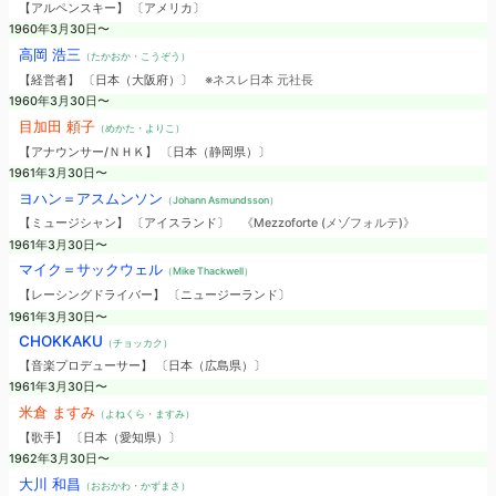
【アルペンスキー】 〔アメリカ〕
1960年3月30日〜
高岡 浩三
（たかおか・こうぞう）
【経営者】 〔日本（大阪府）〕
※ネスレ日本 元社長
1960年3月30日〜
目加田 頼子
（めかた・よりこ）
【アナウンサー/ＮＨＫ】 〔日本（静岡県）〕
1961年3月30日〜
ヨハン＝アスムンソン
（Johann Asmundsson）
【ミュージシャン】 〔アイスランド〕
《Mezzoforte (メゾフォルテ)》
1961年3月30日〜
マイク＝サックウェル
（Mike Thackwell）
【レーシングドライバー】 〔ニュージーランド〕
1961年3月30日〜
CHOKKAKU
（チョッカク）
【音楽プロデューサー】 〔日本（広島県）〕
1961年3月30日〜
米倉 ますみ
（よねくら・ますみ）
【歌手】 〔日本（愛知県）〕
1962年3月30日〜
大川 和昌
（おおかわ・かずまさ）