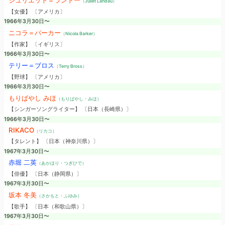
ジュリエット＝ランドー
（Juliet Landau）
【女優】 〔アメリカ〕
1966年3月30日〜
ニコラ＝バーカー
（Nicola Barker）
【作家】 〔イギリス〕
1966年3月30日〜
テリー＝ブロス
（Terry Bross）
【野球】 〔アメリカ〕
1966年3月30日〜
もりばやし みほ
（もりばやし・みほ）
【シンガーソングライター】 〔日本（長崎県）〕
1966年3月30日〜
RIKACO
（リカコ）
【タレント】 〔日本（神奈川県）〕
1967年3月30日〜
赤堀 二英
（あかほり・つぎひで）
【俳優】 〔日本（静岡県）〕
1967年3月30日〜
坂本 冬美
（さかもと・ふゆみ）
【歌手】 〔日本（和歌山県）〕
1967年3月30日〜