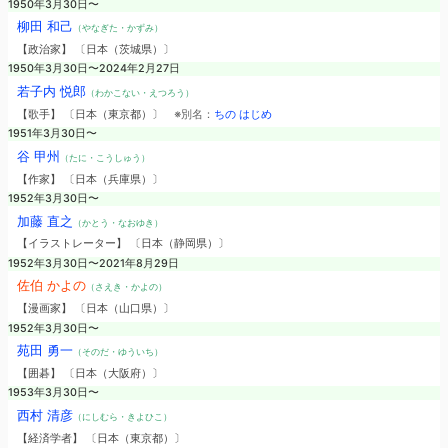
1950年3月30日〜
柳田 和己
（やなぎた・かずみ）
【政治家】 〔日本（茨城県）〕
1950年3月30日〜2024年2月27日
若子内 悦郎
（わかこない・えつろう）
【歌手】 〔日本（東京都）〕
※別名：
ちの はじめ
1951年3月30日〜
谷 甲州
（たに・こうしゅう）
【作家】 〔日本（兵庫県）〕
1952年3月30日〜
加藤 直之
（かとう・なおゆき）
【イラストレーター】 〔日本（静岡県）〕
1952年3月30日〜2021年8月29日
佐伯 かよの
（さえき・かよの）
【漫画家】 〔日本（山口県）〕
1952年3月30日〜
苑田 勇一
（そのだ・ゆういち）
【囲碁】 〔日本（大阪府）〕
1953年3月30日〜
西村 清彦
（にしむら・きよひこ）
【経済学者】 〔日本（東京都）〕