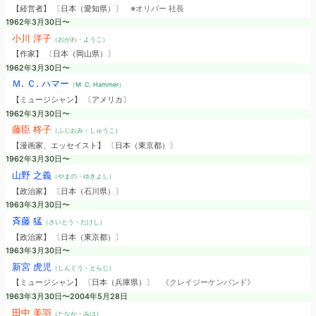
【経営者】 〔日本（愛知県）〕
※オリバー 社長
1962年3月30日〜
小川 洋子
（おがわ・ようこ）
【作家】 〔日本（岡山県）〕
1962年3月30日〜
Ｍ. Ｃ. ハマー
（M. C. Hammer）
【ミュージシャン】 〔アメリカ〕
1962年3月30日〜
藤臣 柊子
（ふじおみ・しゅうこ）
【漫画家、エッセイスト】 〔日本（東京都）〕
1962年3月30日〜
山野 之義
（やまの・ゆきよし）
【政治家】 〔日本（石川県）〕
1963年3月30日〜
斉藤 猛
（さいとう・たけし）
【政治家】 〔日本（東京都）〕
1963年3月30日〜
新宮 虎児
（しんぐう・とらじ）
【ミュージシャン】 〔日本（兵庫県）〕
《クレイジーケンバンド》
1963年3月30日〜2004年5月28日
田中 美羽
（たなか・みは）