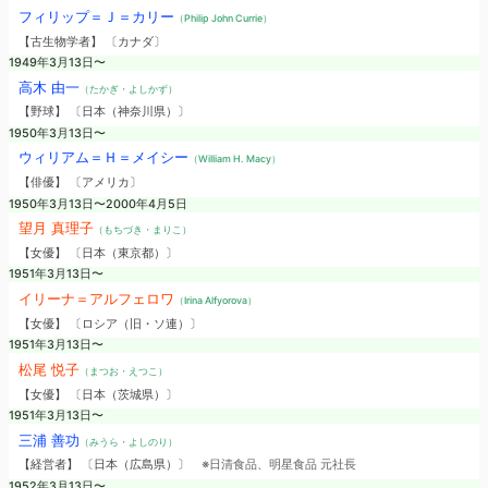
フィリップ＝Ｊ＝カリー
（Philip John Currie）
【古生物学者】 〔カナダ〕
1949年3月13日〜
高木 由一
（たかぎ・よしかず）
【野球】 〔日本（神奈川県）〕
1950年3月13日〜
ウィリアム＝Ｈ＝メイシー
（William H. Macy）
【俳優】 〔アメリカ〕
1950年3月13日〜2000年4月5日
望月 真理子
（もちづき・まりこ）
【女優】 〔日本（東京都）〕
1951年3月13日〜
イリーナ＝アルフェロワ
（Irina Alfyorova）
【女優】 〔ロシア（旧・ソ連）〕
1951年3月13日〜
松尾 悦子
（まつお・えつこ）
【女優】 〔日本（茨城県）〕
1951年3月13日〜
三浦 善功
（みうら・よしのり）
【経営者】 〔日本（広島県）〕
※日清食品、明星食品 元社長
1952年3月13日〜