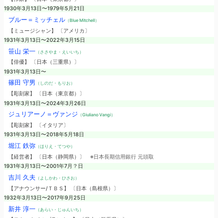
1930年3月13日〜1979年5月21日
ブルー＝ミッチェル
（Blue Mitchell）
【ミュージシャン】 〔アメリカ〕
1931年3月13日〜2022年3月15日
笹山 栄一
（ささやま・えいいち）
【俳優】 〔日本（三重県）〕
1931年3月13日〜
篠田 守男
（しのだ・もりお）
【彫刻家】 〔日本（東京都）〕
1931年3月13日〜2024年3月26日
ジュリアーノ＝ヴァンジ
（Giuliano Vangi）
【彫刻家】 〔イタリア〕
1931年3月13日〜2018年5月18日
堀江 鉄弥
（ほりえ・てつや）
【経営者】 〔日本（静岡県）〕
※日本長期信用銀行 元頭取
1931年3月13日〜2001年7月？日
吉川 久夫
（よしかわ・ひさお）
【アナウンサー/ＴＢＳ】 〔日本（島根県）〕
1932年3月13日〜2017年9月25日
新井 淳一
（あらい・じゅんいち）