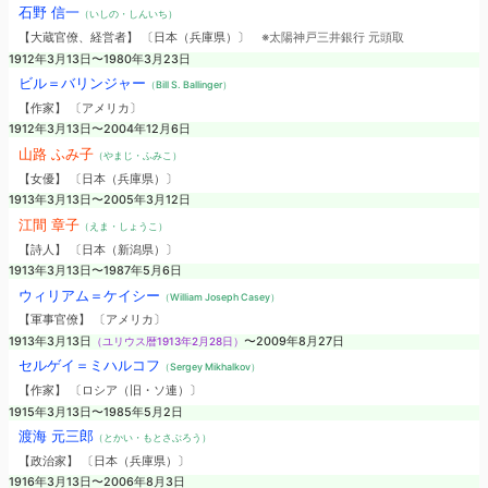
石野 信一
（いしの・しんいち）
【大蔵官僚、経営者】 〔日本（兵庫県）〕
※太陽神戸三井銀行 元頭取
1912年3月13日〜1980年3月23日
ビル＝バリンジャー
（Bill S. Ballinger）
【作家】 〔アメリカ〕
1912年3月13日〜2004年12月6日
山路 ふみ子
（やまじ・ふみこ）
【女優】 〔日本（兵庫県）〕
1913年3月13日〜2005年3月12日
江間 章子
（えま・しょうこ）
【詩人】 〔日本（新潟県）〕
1913年3月13日〜1987年5月6日
ウィリアム＝ケイシー
（William Joseph Casey）
【軍事官僚】 〔アメリカ〕
1913年3月13日
（ユリウス暦1913年2月28日）
〜2009年8月27日
セルゲイ＝ミハルコフ
（Sergey Mikhalkov）
【作家】 〔ロシア（旧・ソ連）〕
1915年3月13日〜1985年5月2日
渡海 元三郎
（とかい・もとさぶろう）
【政治家】 〔日本（兵庫県）〕
1916年3月13日〜2006年8月3日