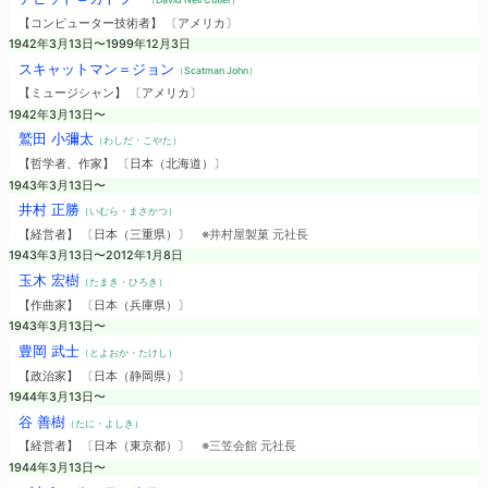
【コンピューター技術者】 〔アメリカ〕
1942年3月13日〜1999年12月3日
スキャットマン＝ジョン
（Scatman John）
【ミュージシャン】 〔アメリカ〕
1942年3月13日〜
鷲田 小彌太
（わしだ・こやた）
【哲学者、作家】 〔日本（北海道）〕
1943年3月13日〜
井村 正勝
（いむら・まさかつ）
【経営者】 〔日本（三重県）〕
※井村屋製菓 元社長
1943年3月13日〜2012年1月8日
玉木 宏樹
（たまき・ひろき）
【作曲家】 〔日本（兵庫県）〕
1943年3月13日〜
豊岡 武士
（とよおか・たけし）
【政治家】 〔日本（静岡県）〕
1944年3月13日〜
谷 善樹
（たに・よしき）
【経営者】 〔日本（東京都）〕
※三笠会館 元社長
1944年3月13日〜