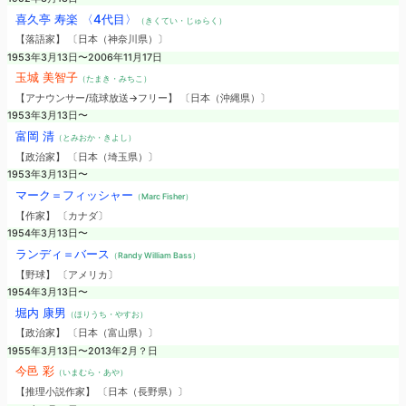
喜久亭 寿楽 〈4代目〉
（きくてい・じゅらく）
【落語家】 〔日本（神奈川県）〕
1953年3月13日〜2006年11月17日
玉城 美智子
（たまき・みちこ）
【アナウンサー/琉球放送→フリー】 〔日本（沖縄県）〕
1953年3月13日〜
富岡 清
（とみおか・きよし）
【政治家】 〔日本（埼玉県）〕
1953年3月13日〜
マーク＝フィッシャー
（Marc Fisher）
【作家】 〔カナダ〕
1954年3月13日〜
ランディ＝バース
（Randy William Bass）
【野球】 〔アメリカ〕
1954年3月13日〜
堀内 康男
（ほりうち・やすお）
【政治家】 〔日本（富山県）〕
1955年3月13日〜2013年2月？日
今邑 彩
（いまむら・あや）
【推理小説作家】 〔日本（長野県）〕