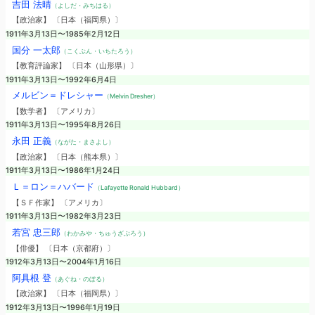
吉田 法晴
（よしだ・みちはる）
【政治家】 〔日本（福岡県）〕
1911年3月13日〜1985年2月12日
国分 一太郎
（こくぶん・いちたろう）
【教育評論家】 〔日本（山形県）〕
1911年3月13日〜1992年6月4日
メルビン＝ドレシャー
（Melvin Dresher）
【数学者】 〔アメリカ〕
1911年3月13日〜1995年8月26日
永田 正義
（ながた・まさよし）
【政治家】 〔日本（熊本県）〕
1911年3月13日〜1986年1月24日
Ｌ＝ロン＝ハバード
（Lafayette Ronald Hubbard）
【ＳＦ作家】 〔アメリカ〕
1911年3月13日〜1982年3月23日
若宮 忠三郎
（わかみや・ちゅうざぶろう）
【俳優】 〔日本（京都府）〕
1912年3月13日〜2004年1月16日
阿具根 登
（あぐね・のぼる）
【政治家】 〔日本（福岡県）〕
1912年3月13日〜1996年1月19日