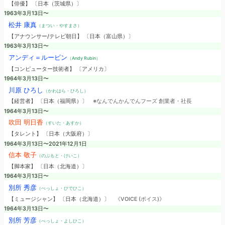
【俳優】 〔日本（茨城県）〕
1963年3月13日〜
松井 康真
（まつい・やすまさ）
【アナウンサー/テレビ朝日】 〔日本（富山県）〕
1963年3月13日〜
アンディ＝ルービン
（Andy Rubin）
【コンピューター技術者】 〔アメリカ〕
1964年3月13日〜
川原 ひろし
（かわはら・ひろし）
【経営者】 〔日本（福岡県）〕
※なんでんかんでんフーズ 創業者・社長
1964年3月13日〜
吹田 明日香
（すいた・あすか）
【タレント】 〔日本（大阪府）〕
1964年3月13日〜2021年12月1日
信本 敬子
（のぶもと・けいこ）
【脚本家】 〔日本（北海道）〕
1964年3月13日〜
別所 秀彦
（べっしょ・ひでひこ）
【ミュージシャン】 〔日本（北海道）〕
《VOICE (ボイス)》
1964年3月13日〜
別所 芳彦
（べっしょ・よしひこ）