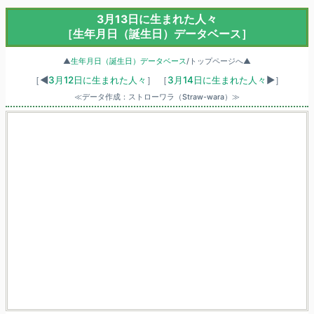
3月13日に生まれた人々
［生年月日（誕生日）データベース］
▲
生年月日（誕生日）データベース
/トップページへ▲
［◀
3月12日に生まれた人々
］
［
3月14日に生まれた人々
▶］
≪データ作成：ストローワラ（Straw-wara）≫