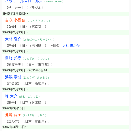
バウミール＝ロールス
（Valmir Louruz）
【サッカー】 〔ブラジル〕
1945年3月13日〜
吉永 小百合
（よしなが・さゆり）
【女優】 〔日本（東京都）〕
1946年3月13日〜
大林 隆介
（おおばやし・りゅうすけ）
【声優】 〔日本（福岡県）〕
※旧名：
大林 隆之介
1946年3月13日〜
島﨑 邦彦
（しまざき・くにひこ）
【地震学者】 〔日本（東京都）〕
1946年3月13日〜2011年8月14日
浜渦 章盛
（はまうず・あきもり）
【声楽家】 〔日本（高知県）〕
1946年3月13日〜
峰 大介
（みね・だいすけ）
【歌手】 〔日本（兵庫県）〕
1947年3月13日〜
池淵 富子
（いけぶち・とみこ）
【ゴルフ】 〔日本（富山県）〕
1947年3月13日〜