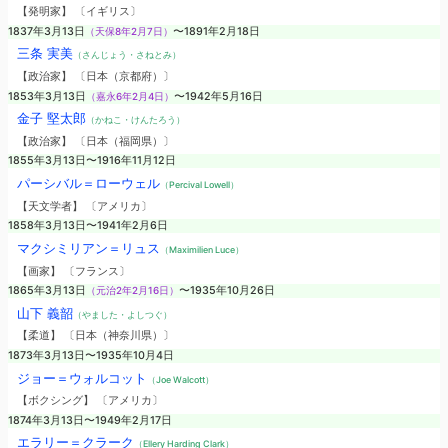
【発明家】 〔イギリス〕
1837年3月13日
（天保8年2月7日）
〜1891年2月18日
三条 実美
（さんじょう・さねとみ）
【政治家】 〔日本（京都府）〕
1853年3月13日
（嘉永6年2月4日）
〜1942年5月16日
金子 堅太郎
（かねこ・けんたろう）
【政治家】 〔日本（福岡県）〕
1855年3月13日〜1916年11月12日
パーシバル＝ローウェル
（Percival Lowell）
【天文学者】 〔アメリカ〕
1858年3月13日〜1941年2月6日
マクシミリアン＝リュス
（Maximilien Luce）
【画家】 〔フランス〕
1865年3月13日
（元治2年2月16日）
〜1935年10月26日
山下 義韶
（やました・よしつぐ）
【柔道】 〔日本（神奈川県）〕
1873年3月13日〜1935年10月4日
ジョー＝ウォルコット
（Joe Walcott）
【ボクシング】 〔アメリカ〕
1874年3月13日〜1949年2月17日
エラリー＝クラーク
（Ellery Harding Clark）