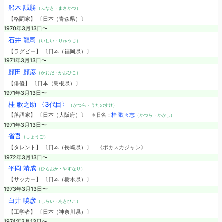
船木 誠勝
（ふなき・まさかつ）
【格闘家】 〔日本（青森県）〕
1970年3月13日〜
石井 龍司
（いしい・りゅうじ）
【ラグビー】 〔日本（福岡県）〕
1971年3月13日〜
顔田 顔彦
（かおだ・かおひこ）
【俳優】 〔日本（島根県）〕
1971年3月13日〜
桂 歌之助 〈3代目〉
（かつら・うたのすけ）
【落語家】 〔日本（大阪府）〕
※旧名：
桂 歌々志
（かつら・かかし）
1971年3月13日〜
省吾
（しょうご）
【タレント】 〔日本（長崎県）〕
《ポカスカジャン》
1972年3月13日〜
平岡 靖成
（ひらおか・やすなり）
【サッカー】 〔日本（栃木県）〕
1973年3月13日〜
白井 暁彦
（しらい・あきひこ）
【工学者】 〔日本（神奈川県）〕
1974年3月13日〜