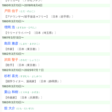
【サッカー】 〔アルゼンチン〕
1960年3月13日〜2018年8月4日
戸田 信子
（とだ・のぶこ）
【アナウンサー/岩手放送→フリー】 〔日本（岩手県）〕
1960年3月13日〜
増岡 浩
（ますおか・ひろし）
【ラリードライバー】 〔日本（埼玉県）〕
1961年3月13日〜
島田 雅彦
（しまだ・まさひこ）
【作家】 〔日本（東京都）〕
1962年3月13日〜
沢田 聖子
（さわだ・しょうこ）
【歌手】 〔日本（東京都）〕
1962年3月13日〜2025年7月？日
杉村 喜光
（すぎむら・よしみつ）
【雑学ライター、漫画家】 〔日本（静岡県）〕
1963年3月13日〜
栗山 和樹
（くりやま・かずき）
【作曲家】 〔日本（兵庫県）〕
1963年3月13日〜
舘 大介
（たち・だいすけ）