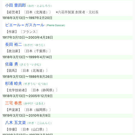
小田 豊四郎
（おだ・とよしろう）
【経営者】 〔日本（北海道）〕
※六花亭製菓 創業者・元社長
1916年3月13日〜1997年2月20日
ピエール＝ガスカール
（Pierre Gascar）
【作家】 〔フランス〕
1917年3月13日〜2003年4月28日
長田 裕二
（おさだ・ゆうじ）
【政治家】 〔日本（千葉県）〕
1918年3月13日〜1999年4月14日
佐藤 勇
（さとう・いさむ）
【競馬】 〔日本（北海道）〕
1918年3月13日〜1986年8月26日
杉浦 睦夫
（すぎうら・むつお）
【光学技術者】 〔日本（静岡県）〕
1918年3月13日〜2005年12月9日
三宅 春恵
（みやけ・はるえ）
【声楽家】 〔日本（福岡県）〕
1919年3月13日〜2010年8月9日
八木 五文楽
（やぎ・ごぶんらく）
【俳優】 〔日本（山口県）〕