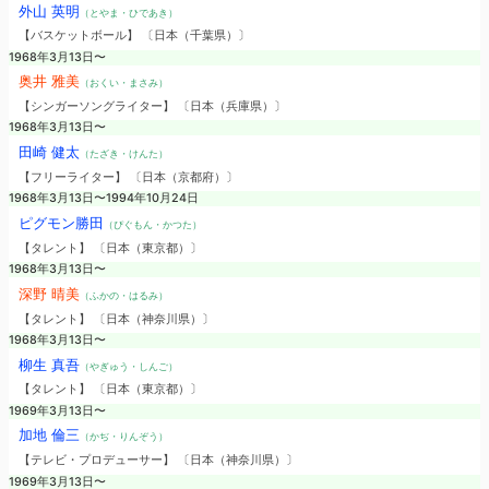
外山 英明
（とやま・ひであき）
【バスケットボール】 〔日本（千葉県）〕
1968年3月13日〜
奥井 雅美
（おくい・まさみ）
【シンガーソングライター】 〔日本（兵庫県）〕
1968年3月13日〜
田崎 健太
（たざき・けんた）
【フリーライター】 〔日本（京都府）〕
1968年3月13日〜1994年10月24日
ピグモン勝田
（ぴぐもん・かつた）
【タレント】 〔日本（東京都）〕
1968年3月13日〜
深野 晴美
（ふかの・はるみ）
【タレント】 〔日本（神奈川県）〕
1968年3月13日〜
柳生 真吾
（やぎゅう・しんご）
【タレント】 〔日本（東京都）〕
1969年3月13日〜
加地 倫三
（かぢ・りんぞう）
【テレビ・プロデューサー】 〔日本（神奈川県）〕
1969年3月13日〜