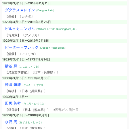
1928年3月13日〜2018年11月11日
ダグラス＝レイン
（Douglas Rain）
【俳優】 〔カナダ〕
1929年3月13日〜2016年6月25日
ビル＝カニンガム
（William J. “Bill” Cunningham, Jr.）
【写真家】 〔アメリカ〕
1929年3月13日〜2012年2月6日
ピーター＝ブレック
（Joseph Peter Breck）
【俳優】 〔アメリカ〕
1929年3月13日〜1973年8月14日
横谷 輝
（よこたに・てる）
【児童文学作家】 〔日本（兵庫県）〕
1930年3月13日〜1997年8月30日
神田 鎮雄
（かんだ・しずお）
【将棋】 〔日本（兵庫県）〕
1930年3月13日〜
田尻 英幹
（たじり・ひでもと）
【経営者】 〔日本（熊本県）〕
※西部ガス 元社長
1930年3月13日〜2008年6月7日
水沢 周
（みずさわ・しゅう）
【作家】 〔日本（東京都）〕