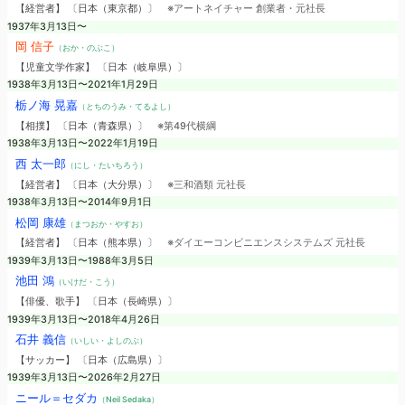
【経営者】 〔日本（東京都）〕
※アートネイチャー 創業者・元社長
1937年3月13日〜
岡 信子
（おか・のぶこ）
【児童文学作家】 〔日本（岐阜県）〕
1938年3月13日〜2021年1月29日
栃ノ海 晃嘉
（とちのうみ・てるよし）
【相撲】 〔日本（青森県）〕
※第49代横綱
1938年3月13日〜2022年1月19日
西 太一郎
（にし・たいちろう）
【経営者】 〔日本（大分県）〕
※三和酒類 元社長
1938年3月13日〜2014年9月1日
松岡 康雄
（まつおか・やすお）
【経営者】 〔日本（熊本県）〕
※ダイエーコンビニエンスシステムズ 元社長
1939年3月13日〜1988年3月5日
池田 鴻
（いけだ・こう）
【俳優、歌手】 〔日本（長崎県）〕
1939年3月13日〜2018年4月26日
石井 義信
（いしい・よしのぶ）
【サッカー】 〔日本（広島県）〕
1939年3月13日〜2026年2月27日
ニール＝セダカ
（Neil Sedaka）