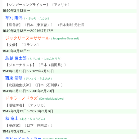
【シンガーソングライター】 〔アメリカ〕
1940年3月13日〜
草刈 隆郎
（くさかり・たかお）
【経営者】 〔日本（東京都）〕
※日本郵船 元社長
1940年3月13日〜2021年7月17日
ジャクリーヌ＝ササール
（Jacqueline Sassard）
【女優】 〔フランス〕
1940年3月13日〜
鳥越 俊太郎
（とりごえ・しゅんたろう）
【ジャーナリスト】 〔日本（福岡県）〕
1941年3月13日〜2022年7月18日
西東 清明
（さいとう・きよあき）
【映画編集技師】 〔日本（石川県）〕
1941年3月13日〜2001年2月20日
ドネラ＝メドウズ
（Donella Meadows）
【環境学者】 〔アメリカ〕
1942年3月13日〜2023年3月6日
秋 竜山
（あき・りゅうざん）
【漫画家】 〔日本（静岡県）〕
1942年3月13日〜
デビッド＝カトラー
（David Neil Cutler）