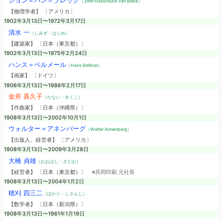
ジョン＝バン＝ブレック
（John Hasbrouck van Bleck）
【物理学者】 〔アメリカ〕
1902年3月13日〜1972年3月17日
清水 一
（しみず・はじめ）
【建築家】 〔日本（東京都）〕
1902年3月13日〜1975年2月24日
ハンス＝ベルメール
（Hans Bellmer）
【画家】 〔ドイツ〕
1906年3月13日〜1986年2月17日
金井 喜久子
（かない・きくこ）
【作曲家】 〔日本（沖縄県）〕
1908年3月13日〜2002年10月1日
ウォルター＝アネンバーグ
（Walter Annenberg）
【出版人、経営者】 〔アメリカ〕
1908年3月13日〜2009年3月28日
大橋 貞雄
（おおはし・さだお）
【経営者】 〔日本（東京都）〕
※共同印刷 元社長
1908年3月13日〜2004年1月2日
穂刈 四三二
（ほかり・しさんじ）
【数学者】 〔日本（新潟県）〕
1908年3月13日〜1981年1月19日