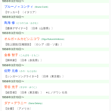
1955年3月13日〜
ブルーノ＝コンティ
（Bruno Conti）
【サッカー】 〔イタリア〕
1955年3月13日〜
鳥海 修
（とりのうみ・おさむ）
【書体デザイナー】 〔日本（山形県）〕
1955年3月13日〜
オルガ＝ルカビシニコワ
（Olga Rukavishnikova）
【陸上競技/五種競技】 〔ロシア（旧・ソ連）〕
1956年3月13日〜
金春 智子
（こんぱる・ともこ）
【脚本家】 〔日本（奈良県）〕
1956年3月13日〜
佐野 元春
（さの・もとはる）
【シンガーソングライター】 〔日本（東京都）〕
1956年3月13日〜
菅谷 光子
（すがや・みつこ）
【経営者】 〔日本（東京都）〕
※ヒノデワシ 社長
1956年3月13日〜
ダナ＝デラニー
（Dana Delany）
【女優】 〔アメリカ〕