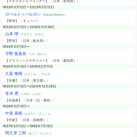
【テキスタイルプランナー】 〔日本（群馬県）〕
1933年3月13日〜2023年3月12日
ロベルト＝バルボン
（Roberto Barbon）
【野球】 〔キューバ〕
1933年3月13日〜2016年11月19日
山本 理
（やまもと・おさむ）
【野球】 〔日本（栃木県）〕
1934年3月13日〜
宇野 亜喜良
（うの・あきら）
【グラフィックデザイナー】 〔日本（愛知県）〕
1935年3月13日〜2015年2月11日
久富 惟晴
（ひさとみ・これはる）
【俳優】 〔日本（東京都）〕
1935年3月13日〜2024年12月26日
冬木 透
（ふゆき・とおる）
【作曲家】 〔日本（旧・満州）〕
1936年3月13日〜
中里 喜昭
（なかざと・きしょう）
【作家】 〔日本（長崎県）〕
1937年3月13日〜1995年7月19日
阿久津 三郎
（あくつ・さぶろう）