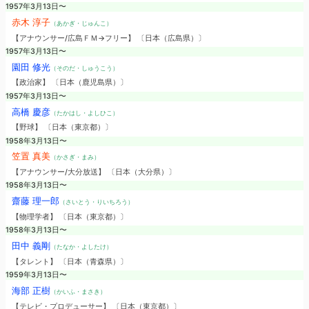
1957年3月13日〜
赤木 淳子
（あかぎ・じゅんこ）
【アナウンサー/広島ＦＭ→フリー】 〔日本（広島県）〕
1957年3月13日〜
園田 修光
（そのだ・しゅうこう）
【政治家】 〔日本（鹿児島県）〕
1957年3月13日〜
高橋 慶彦
（たかはし・よしひこ）
【野球】 〔日本（東京都）〕
1958年3月13日〜
笠置 真美
（かさぎ・まみ）
【アナウンサー/大分放送】 〔日本（大分県）〕
1958年3月13日〜
齋藤 理一郎
（さいとう・りいちろう）
【物理学者】 〔日本（東京都）〕
1958年3月13日〜
田中 義剛
（たなか・よしたけ）
【タレント】 〔日本（青森県）〕
1959年3月13日〜
海部 正樹
（かいふ・まさき）
【テレビ・プロデューサー】 〔日本（東京都）〕