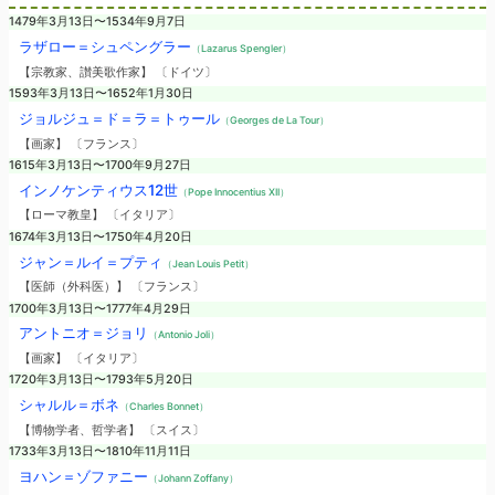
1479年3月13日〜1534年9月7日
ラザロー＝シュペングラー
（Lazarus Spengler）
【宗教家、讃美歌作家】 〔ドイツ〕
1593年3月13日〜1652年1月30日
ジョルジュ＝ド＝ラ＝トゥール
（Georges de La Tour）
【画家】 〔フランス〕
1615年3月13日〜1700年9月27日
インノケンティウス12世
（Pope Innocentius XII）
【ローマ教皇】 〔イタリア〕
1674年3月13日〜1750年4月20日
ジャン＝ルイ＝プティ
（Jean Louis Petit）
【医師（外科医）】 〔フランス〕
1700年3月13日〜1777年4月29日
アントニオ＝ジョリ
（Antonio Joli）
【画家】 〔イタリア〕
1720年3月13日〜1793年5月20日
シャルル＝ボネ
（Charles Bonnet）
【博物学者、哲学者】 〔スイス〕
1733年3月13日〜1810年11月11日
ヨハン＝ゾファニー
（Johann Zoffany）