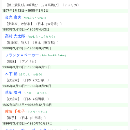
【陸上競技/走り幅跳び・走り高跳び】 〔アメリカ〕
1877年3月13日〜1955年3月5日
金光 庸夫
（かねみつ・つねお）
【実業家、政治家】 〔日本（大分県）〕
1883年3月13日〜1956年4月2日
高村 光太郎
（たかむら・こうたろう）
【彫刻家、詩人】 〔日本（東京都）〕
1886年3月13日〜1963年6月28日
フランク＝ベーカー
（John Franklin Baker）
【野球】 〔アメリカ〕
1894年3月13日〜1980年6月19日
木下 郁
（きのした・かおる）
【政治家】 〔日本（大分県）〕
1895年3月13日〜1966年9月20日
草葉 隆円
（くさば・りゅうえん）
【政治家】 〔日本（福岡県）〕
1897年3月13日〜1968年12月13日
佐藤 千夜子
（さとう・ちやこ）
【歌手】 〔日本（山形県）〕
1899年3月13日〜1980年10月27日