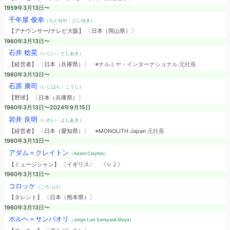
1959年3月13日〜
千年屋 俊幸
（ちとせや・としゆき）
【アナウンサー/テレビ大阪】 〔日本（岡山県）〕
1960年3月13日〜
石井 稔晃
（いしい・としあき）
【経営者】 〔日本（兵庫県）〕
※ナルミヤ・インターナショナル 元社長
1960年3月13日〜
石原 康司
（いしはら・こうじ）
【野球】 〔日本（兵庫県）〕
1960年3月13日〜2024年9月15日
岩井 良明
（いわい・よしあき）
【経営者】 〔日本（愛知県）〕
※MONOLITH Japan 元社長
1960年3月13日〜
アダム＝クレイトン
（Adam Clayton）
【ミュージシャン】 〔イギリス〕
《Ｕ２》
1960年3月13日〜
コロッケ
（ころっけ）
【タレント】 〔日本（熊本県）〕
1960年3月13日〜
ホルヘ＝サンパオリ
（Jorge Luis Sampaoli Moya）