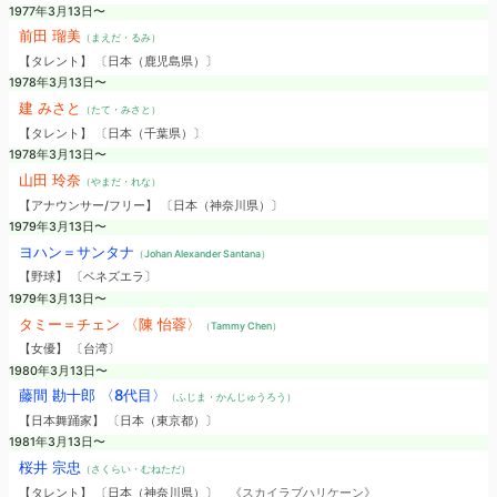
1977年3月13日〜
前田 瑠美
（まえだ・るみ）
【タレント】 〔日本（鹿児島県）〕
1978年3月13日〜
建 みさと
（たて・みさと）
【タレント】 〔日本（千葉県）〕
1978年3月13日〜
山田 玲奈
（やまだ・れな）
【アナウンサー/フリー】 〔日本（神奈川県）〕
1979年3月13日〜
ヨハン＝サンタナ
（Johan Alexander Santana）
【野球】 〔ベネズエラ〕
1979年3月13日〜
タミー＝チェン 〈陳 怡蓉〉
（Tammy Chen）
【女優】 〔台湾〕
1980年3月13日〜
藤間 勘十郎 〈8代目〉
（ふじま・かんじゅうろう）
【日本舞踊家】 〔日本（東京都）〕
1981年3月13日〜
桜井 宗忠
（さくらい・むねただ）
【タレント】 〔日本（神奈川県）〕
《スカイラブハリケーン》