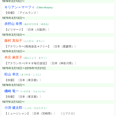
1974年3月13日〜
キリアン＝マーフィ
（Cillian Murphy）
【俳優】 〔アイルランド〕
1975年3月13日〜
赤狩山 幸男
（あかがりやま・ゆきお）
【ビリヤード】 〔日本（大阪府）〕
1975年3月13日〜
藤村 真知子
（ふじむら・まちこ）
【アナウンサー/南海放送→フリー】 〔日本（愛媛県）〕
1975年3月13日〜
本庄 麻里子
（ほんじょう・まりこ）
【アナウンサー/ＲＫＢ毎日放送】 〔日本（神奈川県）〕
1975年3月13日〜2015年11月21日
松山 幸次
（まつやま・こうじ）
【俳優】 〔日本（東京都）〕
1976年3月13日〜
磯崎 竜一
（いそざき・りゅういち）
【俳優】 〔日本（東京都）〕
1977年3月13日〜
小渕 健太郎
（こぶち・けんたろう）
【ミュージシャン】 〔日本（宮崎県）〕
《コブクロ》