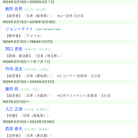
1924年3月13日〜2005年3月？日
横田 良男
（よこた・よしお）
【経営者】 〔日本（岐阜県）〕
※山一證券 元社長
1925年3月13日〜2019年10月16日
ジョン＝テイト
（John Torrence Tate）
【数学者】 〔アメリカ〕
1926年3月13日〜1994年1月17日
関口 恵造
（せきぐち・けいぞう）
【医師、政治家】 〔日本（埼玉県）〕
1926年3月13日〜？年？月？日
竹内 茂夫
（たけうち・しげお）
【経営者】 〔日本（愛知県）〕
※ビユーテー 創業者・元社長
1926年3月13日〜2004年4月21日
藤田 田
（ふじた・でん）
【経営者】 〔日本（大阪府）〕
※日本マクドナルド 創業者・元社長
1927年3月13日〜
入江 正徳
（いりえ・まさのり）
【俳優】 〔日本（鳥取県）〕
1928年3月13日〜2023年1月26日
西原 春夫
（にしはら・はるお）
【法学者】 〔日本（東京都）〕