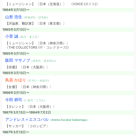
【ミュージシャン】 〔日本（北海道）〕
《VOICE (ボイス)》
1964年3月13日〜
山形 浩生
（やまがた・ひろお）
【評論家、翻訳家】 〔日本（東京都）〕
1965年3月13日〜
小里 誠
（おり・まこと）
【ミュージシャン】 〔日本（神奈川県）〕
《THE COLLECTORS (ザ・コレクターズ)》
1965年3月13日〜
阪田 マサノブ
（さかた・まさのぶ）
【俳優】 〔日本（大阪府）〕
1965年3月13日〜
鳥居 かほり
（とりい・かおり）
【女優】 〔日本（神奈川県）〕
1966年3月13日〜
今田 耕司
（いまだ・こうじ）
【タレント】 〔日本（大阪府）〕
1967年3月13日〜1994年7月2日
アンドレス＝エスコバル
（Andres Escobar Saldarriaga）
【サッカー】 〔コロンビア〕
1967年3月13日〜