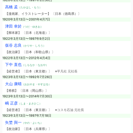
1920年3月13日〜1997年3月30日
高橋 孟
（たかはし・もう）
【漫画家、イラストレーター】 〔日本（徳島県）〕
1920年3月13日〜2001年4月7日
津田 幸於
（つだ・ゆきお）
【脚本家】 〔日本（北海道）〕
1922年3月13日〜1997年9月2日
仮谷 志良
（かりや・しろう）
【政治家】 〔日本（和歌山県）〕
1922年3月13日〜2012年4月4日
下中 直也
（しもなか・なおや）
【経営者】 〔日本（東京都）〕
※平凡社 元社長
1923年3月13日〜1992年7月26日
大山 康晴
（おおやま・やすはる）
【将棋】 〔日本（岡山県）〕
1923年3月13日〜2014年7月30日
嶋 正彦
（しま・まさひこ）
【経営者】 〔日本（東京都）〕
※コスモ石油 元社長
1923年3月13日〜1997年7月18日
矢埜 與一
（やの・よいち）
【政治家】 〔日本（兵庫県）〕