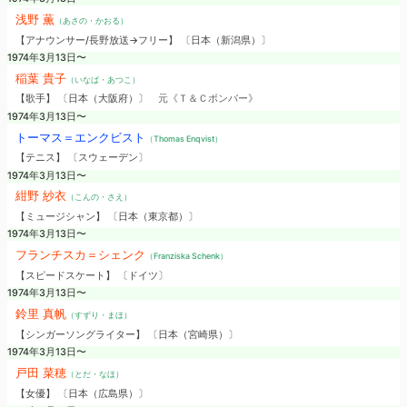
浅野 薫
（あさの・かおる）
【アナウンサー/長野放送→フリー】 〔日本（新潟県）〕
1974年3月13日〜
稲葉 貴子
（いなば・あつこ）
【歌手】 〔日本（大阪府）〕
元《Ｔ＆Ｃボンバー》
1974年3月13日〜
トーマス＝エンクビスト
（Thomas Enqvist）
【テニス】 〔スウェーデン〕
1974年3月13日〜
紺野 紗衣
（こんの・さえ）
【ミュージシャン】 〔日本（東京都）〕
1974年3月13日〜
フランチスカ＝シェンク
（Franziska Schenk）
【スピードスケート】 〔ドイツ〕
1974年3月13日〜
鈴里 真帆
（すずり・まほ）
【シンガーソングライター】 〔日本（宮崎県）〕
1974年3月13日〜
戸田 菜穂
（とだ・なほ）
【女優】 〔日本（広島県）〕