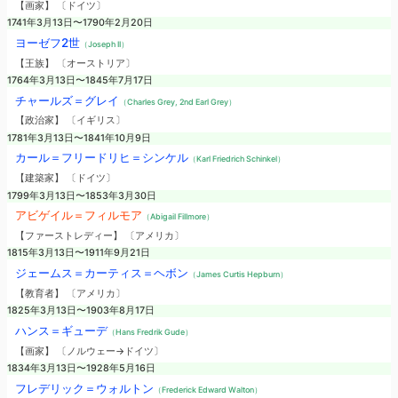
【画家】 〔ドイツ〕
1741年3月13日〜1790年2月20日
ヨーゼフ2世
（Joseph II）
【王族】 〔オーストリア〕
1764年3月13日〜1845年7月17日
チャールズ＝グレイ
（Charles Grey, 2nd Earl Grey）
【政治家】 〔イギリス〕
1781年3月13日〜1841年10月9日
カール＝フリードリヒ＝シンケル
（Karl Friedrich Schinkel）
【建築家】 〔ドイツ〕
1799年3月13日〜1853年3月30日
アビゲイル＝フィルモア
（Abigail Fillmore）
【ファーストレディー】 〔アメリカ〕
1815年3月13日〜1911年9月21日
ジェームス＝カーティス＝ヘボン
（James Curtis Hepburn）
【教育者】 〔アメリカ〕
1825年3月13日〜1903年8月17日
ハンス＝ギューデ
（Hans Fredrik Gude）
【画家】 〔ノルウェー→ドイツ〕
1834年3月13日〜1928年5月16日
フレデリック＝ウォルトン
（Frederick Edward Walton）