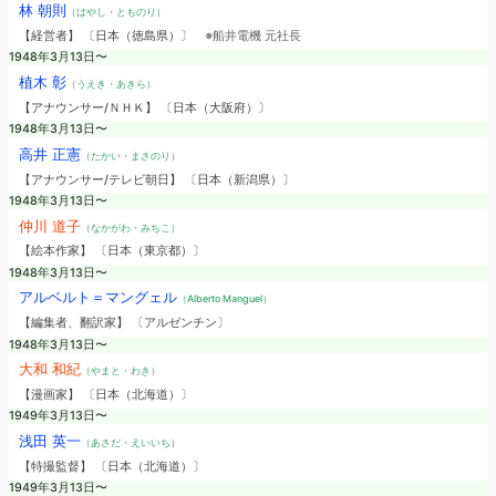
林 朝則
（はやし・とものり）
【経営者】 〔日本（徳島県）〕
※船井電機 元社長
1948年3月13日〜
植木 彰
（うえき・あきら）
【アナウンサー/ＮＨＫ】 〔日本（大阪府）〕
1948年3月13日〜
高井 正憲
（たかい・まさのり）
【アナウンサー/テレビ朝日】 〔日本（新潟県）〕
1948年3月13日〜
仲川 道子
（なかがわ・みちこ）
【絵本作家】 〔日本（東京都）〕
1948年3月13日〜
アルベルト＝マングェル
（Alberto Manguel）
【編集者、翻訳家】 〔アルゼンチン〕
1948年3月13日〜
大和 和紀
（やまと・わき）
【漫画家】 〔日本（北海道）〕
1949年3月13日〜
浅田 英一
（あさだ・えいいち）
【特撮監督】 〔日本（北海道）〕
1949年3月13日〜