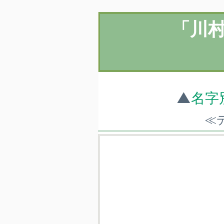
「川
▲
名字
≪