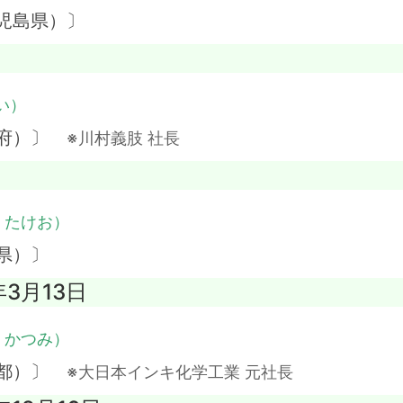
児島県）〕
い）
阪府）〕
※川村義肢 社長
・たけお）
県）〕
年3月13日
・かつみ）
京都）〕
※大日本インキ化学工業 元社長