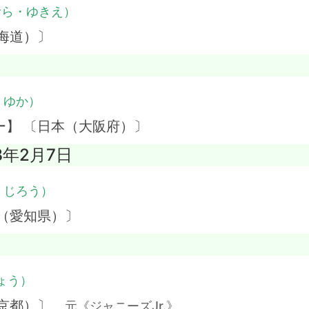
むら・ゆきえ）
海道）〕
・ゆか）
ー】 〔日本（大阪府）〕
8年2月7日
・じろう）
（愛知県）〕
ょう）
東京都）〕
元《ジャニーズJr.》