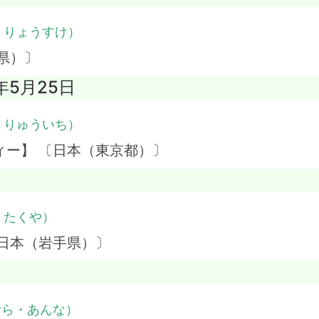
・りょうすけ）
県）〕
年5月25日
・りゅういち）
ィー】 〔日本（東京都）〕
・たくや）
日本（岩手県）〕
むら・あんな）