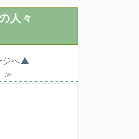
の人々
ージへ▲
）≫