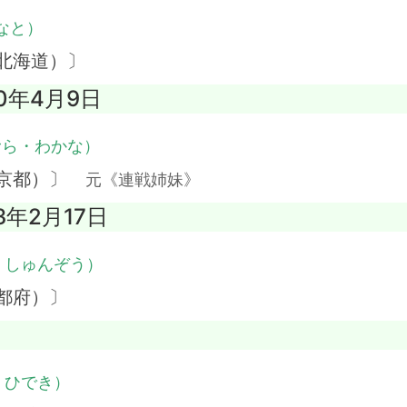
なと）
北海道）〕
20年4月9日
むら・わかな）
東京都）〕
元《連戦姉妹》
3年2月17日
・しゅんぞう）
都府）〕
・ひでき）