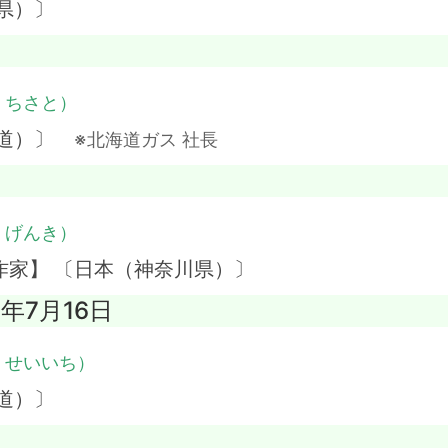
県）〕
・ちさと）
海道）〕
※北海道ガス 社長
・げんき）
作家】 〔日本（神奈川県）〕
4年7月16日
・せいいち）
道）〕