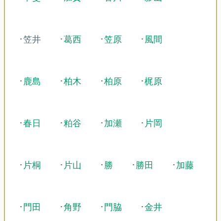
･笠井
･
葛西
･
笠原
･
風間
･
鹿島
･
柏木
･
柏原
･
梶原
･
春日
･
粕谷
･
加瀬
･
片岡
･
片桐
･
片山
･
勝
･
勝田
･
加藤
･
門田
･
角野
･
門脇
･
金井