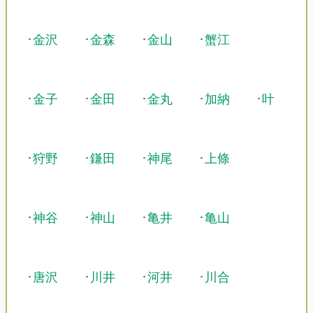
･
金沢
･
金森
･
金山
･
蟹江
･
金子
･
金田
･
金丸
･
加納
･
叶
･
狩野
･
鎌田
･
神尾
･
上條
･
神谷
･
神山
･
亀井
･
亀山
･
唐沢
･
川井
･
河井
･
川合