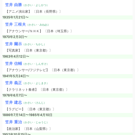
笠井 由勝
（かさい・よしかつ）
【アニメ演出家】 〔日本（長野県）〕
1935年1月21日〜
笠井 三根夫
（かさい・みねお）
【アナウンサー/ＮＨＫ】 〔日本（埼玉県）〕
1970年2月3日〜
笠井 爾示
（かさい・ちかし）
【写真家】 〔日本（東京都）〕
1963年4月12日〜
笠井 信輔
（かさい・しんすけ）
【アナウンサー/フジテレビ】 〔日本（東京都）〕
1941年5月24日〜
笠井 義正
（かさい・よしまさ）
【クラリネット奏者】 〔日本（東京都）〕
1976年6月7日〜
笠井 建志
（かさい・けんじ）
【ラグビー】 〔日本（東京都）〕
1886年7月14日〜1985年4月10日
笠井 重治
（かさい・じゅうじ）
【政治家】 〔日本（山梨県）〕
1952年10月15日〜