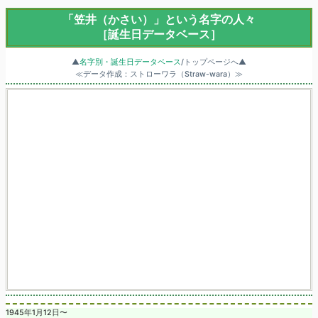
「笠井（かさい）」という名字の人々
［誕生日データベース］
▲
名字別・誕生日データベース
/トップページへ▲
≪データ作成：ストローワラ（Straw-wara）≫
1945年1月12日〜