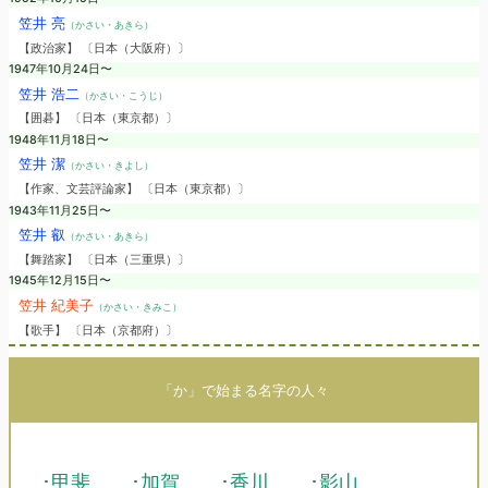
笠井 亮
（かさい・あきら）
【政治家】 〔日本（大阪府）〕
1947年10月24日〜
笠井 浩二
（かさい・こうじ）
【囲碁】 〔日本（東京都）〕
1948年11月18日〜
笠井 潔
（かさい・きよし）
【作家、文芸評論家】 〔日本（東京都）〕
1943年11月25日〜
笠井 叡
（かさい・あきら）
【舞踏家】 〔日本（三重県）〕
1945年12月15日〜
笠井 紀美子
（かさい・きみこ）
【歌手】 〔日本（京都府）〕
「か」で始まる名字の人々
･
甲斐
･
加賀
･
香川
･
影山