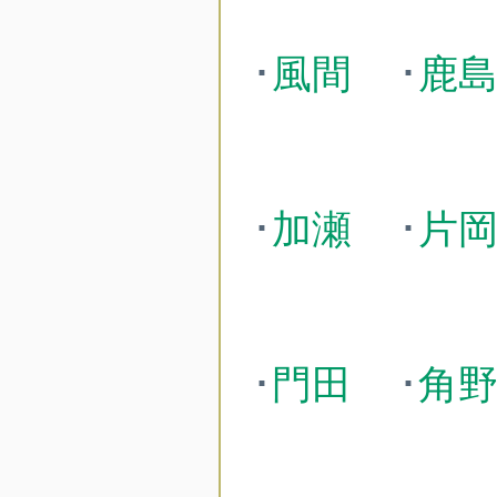
･
風間
･
鹿
･
加瀬
･
片
･
門田
･
角