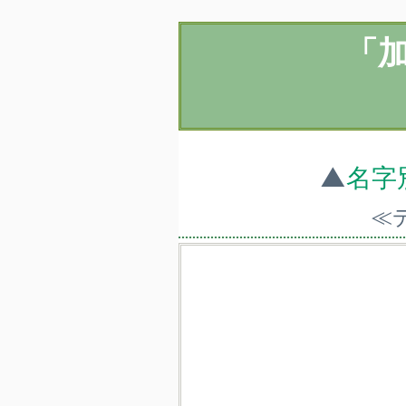
「
▲
名字
≪