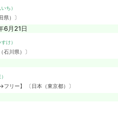
んいち）
田県）〕
3年6月21日
いすけ）
（石川県）〕
ほ）
→フリー】 〔日本（東京都）〕
）