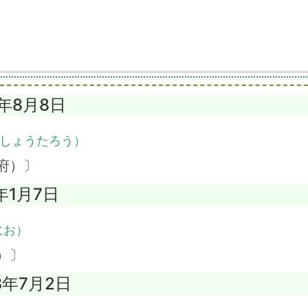
4年8月8日
しょうたろう）
府）〕
年1月7日
にお）
）〕
3年7月2日