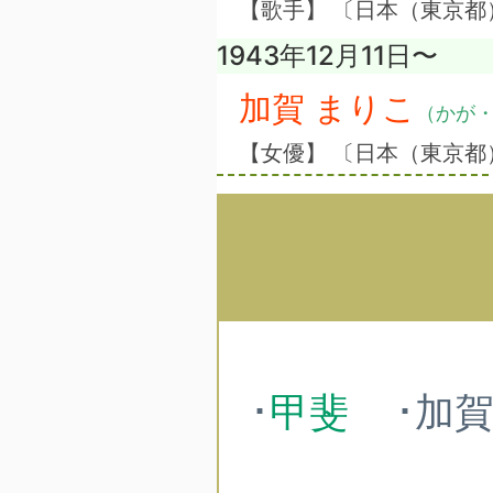
【歌手】 〔日本（東京
1943年12月11日〜
加賀 まりこ
（かが
【女優】 〔日本（東京都
･
甲斐
･加