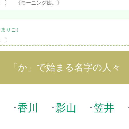
都）〕
《モーニング娘。》
・まりこ）
）〕
「か」で始まる名字の人々
賀
･
香川
･
影山
･
笠井