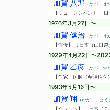
加賀 八郎
（かが・は
【ミュージシャン】 〔
1976年3月27日〜
加賀 健治
（かが・け
【俳優】 〔日本（山口県
1929年4月22日〜202
加賀 乙彦
（かが・お
【作家、医師（精神科医
1993年5月16日〜
加賀 翔
（かが・しょう
【タレント】 〔日本（