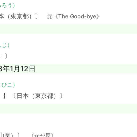
ちろう）
日本（東京都）〕
元《The Good-bye》
んじ）
）〕
3年1月12日
とひこ）
）】 〔日本（東京都）〕
）
岡山県）〕
《かが屋》