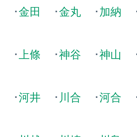
子
･
金田
･
金丸
･
加納
尾
･
上條
･
神谷
･
神山
井
･
河井
･
川合
･
河合