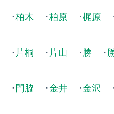
島
･
柏木
･
柏原
･
梶原
岡
･
片桐
･
片山
･
勝
･
野
･
門脇
･
金井
･
金沢