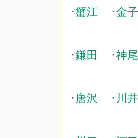
･
蟹江
･
金
･
鎌田
･
神
･
唐沢
･
川