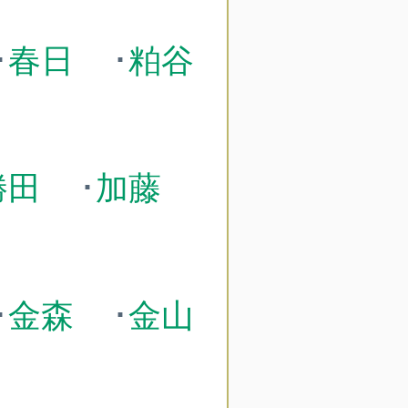
･
春日
･
粕谷
勝田
･
加藤
･
金森
･
金山