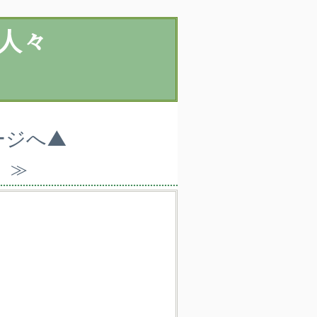
人々
ージへ▲
）≫