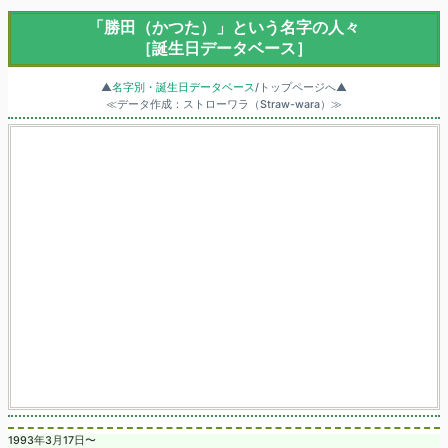
「勝田（かつた）」という名字の人々
［誕生日データベース］
▲
名字別・誕生日データベース
/トップページへ▲
≪データ作成：ストローワラ（Straw-wara）≫
1993年3月17日〜