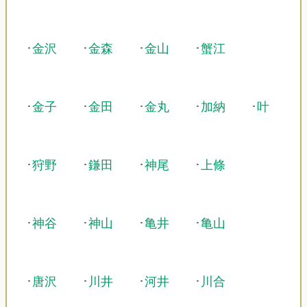
･
金沢
･
金森
･
金山
･
蟹江
･
金子
･
金田
･
金丸
･
加納
･
叶
･
狩野
･
鎌田
･
神尾
･
上條
･
神谷
･
神山
･
亀井
･
亀山
･
唐沢
･
川井
･
河井
･
川合