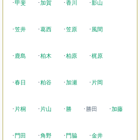
･
甲斐
･
加賀
･
香川
･
影山
･
笠井
･
葛西
･
笠原
･
風間
･
鹿島
･
柏木
･
柏原
･
梶原
･
春日
･
粕谷
･
加瀬
･
片岡
･
片桐
･
片山
･
勝
･勝田
･
加藤
･
門田
･
角野
･
門脇
･
金井