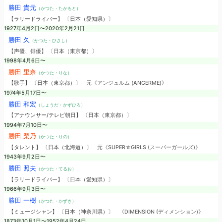
勝田 貴元
（かつた・たかもと）
【ラリードライバー】 〔日本（愛知県）〕
1927年4月2日〜2020年2月21日
勝田 久
（かつた・ひさし）
【声優、俳優】 〔日本（東京都）〕
1998年4月6日〜
勝田 里奈
（かつた・りな）
【歌手】 〔日本（東京都）〕
元《アンジュルム (ANGERME)》
1974年5月17日〜
勝田 和宏
（しょうだ・かずひろ）
【アナウンサー/テレビ朝日】 〔日本（東京都）〕
1994年7月10日〜
勝田 梨乃
（かつた・りの）
【タレント】 〔日本（北海道）〕
元《SUPER☆GiRLS (スーパーガールズ)》
1943年9月2日〜
勝田 照夫
（かつた・てるお）
【ラリードライバー】 〔日本（愛知県）〕
1966年9月3日〜
勝田 一樹
（かつた・かずき）
【ミュージシャン】 〔日本（神奈川県）〕
《DIMENSION (ディメンション)》
1873年10月1日〜1952年4月24日