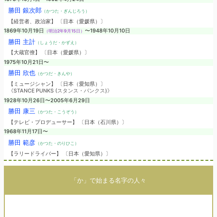
勝田 銀次郎
（かつた・ぎんじろう）
【経営者、政治家】 〔日本（愛媛県）〕
1869年10月19日
〜1948年10月10日
（明治2年9月15日）
勝田 主計
（しょうだ・かずえ）
【大蔵官僚】 〔日本（愛媛県）〕
1975年10月21日〜
勝田 欣也
（かつだ・きんや）
【ミュージシャン】 〔日本（愛知県）〕
《STANCE PUNKS (スタンス・パンクス)》
1928年10月26日〜2005年6月29日
勝田 康三
（かつた・こうぞう）
【テレビ・プロデューサー】 〔日本（石川県）〕
1968年11月17日〜
勝田 範彦
（かつた・のりひこ）
【ラリードライバー】 〔日本（愛知県）〕
「か」で始まる名字の人々