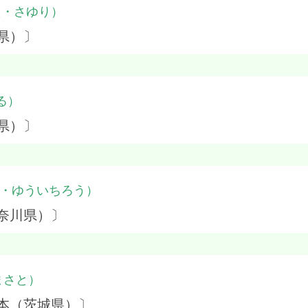
た・さゆり）
県）〕
る）
県）〕
・ゆういちろう）
奈川県）〕
まさと）
本（茨城県）〕