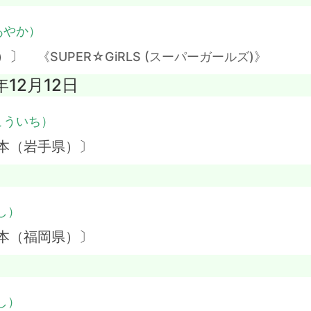
あやか）
県）〕
《SUPER☆GiRLS (スーパーガールズ)》
年12月12日
こういち）
本（岩手県）〕
し）
本（福岡県）〕
し）