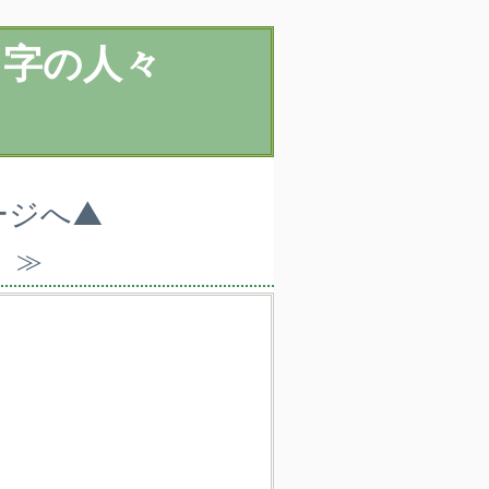
名字の人々
ージへ▲
）≫