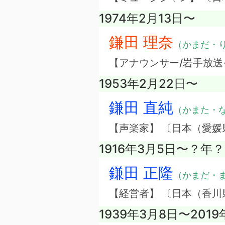
1974年2月13日〜
鎌田 理奈
（かまだ・
【アナウンサー/岩手放送
1953年2月22日〜
鎌田 直純
（かまた・
【声楽家】 〔日本（愛媛
1916年3月5日〜？年
鎌田 正隆
（かまだ・
【経営者】 〔日本（香
1939年3月8日〜2019