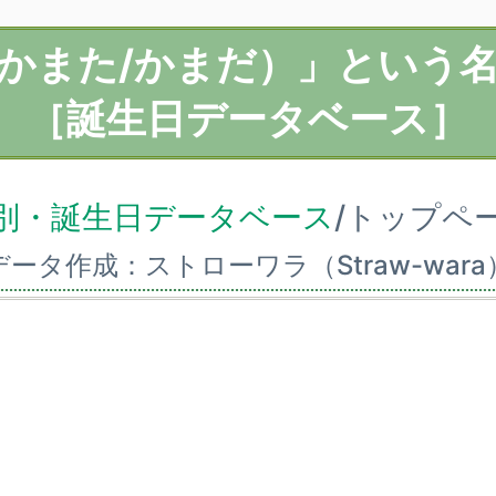
かまた/かまだ）」という
［誕生日データベース］
別・誕生日データベース
/トップペ
データ作成：ストローワラ（Straw-wara