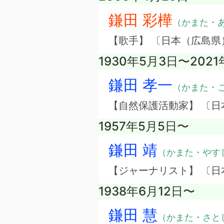
鎌田 彩樺
（かまた・
【歌手】 〔日本（広島
1930年5月3日〜2021
鎌田 孝一
（かまた・
【自然保護活動家】 〔日
1957年5月5日〜
鎌田 靖
（かまた・やす
【ジャーナリスト】 〔日
1938年6月12日〜
鎌田 慧
（かまた・さと