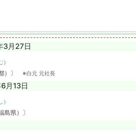
年3月27日
む）
京都）〕
※白元 元社長
年6月13日
し）
福島県）〕