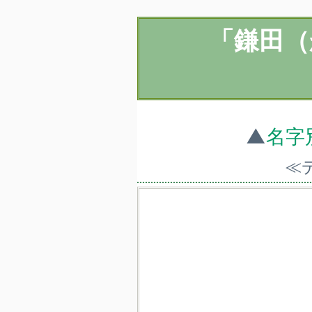
「鎌田（
▲
名字
≪