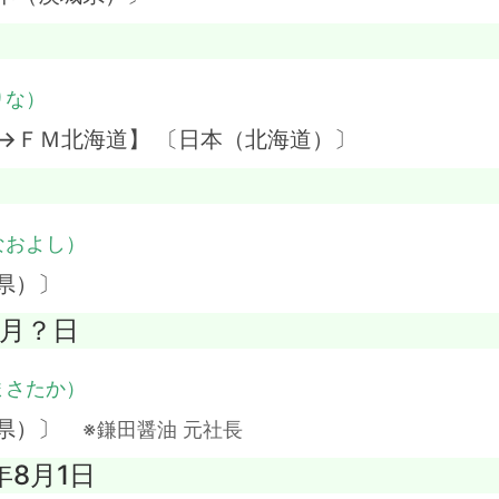
りな）
→ＦＭ北海道】 〔日本（北海道）〕
なおよし）
県）〕
？月？日
まさたか）
川県）〕
※鎌田醤油 元社長
年8月1日