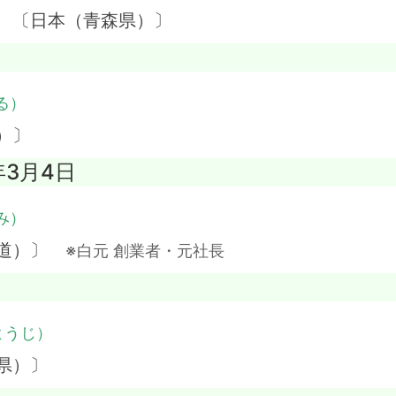
】 〔日本（青森県）〕
る）
）〕
年3月4日
み）
海道）〕
※白元 創業者・元社長
ようじ）
県）〕