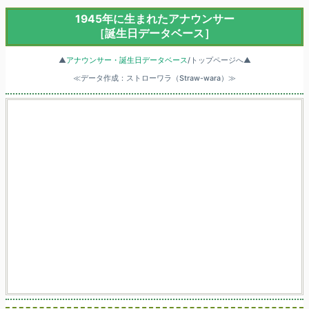
1945年に生まれたアナウンサー
［誕生日データベース］
▲
アナウンサー・誕生日データベース
/トップページへ▲
≪データ作成：ストローワラ（Straw-wara）≫