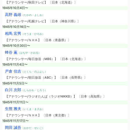
【アナウンサー/秋田テレビ】 〔日本（北海道）〕
1945年10月4日〜
高野 義雄
（たかの・よしお）
【アナウンサー/札幌テレビ】 〔日本（神奈川県）〕
1945年10月16日〜
相馬 宏男
（そうま・ひろお）
【アナウンサー/ＮＨＫ】 〔日本（青森県）〕
1945年10月30日〜
蜂谷 薫
（はちや・かおる）
【アナウンサー/毎日放送（MBS）】 〔日本（北海道）〕
1945年11月4日〜
戸倉 信吉
（とくら・のぶよし）
【アナウンサー/朝日放送（ABC）】 〔日本（長野県）〕
1945年11月5日〜
白川 次郎
（しらかわ・じろう）
【アナウンサー/ラジオたんぱ（ラジオNIKKEI）】 〔日本（高知県）〕
1945年11月11日〜
生熊 雅夫
（いくま・まさお）
【アナウンサー/ＮＨＫ】 〔日本（東京都）〕
1945年11月17日〜
岡田 誠吾
（おかだ・せいご）