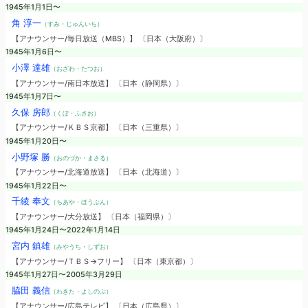
1945年1月1日〜
角 淳一
（すみ・じゅんいち）
【アナウンサー/毎日放送（MBS）】 〔日本（大阪府）〕
1945年1月6日〜
小澤 達雄
（おざわ・たつお）
【アナウンサー/南日本放送】 〔日本（静岡県）〕
1945年1月7日〜
久保 房郎
（くぼ・ふさお）
【アナウンサー/ＫＢＳ京都】 〔日本（三重県）〕
1945年1月20日〜
小野塚 勝
（おのづか・まさる）
【アナウンサー/北海道放送】 〔日本（北海道）〕
1945年1月22日〜
千綾 奉文
（ちあや・ほうぶん）
【アナウンサー/大分放送】 〔日本（福岡県）〕
1945年1月24日〜2022年1月14日
宮内 鎮雄
（みやうち・しずお）
【アナウンサー/ＴＢＳ→フリー】 〔日本（東京都）〕
1945年1月27日〜2005年3月29日
脇田 義信
（わきた・よしのぶ）
【アナウンサー/広島テレビ】 〔日本（広島県）〕