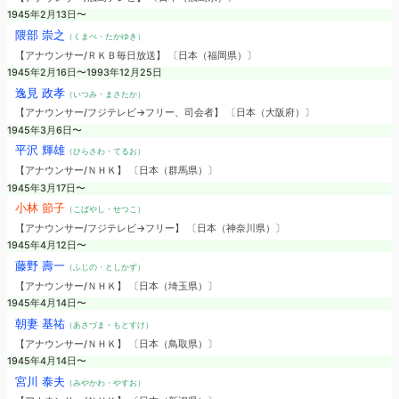
1945年2月13日〜
隈部 崇之
（くまべ・たかゆき）
【アナウンサー/ＲＫＢ毎日放送】 〔日本（福岡県）〕
1945年2月16日〜1993年12月25日
逸見 政孝
（いつみ・まさたか）
【アナウンサー/フジテレビ→フリー、司会者】 〔日本（大阪府）〕
1945年3月6日〜
平沢 輝雄
（ひらさわ・てるお）
【アナウンサー/ＮＨＫ】 〔日本（群馬県）〕
1945年3月17日〜
小林 節子
（こばやし・せつこ）
【アナウンサー/フジテレビ→フリー】 〔日本（神奈川県）〕
1945年4月12日〜
藤野 壽一
（ふじの・としかず）
【アナウンサー/ＮＨＫ】 〔日本（埼玉県）〕
1945年4月14日〜
朝妻 基祐
（あさづま・もとすけ）
【アナウンサー/ＮＨＫ】 〔日本（鳥取県）〕
1945年4月14日〜
宮川 泰夫
（みやかわ・やすお）