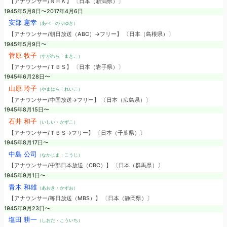
【アナウンサー/ＮＨＫ】 〔日本（新潟県）〕
1945年5月8日〜2017年4月6日
安部 憲幸
（あべ・のりゆき）
【アナウンサー/朝日放送（ABC）→フリー】 〔日本（島根県）〕
1945年5月9日〜
菅原 牧子
（すがわら・まきこ）
【アナウンサー/ＴＢＳ】 〔日本（岩手県）〕
1945年6月28日〜
山原 玲子
（やまはら・れいこ）
【アナウンサー/中国放送→フリー】 〔日本（広島県）〕
1945年8月15日〜
石井 和子
（いしい・かずこ）
【アナウンサー/ＴＢＳ→フリー】 〔日本（千葉県）〕
1945年8月17日〜
中島 公司
（なかじま・こうじ）
【アナウンサー/中部日本放送（CBC）】 〔日本（群馬県）〕
1945年9月1日〜
青木 和雄
（あおき・かずお）
【アナウンサー/毎日放送（MBS）】 〔日本（静岡県）〕
1945年9月23日〜
塩田 耕一
（しおだ・こういち）