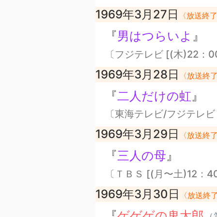
1969年3月27日
〈放送終
『
男はつらいよ
』
〔フジテレビ [(木)22：0
1969年3月28日
〈放送終
『
二人だけの虹
』
〔東海テレビ/フジテレビ [
1969年3月29日
〈放送終
『
三人の母
』
〔ＴＢＳ [(月〜土)12：4
1969年3月30日
〈放送終
『
ゲゲゲの鬼太郎
（