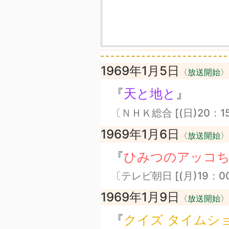
1969年1月5日
〈放送開始〉
『
天と地と
』
〔ＮＨＫ総合 [(日)20：1
1969年1月6日
〈放送開始〉
『
ひみつのアッコ
〔テレビ朝日 [(月)19：0
1969年1月9日
〈放送開始〉
『
クイズ タイムシ