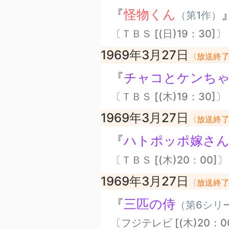
『
怪物くん
（第1作）
〔ＴＢＳ [(日)19：30]〕
1969年3月27日
〈放送終
『
チャコとケンち
〔ＴＢＳ [(木)19：30]〕
1969年3月27日
〈放送終
『
ハトポッポ嫁さ
〔ＴＢＳ [(木)20：00]〕
1969年3月27日
〈放送終
『
三匹の侍
（第6シリ
〔フジテレビ [(木)20：0