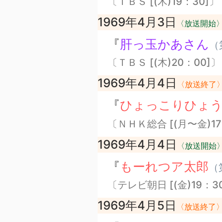
〔ＴＢＳ [(木)19：30]〕
1969年4月3日
〈放送開始
『
肝っ玉かあさん
（
〔ＴＢＳ [(木)20：00]〕
1969年4月4日
〈放送終了
『
ひょっこりひょ
〔ＮＨＫ総合 [(月〜金)17
1969年4月4日
〈放送開始
『
もーれつア太郎
（
〔テレビ朝日 [(金)19：3
1969年4月5日
〈放送終了