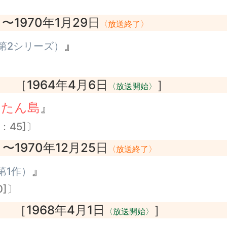
〜1970年1月29日
〉
〈放送終了〉
』
第2シリーズ）
［1964年4月6日
］
〉
〈放送開始〉
うたん島
』
：45]〕
〜1970年12月25日
〉
〈放送終了〉
』
第1作）
0]〕
［1968年4月1日
］
〉
〈放送開始〉