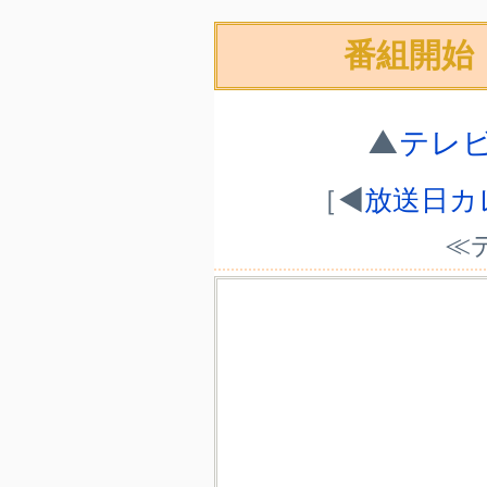
番組開始
▲
テレ
［◀
放送日カレ
≪