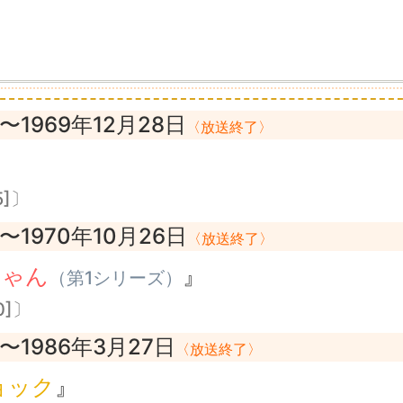
〜1969年12月28日
〈放送終了〉
5]〕
〜1970年10月26日
〈放送終了〉
ちゃん
』
（第1シリーズ）
0]〕
〜1986年3月27日
〈放送終了〉
ョック
』