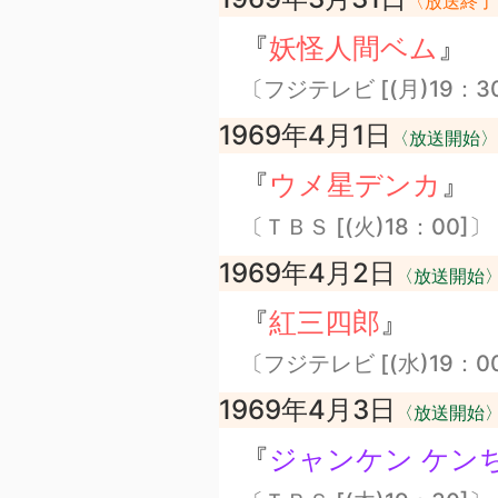
〈放送終了
『
妖怪人間ベム
』
〔フジテレビ [(月)19：3
1969年4月1日
〈放送開始〉
『
ウメ星デンカ
』
〔ＴＢＳ [(火)18：00]〕
1969年4月2日
〈放送開始
『
紅三四郎
』
〔フジテレビ [(水)19：0
1969年4月3日
〈放送開始
『
ジャンケン ケン