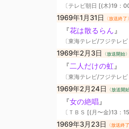
〔テレビ朝日 [(木)19：0
1969年1月31日
〈放送終了
『
花は散るらん
』
〔東海テレビ/フジテレビ [
1969年2月3日
〈放送開始
『
二人だけの虹
』
〔東海テレビ/フジテレビ [
1969年2月24日
〈放送開
『
女の絶唱
』
〔ＴＢＳ [(月〜金)13：1
1969年3月23日
〈放送終