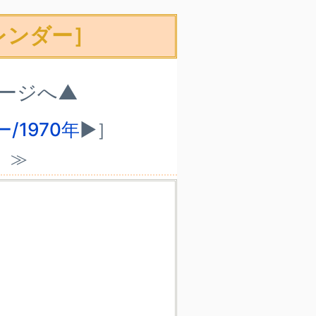
レンダー］
ページへ▲
/1970年
▶］
）≫