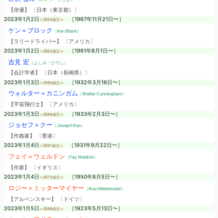
【俳優】 〔日本（東京都）〕
2023年1月2日
［1967年11月21日〜］
≪満55歳没≫
ケン＝ブロック
（Ken Block）
【ラリードライバー】 〔アメリカ〕
2023年1月2日
［1961年8月1日〜］
≪満62歳没≫
吉見 宏
（よしみ・ひろし）
【会計学者】 〔日本（長崎県）〕
2023年1月3日
［1932年3月16日〜］
≪満90歳没≫
ウォルター＝カニンガム
（Walter Cunningham）
【宇宙飛行士】 〔アメリカ〕
2023年1月3日
［1933年2月3日〜］
≪満89歳没≫
ジョセフ＝クー
（Joseph Koo）
【作曲家】 〔香港〕
2023年1月4日
［1931年9月22日〜］
≪満91歳没≫
フェイ＝ウェルドン
（Fay Weldon）
【作家】 〔イギリス〕
2023年1月4日
［1950年8月5日〜］
≪満72歳没≫
ロジー＝ミッターマイヤー
（Rosi Mittermaier）
【アルペンスキー】 〔ドイツ〕
2023年1月5日
［1923年5月13日〜］
≪満99歳没≫