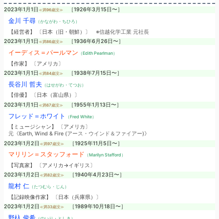
2023年1月1日
［1926年3月15日〜］
≪満96歳没≫
金川 千尋
（かながわ・ちひろ）
【経営者】 〔日本（旧・朝鮮）〕
※信越化学工業 元社長
2023年1月1日
［1936年6月26日〜］
≪満86歳没≫
イーディス＝パールマン
（Edith Pearlman）
【作家】 〔アメリカ〕
2023年1月1日
［1938年7月15日〜］
≪満84歳没≫
長谷川 哲夫
（はせがわ・てつお）
【俳優】 〔日本（富山県）〕
2023年1月1日
［1955年1月13日〜］
≪満67歳没≫
フレッド＝ホワイト
（Fred White）
【ミュージシャン】 〔アメリカ〕
元《Earth, Wind & Fire (アース・ウインド＆ファイアー)》
2023年1月2日
［1925年11月5日〜］
≪満97歳没≫
マリリン＝スタッフォード
（Marilyn Stafford）
【写真家】 〔アメリカ→イギリス〕
2023年1月2日
［1940年4月23日〜］
≪満82歳没≫
龍村 仁
（たつむら・じん）
【記録映像作家】 〔日本（兵庫県）〕
2023年1月2日
［1989年10月18日〜］
≪満33歳没≫
野杁 俊希
（のいり・としき）