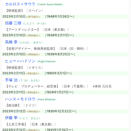
カルロス＝サウラ
（Carlos Saura Atarés）
【映画監督】 〔スペイン〕
2023年2月10日
［1948年1月26日〜］
≪満75歳没≫
信藤 三雄
（しんどう・みつお）
【アートディレクター】 〔日本（東京都）〕
2023年2月10日
［1938年2月11日〜］
≪満84歳没≫
高橋 章
（たかはし・あきら）
【造形デザイナー、映画美術監督】 〔日本（旧・満州）〕
2023年2月10日
［1936年8月25日〜］
≪満86歳没≫
ヒュー＝ハドソン
（Hugh Hudson）
【映画監督】 〔イギリス〕
2023年2月11日
［1960年3月1日〜］
≪満62歳没≫
手塚 治
（てづか・おさむ）
【テレビ・プロデューサー、経営者】 〔日本（千葉県）〕
※東映 元社長
2023年2月11日
［1928年1月27日〜］
≪満95歳没≫
ハンス＝モドロウ
（Hans Modrow）
【政治家】 〔ドイツ〕
2023年2月12日
［1930年12月22日〜］
≪満92歳没≫
伊藤 學
（いとう・まなぶ）
【土木工学者】 〔日本（東京都）〕
2023年2月12日
［1931年1月15日〜］
≪満92歳没≫