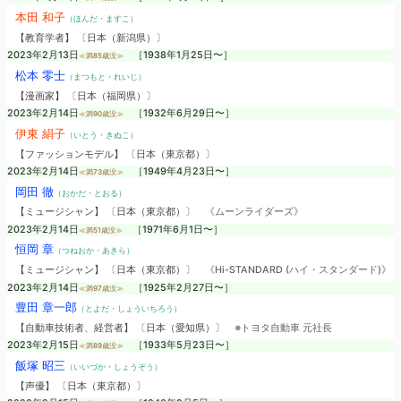
本田 和子
（ほんだ・ますこ）
【教育学者】 〔日本（新潟県）〕
2023年2月13日
［1938年1月25日〜］
≪満85歳没≫
松本 零士
（まつもと・れいじ）
【漫画家】 〔日本（福岡県）〕
2023年2月14日
［1932年6月29日〜］
≪満90歳没≫
伊東 絹子
（いとう・きぬこ）
【ファッションモデル】 〔日本（東京都）〕
2023年2月14日
［1949年4月23日〜］
≪満73歳没≫
岡田 徹
（おかだ・とおる）
【ミュージシャン】 〔日本（東京都）〕
《ムーンライダーズ》
2023年2月14日
［1971年6月1日〜］
≪満51歳没≫
恒岡 章
（つねおか・あきら）
【ミュージシャン】 〔日本（東京都）〕
《Hi-STANDARD (ハイ・スタンダード)》
2023年2月14日
［1925年2月27日〜］
≪満97歳没≫
豊田 章一郎
（とよだ・しょういちろう）
【自動車技術者、経営者】 〔日本（愛知県）〕
※トヨタ自動車 元社長
2023年2月15日
［1933年5月23日〜］
≪満89歳没≫
飯塚 昭三
（いいづか・しょうぞう）
【声優】 〔日本（東京都）〕