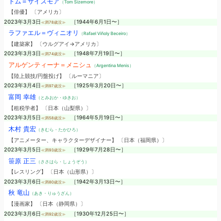
トム＝サイズモア
（Tom Sizemore）
【俳優】 〔アメリカ〕
2023年3月3日
［1944年6月1日〜］
≪満78歳没≫
ラファエル＝ヴィニオリ
（Rafael Viñoly Beceiro）
【建築家】 〔ウルグアイ→アメリカ〕
2023年3月3日
［1948年7月19日〜］
≪満74歳没≫
アルゲンティーナ＝メニシュ
（Argentina Menis）
【陸上競技/円盤投げ】 〔ルーマニア〕
2023年3月4日
［1925年3月20日〜］
≪満97歳没≫
富岡 幸雄
（とみおか・ゆきお）
【租税学者】 〔日本（山梨県）〕
2023年3月5日
［1964年5月19日〜］
≪満58歳没≫
木村 貴宏
（きむら・たかひろ）
【アニメーター、キャラクターデザイナー】 〔日本（福岡県）〕
2023年3月5日
［1929年7月28日〜］
≪満93歳没≫
笹原 正三
（ささはら・しょうぞう）
【レスリング】 〔日本（山形県）〕
2023年3月6日
［1942年3月13日〜］
≪満80歳没≫
秋 竜山
（あき・りゅうざん）
【漫画家】 〔日本（静岡県）〕
2023年3月6日
［1930年12月25日〜］
≪満92歳没≫