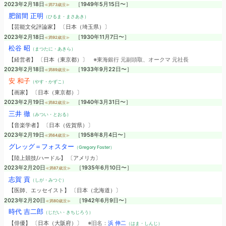
2023年2月18日
［1949年5月15日〜］
≪満73歳没≫
肥留間 正明
（ひるま・まさあき）
【芸能文化評論家】 〔日本（埼玉県）〕
2023年2月18日
［1930年11月7日〜］
≪満92歳没≫
松谷 昭
（まつたに・あきら）
【経営者】 〔日本（東京都）〕
※東海銀行 元副頭取、オークマ 元社長
2023年2月18日
［1933年9月22日〜］
≪満89歳没≫
安 和子
（やす・かずこ）
【画家】 〔日本（東京都）〕
2023年2月19日
［1940年3月31日〜］
≪満82歳没≫
三井 徹
（みつい・とおる）
【音楽学者】 〔日本（佐賀県）〕
2023年2月19日
［1958年8月4日〜］
≪満64歳没≫
グレッグ＝フォスター
（Gregory Foster）
【陸上競技/ハードル】 〔アメリカ〕
2023年2月20日
［1935年6月10日〜］
≪満87歳没≫
志賀 貢
（しが・みつぐ）
【医師、エッセイスト】 〔日本（北海道）〕
2023年2月20日
［1942年6月9日〜］
≪満80歳没≫
時代 吉二郎
（じだい・きちじろう）
【俳優】 〔日本（大阪府）〕
※旧名：
浜 伸二
（はま・しんじ）