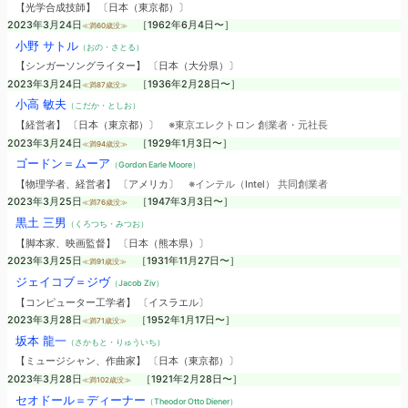
【光学合成技師】 〔日本（東京都）〕
2023年3月24日
［1962年6月4日〜］
≪満60歳没≫
小野 サトル
（おの・さとる）
【シンガーソングライター】 〔日本（大分県）〕
2023年3月24日
［1936年2月28日〜］
≪満87歳没≫
小高 敏夫
（こだか・としお）
【経営者】 〔日本（東京都）〕
※東京エレクトロン 創業者・元社長
2023年3月24日
［1929年1月3日〜］
≪満94歳没≫
ゴードン＝ムーア
（Gordon Earle Moore）
【物理学者、経営者】 〔アメリカ〕
※インテル（Intel） 共同創業者
2023年3月25日
［1947年3月3日〜］
≪満76歳没≫
黒土 三男
（くろつち・みつお）
【脚本家、映画監督】 〔日本（熊本県）〕
2023年3月25日
［1931年11月27日〜］
≪満91歳没≫
ジェイコブ＝ジヴ
（Jacob Ziv）
【コンピューター工学者】 〔イスラエル〕
2023年3月28日
［1952年1月17日〜］
≪満71歳没≫
坂本 龍一
（さかもと・りゅういち）
【ミュージシャン、作曲家】 〔日本（東京都）〕
2023年3月28日
［1921年2月28日〜］
≪満102歳没≫
セオドール＝ディーナー
（Theodor Otto Diener）