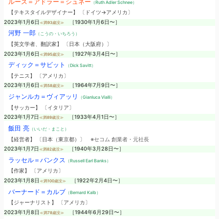
ルース＝アドラー＝シュネー
（Ruth Adler Schnee）
【テキスタイルデザイナー】 〔ドイツ→アメリカ〕
2023年1月6日
［1930年1月6日〜］
≪満93歳没≫
河野 一郎
（こうの・いちろう）
【英文学者、翻訳家】 〔日本（大阪府）〕
2023年1月6日
［1927年3月4日〜］
≪満95歳没≫
ディック＝サビット
（Dick Savitt）
【テニス】 〔アメリカ〕
2023年1月6日
［1964年7月9日〜］
≪満58歳没≫
ジャンルカ＝ヴィアッリ
（Gianluca Vialli）
【サッカー】 〔イタリア〕
2023年1月7日
［1933年4月1日〜］
≪満89歳没≫
飯田 亮
（いいだ・まこと）
【経営者】 〔日本（東京都）〕
※セコム 創業者・元社長
2023年1月7日
［1940年3月28日〜］
≪満82歳没≫
ラッセル＝バンクス
（Russell Earl Banks）
【作家】 〔アメリカ〕
2023年1月8日
［1922年2月4日〜］
≪満100歳没≫
バーナード＝カルブ
（Bernard Kalb）
【ジャーナリスト】 〔アメリカ〕
2023年1月8日
［1944年6月29日〜］
≪満78歳没≫