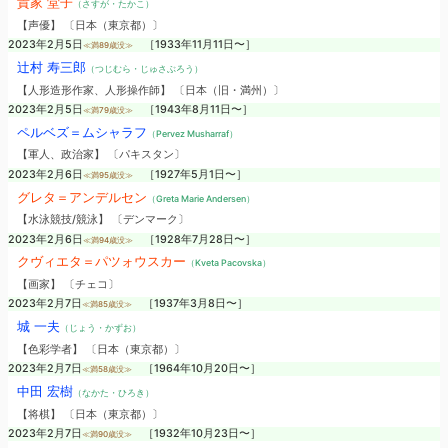
貴家 堂子
（さすが・たかこ）
【声優】 〔日本（東京都）〕
2023年2月5日
［1933年11月11日〜］
≪満89歳没≫
辻村 寿三郎
（つじむら・じゅさぶろう）
【人形造形作家、人形操作師】 〔日本（旧・満州）〕
2023年2月5日
［1943年8月11日〜］
≪満79歳没≫
ペルベズ＝ムシャラフ
（Pervez Musharraf）
【軍人、政治家】 〔パキスタン〕
2023年2月6日
［1927年5月1日〜］
≪満95歳没≫
グレタ＝アンデルセン
（Greta Marie Andersen）
【水泳競技/競泳】 〔デンマーク〕
2023年2月6日
［1928年7月28日〜］
≪満94歳没≫
クヴィエタ＝パツォウスカー
（Kveta Pacovska）
【画家】 〔チェコ〕
2023年2月7日
［1937年3月8日〜］
≪満85歳没≫
城 一夫
（じょう・かずお）
【色彩学者】 〔日本（東京都）〕
2023年2月7日
［1964年10月20日〜］
≪満58歳没≫
中田 宏樹
（なかた・ひろき）
【将棋】 〔日本（東京都）〕
2023年2月7日
［1932年10月23日〜］
≪満90歳没≫