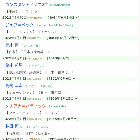
コンスタンティノス2世
（Constantine II）
【王族】 〔ギリシャ〕
2023年1月10日
［1944年6月24日〜］
≪満78歳没≫
ジェフ＝ベック
（Geoffery Arnold “Jeff” Beck）
【ミュージシャン】 〔イギリス〕
2023年1月11日
［1961年12月22日〜］
≪満61歳没≫
鏑木 蓮
（かぶらぎ・れん）
【作家】 〔日本（京都府）〕
2023年1月11日
［1943年8月2日〜］
≪満79歳没≫
鈴木 邦男
（すずき・くにお）
【政治活動家、評論家】 〔日本（福島県）〕
2023年1月11日
［1952年6月6日〜］
≪満70歳没≫
高橋 幸宏
（たかはし・ゆきひろ）
【ミュージシャン】 〔日本（東京都）〕
2023年1月11日
［1966年3月25日〜］
≪満56歳没≫
タチアナ＝パティッツ
（Tatjana Patitz）
【ファッションモデル】 〔ドイツ〕
2023年1月11日
［1935年4月26日〜］
≪満87歳没≫
林田 恒夫
（はやしだ・つねお）
【写真家】 〔日本（北海道）〕
2023年1月12日
［1929年4月22日〜］
≪満93歳没≫