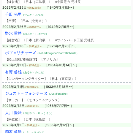
【経営者】 〔日本（広島県）〕
※中国電力 元社長
2023年2月25日
［1940年3月1日〜］
≪満82歳没≫
千田 光男
（せんだ・みつお）
【声優】 〔日本（北海道）〕
2023年2月26日
［1942年2月5日〜］
≪満81歳没≫
野水 重勝
（のみず・しげかつ）
【経営者】 〔日本（新潟県）〕
※ツインバード工業 元社長
2023年2月26日
［1926年2月20日〜］
≪満97歳没≫
ボブ＝リチャーズ
（Robert Eugene “Bob” Richards）
【陸上競技/棒高跳び】 〔アメリカ〕
2023年2月27日
［1964年10月14日〜］
≪満58歳没≫
有賀 啓雄
（あるが・のぶお）
【シンガーソングライター】 〔日本（東京都）〕
2023年3月1日
［1933年8月18日〜］
≪満89歳没≫
ジュスト＝フォンテーヌ
（Just Fontaine）
【サッカー】 〔モロッコ→フランス〕
2023年3月2日
［1956年7月7日〜］
≪満66歳没≫
大川 隆法
（おおかわ・りゅうほう）
【宗教家】 〔日本（徳島県）〕
2023年3月2日
［1935年2月12日〜］
≪満88歳没≫
四家 啓助
（しけ・けいすけ）