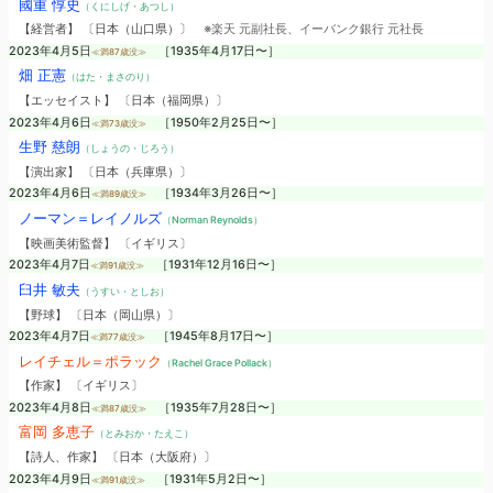
國重 惇史
（くにしげ・あつし）
【経営者】 〔日本（山口県）〕
※楽天 元副社長、イーバンク銀行 元社長
2023年4月5日
［1935年4月17日〜］
≪満87歳没≫
畑 正憲
（はた・まさのり）
【エッセイスト】 〔日本（福岡県）〕
2023年4月6日
［1950年2月25日〜］
≪満73歳没≫
生野 慈朗
（しょうの・じろう）
【演出家】 〔日本（兵庫県）〕
2023年4月6日
［1934年3月26日〜］
≪満89歳没≫
ノーマン＝レイノルズ
（Norman Reynolds）
【映画美術監督】 〔イギリス〕
2023年4月7日
［1931年12月16日〜］
≪満91歳没≫
臼井 敏夫
（うすい・としお）
【野球】 〔日本（岡山県）〕
2023年4月7日
［1945年8月17日〜］
≪満77歳没≫
レイチェル＝ポラック
（Rachel Grace Pollack）
【作家】 〔イギリス〕
2023年4月8日
［1935年7月28日〜］
≪満87歳没≫
富岡 多恵子
（とみおか・たえこ）
【詩人、作家】 〔日本（大阪府）〕
2023年4月9日
［1931年5月2日〜］
≪満91歳没≫