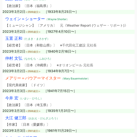
【政治家】 〔日本（福島県）〕
2023年3月2日
［1933年8月25日〜］
≪満89歳没≫
ウェイン＝ショーター
（Wayne Shorter）
【ミュージシャン】 〔アメリカ〕
元《Weather Report (ウェザー・リポート)》
2023年3月2日
［1927年4月10日〜］
≪満95歳没≫
玉置 正和
（たまき・まさかず）
【経営者】 〔日本（和歌山県）〕
※千代田化工建設 元社長
2023年3月2日
［1940年2月16日〜］
≪満83歳没≫
仲村 文弘
（なかむら・ふみひろ）
【経営者】 〔日本（沖縄県）〕
※オリオンビール 元社長
2023年3月2日
［1934年9月7日〜］
≪満88歳没≫
メアリー＝バウアーマイスター
（Mary Bauermeister）
【現代美術家】 〔ドイツ〕
2023年3月3日
［1941年7月15日〜］
≪満81歳没≫
今井 宏
（いまい・ひろし）
【政治家】 〔日本（埼玉県）〕
2023年3月3日
［1935年1月31日〜］
≪満88歳没≫
大江 健三郎
（おおえ・けんざぶろう）
【作家】 〔日本（愛媛県）〕
2023年3月3日
［1961年11月29日〜］
≪満61歳没≫