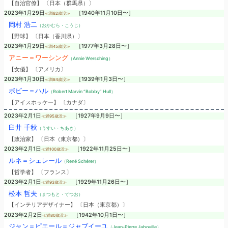
【自治官僚】 〔日本（群馬県）〕
2023年1月29日
［1940年11月10日〜］
≪満82歳没≫
岡村 浩二
（おかむら・こうじ）
【野球】 〔日本（香川県）〕
2023年1月29日
［1977年3月28日〜］
≪満45歳没≫
アニー＝ワーシング
（Annie Wersching）
【女優】 〔アメリカ〕
2023年1月30日
［1939年1月3日〜］
≪満84歳没≫
ボビー＝ハル
（Robert Marvin “Bobby” Hull）
【アイスホッケー】 〔カナダ〕
2023年2月1日
［1927年9月9日〜］
≪満95歳没≫
臼井 千秋
（うすい・ちあき）
【政治家】 〔日本（東京都）〕
2023年2月1日
［1922年11月25日〜］
≪満100歳没≫
ルネ＝シェレール
（René Schérer）
【哲学者】 〔フランス〕
2023年2月1日
［1929年11月26日〜］
≪満93歳没≫
松本 哲夫
（まつもと・てつお）
【インテリアデザイナー】 〔日本（東京都）〕
2023年2月2日
［1942年10月1日〜］
≪満80歳没≫
ジャン＝ピエール＝ジャブイーユ
（Jean-Pierre Jabouille）