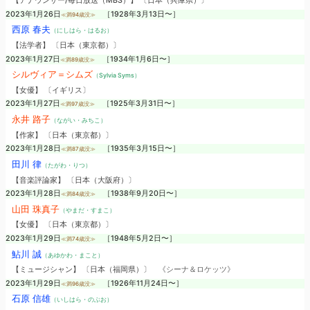
【アナウンサー/毎日放送（MBS）】 〔日本（兵庫県）〕
2023年1月26日
［1928年3月13日〜］
≪満94歳没≫
西原 春夫
（にしはら・はるお）
【法学者】 〔日本（東京都）〕
2023年1月27日
［1934年1月6日〜］
≪満89歳没≫
シルヴィア＝シムズ
（Sylvia Syms）
【女優】 〔イギリス〕
2023年1月27日
［1925年3月31日〜］
≪満97歳没≫
永井 路子
（ながい・みちこ）
【作家】 〔日本（東京都）〕
2023年1月28日
［1935年3月15日〜］
≪満87歳没≫
田川 律
（たがわ・りつ）
【音楽評論家】 〔日本（大阪府）〕
2023年1月28日
［1938年9月20日〜］
≪満84歳没≫
山田 珠真子
（やまだ・すまこ）
【女優】 〔日本（東京都）〕
2023年1月29日
［1948年5月2日〜］
≪満74歳没≫
鮎川 誠
（あゆかわ・まこと）
【ミュージシャン】 〔日本（福岡県）〕
《シーナ＆ロケッツ》
2023年1月29日
［1926年11月24日〜］
≪満96歳没≫
石原 信雄
（いしはら・のぶお）