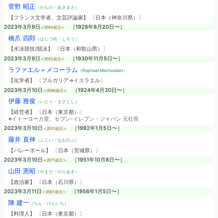
菅野 昭正
（かんの・あきまさ）
【フランス文学者、文芸評論家】 〔日本（神奈川県）〕
2023年3月9日
［1928年9月20日〜］
≪満94歳没≫
橋爪 四郎
（はしづめ・しろう）
【水泳競技/競泳】 〔日本（和歌山県）〕
2023年3月9日
［1930年11月5日〜］
≪満92歳没≫
ラファエル＝メコーラム
（Raphael Mechoulam）
【化学者】 〔ブルガリア→イスラエル〕
2023年3月10日
［1924年4月30日〜］
≪満98歳没≫
伊藤 雅俊
（いとう・まさとし）
【経営者】 〔日本（東京都）〕
※イトーヨーカ堂、セブン-イレブン・ジャパン 元社長
2023年3月10日
［1992年1月5日〜］
≪満31歳没≫
藤井 直伸
（ふじい・なおのぶ）
【バレーボール】 〔日本（宮城県）〕
2023年3月10日
［1951年10月8日〜］
≪満71歳没≫
山田 憲昭
（やまだ・のりあき）
【政治家】 〔日本（石川県）〕
2023年3月11日
［1956年1月5日〜］
≪満67歳没≫
陳 建一
（ちん・けんいち）
【料理人】 〔日本（東京都）〕