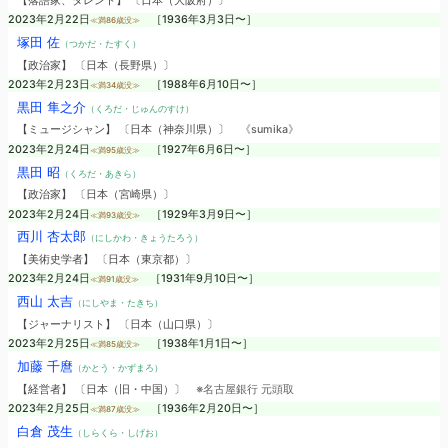
【落語家、タレント】 〔日本（大阪府）〕
2023年2月22日
［1936年3月3日〜］
≪満86歳没≫
塚田 佐
（つかだ・たすく）
【政治家】 〔日本（長野県）〕
2023年2月23日
［1988年6月10日〜］
≪満34歳没≫
黒田 隼之介
（くろだ・じゅんのすけ）
【ミュージシャン】 〔日本（神奈川県）〕
《sumika》
2023年2月24日
［1927年6月6日〜］
≪満95歳没≫
黒田 昭
（くろだ・あきら）
【政治家】 〔日本（宮崎県）〕
2023年2月24日
［1929年3月9日〜］
≪満93歳没≫
西川 杏太郎
（にしかわ・きょうたろう）
【美術史学者】 〔日本（東京都）〕
2023年2月24日
［1931年9月10日〜］
≪満91歳没≫
西山 太吉
（にしやま・たきち）
【ジャーナリスト】 〔日本（山口県）〕
2023年2月25日
［1938年1月1日〜］
≪満85歳没≫
加藤 千麿
（かとう・かずまろ）
【経営者】 〔日本（旧・中国）〕
※名古屋銀行 元頭取
2023年2月25日
［1936年2月20日〜］
≪満87歳没≫
白倉 茂生
（しらくら・しげお）