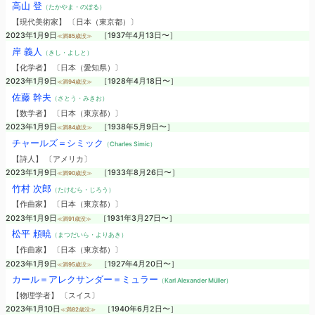
高山 登
（たかやま・のぼる）
【現代美術家】 〔日本（東京都）〕
2023年1月9日
［1937年4月13日〜］
≪満85歳没≫
岸 義人
（きし・よしと）
【化学者】 〔日本（愛知県）〕
2023年1月9日
［1928年4月18日〜］
≪満94歳没≫
佐藤 幹夫
（さとう・みきお）
【数学者】 〔日本（東京都）〕
2023年1月9日
［1938年5月9日〜］
≪満84歳没≫
チャールズ＝シミック
（Charles Simic）
【詩人】 〔アメリカ〕
2023年1月9日
［1933年8月26日〜］
≪満90歳没≫
竹村 次郎
（たけむら・じろう）
【作曲家】 〔日本（東京都）〕
2023年1月9日
［1931年3月27日〜］
≪満91歳没≫
松平 頼暁
（まつだいら・よりあき）
【作曲家】 〔日本（東京都）〕
2023年1月9日
［1927年4月20日〜］
≪満95歳没≫
カール＝アレクサンダー＝ミュラー
（Karl Alexander Müller）
【物理学者】 〔スイス〕
2023年1月10日
［1940年6月2日〜］
≪満82歳没≫