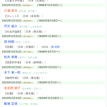
【児童文学作家】 〔日本（北海道）〕
2023年3月21日
［1996年12月20日〜］
≪満26歳没≫
片瀬 美月
（かたせ・みづき）
【タレント】 〔日本（奈良県）〕
2023年3月22日
［1942年8月29日〜］
≪満80歳没≫
芹沢 俊介
（せりざわ・しゅんすけ）
【社会評論家】 〔日本（東京都）〕
2023年3月22日
［1949年1月30日〜］
≪満74歳没≫
団 時朗
（だん・じろう）
【俳優】 〔日本（京都府）〕
※旧名：
団 次郎
2023年3月22日
［1946年3月7日〜］
≪満77歳没≫
松井 孝典
（まつい・たかふみ）
【惑星科学者】 〔日本（静岡県）〕
2023年3月23日
［1925年1月23日〜］
≪満98歳没≫
木下 東一郎
（きのした・とういちろう）
【物理学者】 〔日本（東京都）〕
2023年3月23日
［1929年12月1日〜］
≪満93歳没≫
奈良岡 朋子
（ならおか・ともこ）
【女優】 〔日本（東京都）〕
2023年3月24日
［1934年12月26日〜］
≪満88歳没≫
飯塚 定雄
（いいづか・さだお）