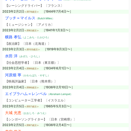
【レーシングドライバー】 〔フランス〕
2023年2月2日
［1944年7月4日〜］
≪満78歳没≫
ブッチ＝マイルス
（Butch Miles）
【ミュージシャン】 〔アメリカ〕
2023年2月2日
［1941年1月3日〜］
≪満82歳没≫
横路 孝弘
（よこみち・たかひろ）
【政治家】 〔日本（北海道）〕
2023年2月3日
［1919年9月3日〜］
≪満103歳没≫
水田 洋
（みずた・ひろし）
【社会思想学者】 〔日本（東京都）〕
2023年2月4日
［1934年6月1日〜］
≪満88歳没≫
河原畑 寧
（かわらばた・やすし）
【映画評論家】 〔日本（熊本県）〕
2023年2月4日
［1936年2月10日〜］
≪満86歳没≫
エイブラハム＝レンペル
（Abraham Lempel）
【コンピューター工学者】 〔イスラエル〕
2023年2月5日
［1965年5月3日〜］
≪満57歳没≫
大城 光恵
（おおしろ・みつえ）
【シンガーソングライター】 〔日本（宮崎県）〕
2023年2月5日
［1936年2月4日〜］
≪満87歳没≫