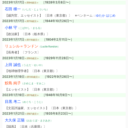
2023年1月17日
［1928年3月8日〜］
≪満94歳没≫
石田 穣一
（いしだ・じょういち）
【裁判官、エッセイスト】 〔日本（東京都）〕
※ペンネーム：
ゆたか はじめ
2023年1月17日
［1944年10月26日〜］
≪満78歳没≫
小林 守
（こばやし・まもる）
【政治家】 〔日本（栃木県）〕
2023年1月17日
［1904年2月11日〜］
≪満118歳没≫
リュシル＝ランドン
（Lucile Randon）
【長寿者】 〔フランス〕
2023年1月19日
［1929年11月28日〜］
≪満93歳没≫
上田 誠也
（うえだ・せいや）
【地球物理学者】 〔日本（東京都）〕
2023年1月19日
［1922年9月26日〜］
≪満100歳没≫
鮫島 純子
（さめじま・すみこ）
【エッセイスト】 〔日本（東京都）〕
2023年1月19日
［1946年10月9日〜］
≪満76歳没≫
目黒 考二
（めぐろ・こうじ）
【文芸評論家、エッセイスト】 〔日本（東京都）〕
2023年1月21日
［1935年8月23日〜］
≪満87歳没≫
大久保 正陽
（おおくぼ・まさあき）
【競馬】 〔日本（兵庫県）〕