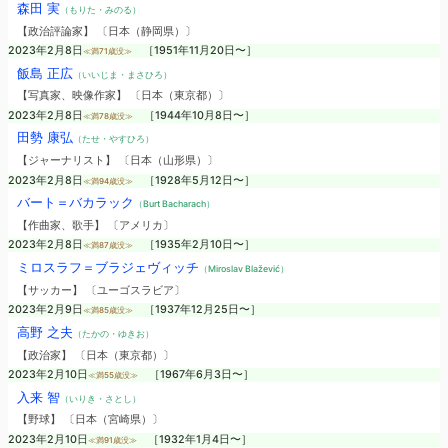
森田 実
（もりた・みのる）
【政治評論家】 〔日本（静岡県）〕
2023年2月8日
［1951年11月20日〜］
≪満71歳没≫
飯島 正広
（いいじま・まさひろ）
【写真家、映像作家】 〔日本（東京都）〕
2023年2月8日
［1944年10月8日〜］
≪満78歳没≫
田勢 康弘
（たせ・やすひろ）
【ジャーナリスト】 〔日本（山形県）〕
2023年2月8日
［1928年5月12日〜］
≪満94歳没≫
バート＝バカラック
（Burt Bacharach）
【作曲家、歌手】 〔アメリカ〕
2023年2月8日
［1935年2月10日〜］
≪満87歳没≫
ミロスラフ＝ブラジェヴィッチ
（Miroslav Blažević）
【サッカー】 〔ユーゴスラビア〕
2023年2月9日
［1937年12月25日〜］
≪満85歳没≫
高野 之夫
（たかの・ゆきお）
【政治家】 〔日本（東京都）〕
2023年2月10日
［1967年6月3日〜］
≪満55歳没≫
入来 智
（いりき・さとし）
【野球】 〔日本（宮崎県）〕
2023年2月10日
［1932年1月4日〜］
≪満91歳没≫