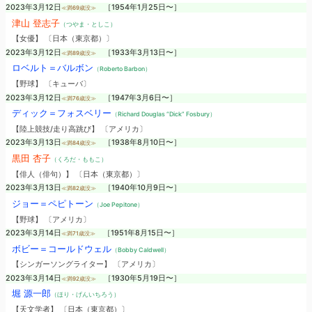
2023年3月12日
［1954年1月25日〜］
≪満69歳没≫
津山 登志子
（つやま・としこ）
【女優】 〔日本（東京都）〕
2023年3月12日
［1933年3月13日〜］
≪満89歳没≫
ロベルト＝バルボン
（Roberto Barbon）
【野球】 〔キューバ〕
2023年3月12日
［1947年3月6日〜］
≪満76歳没≫
ディック＝フォスベリー
（Richard Douglas “Dick” Fosbury）
【陸上競技/走り高跳び】 〔アメリカ〕
2023年3月13日
［1938年8月10日〜］
≪満84歳没≫
黒田 杏子
（くろだ・ももこ）
【俳人（俳句）】 〔日本（東京都）〕
2023年3月13日
［1940年10月9日〜］
≪満82歳没≫
ジョー＝ペピトーン
（Joe Pepitone）
【野球】 〔アメリカ〕
2023年3月14日
［1951年8月15日〜］
≪満71歳没≫
ボビー＝コールドウェル
（Bobby Caldwell）
【シンガーソングライター】 〔アメリカ〕
2023年3月14日
［1930年5月19日〜］
≪満92歳没≫
堀 源一郎
（ほり・げんいちろう）
【天文学者】 〔日本（東京都）〕