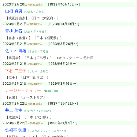
2023年2月20日
［1939年10月15日〜］
≪満83歳没≫
山根 貞男
（やまね・さだお）
【映画評論家】 〔日本（大阪府）〕
2023年2月21日
［1923年10月19日〜］
≪満99歳没≫
青柳 疎石
（あおやぎ・そせき）
【書家（書道）】 〔日本（福岡県）〕
2023年2月21日
［1933年3月26日〜］
≪満89歳没≫
佐々木 照雄
（ささき・てるお）
【経営者】 〔日本（広島県）〕
※オタフクソース 元社長
2023年2月21日
［1938年6月21日〜］
≪満84歳没≫
下谷 二三子
（したや・ふみこ）
【歌手】 〔日本（山形県）〕
2023年2月21日
［1929年3月16日〜］
≪満93歳没≫
ナージャ＝ティラー
（Nadja Tiller）
【女優】 〔オーストリア〕
2023年2月22日
［1937年3月12日〜］
≪満85歳没≫
井上 信幸
（いのうえ・のぶゆき）
【政治家】 〔日本（大分県）〕
2023年2月22日
［1956年11月7日〜］
≪満66歳没≫
笑福亭 笑瓶
（しょうふくてい・しょうへい）