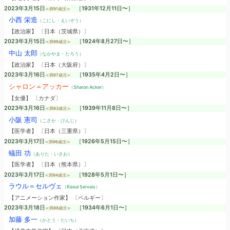
2023年3月15日
［1931年12月11日〜］
≪満91歳没≫
小西 栄造
（こにし・えいぞう）
【政治家】 〔日本（茨城県）〕
2023年3月15日
［1924年8月27日〜］
≪満98歳没≫
中山 太郎
（なかやま・たろう）
【政治家】 〔日本（大阪府）〕
2023年3月16日
［1935年4月2日〜］
≪満87歳没≫
シャロン＝アッカー
（Sharon Acker）
【女優】 〔カナダ〕
2023年3月16日
［1939年11月8日〜］
≪満83歳没≫
小阪 憲司
（こさか・けんじ）
【医学者】 〔日本（三重県）〕
2023年3月17日
［1926年5月15日〜］
≪満96歳没≫
蟻田 功
（ありた・いさお）
【医学者】 〔日本（熊本県）〕
2023年3月17日
［1928年5月1日〜］
≪満94歳没≫
ラウル＝セルヴェ
（Raoul Servais）
【アニメーション作家】 〔ベルギー〕
2023年3月18日
［1934年6月1日〜］
≪満88歳没≫
加藤 多一
（かとう・たいち）