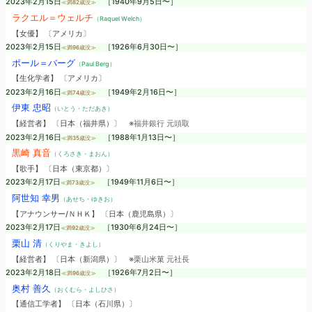
2023年2月15日
［1940年9月5日〜］
≪満82歳没≫
ラクエル＝ウェルチ
（Raquel Welch）
【女優】 〔アメリカ〕
2023年2月15日
［1926年6月30日〜］
≪満96歳没≫
ポール＝バーグ
（Paul Berg）
【生化学者】 〔アメリカ〕
2023年2月16日
［1949年2月16日〜］
≪満74歳没≫
伊東 忠昭
（いとう・ただあき）
【経営者】 〔日本（福井県）〕
※福井銀行 元頭取
2023年2月16日
［1988年1月13日〜］
≪満35歳没≫
黒崎 真音
（くろさき・まおん）
【歌手】 〔日本（東京都）〕
2023年2月17日
［1949年11月6日〜］
≪満73歳没≫
阿世知 幸男
（あせち・ゆきお）
【アナウンサー/ＮＨＫ】 〔日本（鹿児島県）〕
2023年2月17日
［1930年6月24日〜］
≪満92歳没≫
栗山 清
（くりやま・きよし）
【経営者】 〔日本（新潟県）〕
※栗山米菓 元社長
2023年2月18日
［1926年7月2日〜］
≪満96歳没≫
奥村 善久
（おくむら・よしひさ）
【通信工学者】 〔日本（石川県）〕