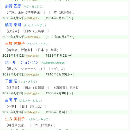
加賀 乙彦
（かが・おとひこ）
【作家、医師（精神科医）】 〔日本（東京都）〕
2023年1月12日
［1934年9月15日〜］
≪満88歳没≫
橘高 泰司
（きったか・やすし）
【政治家】 〔日本（広島県）〕
2023年1月12日
［1920年10月4日〜］
≪満102歳没≫
三枝 佐枝子
（さいぐさ・さえこ）
【編集者、評論家】 〔日本（山梨県）〕
2023年1月12日
［1928年11月2日〜］
≪満94歳没≫
ポール＝ジョンソン
（Paul Bede Johnson）
【歴史家、ジャーナリスト】 〔イギリス〕
2023年1月12日
［1946年6月30日〜］
≪満76歳没≫
千葉 昭
（ちば・あきら）
【経営者】 〔日本（香川県）〕
※四国電力 元社長
2023年1月13日
［1960年7月16日〜］
≪満62歳没≫
吉岡 平
（よしおか・ひとし）
【作家】 〔日本（岡山県）〕
2023年1月14日
［1928年5月4日〜］
≪満94歳没≫
生方 美智子
（うぶかた・みちこ）
【料理研究家】 〔日本（群馬県）〕