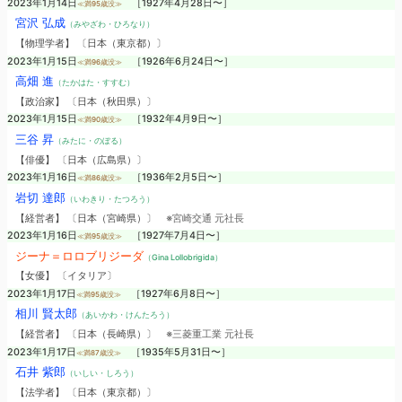
2023年1月14日
［1927年4月28日〜］
≪満95歳没≫
宮沢 弘成
（みやざわ・ひろなり）
【物理学者】 〔日本（東京都）〕
2023年1月15日
［1926年6月24日〜］
≪満96歳没≫
高畑 進
（たかはた・すすむ）
【政治家】 〔日本（秋田県）〕
2023年1月15日
［1932年4月9日〜］
≪満90歳没≫
三谷 昇
（みたに・のぼる）
【俳優】 〔日本（広島県）〕
2023年1月16日
［1936年2月5日〜］
≪満86歳没≫
岩切 達郎
（いわきり・たつろう）
【経営者】 〔日本（宮崎県）〕
※宮崎交通 元社長
2023年1月16日
［1927年7月4日〜］
≪満95歳没≫
ジーナ＝ロロブリジーダ
（Gina Lollobrigida）
【女優】 〔イタリア〕
2023年1月17日
［1927年6月8日〜］
≪満95歳没≫
相川 賢太郎
（あいかわ・けんたろう）
【経営者】 〔日本（長崎県）〕
※三菱重工業 元社長
2023年1月17日
［1935年5月31日〜］
≪満87歳没≫
石井 紫郎
（いしい・しろう）
【法学者】 〔日本（東京都）〕