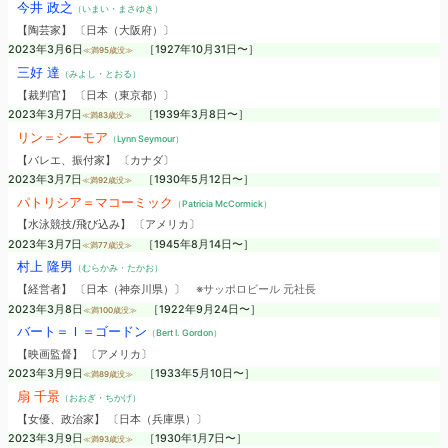
今井 政之
（いまい・まさゆき）
【陶芸家】 〔日本（大阪府）〕
2023年3月6日
［1927年10月31日〜］
≪満95歳没≫
三好 達
（みよし・とおる）
【裁判官】 〔日本（東京都）〕
2023年3月7日
［1939年3月8日〜］
≪満83歳没≫
リン＝シーモア
（Lynn Seymour）
【バレエ、振付家】 〔カナダ〕
2023年3月7日
［1930年5月12日〜］
≪満92歳没≫
パトリシア＝マコーミック
（Patricia McCormick）
【水泳競技/飛び込み】 〔アメリカ〕
2023年3月7日
［1945年8月14日〜］
≪満77歳没≫
村上 隆男
（むらかみ・たかお）
【経営者】 〔日本（神奈川県）〕
※サッポロビール 元社長
2023年3月8日
［1922年9月24日〜］
≪満100歳没≫
バート＝Ｉ＝ゴードン
（Bert I. Gordon）
【映画監督】 〔アメリカ〕
2023年3月9日
［1933年5月10日〜］
≪満89歳没≫
扇 千景
（おおぎ・ちかげ）
【女優、政治家】 〔日本（兵庫県）〕
2023年3月9日
［1930年1月7日〜］
≪満93歳没≫