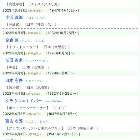
【病理学者】 〔スイス→アメリカ〕
2023年3月31日
［1947年4月15日〜］
≪満75歳没≫
小浜 逸郎
（こはま・いつお）
【評論家】 〔日本（神奈川県）〕
2023年4月1日
［1932年10月25日〜］
≪満90歳没≫
金森 達
（かなもり・とおる）
【イラストレーター】 〔日本（大阪府）〕
2023年4月1日
［1976年6月6日〜］
≪満46歳没≫
櫛田 泰道
（くしだ・やすみち）
【声優】 〔日本（茨城県）〕
2023年4月1日
［1929年6月8日〜］
≪満93歳没≫
田本 憲吾
（たもと・けんご）
【政治家】 〔日本（北海道）〕
2023年4月1日
［1952年6月25日〜］
≪満70歳没≫
クラウス＝トイバー
（Klaus Teuber）
【ボードゲームデザイナー】 〔ドイツ〕
2023年4月3日
［1947年6月21日〜］
≪満75歳没≫
藤吉 次郎
（ふじよし・じろう）
【アナウンサー/テレビ東京→フリー】 〔日本（神奈川県）〕
2023年4月4日
［1945年12月23日〜］
≪満77歳没≫