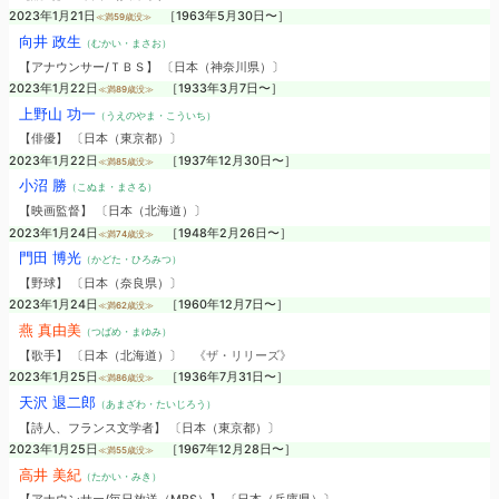
2023年1月21日
［1963年5月30日〜］
≪満59歳没≫
向井 政生
（むかい・まさお）
【アナウンサー/ＴＢＳ】 〔日本（神奈川県）〕
2023年1月22日
［1933年3月7日〜］
≪満89歳没≫
上野山 功一
（うえのやま・こういち）
【俳優】 〔日本（東京都）〕
2023年1月22日
［1937年12月30日〜］
≪満85歳没≫
小沼 勝
（こぬま・まさる）
【映画監督】 〔日本（北海道）〕
2023年1月24日
［1948年2月26日〜］
≪満74歳没≫
門田 博光
（かどた・ひろみつ）
【野球】 〔日本（奈良県）〕
2023年1月24日
［1960年12月7日〜］
≪満62歳没≫
燕 真由美
（つばめ・まゆみ）
【歌手】 〔日本（北海道）〕
《ザ・リリーズ》
2023年1月25日
［1936年7月31日〜］
≪満86歳没≫
天沢 退二郎
（あまざわ・たいじろう）
【詩人、フランス文学者】 〔日本（東京都）〕
2023年1月25日
［1967年12月28日〜］
≪満55歳没≫
高井 美紀
（たかい・みき）