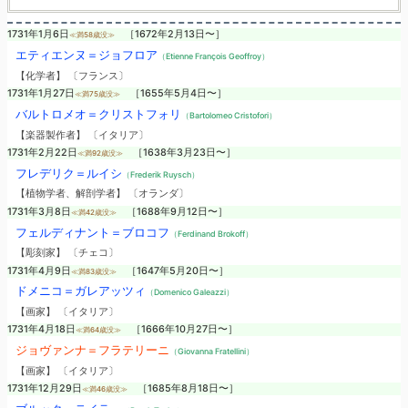
1731年1月6日
［1672年2月13日〜］
≪満58歳没≫
エティエンヌ＝ジョフロア
（Etienne François Geoffroy）
【化学者】 〔フランス〕
1731年1月27日
［1655年5月4日〜］
≪満75歳没≫
バルトロメオ＝クリストフォリ
（Bartolomeo Cristofori）
【楽器製作者】 〔イタリア〕
1731年2月22日
［1638年3月23日〜］
≪満92歳没≫
フレデリク＝ルイシ
（Frederik Ruysch）
【植物学者、解剖学者】 〔オランダ〕
1731年3月8日
［1688年9月12日〜］
≪満42歳没≫
フェルディナント＝ブロコフ
（Ferdinand Brokoff）
【彫刻家】 〔チェコ〕
1731年4月9日
［1647年5月20日〜］
≪満83歳没≫
ドメニコ＝ガレアッツィ
（Domenico Galeazzi）
【画家】 〔イタリア〕
1731年4月18日
［1666年10月27日〜］
≪満64歳没≫
ジョヴァンナ＝フラテリーニ
（Giovanna Fratellini）
【画家】 〔イタリア〕
1731年12月29日
［1685年8月18日〜］
≪満46歳没≫