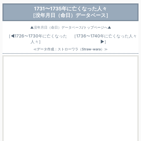
1731〜1735年に亡くなった人々
［没年月日（命日）データベース］
▲
没年月日（命日）データベース
/トップページへ▲
［◀
1726〜1730年に亡くなった
［
1736〜1740年に亡くなった人々
人々
］
▶］
≪データ作成：ストローワラ（Straw-wara）≫