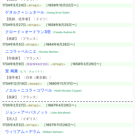
1734年5月24日
［1659年10月22日〜］
≪満74歳没≫
ゲオルク＝シュタール
（Georg Ernst Stahl）
【医師、化学者】 〔ドイツ〕
1734年5月27日
［1658年8月25日〜］
≪満75歳没≫
クロード＝オードラン3世
（Claude Audran III）
【画家】 〔フランス〕
1734年9月5日
［1664年6月28日〜］
≪満70歳没≫
ニコラ＝ベルニエ
（Nicolas Bernier）
【作曲家】 〔フランス〕
1734年9月9日
［1658年3月29日〜］
（享保19年8月12日）
≪満76歳没≫
室 鳩巣
（むろ・きゅうそう）
【儒学者】 〔日本（東京都）〕
1734年12月14日
［1690年11月17日〜］
≪満44歳没≫
ノエル＝ニコラ＝コワペル
（Noël-Nicolas Coypel）
【画家】 〔フランス〕
1735年2月27日
［1667年4月29日〜］
≪満67歳没≫
ジョン＝アーバスノット
（John Arbuthnot）
【詩人】 〔イギリス〕
1735年4月5日
［1657年11月26日〜］
≪満77歳没≫
ウィリアム＝デラム
（William Derham）