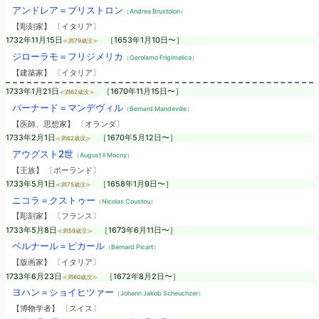
アンドレア＝ブリストロン
（Andrea Brustolon）
【彫刻家】 〔イタリア〕
1732年11月15日
［1653年1月10日〜］
≪満79歳没≫
ジローラモ＝フリジメリカ
（Gerolamo Frigimelica）
【建築家】 〔イタリア〕
1733年1月21日
［1670年11月15日〜］
≪満62歳没≫
バーナード＝マンデヴィル
（Bernard Mandeville）
【医師、思想家】 〔オランダ〕
1733年2月1日
［1670年5月12日〜］
≪満62歳没≫
アウグスト2世
（August II Mocny）
【王族】 〔ポーランド〕
1733年5月1日
［1658年1月9日〜］
≪満75歳没≫
ニコラ＝クストゥー
（Nicolas Coustou）
【彫刻家】 〔フランス〕
1733年5月8日
［1673年6月11日〜］
≪満59歳没≫
ベルナール＝ピカール
（Bernard Picart）
【版画家】 〔イタリア〕
1733年6月23日
［1672年8月2日〜］
≪満60歳没≫
ヨハン＝ショイヒツァー
（Johann Jakob Scheuchzer）
【博物学者】 〔スイス〕