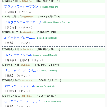
1733年9月11日
［1668年11月10日〜］
≪満64歳没≫
フランソワ＝クープラン
（François Couperin）
【作曲家】 〔フランス〕
1733年10月25日
［1667年9月5日〜］
≪満66歳没≫
ジョヴァンニ＝サッケーリ
（Giovanni Girolamo Saccheri）
【数学者】 〔イタリア〕
1733年11月21日
［1654年11月19日〜］
≪満79歳没≫
ルイ＝ド＝ブローニュ
（Louis de Boullogne II）
【画家】 〔フランス〕
1734年4月25日
［1673年8月10日〜］
≪満60歳没≫
ヨハン＝ディッペル
（Johann Konrad Dippel）
【錬金術師、化学者】 〔ドイツ〕
1734年5月4日
［1675年7月25日〜］
≪満58歳没≫
ジェームズ＝ソーンヒル
（James Thornhill）
【画家】 〔イギリス〕
1734年5月14日
［1660年10月21日〜］
≪満73歳没≫
ゲオルク＝シュタール
（Georg Ernst Stall）
【化学者】 〔ドイツ〕
1734年5月15日
［1659年8月1日〜］
≪満74歳没≫
セバスティアーノ＝リッチ
（Sebastiano Ricci）
【画家】 〔イタリア〕