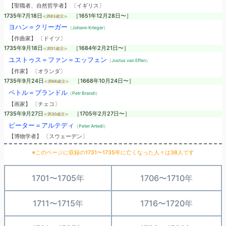
【聖職者、自然哲学者】 〔イギリス〕
1735年7月18日
［1651年12月28日〜］
≪満83歳没≫
ヨハン＝クリーガー
（Johann Krieger）
【作曲家】 〔ドイツ〕
1735年9月18日
［1684年2月21日〜］
≪満51歳没≫
ユストゥス＝ファン＝エッフェン
（Justus van Effen）
【作家】 〔オランダ〕
1735年9月24日
［1668年10月24日〜］
≪満66歳没≫
ペトル＝ブランドル
（Petr Brandl）
【画家】 〔チェコ〕
1735年9月27日
［1705年2月27日〜］
≪満30歳没≫
ピーター＝アルテディ
（Peter Artedi）
【博物学者】 〔スウェーデン〕
※このページに収録の1731〜1735年に亡くなった人々は38人です
1701〜1705年
1706〜1710年
1711〜1715年
1716〜1720年