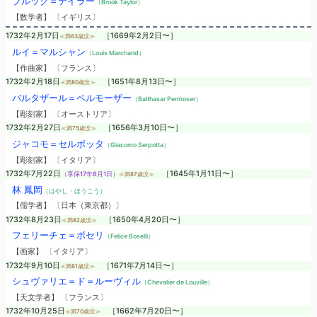
ブルック＝テイラー
（Brook Taylor）
【数学者】 〔イギリス〕
1732年2月17日
［1669年2月2日〜］
≪満63歳没≫
ルイ＝マルシャン
（Louis Marchand）
【作曲家】 〔フランス〕
1732年2月18日
［1651年8月13日〜］
≪満80歳没≫
バルタザール＝ペルモーザー
（Balthasar Permoser）
【彫刻家】 〔オーストリア〕
1732年2月27日
［1656年3月10日〜］
≪満75歳没≫
ジャコモ＝セルポッタ
（Giacomo Serpotta）
【彫刻家】 〔イタリア〕
1732年7月22日
［1645年1月11日〜］
（享保17年6月1日）
≪満87歳没≫
林 鳳岡
（はやし・ほうこう）
【儒学者】 〔日本（東京都）〕
1732年8月23日
［1650年4月20日〜］
≪満82歳没≫
フェリーチェ＝ボセリ
（Felice Boselli）
【画家】 〔イタリア〕
1732年9月10日
［1671年7月14日〜］
≪満61歳没≫
シュヴァリエ＝ド＝ルーヴィル
（Chevalier de Louville）
【天文学者】 〔フランス〕
1732年10月25日
［1662年7月20日〜］
≪満70歳没≫