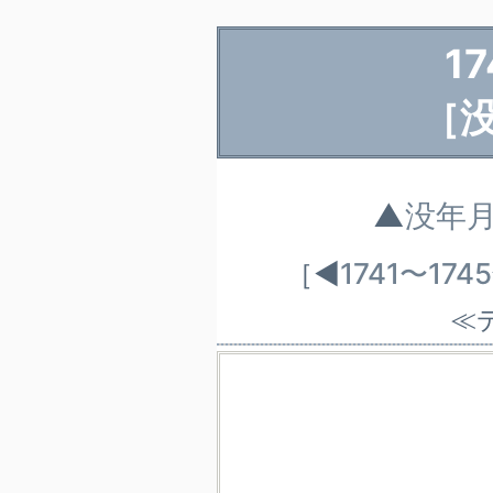
1
［
▲
没年
［◀
1741〜1
≪