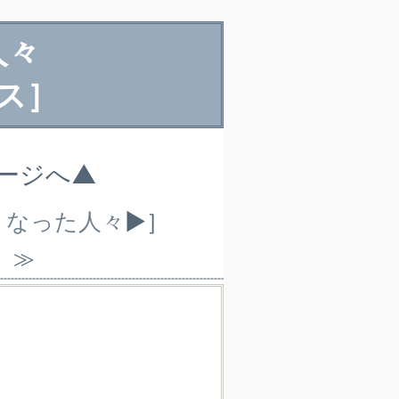
人々
ス］
ページへ▲
亡くなった人々
▶］
）≫