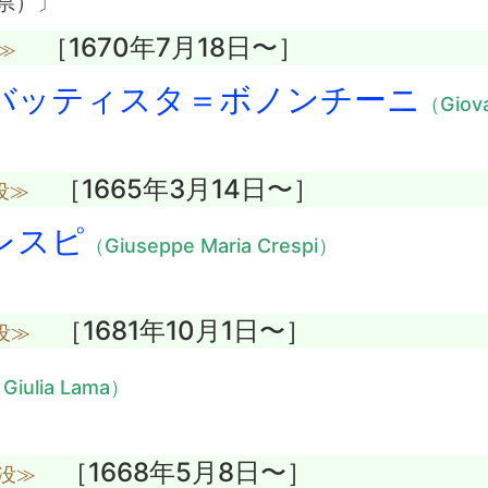
県）〕
［1670年7月18日〜］
≫
バッティスタ＝ボノンチーニ
（Giova
［1665年3月14日〜］
没≫
レスピ
（Giuseppe Maria Crespi）
［1681年10月1日〜］
没≫
Giulia Lama）
［1668年5月8日〜］
歳没≫