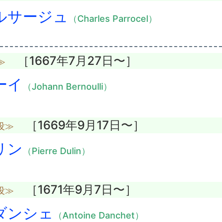
ルサージュ
（Charles Parrocel）
［1667年7月27日〜］
≫
ーイ
（Johann Bernoulli）
［1669年9月17日〜］
没≫
リン
（Pierre Dulin）
［1671年9月7日〜］
没≫
ダンシェ
（Antoine Danchet）