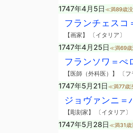
1747年4月5日
≪満89歳
フランチェスコ
【画家】 〔イタリア〕
1747年4月25日
≪満69
フランソワ＝ぺ
【医師（外科医）】 〔フ
1747年5月21日
≪満77歳
ジョヴァンニ＝
【彫刻家】 〔イタリア〕
1747年5月28日
≪満31歳