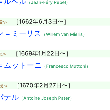
＝ルベル
（Jean-Féry Rebel）
［1662年6月3日〜］
没≫
ン＝ミーリス
（Willem van Mieris）
［1669年1月22日〜］
没≫
＝ムットーニ
（Francesco Muttoni）
［1670年2月27日〜］
歳没≫
パテル
（Antoine Joseph Pater）