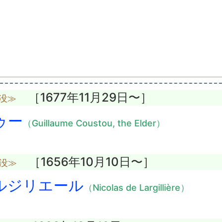
［1677年11月29日〜］
歳没≫
ゥー
（Guillaume Coustou, the Elder）
［1656年10月10日〜］
歳没≫
ルジリエール
（Nicolas de Largillière）