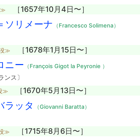
［1657年10月4日〜］
没≫
＝ソリメーナ
（Francesco Solimena）
［1678年1月15日〜］
歳没≫
ロニー
（François Gigot la Peyronie ）
ランス〕
［1670年5月13日〜］
没≫
バラッタ
（Giovanni Baratta）
［1715年8月6日〜］
没≫