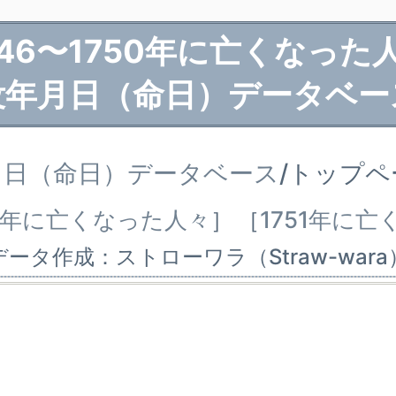
746〜1750年に亡くなった
没年月日（命日）データベー
月日（命日）データベース
/トップ
745年に亡くなった人々
］
［
1751年に
データ作成：ストローワラ（Straw-wara