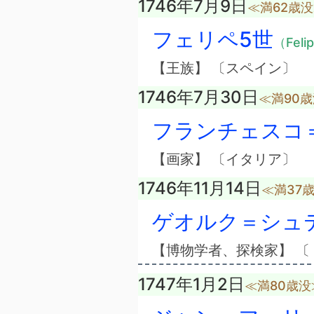
1746年7月9日
≪満62歳
フェリペ5世
（Feli
【王族】 〔スペイン〕
1746年7月30日
≪満90
フランチェスコ
【画家】 〔イタリア〕
1746年11月14日
≪満37
ゲオルク＝シュ
【博物学者、探検家】 〔
1747年1月2日
≪満80歳没