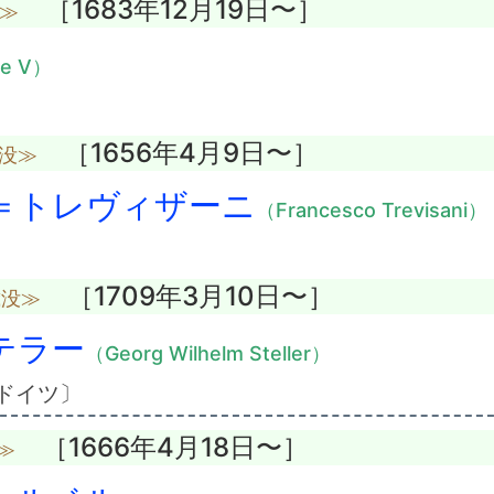
［1683年12月19日〜］
没≫
pe V）
［1656年4月9日〜］
歳没≫
＝トレヴィザーニ
（Francesco Trevisani）
［1709年3月10日〜］
歳没≫
テラー
（Georg Wilhelm Steller）
ドイツ〕
［1666年4月18日〜］
≫