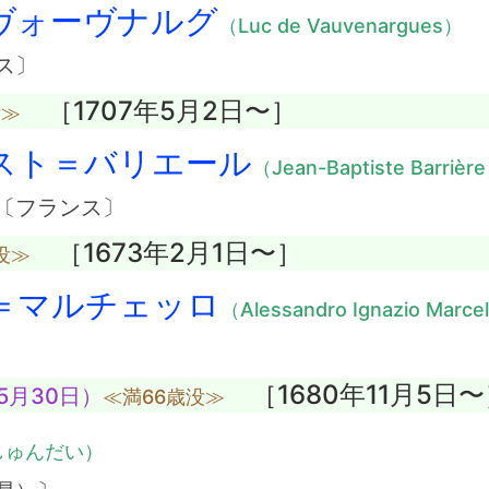
ヴォーヴナルグ
（Luc de Vauvenargues）
ス〕
［1707年5月2日〜］
没≫
スト＝バリエール
（Jean-Baptiste Barrièr
〔フランス〕
［1673年2月1日〜］
没≫
＝マルチェッロ
（Alessandro Ignazio Marce
［1680年11月5日〜
5月30日）
≪満66歳没≫
しゅんだい）