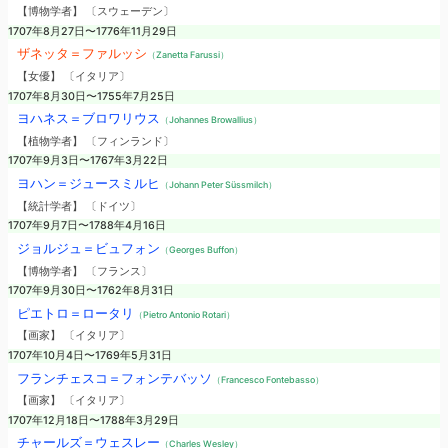
【博物学者】 〔スウェーデン〕
1707年8月27日〜1776年11月29日
ザネッタ＝ファルッシ
（Zanetta Farussi）
【女優】 〔イタリア〕
1707年8月30日〜1755年7月25日
ヨハネス＝ブロワリウス
（Johannes Browallius）
【植物学者】 〔フィンランド〕
1707年9月3日〜1767年3月22日
ヨハン＝ジュースミルヒ
（Johann Peter Süssmilch）
【統計学者】 〔ドイツ〕
1707年9月7日〜1788年4月16日
ジョルジュ＝ビュフォン
（Georges Buffon）
【博物学者】 〔フランス〕
1707年9月30日〜1762年8月31日
ピエトロ＝ロータリ
（Pietro Antonio Rotari）
【画家】 〔イタリア〕
1707年10月4日〜1769年5月31日
フランチェスコ＝フォンテバッソ
（Francesco Fontebasso）
【画家】 〔イタリア〕
1707年12月18日〜1788年3月29日
チャールズ＝ウェスレー
（Charles Wesley）