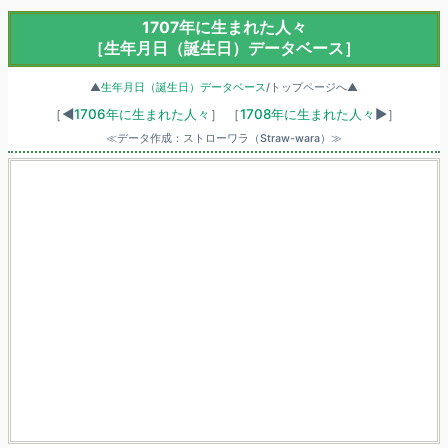
1707年に生まれた人々
［生年月日（誕生日）データベース］
▲
生年月日（誕生日）データベース
/トップページへ▲
［◀
1706年に生まれた人々
］
［
1708年に生まれた人々
▶］
≪データ作成：ストローワラ（Straw-wara）≫