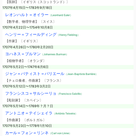
【医師】 〔イギリス（スコットランド）〕
1707年4月15日〜1783年9月18日
レオンハルト＝オイラー
（Leonhard Euler）
【数学者、物理学者】 〔スイス〕
1707年4月22日〜1754年10月8日
ヘンリー＝フィールディング
（Henry Fielding）
【作家】 〔イギリス〕
1707年4月26日〜1780年2月20日
ヨハネス＝ブルマン
（Johannes Burman）
【植物学者】 〔オランダ〕
1707年5月2日〜1747年6月6日
ジャン＝バティスト＝バリエール
（Jean-Baptiste Barrière）
【チェロ奏者、作曲家】 〔フランス〕
1707年5月12日〜1783年3月2日
フランシスコ＝サルシーリョ
（Francisco Salzillo）
【彫刻家】 〔スペイン〕
1707年5月14日〜1769年？月？日
アントニオ＝テイシェイラ
（António Teixeira）
【作曲家】 〔ポルトガル〕
1707年5月23日〜1778年1月10日
カール＝フォン＝リンネ
（Carl von Linne）