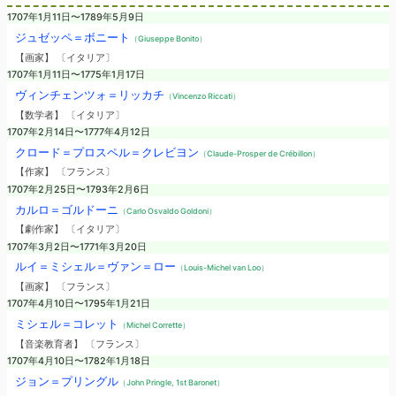
1707年1月11日〜1789年5月9日
ジュゼッペ＝ボニート
（Giuseppe Bonito）
【画家】 〔イタリア〕
1707年1月11日〜1775年1月17日
ヴィンチェンツォ＝リッカチ
（Vincenzo Riccati）
【数学者】 〔イタリア〕
1707年2月14日〜1777年4月12日
クロード＝プロスペル＝クレビヨン
（Claude-Prosper de Crébillon）
【作家】 〔フランス〕
1707年2月25日〜1793年2月6日
カルロ＝ゴルドーニ
（Carlo Osvaldo Goldoni）
【劇作家】 〔イタリア〕
1707年3月2日〜1771年3月20日
ルイ＝ミシェル＝ヴァン＝ロー
（Louis-Michel van Loo）
【画家】 〔フランス〕
1707年4月10日〜1795年1月21日
ミシェル＝コレット
（Michel Corrette）
【音楽教育者】 〔フランス〕
1707年4月10日〜1782年1月18日
ジョン＝プリングル
（John Pringle, 1st Baronet）