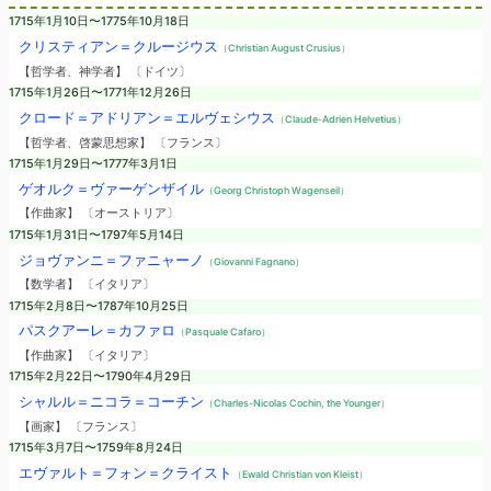
1715年1月10日〜1775年10月18日
クリスティアン＝クルージウス
（Christian August Crusius）
【哲学者、神学者】 〔ドイツ〕
1715年1月26日〜1771年12月26日
クロード＝アドリアン＝エルヴェシウス
（Claude-Adrien Helvetius）
【哲学者、啓蒙思想家】 〔フランス〕
1715年1月29日〜1777年3月1日
ゲオルク＝ヴァーゲンザイル
（Georg Christoph Wagenseil）
【作曲家】 〔オーストリア〕
1715年1月31日〜1797年5月14日
ジョヴァンニ＝ファニャーノ
（Giovanni Fagnano）
【数学者】 〔イタリア〕
1715年2月8日〜1787年10月25日
パスクアーレ＝カファロ
（Pasquale Cafaro）
【作曲家】 〔イタリア〕
1715年2月22日〜1790年4月29日
シャルル＝ニコラ＝コーチン
（Charles-Nicolas Cochin, the Younger）
【画家】 〔フランス〕
1715年3月7日〜1759年8月24日
エヴァルト＝フォン＝クライスト
（Ewald Christian von Kleist）