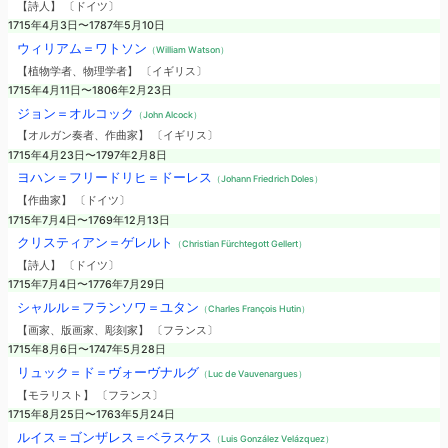
【詩人】 〔ドイツ〕
1715年4月3日〜1787年5月10日
ウィリアム＝ワトソン
（William Watson）
【植物学者、物理学者】 〔イギリス〕
1715年4月11日〜1806年2月23日
ジョン＝オルコック
（John Alcock）
【オルガン奏者、作曲家】 〔イギリス〕
1715年4月23日〜1797年2月8日
ヨハン＝フリードリヒ＝ドーレス
（Johann Friedrich Doles）
【作曲家】 〔ドイツ〕
1715年7月4日〜1769年12月13日
クリスティアン＝ゲレルト
（Christian Fürchtegott Gellert）
【詩人】 〔ドイツ〕
1715年7月4日〜1776年7月29日
シャルル＝フランソワ＝ユタン
（Charles François Hutin）
【画家、版画家、彫刻家】 〔フランス〕
1715年8月6日〜1747年5月28日
リュック＝ド＝ヴォーヴナルグ
（Luc de Vauvenargues）
【モラリスト】 〔フランス〕
1715年8月25日〜1763年5月24日
ルイス＝ゴンザレス＝ベラスケス
（Luis González Velázquez）