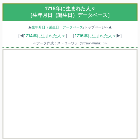
1715年に生まれた人々
［生年月日（誕生日）データベース］
▲
生年月日（誕生日）データベース
/トップページへ▲
［◀
1714年に生まれた人々
］
［
1716年に生まれた人々
▶］
≪データ作成：ストローワラ（Straw-wara）≫