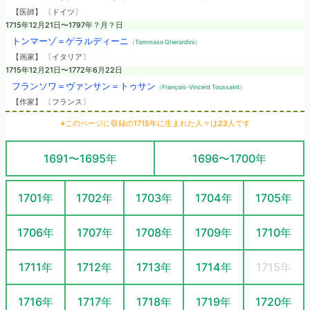
【医師】 〔ドイツ〕
1715年12月21日〜1797年？月？日
トンマーゾ＝ゲラルディーニ
（Tommaso Gherardini）
【画家】 〔イタリア〕
1715年12月21日〜1772年6月22日
フランソワ＝ヴァンサン＝トゥサン
（François-Vincent Toussaint）
【作家】 〔フランス〕
※このページに収録の1715年に生まれた人々は23人です
1691〜1695年
1696〜1700年
1701年
1702年
1703年
1704年
1705年
1706年
1707年
1708年
1709年
1710年
1711年
1712年
1713年
1714年
1715年
1716年
1717年
1718年
1719年
1720年