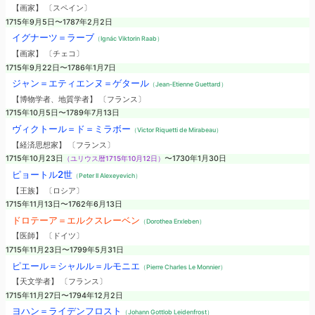
【画家】 〔スペイン〕
1715年9月5日〜1787年2月2日
イグナーツ＝ラーブ
（Ignác Viktorin Raab）
【画家】 〔チェコ〕
1715年9月22日〜1786年1月7日
ジャン＝エティエンヌ＝ゲタール
（Jean-Etienne Guettard）
【博物学者、地質学者】 〔フランス〕
1715年10月5日〜1789年7月13日
ヴィクトール＝ド＝ミラボー
（Victor Riquetti de Mirabeau）
【経済思想家】 〔フランス〕
1715年10月23日
（ユリウス暦1715年10月12日）
〜1730年1月30日
ピョートル2世
（Peter II Alexeyevich）
【王族】 〔ロシア〕
1715年11月13日〜1762年6月13日
ドロテーア＝エルクスレーベン
（Dorothea Erxleben）
【医師】 〔ドイツ〕
1715年11月23日〜1799年5月31日
ピエール＝シャルル＝ルモニエ
（Pierre Charles Le Monnier）
【天文学者】 〔フランス〕
1715年11月27日〜1794年12月2日
ヨハン＝ライデンフロスト
（Johann Gottlob Leidenfrost）