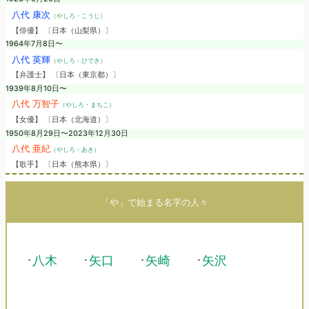
八代 康次
（やしろ・こうじ）
【俳優】 〔日本（山梨県）〕
1964年7月8日〜
八代 英輝
（やしろ・ひでき）
【弁護士】 〔日本（東京都）〕
1939年8月10日〜
八代 万智子
（やしろ・まちこ）
【女優】 〔日本（北海道）〕
1950年8月29日〜2023年12月30日
八代 亜紀
（やしろ・あき）
【歌手】 〔日本（熊本県）〕
「や」で始まる名字の人々
･
八木
･
矢口
･
矢崎
･
矢沢