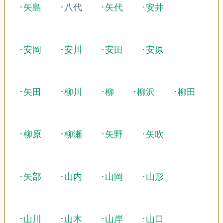
･
矢島
･八代
･
矢代
･
安井
･
安岡
･
安川
･
安田
･
安原
･
矢田
･
柳川
･
柳
･
柳沢
･
柳田
･
柳原
･
柳瀬
･
矢野
･
矢吹
･
矢部
･
山内
･
山岡
･
山形
･
山川
･
山木
･
山岸
･
山口