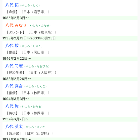
八代 拓
（やしろ・たく）
【声優】 〔日本（岩手県）〕
1985年2月3日〜
八代 みなせ
（やしろ・みなせ）
【タレント】 〔日本（岐阜県）〕
1933年2月19日〜2003年6月25日
八代 駿
（やしろ・しゅん）
【俳優】 〔日本（岡山県）〕
1946年2月22日〜
八代 尚宏
（やしろ・なおひろ）
【経済学者】 〔日本（大阪府）〕
1983年2月26日〜
八代 真吾
（やしろ・しんご）
【俳優】 〔日本（秋田県）〕
1994年3月3日〜
八代 弥
（やしろ・わたる）
【将棋】 〔日本（静岡県）〕
1937年6月2日〜
八代 英太
（やしろ・えいた）
【政治家】 〔日本（山梨県）〕
1923年6月20日〜