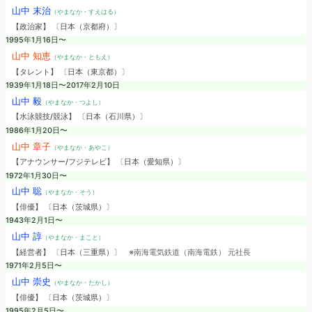
山中 末治
（やまなか・すえはる）
【政治家】 〔日本（京都府）〕
1995年1月16日〜
山中 知恵
（やまなか・ともえ）
【タレント】 〔日本（東京都）〕
1939年1月18日〜2017年2月10日
山中 毅
（やまなか・つよし）
【水泳競技/競泳】 〔日本（石川県）〕
1986年1月20日〜
山中 章子
（やまなか・あやこ）
【アナウンサー/フジテレビ】 〔日本（愛知県）〕
1972年1月30日〜
山中 聡
（やまなか・そう）
【俳優】 〔日本（茨城県）〕
1943年2月1日〜
山中 諄
（やまなか・まこと）
【経営者】 〔日本（三重県）〕
※南海電気鉄道（南海電鉄） 元社長
1971年2月5日〜
山中 崇史
（やまなか・たかし）
【俳優】 〔日本（茨城県）〕
1995年2月5日〜