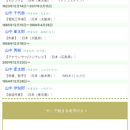
【タレント】 〔日本（東京都）〕
《マンゴスティン》
1923年12月14日〜2017年2月15日
山中 千代衛
（やまなか・ちよえ）
【電気工学者】 〔日本（大阪府）〕
1885年12月15日〜1966年4月28日
山中 峯太郎
（やまなか・みねたろう）
【作家】 〔日本（大阪府）〕
1958年12月19日〜
山中 秀樹
（やまなか・ひでき）
【アナウンサー/フジテレビ】 〔日本（広島県）〕
2001年12月23日〜
山中 柔太朗
（やまなか・じゅうたろう）
【俳優、歌手】 〔日本（栃木県）〕
《M!LK (ミルク)》
1954年12月28日〜
山中 伊知郎
（やまなか・いちろう）
【放送作家】 〔日本（東京都）〕
「や」で始まる名字の人々