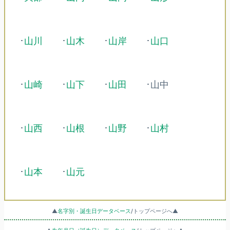
･
山川
･
山木
･
山岸
･
山口
･
山崎
･
山下
･
山田
･山中
･
山西
･
山根
･
山野
･
山村
･
山本
･
山元
▲
名字別・誕生日データベース
/トップページへ▲