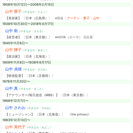
1908年10月12日〜2006年2月15日
山中 豊子
（やまなか・とよこ）
【美容家】 〔日本（広島県）〕
※別名：
アーデン・豊子・山中
1938年10月30日〜2018年4月17日
山中 衛
（やまなか・まもる）
【経営者】 〔日本（東京都）〕
※HOYA（ホーヤ） 元社長
1945年11月6日〜
山中 燁子
（やまなか・あきこ）
【政治家】 〔日本（北海道）〕
1909年11月8日〜1938年9月17日
山中 貞雄
（やまなか・さだお）
【映画監督】 〔日本（京都府）〕
1976年11月20日〜
山中 真
（やまなか・まこと）
【アナウンサー/毎日放送（MBS）】 〔日本（東京都）〕
1968年12月7日〜
山中 さわお
（やまなか・さわお）
【ミュージシャン】 〔日本（北海道）〕
《the pillows》
1983年12月13日〜
山中 美代子
（やまなか・みよこ）