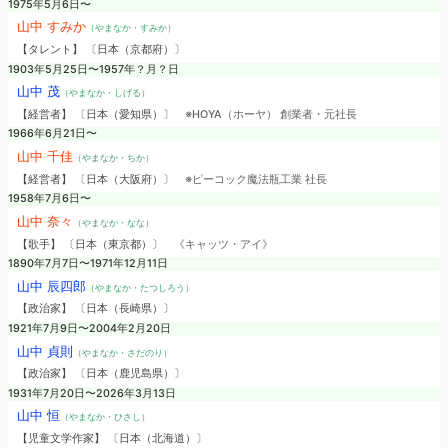
1975年5月6日〜
山中 すみか
（やまなか・すみか）
【タレント】 〔日本（京都府）〕
1903年5月25日〜1957年？月？日
山中 茂
（やまなか・しげる）
【経営者】 〔日本（愛知県）〕
※HOYA（ホーヤ） 創業者・元社長
1966年6月21日〜
山中 千佳
（やまなか・ちか）
【経営者】 〔日本（大阪府）〕
※ピーコック魔法瓶工業 社長
1958年7月6日〜
山中 奈々
（やまなか・なな）
【歌手】 〔日本（東京都）〕
《キャッツ・アイ》
1890年7月7日〜1971年12月11日
山中 辰四郎
（やまなか・たつしろう）
【政治家】 〔日本（長崎県）〕
1921年7月9日〜2004年2月20日
山中 貞則
（やまなか・さだのり）
【政治家】 〔日本（鹿児島県）〕
1931年7月20日〜2026年3月13日
山中 恒
（やまなか・ひさし）
【児童文学作家】 〔日本（北海道）〕