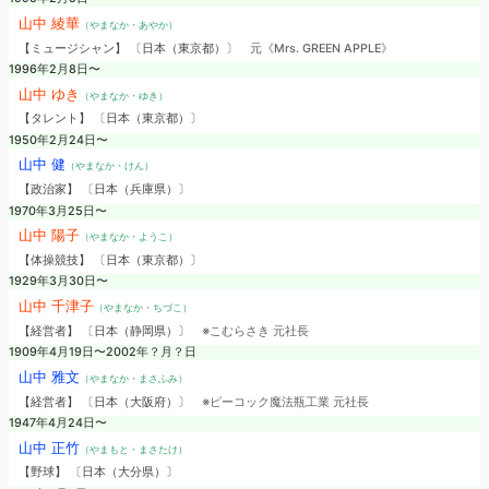
山中 綾華
（やまなか・あやか）
【ミュージシャン】 〔日本（東京都）〕
元《Mrs. GREEN APPLE》
1996年2月8日〜
山中 ゆき
（やまなか・ゆき）
【タレント】 〔日本（東京都）〕
1950年2月24日〜
山中 健
（やまなか・けん）
【政治家】 〔日本（兵庫県）〕
1970年3月25日〜
山中 陽子
（やまなか・ようこ）
【体操競技】 〔日本（東京都）〕
1929年3月30日〜
山中 千津子
（やまなか・ちづこ）
【経営者】 〔日本（静岡県）〕
※こむらさき 元社長
1909年4月19日〜2002年？月？日
山中 雅文
（やまなか・まさふみ）
【経営者】 〔日本（大阪府）〕
※ピーコック魔法瓶工業 元社長
1947年4月24日〜
山中 正竹
（やまもと・まさたけ）
【野球】 〔日本（大分県）〕