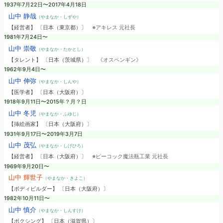
1937年7月22日〜2017年4月18日
山中 静哉
（やまなか・しずや）
【経営者】 〔日本（東京都）〕
※アキレス 元社長
1981年7月24日〜
山中 崇敬
（やまなか・たかとし）
【タレント】 〔日本（茨城県）〕
《オスペンギン》
1962年9月4日〜
山中 伸弥
（やまなか・しんや）
【医学者】 〔日本（大阪府）〕
1918年9月11日〜2015年？月？日
山中 冬児
（やまなか・ふゆじ）
【挿絵画家】 〔日本（大阪府）〕
1931年9月17日〜2019年3月7日
山中 茂弘
（やまなか・しげひろ）
【経営者】 〔日本（大阪府）〕
※ピーコック魔法瓶工業 元社長
1969年9月20日〜
山中 輝世子
（やまなか・きよこ）
【ボディビルダー】 〔日本（大阪府）〕
1982年10月11日〜
山中 慎介
（やまなか・しんすけ）
【ボクシング】 〔日本（滋賀県）〕