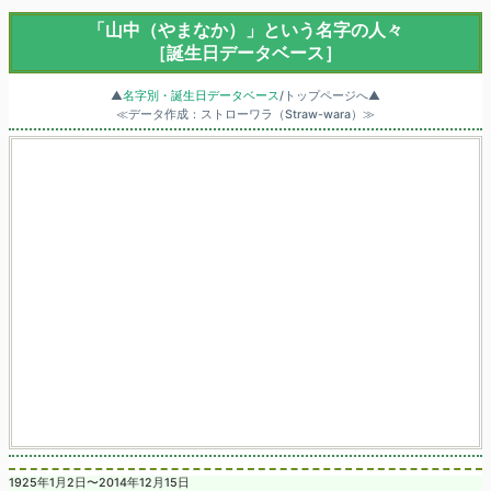
「山中（やまなか）」という名字の人々
［誕生日データベース］
▲
名字別・誕生日データベース
/トップページへ▲
≪データ作成：ストローワラ（Straw-wara）≫
1925年1月2日〜2014年12月15日