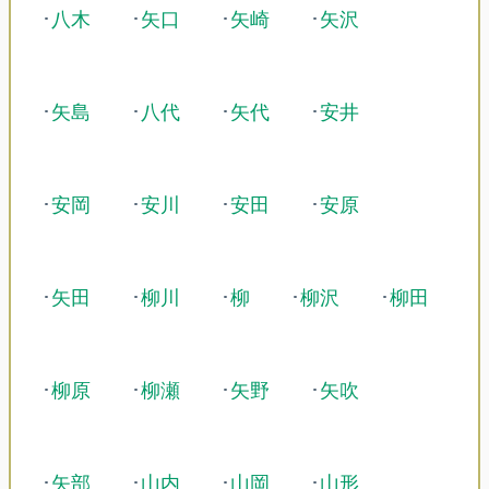
･
八木
･
矢口
･
矢崎
･
矢沢
･
矢島
･
八代
･
矢代
･
安井
･
安岡
･
安川
･
安田
･
安原
･
矢田
･
柳川
･
柳
･
柳沢
･
柳田
･
柳原
･
柳瀬
･
矢野
･
矢吹
･
矢部
･
山内
･
山岡
･
山形