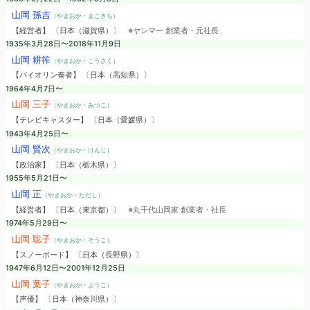
山岡 孫吉
（やまおか・まごきち）
【経営者】 〔日本（滋賀県）〕
※ヤンマー 創業者・元社長
1935年3月28日〜2018年11月9日
山岡 耕筰
（やまおか・こうさく）
【バイオリン奏者】 〔日本（高知県）〕
1964年4月7日〜
山岡 三子
（やまおか・みつこ）
【テレビキャスター】 〔日本（愛媛県）〕
1943年4月25日〜
山岡 賢次
（やまおか・けんじ）
【政治家】 〔日本（栃木県）〕
1955年5月21日〜
山岡 正
（やまおか・ただし）
【経営者】 〔日本（東京都）〕
※丸千代山岡家 創業者・社長
1974年5月29日〜
山岡 聡子
（やまおか・そうこ）
【スノーボード】 〔日本（長野県）〕
1947年6月12日〜2001年12月25日
山岡 葉子
（やまおか・ようこ）
【声優】 〔日本（神奈川県）〕