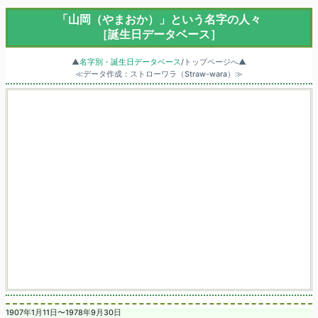
「山岡（やまおか）」という名字の人々
［誕生日データベース］
▲
名字別・誕生日データベース
/トップページへ▲
≪データ作成：ストローワラ（Straw-wara）≫
1907年1月11日〜1978年9月30日