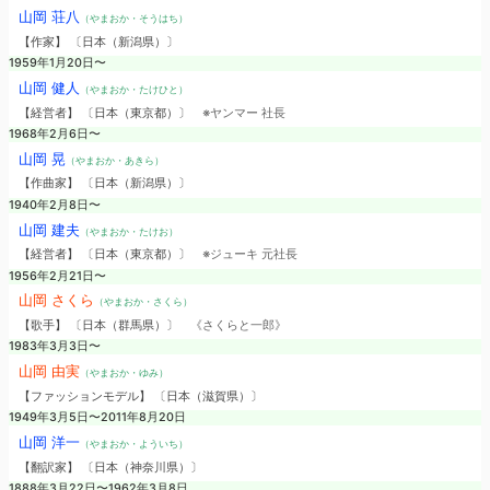
山岡 荘八
（やまおか・そうはち）
【作家】 〔日本（新潟県）〕
1959年1月20日〜
山岡 健人
（やまおか・たけひと）
【経営者】 〔日本（東京都）〕
※ヤンマー 社長
1968年2月6日〜
山岡 晃
（やまおか・あきら）
【作曲家】 〔日本（新潟県）〕
1940年2月8日〜
山岡 建夫
（やまおか・たけお）
【経営者】 〔日本（東京都）〕
※ジューキ 元社長
1956年2月21日〜
山岡 さくら
（やまおか・さくら）
【歌手】 〔日本（群馬県）〕
《さくらと一郎》
1983年3月3日〜
山岡 由実
（やまおか・ゆみ）
【ファッションモデル】 〔日本（滋賀県）〕
1949年3月5日〜2011年8月20日
山岡 洋一
（やまおか・よういち）
【翻訳家】 〔日本（神奈川県）〕
1888年3月22日〜1962年3月8日