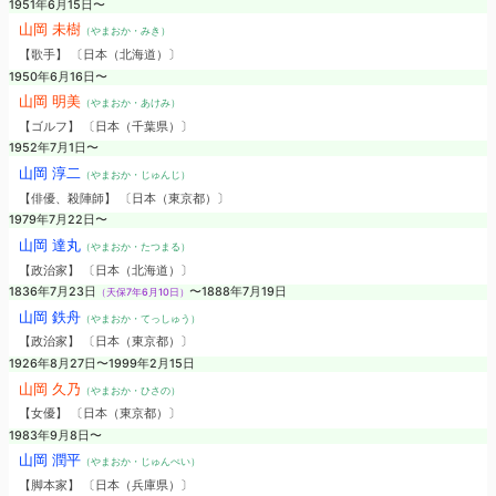
1951年6月15日〜
山岡 未樹
（やまおか・みき）
【歌手】 〔日本（北海道）〕
1950年6月16日〜
山岡 明美
（やまおか・あけみ）
【ゴルフ】 〔日本（千葉県）〕
1952年7月1日〜
山岡 淳二
（やまおか・じゅんじ）
【俳優、殺陣師】 〔日本（東京都）〕
1979年7月22日〜
山岡 達丸
（やまおか・たつまる）
【政治家】 〔日本（北海道）〕
1836年7月23日
〜1888年7月19日
（天保7年6月10日）
山岡 鉄舟
（やまおか・てっしゅう）
【政治家】 〔日本（東京都）〕
1926年8月27日〜1999年2月15日
山岡 久乃
（やまおか・ひさの）
【女優】 〔日本（東京都）〕
1983年9月8日〜
山岡 潤平
（やまおか・じゅんぺい）
【脚本家】 〔日本（兵庫県）〕