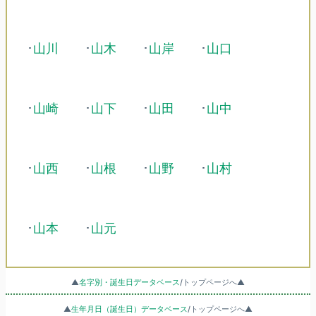
･
山川
･
山木
･
山岸
･
山口
･
山崎
･
山下
･
山田
･
山中
･
山西
･
山根
･
山野
･
山村
･
山本
･
山元
▲
名字別・誕生日データベース
/トップページへ▲
▲
生年月日（誕生日）データベース
/トップページへ▲