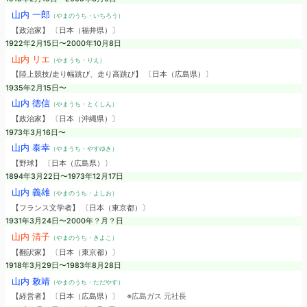
山内 一郎
（やまのうち・いちろう）
【政治家】 〔日本（福井県）〕
1922年2月15日〜2000年10月8日
山内 リエ
（やまうち・りえ）
【陸上競技/走り幅跳び、走り高跳び】 〔日本（広島県）〕
1935年2月15日〜
山内 徳信
（やまうち・とくしん）
【政治家】 〔日本（沖縄県）〕
1973年3月16日〜
山内 泰幸
（やまうち・やすゆき）
【野球】 〔日本（広島県）〕
1894年3月22日〜1973年12月17日
山内 義雄
（やまのうち・よしお）
【フランス文学者】 〔日本（東京都）〕
1931年3月24日〜2000年？月？日
山内 清子
（やまのうち・きよこ）
【翻訳家】 〔日本（東京都）〕
1918年3月29日〜1983年8月28日
山内 敕靖
（やまのうち・ただやす）
【経営者】 〔日本（広島県）〕
※広島ガス 元社長