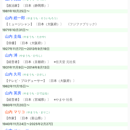
【政治家】 〔日本（静岡県）〕
1981年10月25日〜
山内 総一郎
（やまうち・そういちろう）
【ミュージシャン】 〔日本（大阪府）〕
《フジファブリック》
1971年10月31日〜
山内 圭哉
（やまうち・たかや）
【俳優】 〔日本（大阪府）〕
1927年11月7日〜2013年9月19日
山内 溥
（やまうち・ひろし）
【経営者】 〔日本（京都府）〕
※任天堂 元社長
1931年11月9日〜2014年8月13日
山内 久司
（やまうち・ひさし）
【テレビ・プロデューサー】 〔日本（大阪府）〕
1962年11月15日〜
山内 英房
（やまうち・ひではる）
【経営者】 〔日本（宮城県）〕
※やまや 社長
1980年11月20日〜
山内 マリコ
（やまうち・まりこ）
【作家】 〔日本（富山県）〕
1940年11月24日〜2025年2月27日