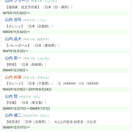
山内 ジョージ
（やまうち・じょーじ）
【漫画家、絵文字作家】 〔日本（旧・満州）〕
1975年11月30日〜
山内 浩司
（やまうち・こうじ）
【タレント】 〔日本（京都府）〕
1993年11月30日〜
山内 晶大
（やまうち・あきひろ）
【バレーボール】 〔日本（愛知県）〕
1947年12月3日〜
山内 新一
（やまうち・しんいち）
【野球】 〔日本（島根県）〕
1994年12月8日〜
山内 鈴蘭
（やまうち・すずらん）
【タレント】 〔日本（千葉県）〕
元《AKB48》→元《SKE48》
1943年12月9日〜2011年9月24日
山内 賢
（やまうち・けん）
【俳優】 〔日本（東京都）〕
1899年12月11日〜1969年7月1日
山内 健二
（やまのうち・けんじ）
【経営者】 〔日本（兵庫県）〕
※山之内製薬 創業者・元社長
1946年12月17日〜