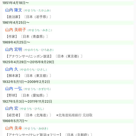
1951年4月18日〜
山内 隆文
（やまうち・たかふみ）
【政治家】 〔日本（岩手県）〕
1961年4月25日〜
山内 美樹子
（やまうち・みきこ）
【作家】 〔日本（青森県）〕
1969年4月25日〜
山内 宏明
（やまのうち・ひろあき）
【アナウンサー/ニッポン放送】 〔日本（東京都）〕
1925年4月29日〜2015年9月29日
山内 久
（やまのうち・ひさし）
【脚本家】 〔日本（東京都）〕
1932年5月1日〜2009年2月2日
山内 一弘
（やまうち・かずひろ）
【野球】 〔日本（愛知県）〕
1927年5月3日〜2011年11月22日
山内 宏
（やまうち・ひろし）
【経営者】 〔日本（北海道）〕
※北海道拓殖銀行 元頭取
1966年5月7日〜
山内 美幸
（やまうち・みゆき）
【アナウンサー/テレビ新潟→フリー】 〔日本（京都府）〕