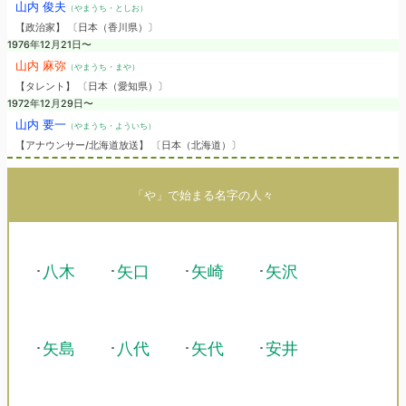
山内 俊夫
（やまうち・としお）
【政治家】 〔日本（香川県）〕
1976年12月21日〜
山内 麻弥
（やまうち・まや）
【タレント】 〔日本（愛知県）〕
1972年12月29日〜
山内 要一
（やまうち・よういち）
【アナウンサー/北海道放送】 〔日本（北海道）〕
「や」で始まる名字の人々
･
八木
･
矢口
･
矢崎
･
矢沢
･
矢島
･
八代
･
矢代
･
安井