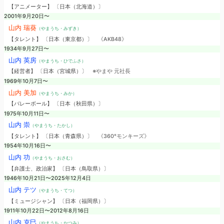
【アニメーター】 〔日本（北海道）〕
2001年9月20日〜
山内 瑞葵
（やまうち・みずき）
【タレント】 〔日本（東京都）〕
《AKB48》
1934年9月27日〜
山内 英房
（やまうち・ひでふさ）
【経営者】 〔日本（宮城県）〕
※やまや 元社長
1969年10月7日〜
山内 美加
（やまうち・みか）
【バレーボール】 〔日本（秋田県）〕
1975年10月11日〜
山内 崇
（やまうち・たかし）
【タレント】 〔日本（青森県）〕
《360°モンキーズ》
1954年10月16日〜
山内 功
（やまうち・おさむ）
【弁護士、政治家】 〔日本（鳥取県）〕
1946年10月21日〜2025年12月4日
山内 テツ
（やまうち・てつ）
【ミュージシャン】 〔日本（福岡県）〕
1911年10月22日〜2012年8月16日
山内 克巳
（やまうち・かつみ）