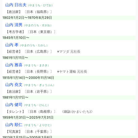
山内 日出夫
（やまうち・ひでお）
【政治家】 〔日本（福島県）〕
1902年1月2日〜1970年8月29日
山内 清男
（やまのうち・すがお）
【考古学者】 〔日本（東京都）〕
1945年1月10日〜
山内 孝
（やまのうち・たかし）
【経営者】 〔日本（広島県）〕
※マツダ 元社長
1961年1月11日〜
山内 雅喜
（やまうち・まさき）
【経営者】 〔日本（長野県）〕
※ヤマト運輸 元社長
1915年1月14日〜2000年11月14日
山内 堯文
（やまうち・ぎょうぶん）
【政治家】 〔日本（岩手県）〕
1981年1月17日〜
山内 健司
（やまうち・けんじ）
【タレント】 〔日本（島根県）〕
《鎌鼬 (かまいたち)》
1959年1月31日〜2025年7月31日
山内 順仁
（やまうち・よりひと）
【写真家】 〔日本（千葉県）〕
1913年2月15日〜2005年3月6日