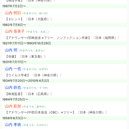
【物理学者】 〔日本（神奈川県）〕
1987年7月2日〜
山内 明日
（やまのうち・めいび）
【タレント】 〔日本（大阪府）〕
1962年7月8日〜
山内 喜美子
（やまうち・きみこ）
【アナウンサー/宮崎放送→フリー、ノンフィクション作家】 〔日本（福岡県）〕
1921年7月11日〜1993年10月29日
山内 明
（やまのうち・あきら）
【俳優】 〔日本（東京都）〕
1931年7月17日〜
山内 一也
（やまのうち・かずや）
【ウイルス学者】 〔日本（神奈川県）〕
1934年7月20日〜2010年4月2日
山内 鉄也
（やまのうち・てつや）
【映画監督】 〔日本（広島県）〕
1994年7月25日〜
山内 彩加
（やまうち・あやか）
【アナウンサー/中部日本放送（CBC）→フリー】 〔日本（神奈川県）〕
1956年8月5日〜
山内 孝徳
（やまうち・たかのり）