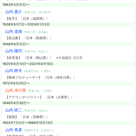
1983年5月31日〜
山内 惠介
（やまうち・けいすけ）
【歌手】 〔日本（福岡県）〕
1938年6月7日〜2024年1月3日
山内 道雄
（やまうち・みちお）
【政治家】 〔日本（島根県）〕
1946年6月12日〜
山内 隆司
（やまうち・たかし）
【経営者】 〔日本（岡山県）〕
※大成建設 元社長
1925年6月13日〜2021年8月15日
山内 静夫
（やまのうち・しずお）
【映画プロデューサー】 〔日本（神奈川県）〕
1972年6月25日〜
山内 木の実
（やまうち・このみ）
【アナウンサー/フリー】 〔日本（兵庫県）〕
1949年6月30日〜
山内 研二
（やまうち・けんじ）
【競馬】 〔日本（宮崎県）〕
1902年7月2日〜1986年10月13日
山内 恭彦
（やまのうち・たかひこ）