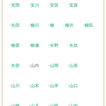
･
安岡
･
安川
･
安田
･
安原
･
矢田
･
柳川
･
柳
･
柳沢
･
柳田
･
柳原
･
柳瀬
･
矢野
･
矢吹
･
矢部
･山内
･
山岡
･
山形
･
山川
･
山木
･
山岸
･
山口
･
山崎
･
山下
･
山田
･
山中