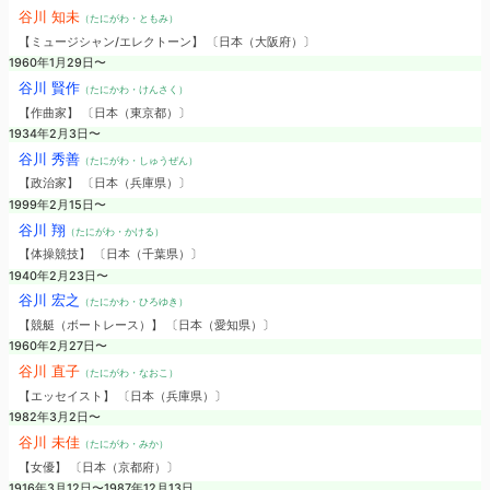
谷川 知未
（たにがわ・ともみ）
【ミュージシャン/エレクトーン】 〔日本（大阪府）〕
1960年1月29日〜
谷川 賢作
（たにかわ・けんさく）
【作曲家】 〔日本（東京都）〕
1934年2月3日〜
谷川 秀善
（たにがわ・しゅうぜん）
【政治家】 〔日本（兵庫県）〕
1999年2月15日〜
谷川 翔
（たにがわ・かける）
【体操競技】 〔日本（千葉県）〕
1940年2月23日〜
谷川 宏之
（たにかわ・ひろゆき）
【競艇（ボートレース）】 〔日本（愛知県）〕
1960年2月27日〜
谷川 直子
（たにがわ・なおこ）
【エッセイスト】 〔日本（兵庫県）〕
1982年3月2日〜
谷川 未佳
（たにがわ・みか）
【女優】 〔日本（京都府）〕
1916年3月12日〜1987年12月13日