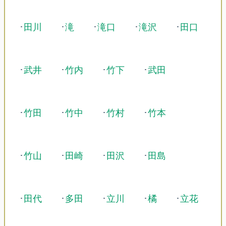
･
田川
･
滝
･
滝口
･
滝沢
･
田口
･
武井
･
竹内
･
竹下
･
武田
･
竹田
･
竹中
･
竹村
･
竹本
･
竹山
･
田崎
･
田沢
･
田島
･
田代
･
多田
･
立川
･
橘
･
立花