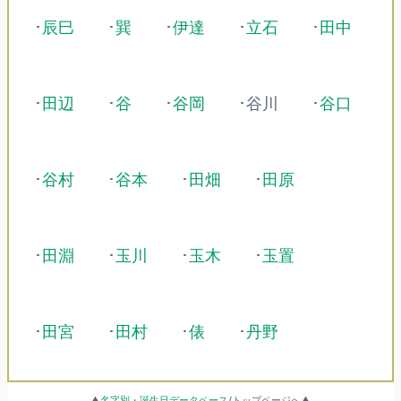
･
辰巳
･
巽
･
伊達
･
立石
･
田中
･
田辺
･
谷
･
谷岡
･谷川
･
谷口
･
谷村
･
谷本
･
田畑
･
田原
･
田淵
･
玉川
･
玉木
･
玉置
･
田宮
･
田村
･
俵
･
丹野
▲
名字別・誕生日データベース
/トップページへ▲