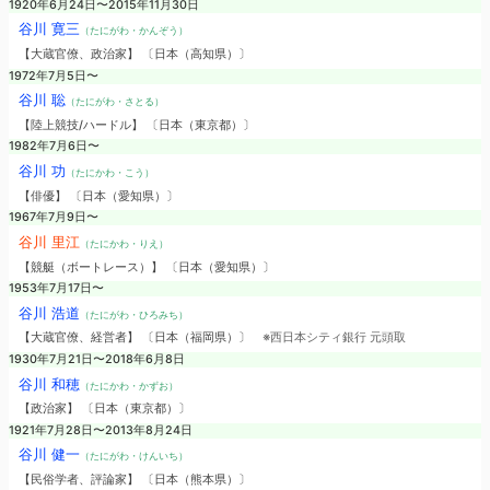
1920年6月24日〜2015年11月30日
谷川 寛三
（たにがわ・かんぞう）
【大蔵官僚、政治家】 〔日本（高知県）〕
1972年7月5日〜
谷川 聡
（たにがわ・さとる）
【陸上競技/ハードル】 〔日本（東京都）〕
1982年7月6日〜
谷川 功
（たにかわ・こう）
【俳優】 〔日本（愛知県）〕
1967年7月9日〜
谷川 里江
（たにかわ・りえ）
【競艇（ボートレース）】 〔日本（愛知県）〕
1953年7月17日〜
谷川 浩道
（たにがわ・ひろみち）
【大蔵官僚、経営者】 〔日本（福岡県）〕
※西日本シティ銀行 元頭取
1930年7月21日〜2018年6月8日
谷川 和穂
（たにかわ・かずお）
【政治家】 〔日本（東京都）〕
1921年7月28日〜2013年8月24日
谷川 健一
（たにがわ・けんいち）
【民俗学者、評論家】 〔日本（熊本県）〕