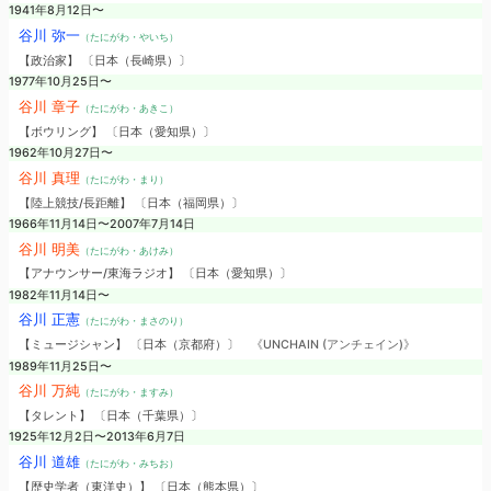
1941年8月12日〜
谷川 弥一
（たにがわ・やいち）
【政治家】 〔日本（長崎県）〕
1977年10月25日〜
谷川 章子
（たにがわ・あきこ）
【ボウリング】 〔日本（愛知県）〕
1962年10月27日〜
谷川 真理
（たにがわ・まり）
【陸上競技/長距離】 〔日本（福岡県）〕
1966年11月14日〜2007年7月14日
谷川 明美
（たにがわ・あけみ）
【アナウンサー/東海ラジオ】 〔日本（愛知県）〕
1982年11月14日〜
谷川 正憲
（たにがわ・まさのり）
【ミュージシャン】 〔日本（京都府）〕
《UNCHAIN (アンチェイン)》
1989年11月25日〜
谷川 万純
（たにがわ・ますみ）
【タレント】 〔日本（千葉県）〕
1925年12月2日〜2013年6月7日
谷川 道雄
（たにがわ・みちお）
【歴史学者（東洋史）】 〔日本（熊本県）〕