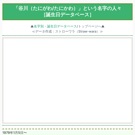
「谷川（たにがわ/たにかわ）」という名字の人々
［誕生日データベース］
▲
名字別・誕生日データベース
/トップページへ▲
≪データ作成：ストローワラ（Straw-wara）≫
1979年1月5日〜