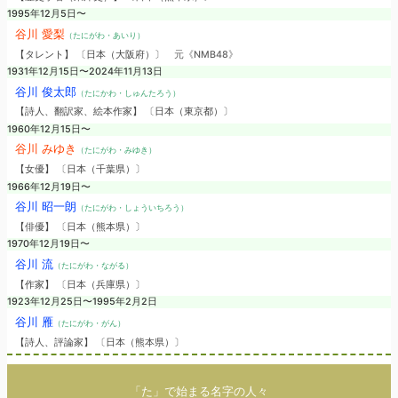
1995年12月5日〜
谷川 愛梨
（たにがわ・あいり）
【タレント】 〔日本（大阪府）〕
元《NMB48》
1931年12月15日〜2024年11月13日
谷川 俊太郎
（たにかわ・しゅんたろう）
【詩人、翻訳家、絵本作家】 〔日本（東京都）〕
1960年12月15日〜
谷川 みゆき
（たにがわ・みゆき）
【女優】 〔日本（千葉県）〕
1966年12月19日〜
谷川 昭一朗
（たにがわ・しょういちろう）
【俳優】 〔日本（熊本県）〕
1970年12月19日〜
谷川 流
（たにがわ・ながる）
【作家】 〔日本（兵庫県）〕
1923年12月25日〜1995年2月2日
谷川 雁
（たにがわ・がん）
【詩人、評論家】 〔日本（熊本県）〕
「た」で始まる名字の人々