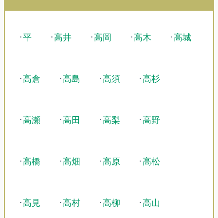
･
平
･
高井
･
高岡
･
高木
･
高城
･
高倉
･
高島
･
高須
･
高杉
･
高瀬
･
高田
･
高梨
･
高野
･
高橋
･
高畑
･
高原
･
高松
･
高見
･
高村
･
高柳
･
高山