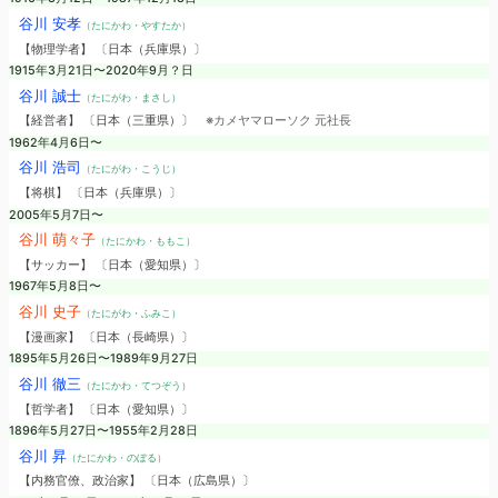
谷川 安孝
（たにかわ・やすたか）
【物理学者】 〔日本（兵庫県）〕
1915年3月21日〜2020年9月？日
谷川 誠士
（たにがわ・まさし）
【経営者】 〔日本（三重県）〕
※カメヤマローソク 元社長
1962年4月6日〜
谷川 浩司
（たにがわ・こうじ）
【将棋】 〔日本（兵庫県）〕
2005年5月7日〜
谷川 萌々子
（たにかわ・ももこ）
【サッカー】 〔日本（愛知県）〕
1967年5月8日〜
谷川 史子
（たにがわ・ふみこ）
【漫画家】 〔日本（長崎県）〕
1895年5月26日〜1989年9月27日
谷川 徹三
（たにかわ・てつぞう）
【哲学者】 〔日本（愛知県）〕
1896年5月27日〜1955年2月28日
谷川 昇
（たにかわ・のぼる）
【内務官僚、政治家】 〔日本（広島県）〕