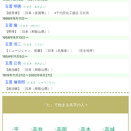
玉置 明善
（たまき・あきよし）
【経営者】 〔日本（佐賀県）〕
※千代田化工建設 元社長
1986年9月11日〜
玉置 隆
（たまき・ゆたか）
【野球】 〔日本（和歌山県）〕
1958年9月13日〜
玉置 浩二
（たまき・こうじ）
【ミュージシャン、俳優】 〔日本（北海道）〕
《安全地帯》
1954年11月5日〜
玉置 公良
（たまき・きみよし）
【政治家】 〔日本（和歌山県）〕
1915年11月21日〜2002年9月27日
玉置 修吾郎
（たまき・しゅうごろう）
【政治家】 〔日本（和歌山県）〕
「た」で始まる名字の人々
･
平
･
高井
･
高岡
･
高木
･
高城