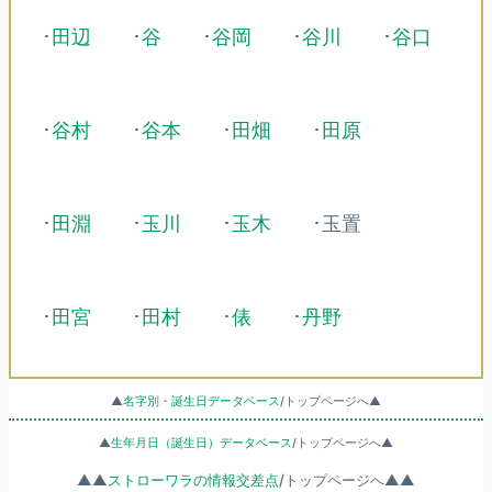
･
田辺
･
谷
･
谷岡
･
谷川
･
谷口
･
谷村
･
谷本
･
田畑
･
田原
･
田淵
･
玉川
･
玉木
･玉置
･
田宮
･
田村
･
俵
･
丹野
▲
名字別・誕生日データベース
/トップページへ▲
▲
生年月日（誕生日）データベース
/トップページへ▲
▲▲
ストローワラの情報交差点
/トップページへ▲▲