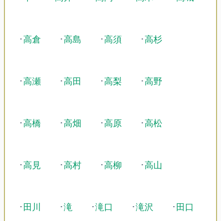
･
高倉
･
高島
･
高須
･
高杉
･
高瀬
･
高田
･
高梨
･
高野
･
高橋
･
高畑
･
高原
･
高松
･
高見
･
高村
･
高柳
･
高山
･
田川
･
滝
･
滝口
･
滝沢
･
田口