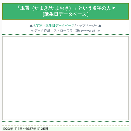
「玉置（たまき/たまおき）」という名字の人々
［誕生日データベース］
▲
名字別・誕生日データベース
/トップページへ▲
≪データ作成：ストローワラ（Straw-wara）≫
1923年1月1日〜1987年1月25日