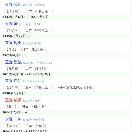
玉置 和郎
（たまき・かずお）
【政治家】 〔日本（和歌山県）〕
1934年1月5日〜2010年2月11日
玉置 宏
（たまおき・ひろし）
【司会者】 〔日本（神奈川県）〕
1985年3月22日〜
玉置 玲央
（たまき・れお）
【俳優】 〔日本（東京都）〕
1973年4月6日〜
玉置 勉強
（たまおき・べんきょう）
【漫画家】 〔日本（東京都）〕
1927年4月10日〜2023年3月2日
玉置 正和
（たまき・まさかず）
【経営者】 〔日本（和歌山県）〕
※千代田化工建設 元社長
1988年6月1日〜
玉置 成実
（たまき・なみ）
【歌手】 〔日本（和歌山県）〕
1944年7月8日〜
玉置 一弥
（たまき・かずや）
【政治家】 〔日本（京都府）〕
1908年8月8日〜1981年6月2日