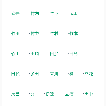
･
武井
･
竹内
･
竹下
･
武田
･
竹田
･
竹中
･
竹村
･
竹本
･
竹山
･
田崎
･
田沢
･
田島
･
田代
･
多田
･
立川
･
橘
･
立花
･
辰巳
･
巽
･
伊達
･
立石
･
田中