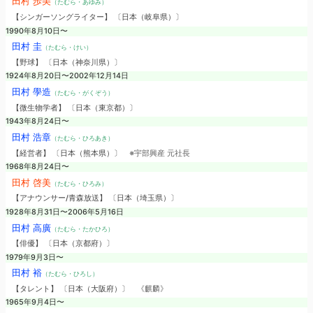
田村 歩美
（たむら・あゆみ）
【シンガーソングライター】 〔日本（岐阜県）〕
1990年8月10日〜
田村 圭
（たむら・けい）
【野球】 〔日本（神奈川県）〕
1924年8月20日〜2002年12月14日
田村 學造
（たむら・がくぞう）
【微生物学者】 〔日本（東京都）〕
1943年8月24日〜
田村 浩章
（たむら・ひろあき）
【経営者】 〔日本（熊本県）〕
※宇部興産 元社長
1968年8月24日〜
田村 啓美
（たむら・ひろみ）
【アナウンサー/青森放送】 〔日本（埼玉県）〕
1928年8月31日〜2006年5月16日
田村 高廣
（たむら・たかひろ）
【俳優】 〔日本（京都府）〕
1979年9月3日〜
田村 裕
（たむら・ひろし）
【タレント】 〔日本（大阪府）〕
《麒麟》
1965年9月4日〜