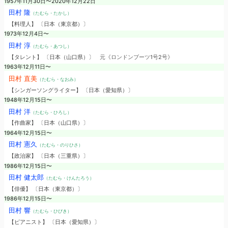
1957年11月30日〜2020年12月22日
田村 隆
（たむら・たかし）
【料理人】 〔日本（東京都）〕
1973年12月4日〜
田村 淳
（たむら・あつし）
【タレント】 〔日本（山口県）〕
元《ロンドンブーツ1号2号》
1963年12月11日〜
田村 直美
（たむら・なおみ）
【シンガーソングライター】 〔日本（愛知県）〕
1948年12月15日〜
田村 洋
（たむら・ひろし）
【作曲家】 〔日本（山口県）〕
1964年12月15日〜
田村 憲久
（たむら・のりひさ）
【政治家】 〔日本（三重県）〕
1986年12月15日〜
田村 健太郎
（たむら・けんたろう）
【俳優】 〔日本（東京都）〕
1986年12月15日〜
田村 響
（たむら・ひびき）
【ピアニスト】 〔日本（愛知県）〕