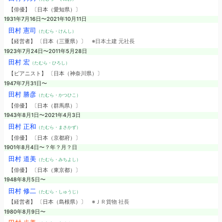
【俳優】 〔日本（愛知県）〕
1931年7月16日〜2021年10月11日
田村 憲司
（たむら・けんし）
【経営者】 〔日本（三重県）〕
※日本土建 元社長
1923年7月24日〜2011年5月28日
田村 宏
（たむら・ひろし）
【ピアニスト】 〔日本（神奈川県）〕
1947年7月31日〜
田村 勝彦
（たむら・かつひこ）
【俳優】 〔日本（群馬県）〕
1943年8月1日〜2021年4月3日
田村 正和
（たむら・まさかず）
【俳優】 〔日本（京都府）〕
1901年8月4日〜？年？月？日
田村 道美
（たむら・みちよし）
【俳優】 〔日本（東京都）〕
1948年8月5日〜
田村 修二
（たむら・しゅうじ）
【経営者】 〔日本（島根県）〕
※ＪＲ貨物 社長
1980年8月9日〜