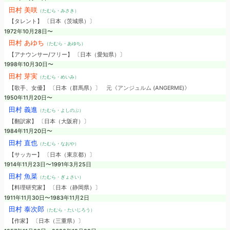
田村 美咲
（たむら・みさき）
【タレント】 〔日本（茨城県）〕
1972年10月28日〜
田村 あゆち
（たむら・あゆち）
【アナウンサー/フリー】 〔日本（愛知県）〕
1998年10月30日〜
田村 芽実
（たむら・めいみ）
【歌手、女優】 〔日本（群馬県）〕
元《アンジュルム (ANGERME)》
1950年11月20日〜
田村 義進
（たむら・よしのぶ）
【翻訳家】 〔日本（大阪府）〕
1984年11月20日〜
田村 直也
（たむら・なおや）
【サッカー】 〔日本（東京都）〕
1914年11月23日〜1991年3月25日
田村 魚菜
（たむら・ぎょさい）
【料理研究家】 〔日本（静岡県）〕
1911年11月30日〜1983年11月2日
田村 泰次郎
（たむら・たいじろう）
【作家】 〔日本（三重県）〕