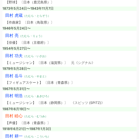
【野球】 〔日本（鹿児島県）〕
1873年5月24日〜1943年11月7日
田村 虎蔵
（たむら・とらぞう）
【作曲家】 〔日本（鳥取県）〕
1946年5月24日〜
田村 亮
（たむら・りょう）
【俳優】 〔日本（京都府）〕
1954年5月27日〜
田村 功夫
（たむら・いさお）
【ミュージシャン】 〔日本（滋賀県）〕
元《シグナル》
1979年5月28日〜
田村 岳斗
（たむら・やまと）
【フィギュアスケート】 〔日本（青森県）〕
1967年5月31日〜
田村 明浩
（たむら・あきひろ）
【ミュージシャン】 〔日本（静岡県）〕
《スピッツ (SPITZ)》
1987年6月19日〜
田村 睦心
（たむら・むつみ）
【声優】 〔日本（青森県）〕
1918年6月21日〜1987年1月3日
田村 耕一
（たむら・こういち）