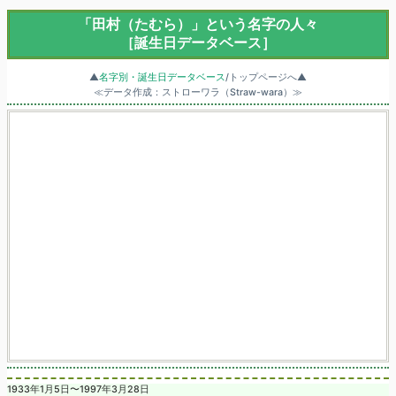
「田村（たむら）」という名字の人々
［誕生日データベース］
▲
名字別・誕生日データベース
/トップページへ▲
≪データ作成：ストローワラ（Straw-wara）≫
1933年1月5日〜1997年3月28日