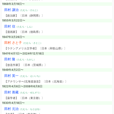
1968年3月19日〜
田村 謙治
（たむら・けんじ）
【政治家】 〔日本（静岡県）〕
1955年3月22日〜
田村 信
（たむら・しん）
【漫画家】 〔日本（徳島県）〕
1947年3月26日〜
田村 さと子
（たむら・さとこ）
【ラテンアメリカ文学者】 〔日本（和歌山県）〕
1941年4月1日〜2024年12月18日
田村 隆
（たむら・たかし）
【放送作家】 〔日本（茨城県）〕
1949年4月2日〜
田村 英一
（たむら・えいいち）
【アナウンサー/北海道放送】 〔日本（北海道）〕
1922年4月6日〜2008年6月8日
田村 善藏
（たむら・ぜんぞう）
【薬学者】 〔日本（東京都）〕
1930年4月18日〜
田村 元治
（たむら・もとはる）