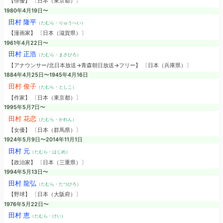
【俳優】 〔日本（東京都）〕
1980年4月19日〜
田村 隆平
（たむら・りゅうへい）
【漫画家】 〔日本（滋賀県）〕
1961年4月22日〜
田村 正浩
（たむら・まさひろ）
【アナウンサー/北日本放送→青森朝日放送→フリー】 〔日本（兵庫県）〕
1884年4月25日〜1945年4月16日
田村 俊子
（たむら・としこ）
【作家】 〔日本（東京都）〕
1995年5月7日〜
田村 花恋
（たむら・かれん）
【女優】 〔日本（群馬県）〕
1924年5月9日〜2014年11月1日
田村 元
（たむら・はじめ）
【政治家】 〔日本（三重県）〕
1994年5月13日〜
田村 龍弘
（たむら・たつひろ）
【野球】 〔日本（大阪府）〕
1976年5月22日〜
田村 恵
（たむら・けい）