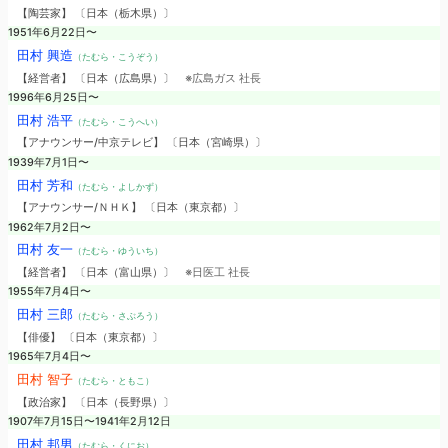
【陶芸家】 〔日本（栃木県）〕
1951年6月22日〜
田村 興造
（たむら・こうぞう）
【経営者】 〔日本（広島県）〕
※広島ガス 社長
1996年6月25日〜
田村 浩平
（たむら・こうへい）
【アナウンサー/中京テレビ】 〔日本（宮崎県）〕
1939年7月1日〜
田村 芳和
（たむら・よしかず）
【アナウンサー/ＮＨＫ】 〔日本（東京都）〕
1962年7月2日〜
田村 友一
（たむら・ゆういち）
【経営者】 〔日本（富山県）〕
※日医工 社長
1955年7月4日〜
田村 三郎
（たむら・さぶろう）
【俳優】 〔日本（東京都）〕
1965年7月4日〜
田村 智子
（たむら・ともこ）
【政治家】 〔日本（長野県）〕
1907年7月15日〜1941年2月12日
田村 邦男
（たむら・くにお）