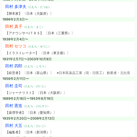
田村 多津夫
（たむら・たつお）
【脚本家】 〔日本（大阪府）〕
1996年2月3日〜
田村 真子
（たむら・まこ）
【アナウンサー/ＴＢＳ】 〔日本（三重県）〕
1938年2月4日〜
田村 セツコ
（たむら・せつこ）
【イラストレーター】 〔日本（東京都）〕
1931年2月7日〜2003年10月9日
田村 四郎
（たむら・しろう）
【経営者】 〔日本（富山県）〕
※日本医薬品工業（現：日医工） 創業者・元社長
1956年2月11日〜
田村 圭司
（たむら・けいじ）
【ジャーナリスト】 〔日本（大阪府）〕
1889年2月18日〜1953年8月19日
田村 憲造
（たむら・けんぞう）
【薬理学者】 〔日本（愛知県）〕
1935年2月20日〜2009年2月13日
田村 大五
（たむら・だいご）
【編集者】 〔日本（新潟県）〕