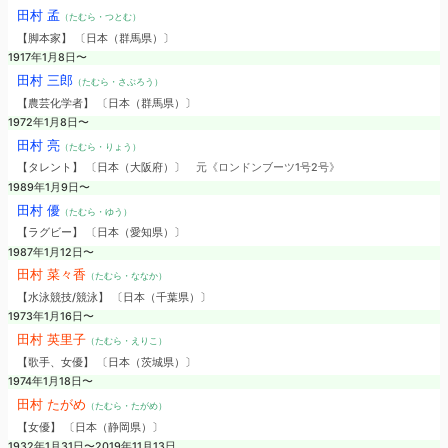
田村 孟
（たむら・つとむ）
【脚本家】 〔日本（群馬県）〕
1917年1月8日〜
田村 三郎
（たむら・さぶろう）
【農芸化学者】 〔日本（群馬県）〕
1972年1月8日〜
田村 亮
（たむら・りょう）
【タレント】 〔日本（大阪府）〕
元《ロンドンブーツ1号2号》
1989年1月9日〜
田村 優
（たむら・ゆう）
【ラグビー】 〔日本（愛知県）〕
1987年1月12日〜
田村 菜々香
（たむら・ななか）
【水泳競技/競泳】 〔日本（千葉県）〕
1973年1月16日〜
田村 英里子
（たむら・えりこ）
【歌手、女優】 〔日本（茨城県）〕
1974年1月18日〜
田村 たがめ
（たむら・たがめ）
【女優】 〔日本（静岡県）〕
1932年1月31日〜2019年11月13日