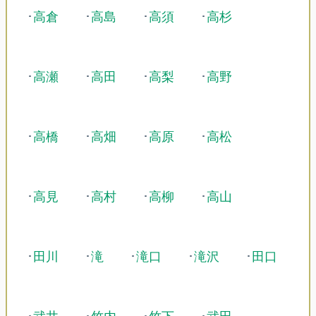
･
高倉
･
高島
･
高須
･
高杉
･
高瀬
･
高田
･
高梨
･
高野
･
高橋
･
高畑
･
高原
･
高松
･
高見
･
高村
･
高柳
･
高山
･
田川
･
滝
･
滝口
･
滝沢
･
田口