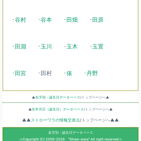
･
谷村
･
谷本
･
田畑
･
田原
･
田淵
･
玉川
･
玉木
･
玉置
･
田宮
･田村
･
俵
･
丹野
▲
名字別・誕生日データベース
/トップページへ▲
▲
生年月日（誕生日）データベース
/トップページへ▲
▲▲
ストローワラの情報交差点
/トップページへ▲▲
名字別・誕生日データベース
≪Copyright (C) 2000-2026 "Straw-wara" All right reserved≫