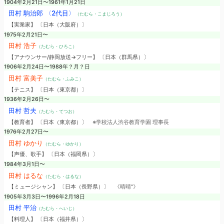
1904年2月21日〜1961年1月21日
田村 駒治郎 〈2代目〉
（たむら・こまじろう）
【実業家】 〔日本（大阪府）〕
1975年2月21日〜
田村 浩子
（たむら・ひろこ）
【アナウンサー/静岡放送→フリー】 〔日本（群馬県）〕
1906年2月24日〜1988年？月？日
田村 富美子
（たむら・ふみこ）
【テニス】 〔日本（東京都）〕
1936年2月26日〜
田村 哲夫
（たむら・てつお）
【教育者】 〔日本（東京都）〕
※学校法人渋谷教育学園 理事長
1976年2月27日〜
田村 ゆかり
（たむら・ゆかり）
【声優、歌手】 〔日本（福岡県）〕
1984年3月1日〜
田村 はるな
（たむら・はるな）
【ミュージシャン】 〔日本（長野県）〕
《晴晴"》
1905年3月3日〜1996年2月18日
田村 平治
（たむら・へいじ）
【料理人】 〔日本（福井県）〕