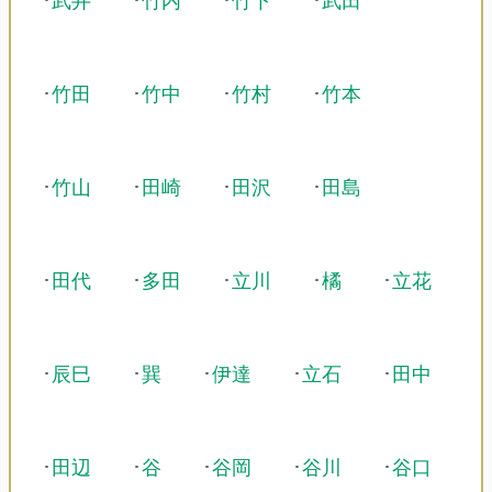
･
武井
･
竹内
･
竹下
･
武田
･
竹田
･
竹中
･
竹村
･
竹本
･
竹山
･
田崎
･
田沢
･
田島
･
田代
･
多田
･
立川
･
橘
･
立花
･
辰巳
･
巽
･
伊達
･
立石
･
田中
･
田辺
･
谷
･
谷岡
･
谷川
･
谷口