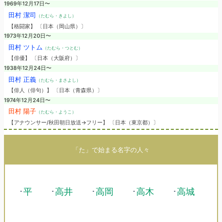
1969年12月17日〜
田村 潔司
（たむら・きよし）
【格闘家】 〔日本（岡山県）〕
1973年12月20日〜
田村 ツトム
（たむら・つとむ）
【俳優】 〔日本（大阪府）〕
1938年12月24日〜
田村 正義
（たむら・まさよし）
【俳人（俳句）】 〔日本（青森県）〕
1974年12月24日〜
田村 陽子
（たむら・ようこ）
【アナウンサー/秋田朝日放送→フリー】 〔日本（東京都）〕
「た」で始まる名字の人々
･
平
･
高井
･
高岡
･
高木
･
高城