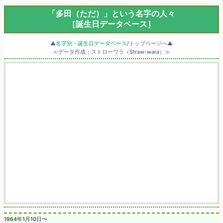
「多田（ただ）」という名字の人々
［誕生日データベース］
▲
名字別・誕生日データベース
/トップページへ▲
≪データ作成：ストローワラ（Straw-wara）≫
1964年1月10日〜