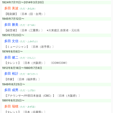
1924年7月11日〜2014年3月20日
多田 美波
（ただ・みなみ）
【彫刻家】 〔日本（旧・台湾）〕
1945年7月12日〜
多田 勝美
（ただ・かつみ）
【経営者】 〔日本（三重県）〕
※大東建託 創業者・元社長
1951年7月23日〜
多田 文信
（ただ・ふみのぶ）
【ミュージシャン】 〔日本（岩手県）〕
1974年8月8日〜
多田 健二
（ただ・けんじ）
【タレント】 〔日本（大阪府）〕
《COWCOW》
1912年8月18日〜1980年7月8日
多田 裕計
（ただ・ゆうけい）
【作家】 〔日本（福井県）〕
1949年8月25日〜
多田 成男
（ただ・しげお）
【アナウンサー/中部日本放送（CBC）】 〔日本（大阪府）〕
1991年8月25日〜
多田 瑞穂
（ただ・みずほ）
【タレント】 〔日本（兵庫県）〕