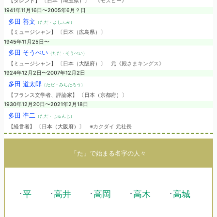
【タレント】 〔日本（埼玉県）〕
《モスビー》
1941年11月16日〜2005年6月？日
多田 善文
（ただ・よしふみ）
【ミュージシャン】 〔日本（広島県）〕
1945年11月25日〜
多田 そうべい
（ただ・そうべい）
【ミュージシャン】 〔日本（大阪府）〕
元《殿さまキングス》
1924年12月2日〜2007年12月2日
多田 道太郎
（ただ・みちたろう）
【フランス文学者、評論家】 〔日本（京都府）〕
1930年12月20日〜2021年2月18日
多田 凖二
（ただ・じゅんじ）
【経営者】 〔日本（大阪府）〕
※カクダイ 元社長
「た」で始まる名字の人々
･
平
･
高井
･
高岡
･
高木
･
高城