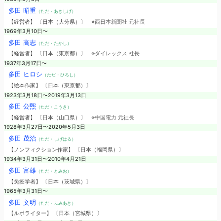
多田 昭重
（ただ・あきしげ）
【経営者】 〔日本（大分県）〕
※西日本新聞社 元社長
1969年3月10日〜
多田 高志
（ただ・たかし）
【経営者】 〔日本（東京都）〕
※ダイレックス 社長
1937年3月17日〜
多田 ヒロシ
（ただ・ひろし）
【絵本作家】 〔日本（東京都）〕
1923年3月18日〜2019年3月13日
多田 公煕
（ただ・こうき）
【経営者】 〔日本（山口県）〕
※中国電力 元社長
1928年3月27日〜2020年5月3日
多田 茂治
（ただ・しげはる）
【ノンフィクション作家】 〔日本（福岡県）〕
1934年3月31日〜2010年4月21日
多田 富雄
（ただ・とみお）
【免疫学者】 〔日本（茨城県）〕
1965年3月31日〜
多田 文明
（ただ・ふみあき）
【ルポライター】 〔日本（宮城県）〕