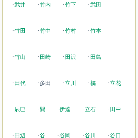
･
武井
･
竹内
･
竹下
･
武田
･
竹田
･
竹中
･
竹村
･
竹本
･
竹山
･
田崎
･
田沢
･
田島
･
田代
･多田
･
立川
･
橘
･
立花
･
辰巳
･
巽
･
伊達
･
立石
･
田中
･
田辺
･
谷
･
谷岡
･
谷川
･
谷口