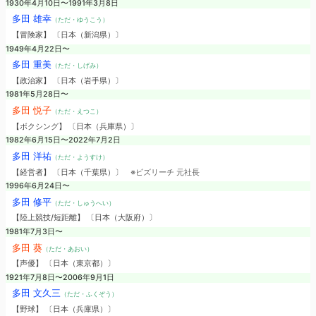
1930年4月10日〜1991年3月8日
多田 雄幸
（ただ・ゆうこう）
【冒険家】 〔日本（新潟県）〕
1949年4月22日〜
多田 重美
（ただ・しげみ）
【政治家】 〔日本（岩手県）〕
1981年5月28日〜
多田 悦子
（ただ・えつこ）
【ボクシング】 〔日本（兵庫県）〕
1982年6月15日〜2022年7月2日
多田 洋祐
（ただ・ようすけ）
【経営者】 〔日本（千葉県）〕
※ビズリーチ 元社長
1996年6月24日〜
多田 修平
（ただ・しゅうへい）
【陸上競技/短距離】 〔日本（大阪府）〕
1981年7月3日〜
多田 葵
（ただ・あおい）
【声優】 〔日本（東京都）〕
1921年7月8日〜2006年9月1日
多田 文久三
（ただ・ふくぞう）
【野球】 〔日本（兵庫県）〕