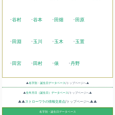
･
谷村
･
谷本
･
田畑
･
田原
･
田淵
･
玉川
･
玉木
･
玉置
･
田宮
･
田村
･
俵
･
丹野
▲
名字別・誕生日データベース
/トップページへ▲
▲
生年月日（誕生日）データベース
/トップページへ▲
▲▲
ストローワラの情報交差点
/トップページへ▲▲
名字別・誕生日データベース