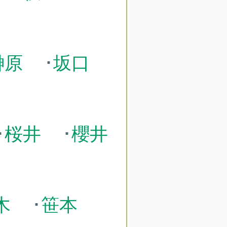
榊原
･
坂口
･
桜井
･
櫻井
木
･
笹本