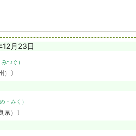
年12月23日
・みつぐ）
州）〕
め・みく）
良県）〕