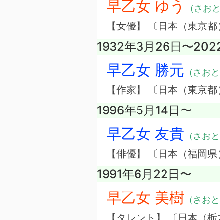
早乙女 ゆう
（さお
【女優】 〔日本（東京都
1932年3月26日〜202
早乙女 勝元
（さおと
【作家】 〔日本（東京都
1996年5月14日〜
早乙女 友貴
（さおと
【俳優】 〔日本（福岡県
1991年6月22日〜
早乙女 美樹
（さおと
【タレント】 〔日本（