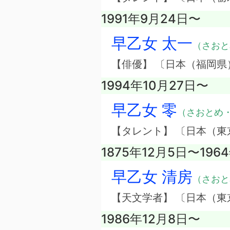
1991年9月24日〜
早乙女 太一
（さおと
【俳優】 〔日本（福岡県
1994年10月27日〜
早乙女 零
（さおとめ
【タレント】 〔日本（
1875年12月5日〜196
早乙女 清房
（さおと
【天文学者】 〔日本（東
1986年12月8日〜