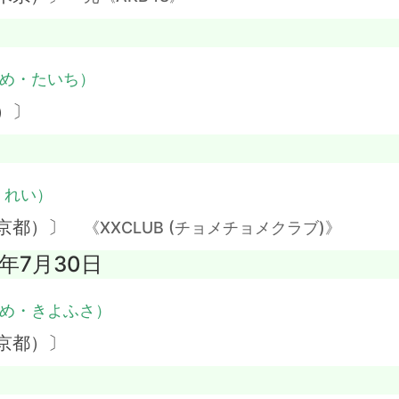
め・たいち）
）〕
・れい）
東京都）〕
《XXCLUB (チョメチョメクラブ)》
4年7月30日
め・きよふさ）
京都）〕