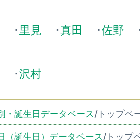
藤
･
里見
･
真田
･
佐野
田
･
沢村
別・誕生日データベース
/トップペ
日（誕生日）データベース
/トップ