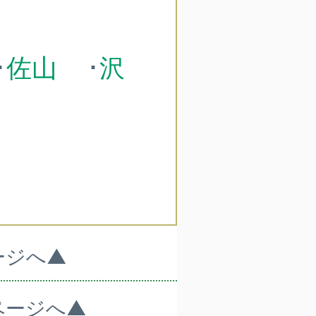
･
佐山
･
沢
ージへ▲
ページへ▲