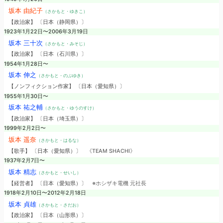
坂本 由紀子
（さかもと・ゆきこ）
【政治家】 〔日本（静岡県）〕
1923年1月22日〜2006年3月19日
坂本 三十次
（さかもと・みそじ）
【政治家】 〔日本（石川県）〕
1954年1月28日〜
坂本 伸之
（さかもと・のぶゆき）
【ノンフィクション作家】 〔日本（愛知県）〕
1955年1月30日〜
坂本 祐之輔
（さかもと・ゆうのすけ）
【政治家】 〔日本（埼玉県）〕
1999年2月2日〜
坂本 遥奈
（さかもと・はるな）
【歌手】 〔日本（愛知県）〕
《TEAM SHACHI》
1937年2月7日〜
坂本 精志
（さかもと・せいし）
【経営者】 〔日本（愛知県）〕
※ホシザキ電機 元社長
1918年2月10日〜2012年2月18日
坂本 貞雄
（さかもと・さだお）
【政治家】 〔日本（山形県）〕