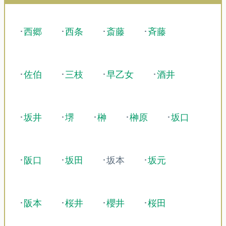
･
西郷
･
西条
･
斎藤
･
斉藤
･
佐伯
･
三枝
･
早乙女
･
酒井
･
坂井
･
堺
･
榊
･
榊原
･
坂口
･
阪口
･
坂田
･坂本
･
坂元
･
阪本
･
桜井
･
櫻井
･
桜田