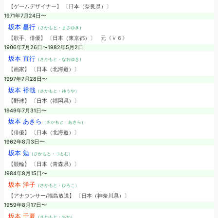
【ゲームデザイナー】 〔日本（奈良県）〕
1971年7月24日〜
坂本 昌行
（さかもと・まさゆき）
【歌手、俳優】 〔日本（東京都）〕
元《Ｖ６》
1906年7月26日〜1982年5月2日
坂本 直行
（さかもと・なおゆき）
【画家】 〔日本（北海道）〕
1997年7月28日〜
坂本 裕哉
（さかもと・ゆうや）
【野球】 〔日本（福岡県）〕
1949年7月31日〜
坂本 あきら
（さかもと・あきら）
【俳優】 〔日本（北海道）〕
1962年8月3日〜
坂本 勉
（さかもと・つとむ）
【競輪】 〔日本（青森県）〕
1984年8月15日〜
坂本 洋子
（さかもと・ひろこ）
【アナウンサー/福島放送】 〔日本（神奈川県）〕
1959年8月17日〜
坂本 千夏
（さかもと・ちか）