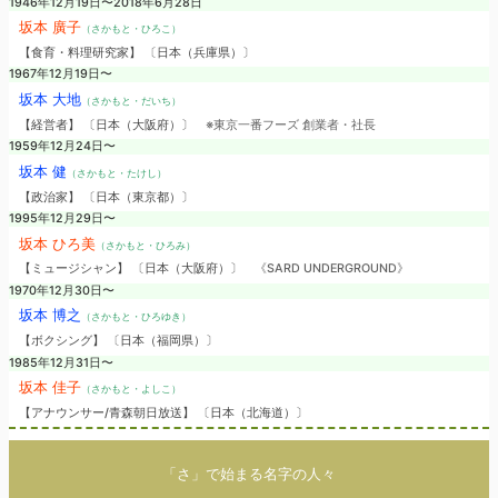
1946年12月19日〜2018年6月28日
坂本 廣子
（さかもと・ひろこ）
【食育・料理研究家】 〔日本（兵庫県）〕
1967年12月19日〜
坂本 大地
（さかもと・だいち）
【経営者】 〔日本（大阪府）〕
※東京一番フーズ 創業者・社長
1959年12月24日〜
坂本 健
（さかもと・たけし）
【政治家】 〔日本（東京都）〕
1995年12月29日〜
坂本 ひろ美
（さかもと・ひろみ）
【ミュージシャン】 〔日本（大阪府）〕
《SARD UNDERGROUND》
1970年12月30日〜
坂本 博之
（さかもと・ひろゆき）
【ボクシング】 〔日本（福岡県）〕
1985年12月31日〜
坂本 佳子
（さかもと・よしこ）
【アナウンサー/青森朝日放送】 〔日本（北海道）〕
「さ」で始まる名字の人々