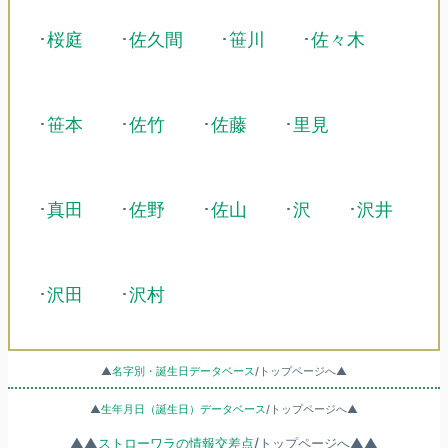
･
桜庭
･
佐久間
･
笹川
･
佐々木
･
笹本
･
佐竹
･
佐藤
･
里見
･
真田
･
佐野
･
佐山
･
沢
･
沢井
･
沢田
･
沢村
▲
名字別・誕生日データベース
/トップページへ▲
▲
生年月日（誕生日）データベース
/トップページへ▲
▲▲
ストローワラの情報交差点
/トップページへ▲▲