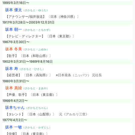
1995年3月16日〜
坂本 優太
（さかもと・ゆうた）
【アナウンサー/福井放送】 〔日本（神奈川県）〕
1917年3月28日〜2003年12月31日
坂本 朝一
（さかもと・ともかず）
【テレビ・ディレクター】 〔日本（東京都）〕
1967年3月30日〜
坂本 冬美
（さかもと・ふゆみ）
【歌手】 〔日本（和歌山県）〕
1902年3月31日〜1989年8月16日
坂本 寿
（さかもと・ひさし）
【経営者】 〔日本（高知県）〕
※日本発条（ニッパツ） 元社長
1980年3月31日〜
坂本 真綾
（さかもと・まあや）
【声優、歌手】 〔日本（東京都）〕
1966年4月2日〜
坂本ちゃん
（さかもとちゃん）
【タレント】 〔日本（山梨県）〕
元《アルカリ三世》
1977年4月2日〜
坂本 一敏
（さかもと・かずとし）
【俳優】 〔日本（東京都）〕