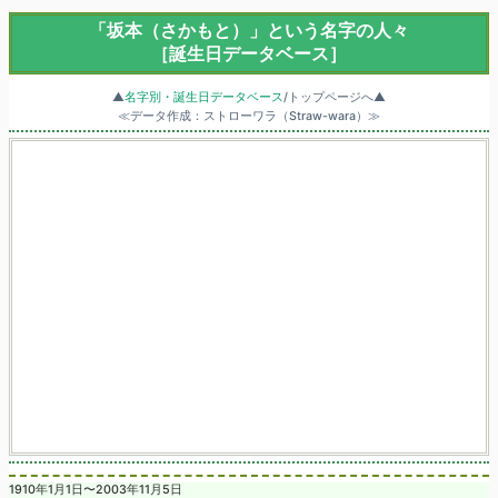
「坂本（さかもと）」という名字の人々
［誕生日データベース］
▲
名字別・誕生日データベース
/トップページへ▲
≪データ作成：ストローワラ（Straw-wara）≫
1910年1月1日〜2003年11月5日