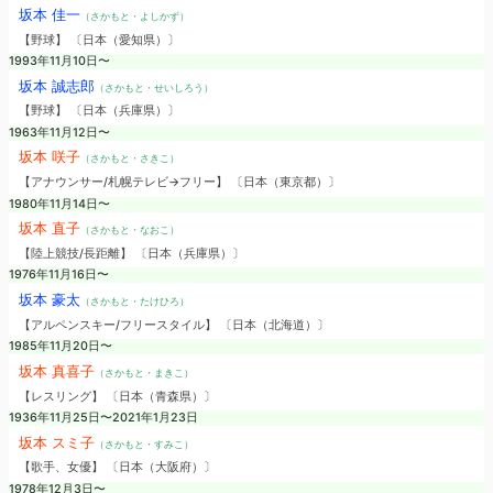
坂本 佳一
（さかもと・よしかず）
【野球】 〔日本（愛知県）〕
1993年11月10日〜
坂本 誠志郎
（さかもと・せいしろう）
【野球】 〔日本（兵庫県）〕
1963年11月12日〜
坂本 咲子
（さかもと・さきこ）
【アナウンサー/札幌テレビ→フリー】 〔日本（東京都）〕
1980年11月14日〜
坂本 直子
（さかもと・なおこ）
【陸上競技/長距離】 〔日本（兵庫県）〕
1976年11月16日〜
坂本 豪太
（さかもと・たけひろ）
【アルペンスキー/フリースタイル】 〔日本（北海道）〕
1985年11月20日〜
坂本 真喜子
（さかもと・まきこ）
【レスリング】 〔日本（青森県）〕
1936年11月25日〜2021年1月23日
坂本 スミ子
（さかもと・すみこ）
【歌手、女優】 〔日本（大阪府）〕
1978年12月3日〜