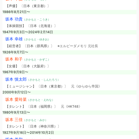
【声優】 〔日本（東京都）〕
1986年8月21日〜
坂本 功貴
（さかもと・こうき）
【体操競技】 〔日本（北海道）〕
1947年9月3日〜2024年2月14日
坂本 幸雄
（さかもと・ゆきお）
【経営者】 〔日本（群馬県）〕
※エルピーダメモリ 元社長
1926年9月7日〜
坂本 和子
（さかもと・かずこ）
【女優】 〔日本（大阪府）〕
1967年9月9日〜
坂本 慎太郎
（さかもと・しんたろう）
【ミュージシャン】 〔日本（東京都）〕
元《ゆらゆら帝国》
2000年9月12日〜
坂本 愛玲菜
（さかもと・えれな）
【タレント】 〔日本（福岡県）〕
元《HKT48》
1980年9月13日〜
坂本 三佳
（さかもと・みか）
【タレント】 〔日本（神奈川県）〕
1927年9月16日〜2014年10月2日