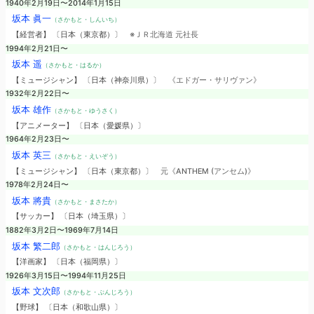
1940年2月19日〜2014年1月15日
坂本 眞一
（さかもと・しんいち）
【経営者】 〔日本（東京都）〕
※ＪＲ北海道 元社長
1994年2月21日〜
坂本 遥
（さかもと・はるか）
【ミュージシャン】 〔日本（神奈川県）〕
《エドガー・サリヴァン》
1932年2月22日〜
坂本 雄作
（さかもと・ゆうさく）
【アニメーター】 〔日本（愛媛県）〕
1964年2月23日〜
坂本 英三
（さかもと・えいぞう）
【ミュージシャン】 〔日本（東京都）〕
元《ANTHEM (アンセム)》
1978年2月24日〜
坂本 將貴
（さかもと・まさたか）
【サッカー】 〔日本（埼玉県）〕
1882年3月2日〜1969年7月14日
坂本 繁二郎
（さかもと・はんじろう）
【洋画家】 〔日本（福岡県）〕
1926年3月15日〜1994年11月25日
坂本 文次郎
（さかもと・ぶんじろう）
【野球】 〔日本（和歌山県）〕