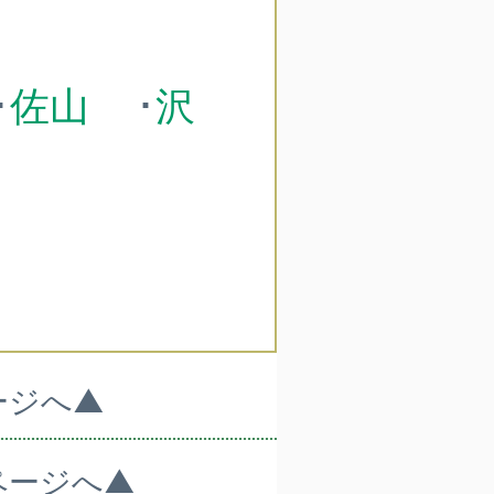
･
佐山
･
沢
ージへ▲
ページへ▲