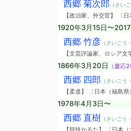
西郷 菊次郎
（さいご
【政治家、外交官】 〔日
1920年3月15日〜201
西郷 竹彦
（さいごう
【文芸評論家、ロシア文
1866年3月20日
（慶応2
西郷 四郎
（さいごう
【柔道】 〔日本（福島県
1978年4月3日〜
西郷 直樹
（さいごう
【競技かるた】 〔日本（