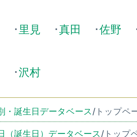
藤
･
里見
･
真田
･
佐野
田
･
沢村
別・誕生日データベース
/トップペ
日（誕生日）データベース
/トップ