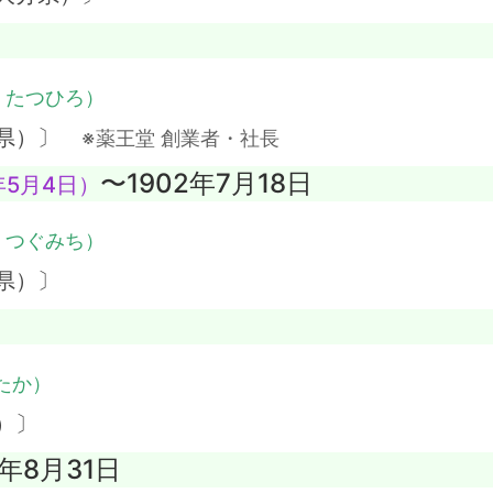
・たつひろ）
葉県）〕
※薬王堂 創業者・社長
〜1902年7月18日
年5月4日）
・つぐみち）
県）〕
たか）
）〕
2年8月31日