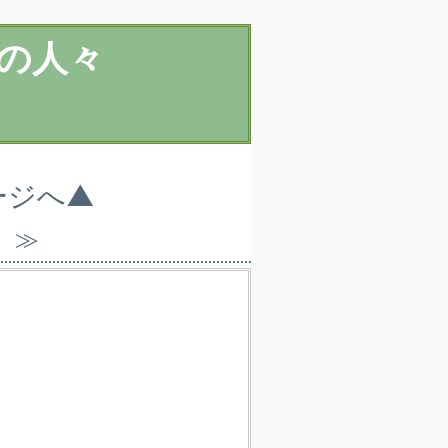
の人々
ージへ▲
）≫