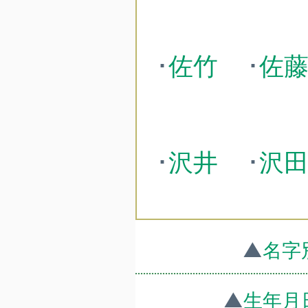
･
佐竹
･
佐
･
沢井
･
沢
▲
名字
▲
生年月