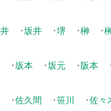
酒井
･
坂井
･
堺
･
榊
･
田
･
坂本
･
坂元
･
阪本
庭
･
佐久間
･
笹川
･
佐々