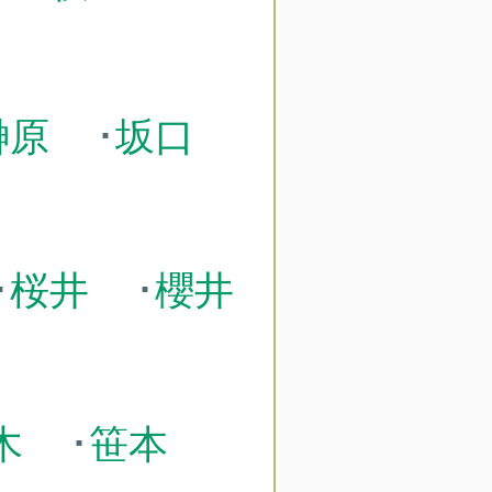
榊原
･
坂口
･
桜井
･
櫻井
木
･
笹本