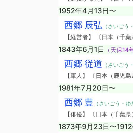
1952年4月13日〜
西郷 辰弘
（さいごう
【経営者】 〔日本（千
1843年6月1日
（天保14
西郷 従道
（さいごう
【軍人】 〔日本（鹿児島
1981年7月20日〜
西郷 豊
（さいごう・ゆ
【俳優】 〔日本（千葉県
1873年9月23日〜191