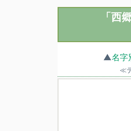
「西
▲
名字
≪