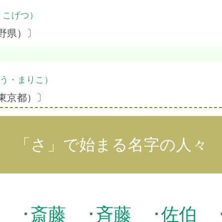
・こげつ）
野県）〕
う・まりこ）
東京都）〕
「さ」で始まる名字の人々
条
･
斎藤
･
斉藤
･
佐伯