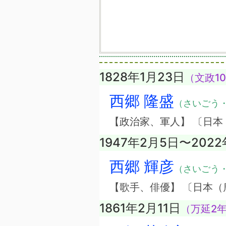
1828年1月23日
（文政10
西郷 隆盛
（さいごう
【政治家、軍人】 〔日本
1947年2月5日〜202
西郷 輝彦
（さいごう
【歌手、俳優】 〔日本（
1861年2月11日
（万延2年