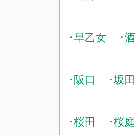
･
早乙女
･
･
阪口
･
坂
･
桜田
･
桜