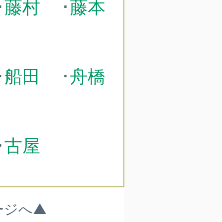
･
藤村
･
藤本
･
船田
･
舟橋
･
古屋
ージへ▲