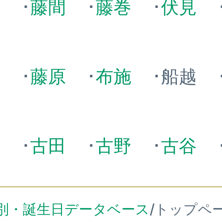
野
･
藤間
･
藤巻
･
伏見
山
･
藤原
･
布施
･船越
沢
･
古田
･
古野
･
古谷
別・誕生日データベース
/トップペ