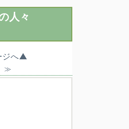
の人々
ージへ▲
）≫