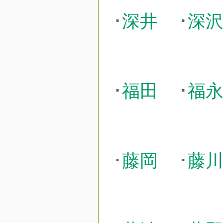
･
深井
･
深
･
福田
･
福
･
藤岡
･
藤