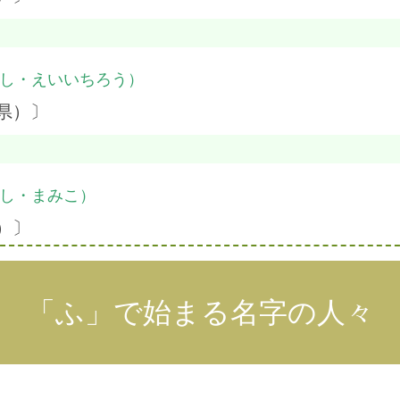
し・えいいちろう）
県）〕
し・まみこ）
）〕
「ふ」で始まる名字の人々