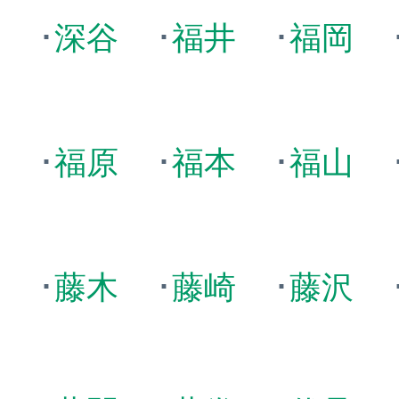
沢
･
深谷
･
福井
･
福岡
永
･
福原
･
福本
･
福山
川
･
藤木
･
藤崎
･
藤沢