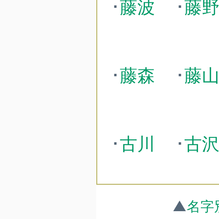
･
藤波
･
藤
･
藤森
･
藤
･
古川
･
古
▲
名字