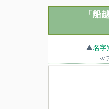
「船
▲
名字
≪