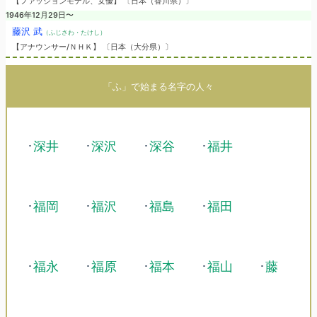
【ファッションモデル、女優】 〔日本（香川県）〕
1946年12月29日〜
藤沢 武
（ふじさわ・たけし）
【アナウンサー/ＮＨＫ】 〔日本（大分県）〕
「ふ」で始まる名字の人々
･
深井
･
深沢
･
深谷
･
福井
･
福岡
･
福沢
･
福島
･
福田
･
福永
･
福原
･
福本
･
福山
･
藤