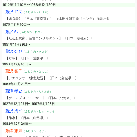
1910年11月10日〜1988年12月30日
藤沢 武夫
（ふじさわ・たけお）
【経営者】 〔日本（東京都）〕
※本田技研工業（ホンダ） 元副社長
1975年11月10日〜
藤沢 烈
（ふじさわ・れつ）
【社会起業家、経営コンサルタント】 〔日本（京都府）〕
1951年11月29日〜
藤沢 公也
（ふじさわ・きみや）
【野球】 〔日本（愛媛県）〕
1958年12月16日〜
藤沢 智子
（ふじさわ・ともこ）
【アナウンサー/東北放送】 〔日本（宮城県）〕
1965年12月21日〜
藤澤 孝史
（ふじさわ・たかふみ）
【ゲームプロデューサー】 〔日本（北海道）〕
1927年12月26日〜1997年1月26日
藤沢 周平
（ふじさわ・しゅうへい）
【作家】 〔日本（山形県）〕
1982年12月26日〜
藤澤 恵麻
（ふじさわ・えま）