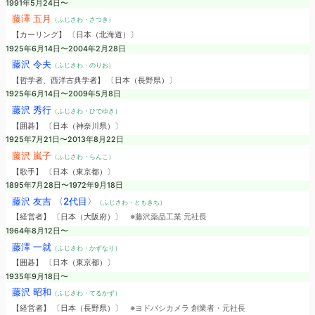
1991年5月24日〜
藤澤 五月
（ふじさわ・さつき）
【カーリング】 〔日本（北海道）〕
1925年6月14日〜2004年2月28日
藤沢 令夫
（ふじさわ・のりお）
【哲学者、西洋古典学者】 〔日本（長野県）〕
1925年6月14日〜2009年5月8日
藤沢 秀行
（ふじさわ・ひでゆき）
【囲碁】 〔日本（神奈川県）〕
1925年7月21日〜2013年8月22日
藤沢 嵐子
（ふじさわ・らんこ）
【歌手】 〔日本（東京都）〕
1895年7月28日〜1972年9月18日
藤沢 友吉 〈2代目〉
（ふじさわ・ともきち）
【経営者】 〔日本（大阪府）〕
※藤沢薬品工業 元社長
1964年8月12日〜
藤澤 一就
（ふじさわ・かずなり）
【囲碁】 〔日本（東京都）〕
1935年9月18日〜
藤沢 昭和
（ふじさわ・てるかず）
【経営者】 〔日本（長野県）〕
※ヨドバシカメラ 創業者・元社長