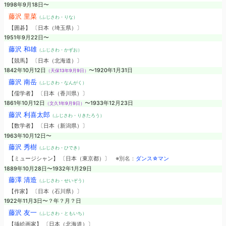
1998年9月18日〜
藤沢 里菜
（ふじさわ・りな）
【囲碁】 〔日本（埼玉県）〕
1951年9月22日〜
藤沢 和雄
（ふじさわ・かずお）
【競馬】 〔日本（北海道）〕
1842年10月12日
〜1920年1月31日
（天保13年9月9日）
藤沢 南岳
（ふじさわ・なんがく）
【儒学者】 〔日本（香川県）〕
1861年10月12日
〜1933年12月23日
（文久1年9月9日）
藤沢 利喜太郎
（ふじさわ・りきたろう）
【数学者】 〔日本（新潟県）〕
1963年10月12日〜
藤沢 秀樹
（ふじさわ・ひでき）
【ミュージシャン】 〔日本（東京都）〕
※別名：
ダンス☆マン
1889年10月28日〜1932年1月29日
藤澤 清造
（ふじさわ・せいぞう）
【作家】 〔日本（石川県）〕
1922年11月3日〜？年？月？日
藤沢 友一
（ふじさわ・ともいち）
【挿絵画家】 〔日本（北海道）〕