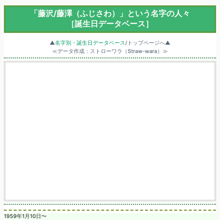
「藤沢/藤澤（ふじさわ）」という名字の人々
［誕生日データベース］
▲
名字別・誕生日データベース
/トップページへ▲
≪データ作成：ストローワラ（Straw-wara）≫
1959年1月10日〜