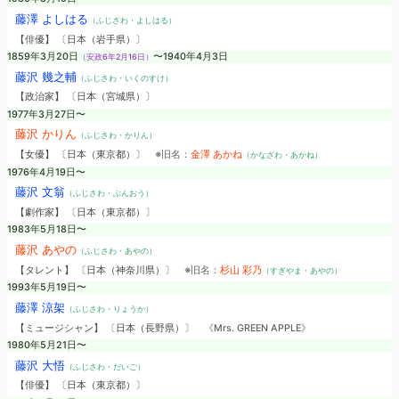
藤澤 よしはる
（ふじさわ・よしはる）
【俳優】 〔日本（岩手県）〕
1859年3月20日
〜1940年4月3日
（安政6年2月16日）
藤沢 幾之輔
（ふじさわ・いくのすけ）
【政治家】 〔日本（宮城県）〕
1977年3月27日〜
藤沢 かりん
（ふじさわ・かりん）
【女優】 〔日本（東京都）〕
※旧名：
金澤 あかね
（かなざわ・あかね）
1976年4月19日〜
藤沢 文翁
（ふじさわ・ぶんおう）
【劇作家】 〔日本（東京都）〕
1983年5月18日〜
藤沢 あやの
（ふじさわ・あやの）
【タレント】 〔日本（神奈川県）〕
※旧名：
杉山 彩乃
（すぎやま・あやの）
1993年5月19日〜
藤澤 涼架
（ふじさわ・りょうか）
【ミュージシャン】 〔日本（長野県）〕
《Mrs. GREEN APPLE》
1980年5月21日〜
藤沢 大悟
（ふじさわ・だいご）
【俳優】 〔日本（東京都）〕