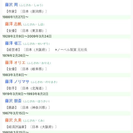
藤沢 周
（ふじさわ・しゅう）
【作家】 〔日本（新潟県）〕
1986年1月27日〜
藤澤 志帆
（ふじさわ・しほ）
【女優】 〔日本（東京都）〕
1928年2月9日〜2009年3月24日
藤澤 省三
（ふじさわ・せいぞう）
【経営者】 〔日本（大阪府）〕
※ノーベル製菓 元社長
1974年2月26日〜
藤澤 オリエ
（ふじさわ・おりえ）
【女優】 〔日本（岐阜県）〕
1983年3月8日〜
藤澤 ノリマサ
（ふじさわ・のりまさ）
【歌手】 〔日本（北海道）〕
1919年3月9日〜1993年8月2日
藤沢 朋斎
（ふじさわ・ほうさい）
【囲碁】 〔日本（神奈川県）〕
1967年3月15日〜
藤沢 久美
（ふじさわ・くみ）
【経済評論家】 〔日本（大阪府）〕
1980年3月15日〜