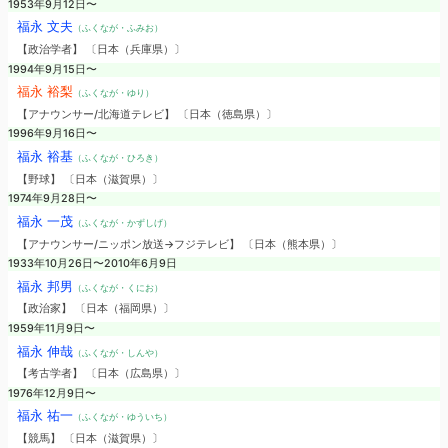
1953年9月12日〜
福永 文夫
（ふくなが・ふみお）
【政治学者】 〔日本（兵庫県）〕
1994年9月15日〜
福永 裕梨
（ふくなが・ゆり）
【アナウンサー/北海道テレビ】 〔日本（徳島県）〕
1996年9月16日〜
福永 裕基
（ふくなが・ひろき）
【野球】 〔日本（滋賀県）〕
1974年9月28日〜
福永 一茂
（ふくなが・かずしげ）
【アナウンサー/ニッポン放送→フジテレビ】 〔日本（熊本県）〕
1933年10月26日〜2010年6月9日
福永 邦男
（ふくなが・くにお）
【政治家】 〔日本（福岡県）〕
1959年11月9日〜
福永 伸哉
（ふくなが・しんや）
【考古学者】 〔日本（広島県）〕
1976年12月9日〜
福永 祐一
（ふくなが・ゆういち）
【競馬】 〔日本（滋賀県）〕