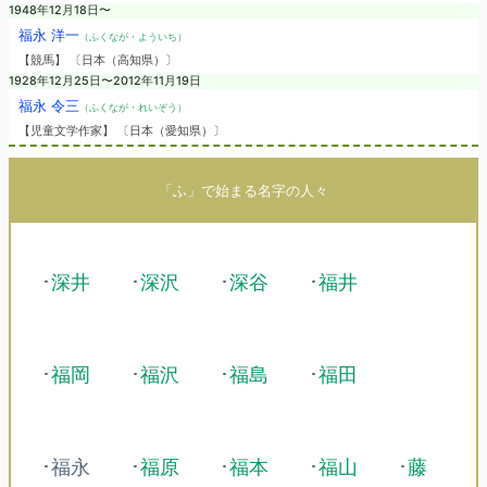
1948年12月18日〜
福永 洋一
（ふくなが・よういち）
【競馬】 〔日本（高知県）〕
1928年12月25日〜2012年11月19日
福永 令三
（ふくなが・れいぞう）
【児童文学作家】 〔日本（愛知県）〕
「ふ」で始まる名字の人々
･
深井
･
深沢
･
深谷
･
福井
･
福岡
･
福沢
･
福島
･
福田
･福永
･
福原
･
福本
･
福山
･
藤