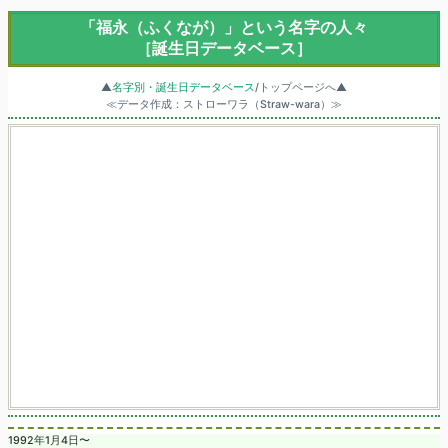
「福永（ふくなが）」という名字の人々
［誕生日データベース］
▲
名字別・誕生日データベース
/トップページへ▲
≪データ作成：ストローワラ（Straw-wara）≫
1992年1月4日〜