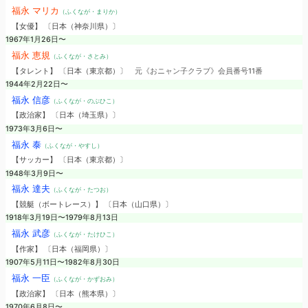
福永 マリカ
（ふくなが・まりか）
【女優】 〔日本（神奈川県）〕
1967年1月26日〜
福永 恵規
（ふくなが・さとみ）
【タレント】 〔日本（東京都）〕
元《おニャン子クラブ》会員番号11番
1944年2月22日〜
福永 信彦
（ふくなが・のぶひこ）
【政治家】 〔日本（埼玉県）〕
1973年3月6日〜
福永 泰
（ふくなが・やすし）
【サッカー】 〔日本（東京都）〕
1948年3月9日〜
福永 達夫
（ふくなが・たつお）
【競艇（ボートレース）】 〔日本（山口県）〕
1918年3月19日〜1979年8月13日
福永 武彦
（ふくなが・たけひこ）
【作家】 〔日本（福岡県）〕
1907年5月11日〜1982年8月30日
福永 一臣
（ふくなが・かずおみ）
【政治家】 〔日本（熊本県）〕
1970年6月8日〜