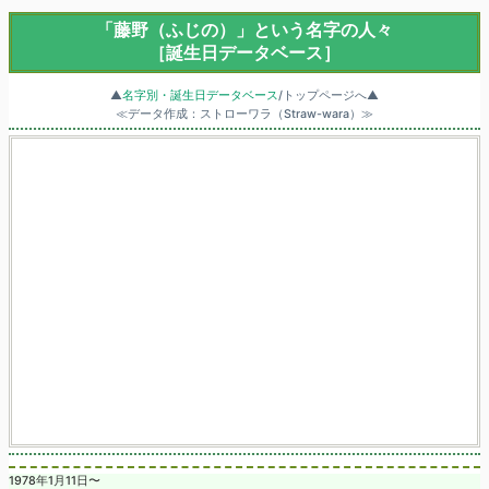
「藤野（ふじの）」という名字の人々
［誕生日データベース］
▲
名字別・誕生日データベース
/トップページへ▲
≪データ作成：ストローワラ（Straw-wara）≫
1978年1月11日〜