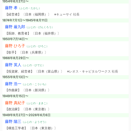
1954年6月27日〜
藤野 孝
（ふじの・たかし）
【経営者】 〔日本（福岡県）〕
※キューサイ 社長
1874年7月1日〜1945年8月11日
藤野 厳九郎
（ふじの・げんくろう）
【医師、教育者】 〔日本（福井県）〕
1950年7月14日〜
藤野 ひろ子
（ふじの・ひろこ）
【歌手】 〔日本（兵庫県）〕
1966年8月29日〜
藤野 英人
（ふじの・ひでと）
【投資家、経営者】 〔日本（富山県）〕
※レオス・キャピタルワークス 社長
1955年9月13日〜
藤野 浩一
（ふじの・こういち）
【作曲家】 〔日本（新潟県）〕
1949年9月15日〜
藤野 真紀子
（ふじの・まきこ）
【政治家】 〔日本（東京都）〕
1949年9月27日〜2026年6月6日
藤野 陽三
（ふじの・ようぞう）
【構造工学者】 〔日本（東京都）〕