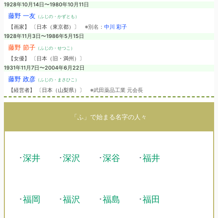
1928年10月14日〜1980年10月11日
藤野 一友
（ふじの・かずとも）
【画家】 〔日本（東京都）〕
※別名：
中川 彩子
1928年11月3日〜1986年5月15日
藤野 節子
（ふじの・せつこ）
【女優】 〔日本（旧・満州）〕
1931年11月7日〜2004年6月22日
藤野 政彦
（ふじの・まさひこ）
【経営者】 〔日本（山梨県）〕
※武田薬品工業 元会長
「ふ」で始まる名字の人々
･
深井
･
深沢
･
深谷
･
福井
･
福岡
･
福沢
･
福島
･
福田