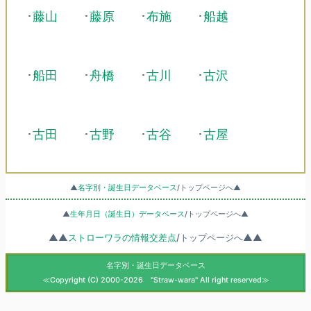
･
藤山
･
藤原
･
布施
･
船越
･
船田
･
舟橋
･
古川
･
古沢
･
古田
･
古野
･
古谷
･
古屋
▲
名字別・誕生日データベース
/トップページへ▲
▲
生年月日（誕生日）データベース
/トップページへ▲
▲▲
ストローワラの情報交差点
/トップページへ▲▲
名字別・誕生日データベース
≪Copyright (C) 2000-2026 "Straw-wara" All right reserved≫