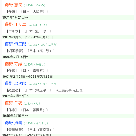
藤野 恵美
（ふじの・めぐみ）
【作家】 〔日本（大阪府）〕
1974年1月21日〜
藤野 オリエ
（ふじの・おりえ）
【ゴルフ】 〔日本（山口県）〕
1907年1月28日〜1992年8月15日
藤野 恒三郎
（ふじの・つねさぶろう）
【細菌学者】 〔日本（福井県）〕
1980年2月14日〜
藤野 可織
（ふじの・かおり）
【作家】 〔日本（京都府）〕
1901年2月21日〜1985年7月23日
藤野 忠次郎
（ふじの・ちゅうじろう）
【経営者】 〔日本（埼玉県）〕
※三菱商事 元社長
1962年2月27日〜
藤野 千夜
（ふじの・ちや）
【作家】 〔日本（福岡県）〕
1949年3月9日〜
藤野 貞義
（ふじの・さだよし）
【音響監督】 〔日本（東京都）〕
1947年3月15日〜2021年2月3日