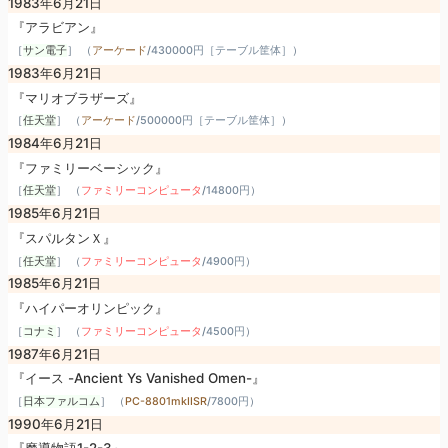
1983年6月21日
『アラビアン』
［
サン電子
］ （
アーケード
/
430000円［テーブル筐体］
）
1983年6月21日
『マリオブラザーズ』
［
任天堂
］ （
アーケード
/
500000円［テーブル筐体］
）
1984年6月21日
『ファミリーベーシック』
［
任天堂
］ （
ファミリーコンピュータ
/
14800円
）
1985年6月21日
『スパルタンＸ』
［
任天堂
］ （
ファミリーコンピュータ
/
4900円
）
1985年6月21日
『ハイパーオリンピック』
［
コナミ
］ （
ファミリーコンピュータ
/
4500円
）
1987年6月21日
『イース -Ancient Ys Vanished Omen-』
［
日本ファルコム
］ （
PC-8801mkIISR
/
7800円
）
1990年6月21日