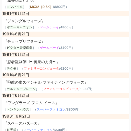
『魔導物語1-2-3』
［
コンパイル
］ （
MSX2［DISK］
/
8800円
）
1991年6月21日
『ジャングルウォーズ』
［
ポニーキャニオン
］ （
ゲームボーイ
/
4800円
）
1991年6月21日
『チョップリフター２』
［
ビクター音楽産業
］ （
ゲームボーイ
/
3400円
）
1991年6月21日
『忍者龍剣伝III〜黄泉の方舟〜』
［
テクモ
］ （
ファミリーコンピュータ
/
6200円
）
1991年6月21日
『飛龍の拳スペシャル ファイティングウォーズ』
［
カルチャーブレーン
］ （
ファミリーコンピュータ
/
6300円
）
1991年6月21日
『ワンダラーズ フロム イース』
［
トンキンハウス
］ （
スーパーファミコン
/
8800円
）
1993年6月21日
『スペースバズーカ』
［
任天堂
］ （
スーパーファミコン
/
6500円
）