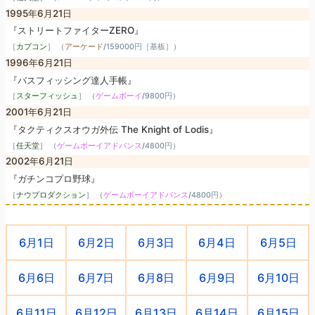
1995年6月21日
『ストリートファイターZERO』
［
カプコン
］ （
アーケード
/
159000円［基板］
）
1996年6月21日
『バスフィッシング達人手帳』
［
スターフィッシュ
］ （
ゲームボーイ
/
9800円
）
2001年6月21日
『タクティクスオウガ外伝 The Knight of Lodis』
［
任天堂
］ （
ゲームボーイアドバンス
/
4800円
）
2002年6月21日
『ガチンコプロ野球』
［
ナウプロダクション
］ （
ゲームボーイアドバンス
/
4800円
）
6月1日
6月2日
6月3日
6月4日
6月5日
6月6日
6月7日
6月8日
6月9日
6月10日
6月11日
6月12日
6月13日
6月14日
6月15日