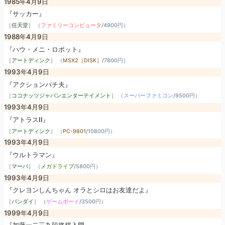
1985年4月9日
『サッカー』
［
任天堂
］ （
ファミリーコンピュータ
/
4900円
）
1988年4月9日
『ハウ・メニ・ロボット』
［
アートディンク
］ （
MSX2［DISK］
/
7800円
）
1993年4月9日
『アクションパチ夫』
［
ココナッツジャパンエンターテイメント
］ （
スーパーファミコン
/
9500円
）
1993年4月9日
『アトラスII』
［
アートディンク
］ （
PC-9801
/
10800円
）
1993年4月9日
『ウルトラマン』
［
マーバ
］ （
メガドライブ
/
5800円
）
1993年4月9日
『クレヨンしんちゃん オラとシロはお友達だよ』
［
バンダイ
］ （
ゲームボーイ
/
3500円
）
1999年4月9日