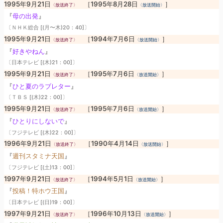
1995年9月21日
［1995年8月28日
］
〈放送終了〉
〈放送開始〉
『
母の出発
』
〔ＮＨＫ総合 [(月〜木)20：40]〕
1995年9月21日
［1994年7月6日
］
〈放送終了〉
〈放送開始〉
『
好きやねん
』
〔日本テレビ [(木)21：00]〕
1995年9月21日
［1995年7月6日
］
〈放送終了〉
〈放送開始〉
『
ひと夏のラブレター
』
〔ＴＢＳ [(木)22：00]〕
1995年9月21日
［1995年7月6日
］
〈放送終了〉
〈放送開始〉
『
ひとりにしないで
』
〔フジテレビ [(木)22：00]〕
1996年9月21日
［1990年4月14日
］
〈放送終了〉
〈放送開始〉
『
週刊スタミナ天国
』
〔フジテレビ [(土)13：00]〕
1997年9月21日
［1994年5月1日
］
〈放送終了〉
〈放送開始〉
『
投稿！特ホウ王国
』
〔日本テレビ [(日)19：00]〕
1997年9月21日
［1996年10月13日
］
〈放送終了〉
〈放送開始〉