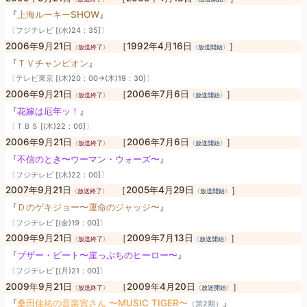
『
上海ルーキーSHOW
』
〔フジテレビ [(水)24：35]〕
2006年9月21日
［1992年4月16日
］
〈放送終了〉
〈放送開始〉
『
ＴＶチャンピオン
』
〔テレビ東京 [(木)20：00→(木)19：30]〕
2006年9月21日
［2006年7月6日
］
〈放送終了〉
〈放送開始〉
『
花嫁は厄年ッ！
』
〔ＴＢＳ [(木)22：00]〕
2006年9月21日
［2006年7月6日
］
〈放送終了〉
〈放送開始〉
『
不信のとき〜ウーマン・ウォーズ〜
』
〔フジテレビ [(木)22：00]〕
2007年9月21日
［2005年4月29日
］
〈放送終了〉
〈放送開始〉
『
Ｄのゲキジョー〜運命のジャッジ〜
』
〔フジテレビ [(金)19：00]〕
2009年9月21日
［2009年7月13日
］
〈放送終了〉
〈放送開始〉
『
ブザー・ビート〜崖っぷちのヒーロー〜
』
〔フジテレビ [(月)21：00]〕
2009年9月21日
［2009年4月20日
］
〈放送終了〉
〈放送開始〉
『
桑田佳祐の音楽寅さん 〜MUSIC TIGER〜
』
（第2期）