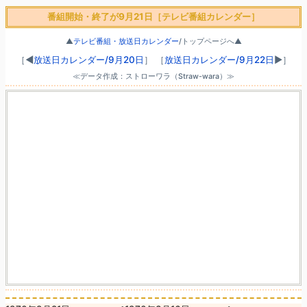
番組開始・終了が9月21日［テレビ番組カレンダー］
▲
テレビ番組・放送日カレンダー
/トップページへ▲
［◀
放送日カレンダー/9月20日
］
［
放送日カレンダー/9月22日
▶］
≪データ作成：ストローワラ（Straw-wara）≫