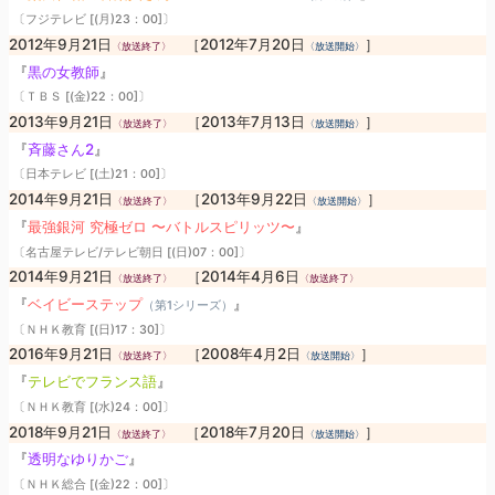
〔フジテレビ [(月)23：00]〕
2012年9月21日
［2012年7月20日
］
〈放送終了〉
〈放送開始〉
『
黒の女教師
』
〔ＴＢＳ [(金)22：00]〕
2013年9月21日
［2013年7月13日
］
〈放送終了〉
〈放送開始〉
『
斉藤さん2
』
〔日本テレビ [(土)21：00]〕
2014年9月21日
［2013年9月22日
］
〈放送終了〉
〈放送開始〉
『
最強銀河 究極ゼロ 〜バトルスピリッツ〜
』
〔名古屋テレビ/テレビ朝日 [(日)07：00]〕
2014年9月21日
［2014年4月6日
〈放送終了〉
〈放送終了〉
『
ベイビーステップ
』
（第1シリーズ）
〔ＮＨＫ教育 [(日)17：30]〕
2016年9月21日
［2008年4月2日
］
〈放送終了〉
〈放送開始〉
『
テレビでフランス語
』
〔ＮＨＫ教育 [(水)24：00]〕
2018年9月21日
［2018年7月20日
］
〈放送終了〉
〈放送開始〉
『
透明なゆりかご
』
〔ＮＨＫ総合 [(金)22：00]〕