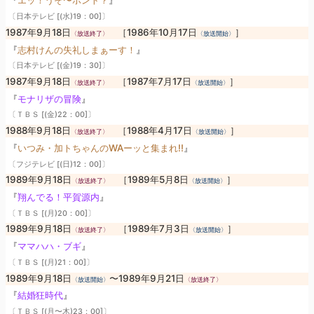
『
エッ！うそ〜ホント？
』
〔日本テレビ [(水)19：00]〕
1987年9月18日
［1986年10月17日
］
〈放送終了〉
〈放送開始〉
『
志村けんの失礼しまぁーす！
』
〔日本テレビ [(金)19：30]〕
1987年9月18日
［1987年7月17日
］
〈放送終了〉
〈放送開始〉
『
モナリザの冒険
』
〔ＴＢＳ [(金)22：00]〕
1988年9月18日
［1988年4月17日
］
〈放送終了〉
〈放送開始〉
『
いつみ・加トちゃんのWAーッと集まれ!!
』
〔フジテレビ [(日)12：00]〕
1989年9月18日
［1989年5月8日
］
〈放送終了〉
〈放送開始〉
『
翔んでる！平賀源内
』
〔ＴＢＳ [(月)20：00]〕
1989年9月18日
［1989年7月3日
］
〈放送終了〉
〈放送開始〉
『
ママハハ・ブギ
』
〔ＴＢＳ [(月)21：00]〕
1989年9月18日
〜1989年9月21日
〈放送開始〉
〈放送終了〉
『
結婚狂時代
』
〔ＴＢＳ [(月〜木)23：00]〕