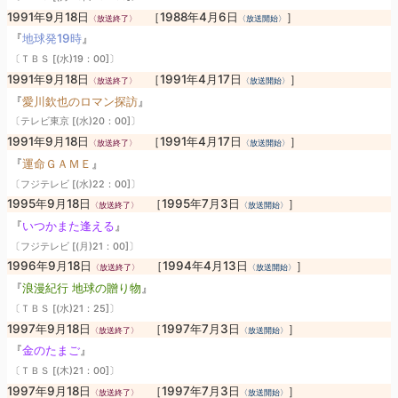
1991年9月18日
［1988年4月6日
］
〈放送終了〉
〈放送開始〉
『
地球発19時
』
〔ＴＢＳ [(水)19：00]〕
1991年9月18日
［1991年4月17日
］
〈放送終了〉
〈放送開始〉
『
愛川欽也のロマン探訪
』
〔テレビ東京 [(水)20：00]〕
1991年9月18日
［1991年4月17日
］
〈放送終了〉
〈放送開始〉
『
運命ＧＡＭＥ
』
〔フジテレビ [(水)22：00]〕
1995年9月18日
［1995年7月3日
］
〈放送終了〉
〈放送開始〉
『
いつかまた逢える
』
〔フジテレビ [(月)21：00]〕
1996年9月18日
［1994年4月13日
］
〈放送終了〉
〈放送開始〉
『
浪漫紀行 地球の贈り物
』
〔ＴＢＳ [(水)21：25]〕
1997年9月18日
［1997年7月3日
］
〈放送終了〉
〈放送開始〉
『
金のたまご
』
〔ＴＢＳ [(木)21：00]〕
1997年9月18日
［1997年7月3日
］
〈放送終了〉
〈放送開始〉