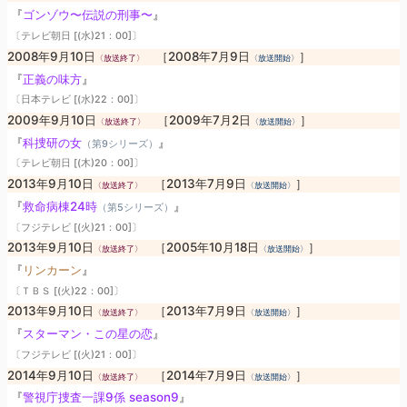
『
ゴンゾウ〜伝説の刑事〜
』
〔テレビ朝日 [(水)21：00]〕
2008年9月10日
［2008年7月9日
］
〈放送終了〉
〈放送開始〉
『
正義の味方
』
〔日本テレビ [(水)22：00]〕
2009年9月10日
［2009年7月2日
］
〈放送終了〉
〈放送開始〉
『
科捜研の女
』
（第9シリーズ）
〔テレビ朝日 [(木)20：00]〕
2013年9月10日
［2013年7月9日
］
〈放送終了〉
〈放送開始〉
『
救命病棟24時
』
（第5シリーズ）
〔フジテレビ [(火)21：00]〕
2013年9月10日
［2005年10月18日
］
〈放送終了〉
〈放送開始〉
『
リンカーン
』
〔ＴＢＳ [(火)22：00]〕
2013年9月10日
［2013年7月9日
］
〈放送終了〉
〈放送開始〉
『
スターマン・この星の恋
』
〔フジテレビ [(火)21：00]〕
2014年9月10日
［2014年7月9日
］
〈放送終了〉
〈放送開始〉
『
警視庁捜査一課9係 season9
』