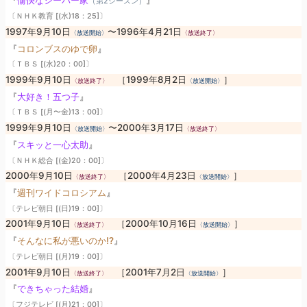
『
愉快なシーバー家
』
（第2シーズン）
〔ＮＨＫ教育 [(水)18：25]〕
1997年9月10日
〜1996年4月21日
〈放送開始〉
〈放送終了〉
『
コロンブスのゆで卵
』
〔ＴＢＳ [(水)20：00]〕
1999年9月10日
［1999年8月2日
］
〈放送終了〉
〈放送開始〉
『
大好き！五つ子
』
〔ＴＢＳ [(月〜金)13：00]〕
1999年9月10日
〜2000年3月17日
〈放送開始〉
〈放送終了〉
『
スキッと一心太助
』
〔ＮＨＫ総合 [(金)20：00]〕
2000年9月10日
［2000年4月23日
］
〈放送終了〉
〈放送開始〉
『
週刊ワイドコロシアム
』
〔テレビ朝日 [(日)19：00]〕
2001年9月10日
［2000年10月16日
］
〈放送終了〉
〈放送開始〉
『
そんなに私が悪いのか!?
』
〔テレビ朝日 [(月)19：00]〕
2001年9月10日
［2001年7月2日
］
〈放送終了〉
〈放送開始〉
『
できちゃった結婚
』
〔フジテレビ [(月)21：00]〕