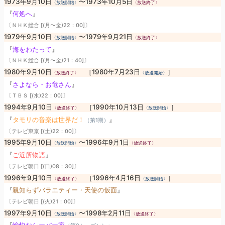
1973年9月10日
〜1973年10月5日
〈放送開始〉
〈放送終了〉
『
何処へ
』
〔ＮＨＫ総合 [(月〜金)22：00]〕
1979年9月10日
〜1979年9月21日
〈放送開始〉
〈放送終了〉
『
海をわたって
』
〔ＮＨＫ総合 [(月〜金)21：40]〕
1980年9月10日
［1980年7月23日
］
〈放送終了〉
〈放送開始〉
『
さよなら・お竜さん
』
〔ＴＢＳ [(水)22：00]〕
1994年9月10日
［1990年10月13日
］
〈放送終了〉
〈放送開始〉
『
タモリの音楽は世界だ！
』
（第1期）
〔テレビ東京 [(土)22：00]〕
1995年9月10日
〜1996年9月1日
〈放送開始〉
〈放送終了〉
『
ご近所物語
』
〔テレビ朝日 [(日)08：30]〕
1996年9月10日
［1996年4月16日
］
〈放送終了〉
〈放送開始〉
『
親知らずバラエティー・天使の仮面
』
〔テレビ朝日 [(火)21：00]〕
1997年9月10日
〜1998年2月11日
〈放送開始〉
〈放送終了〉