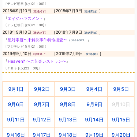
〔テレビ朝日 [(水)21：00]〕
2015年9月10日
［2015年7月9日
］
〈放送終了〉
〈放送開始〉
『
エイジハラスメント
』
〔テレビ朝日 [(木)21：00]〕
2018年9月10日
［2018年7月9日
］
〈放送終了〉
〈放送開始〉
『
絶対零度〜未解決事件特命捜査〜
』
（Season3）
〔フジテレビ [(月)21：00]〕
2019年9月10日
［2019年7月9日
］
〈放送終了〉
〈放送開始〉
『
Heaven? 〜ご苦楽レストラン〜
』
〔ＴＢＳ [(火)22：00]〕
9月1日
9月2日
9月3日
9月4日
9月5日
9月6日
9月7日
9月8日
9月9日
9月10日
9月11日
9月12日
9月13日
9月14日
9月15日
9月16日
9月17日
9月18日
9月19日
9月20日