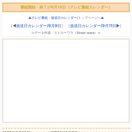
番組開始・終了が9月10日［テレビ番組カレンダー］
▲
テレビ番組・放送日カレンダー
/トップページへ▲
［◀
放送日カレンダー/9月9日
］
［
放送日カレンダー/9月11日
▶］
≪データ作成：ストローワラ（Straw-wara）≫