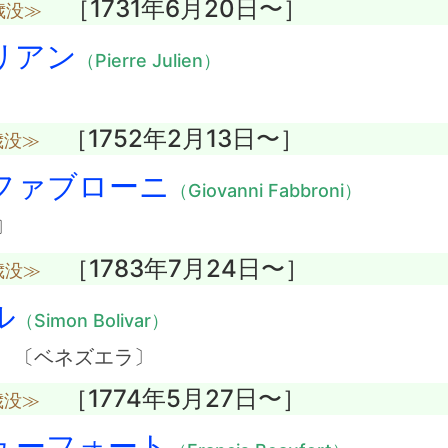
［1731年6月20日〜］
歳没≫
リアン
（Pierre Julien）
［1752年2月13日〜］
歳没≫
ファブローニ
（Giovanni Fabbroni）
〕
［1783年7月24日〜］
歳没≫
ル
（Simon Bolivar）
 〔ベネズエラ〕
［1774年5月27日〜］
歳没≫
ューフォート