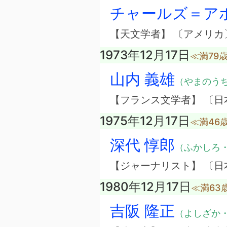
チャールズ＝ア
【天文学者】 〔アメリカ
1973年12月17日
≪満79
山内 義雄
（やまのう
【フランス文学者】 〔日
1975年12月17日
≪満46
深代 惇郎
（ふかしろ
【ジャーナリスト】 〔日
1980年12月17日
≪満63
吉阪 隆正
（よしざか