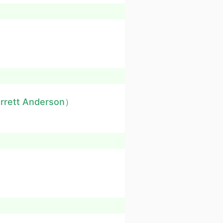
arrett Anderson）
）