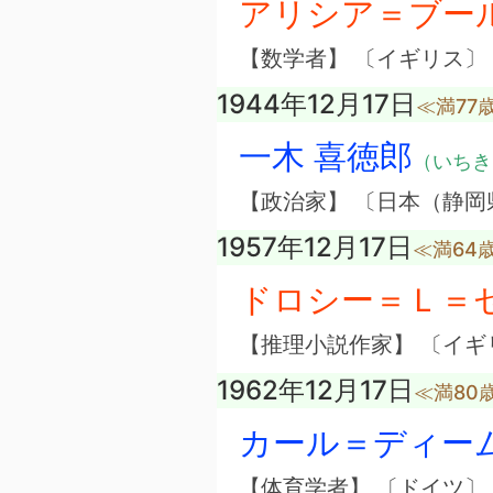
アリシア＝ブー
【数学者】 〔イギリス〕
1944年12月17日
≪満77
一木 喜徳郎
（いちき
【政治家】 〔日本（静岡
1957年12月17日
≪満64
ドロシー＝Ｌ＝
【推理小説作家】 〔イギ
1962年12月17日
≪満80
カール＝ディー
【体育学者】 〔ドイツ〕