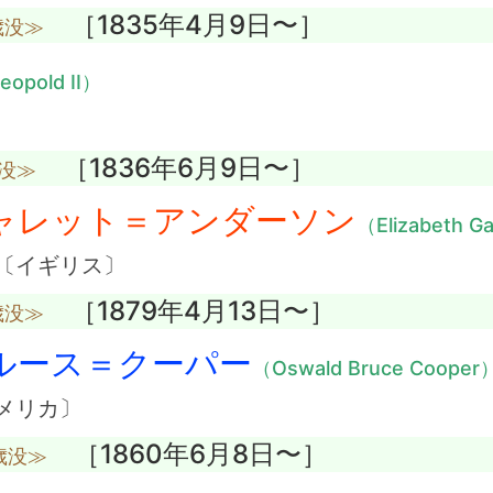
［1835年4月9日〜］
歳没≫
eopold II）
［1836年6月9日〜］
歳没≫
ャレット＝アンダーソン
（Elizabeth G
〔イギリス〕
［1879年4月13日〜］
歳没≫
ルース＝クーパー
（Oswald Bruce Cooper
メリカ〕
［1860年6月8日〜］
歳没≫