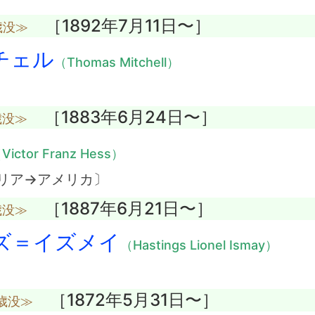
［1892年7月11日〜］
歳没≫
チェル
（Thomas Mitchell）
［1883年6月24日〜］
歳没≫
Victor Franz Hess）
リア→アメリカ〕
［1887年6月21日〜］
歳没≫
ズ＝イズメイ
（Hastings Lionel Ismay）
［1872年5月31日〜］
1歳没≫