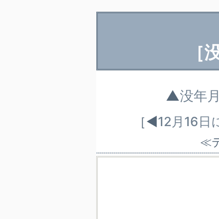
［
▲
没年
［◀
12月16
≪