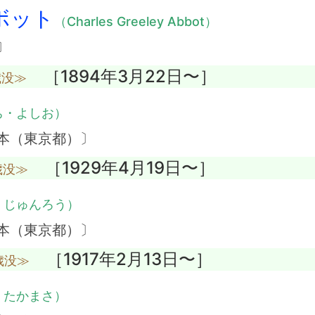
ボット
（Charles Greeley Abbot）
〕
［1894年3月22日〜］
歳没≫
ち・よしお）
本（東京都）〕
［1929年4月19日〜］
歳没≫
・じゅんろう）
本（東京都）〕
［1917年2月13日〜］
歳没≫
・たかまさ）