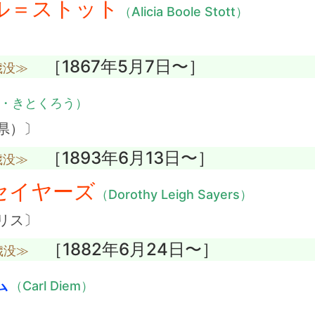
ル＝ストット
（Alicia Boole Stott）
［1867年5月7日〜］
歳没≫
・きとくろう）
県）〕
［1893年6月13日〜］
歳没≫
セイヤーズ
（Dorothy Leigh Sayers）
リス〕
［1882年6月24日〜］
歳没≫
ム
（Carl Diem）