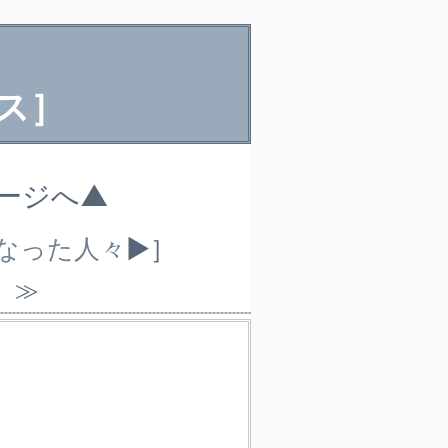
ス］
ページへ▲
くなった人々
▶］
）≫