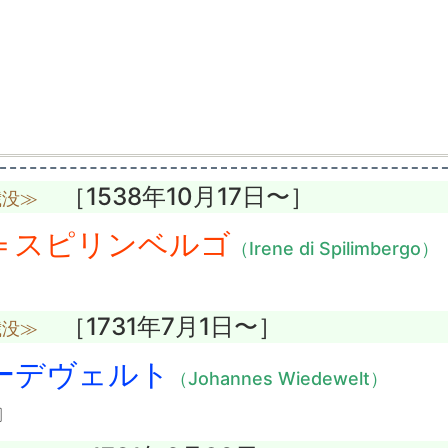
［1538年10月17日〜］
歳没≫
＝スピリンベルゴ
（Irene di Spilimbergo）
［1731年7月1日〜］
歳没≫
ーデヴェルト
（Johannes Wiedewelt）
〕