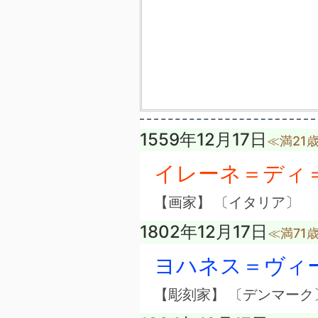
1559年12月17日
≪満21
イレーネ＝ディ
【画家】 〔イタリア〕
1802年12月17日
≪満71
ヨハネス＝ヴィ
【彫刻家】 〔デンマーク