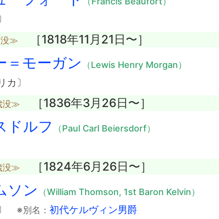
（Francis Beaufort）
〕
［1818年11月21日〜］
歳没≫
ー＝モーガン
（Lewis Henry Morgan）
リカ〕
［1836年3月26日〜］
歳没≫
スドルフ
（Paul Carl Beiersdorf）
［1824年6月26日〜］
歳没≫
ムソン
（William Thomson, 1st Baron Kelvin）
ス〕
初代ケルヴィン男爵
※別名：