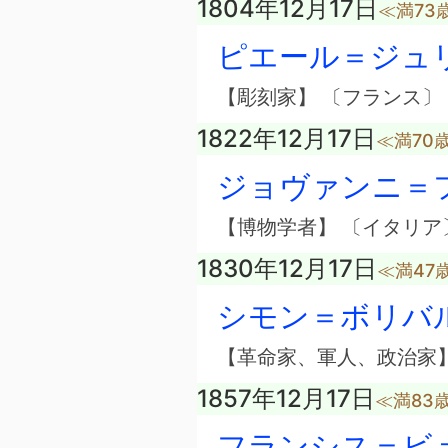
1804年12月17日
≪満73
ピエール＝ジュ
【彫刻家】 〔フランス〕
1822年12月17日
≪満70
ジョヴァンニ＝
【博物学者】 〔イタリア
1830年12月17日
≪満47
シモン＝ボリバ
【革命家、軍人、政治家】
1857年12月17日
≪満83
フランシス＝ビ