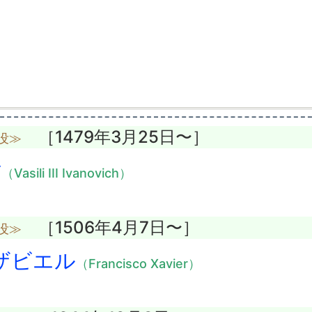
［1479年3月25日〜］
没≫
世
（Vasili III Ivanovich）
［1506年4月7日〜］
没≫
ザビエル
（Francisco Xavier）