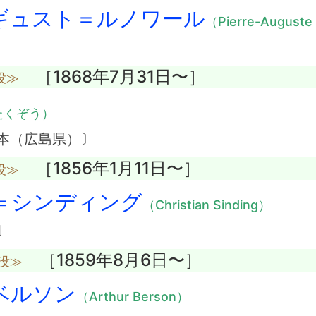
ギュスト＝ルノワール
（Pierre-Auguste
［1868年7月31日〜］
没≫
たくぞう）
本（広島県）〕
［1856年1月11日〜］
没≫
＝シンディング
（Christian Sinding）
〕
［1859年8月6日〜］
没≫
ベルソン
（Arthur Berson）