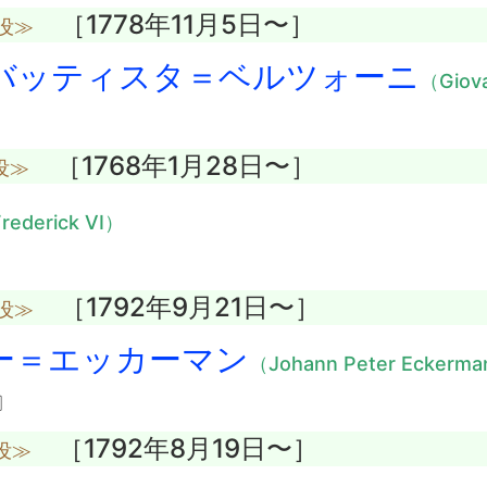
［1778年11月5日〜］
没≫
バッティスタ＝ベルツォーニ
（Giova
［1768年1月28日〜］
没≫
rederick VI）
［1792年9月21日〜］
没≫
ー＝エッカーマン
（Johann Peter Eckerm
〕
［1792年8月19日〜］
没≫