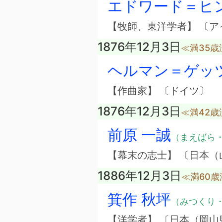
エドワード＝ヒ
【牧師、東洋学者】 〔ア
1876年12月3日
≪満35歳
ヘルマン＝ゲッ
【作曲家】 〔ドイツ〕
1876年12月3日
≪満42歳
前原 一誠
（まえばら
【幕末の志士】 〔日本（
1886年12月3日
≪満60歳
箕作 秋坪
（みつくり
【洋学者】 〔日本（岡山