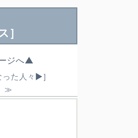
ス］
ページへ▲
なった人々
▶］
）≫