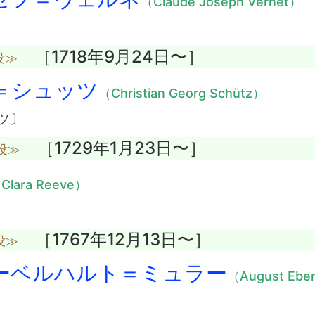
（Claude Joseph Vernet）
［1718年9月24日〜］
没≫
＝シュッツ
（Christian Georg Schütz）
ツ〕
［1729年1月23日〜］
没≫
Clara Reeve）
［1767年12月13日〜］
没≫
ーベルハルト＝ミュラー
（August Eber