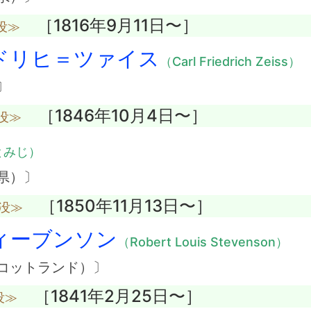
［1816年9月11日〜］
没≫
ドリヒ＝ツァイス
（Carl Friedrich Zeiss）
〕
［1846年10月4日〜］
没≫
とみじ）
県）〕
［1850年11月13日〜］
歳没≫
ィーブンソン
（Robert Louis Stevenson）
コットランド）〕
［1841年2月25日〜］
没≫