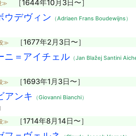
［1644年10月3日〜］
没≫
ボウデヴィン
（Adriaen Frans Boudewijns）
［1677年2月3日〜］
没≫
ーニ＝アイチェル
（Jan Blažej Santini Aic
［1693年1月3日〜］
没≫
ビアンキ
（Giovanni Bianchi）
〕
［1714年8月14日〜］
没≫
ゼフ＝ヴェルネ