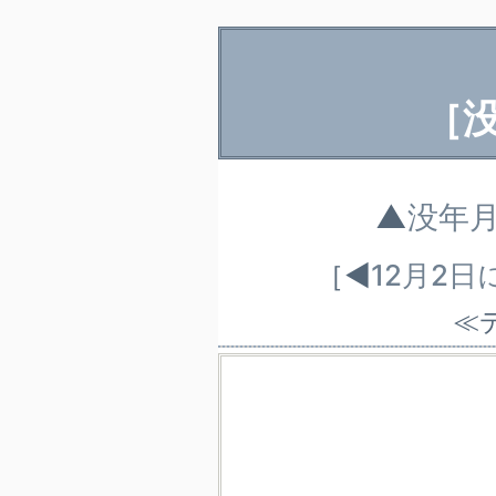
［
▲
没年
［◀
12月2
≪