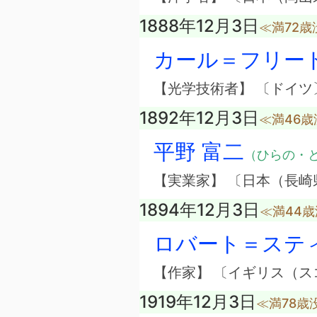
1888年12月3日
≪満72歳
カール＝フリー
【光学技術者】 〔ドイツ
1892年12月3日
≪満46歳
平野 富二
（ひらの・
【実業家】 〔日本（長崎
1894年12月3日
≪満44
ロバート＝ステ
【作家】 〔イギリス（ス
1919年12月3日
≪満78歳