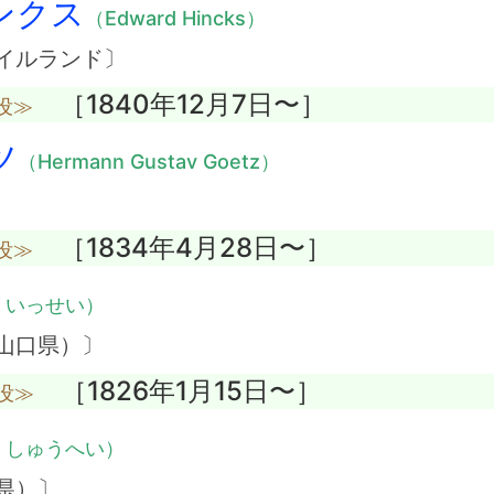
ンクス
（Edward Hincks）
イルランド〕
［1840年12月7日〜］
没≫
ツ
（Hermann Gustav Goetz）
［1834年4月28日〜］
没≫
・いっせい）
山口県）〕
［1826年1月15日〜］
没≫
・しゅうへい）
県）〕