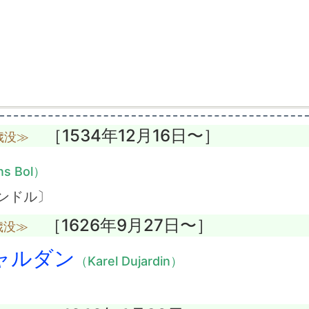
［1534年12月16日〜］
歳没≫
s Bol）
ンドル〕
［1626年9月27日〜］
歳没≫
ャルダン
（Karel Dujardin）