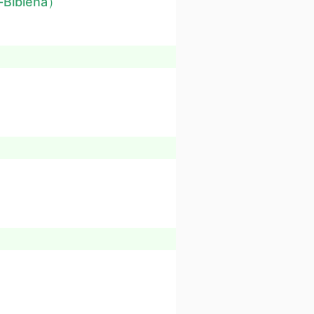
i-Bibiena）