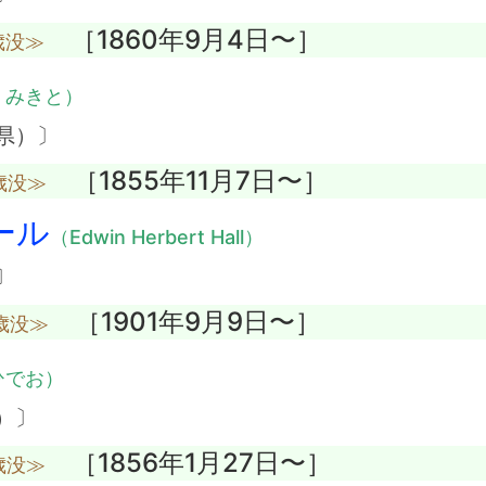
［1860年9月4日〜］
歳没≫
・みきと）
県）〕
［1855年11月7日〜］
歳没≫
ール
（Edwin Herbert Hall）
〕
［1901年9月9日〜］
歳没≫
ひでお）
）〕
［1856年1月27日〜］
歳没≫