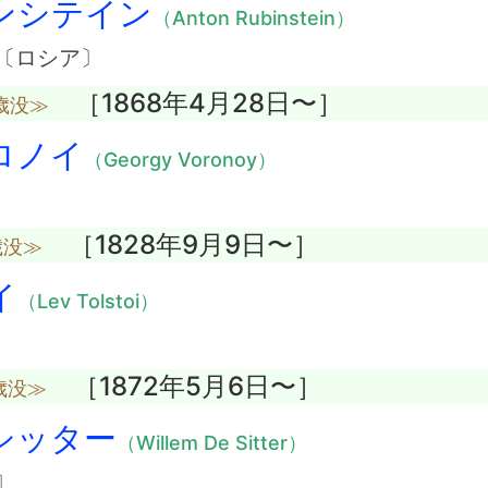
ンシテイン
（Anton Rubinstein）
〔ロシア〕
［1868年4月28日〜］
歳没≫
ロノイ
（Georgy Voronoy）
［1828年9月9日〜］
歳没≫
イ
（Lev Tolstoi）
［1872年5月6日〜］
歳没≫
シッター
（Willem De Sitter）
〕