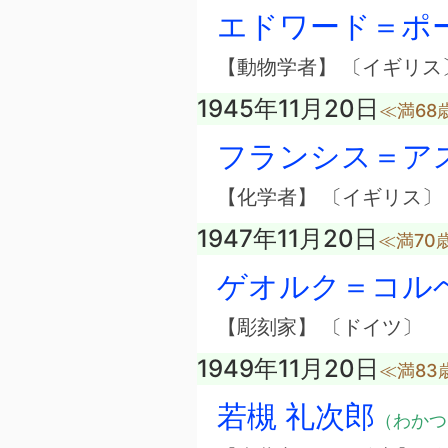
エドワード＝ポ
【動物学者】 〔イギリス
1945年11月20日
≪満68
フランシス＝ア
【化学者】 〔イギリス〕
1947年11月20日
≪満70
ゲオルク＝コル
【彫刻家】 〔ドイツ〕
1949年11月20日
≪満83
若槻 礼次郎
（わかつ