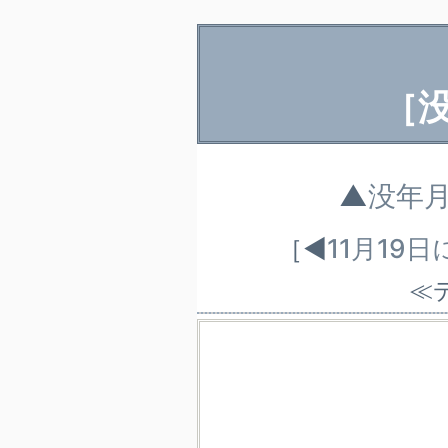
［
▲
没年
［◀
11月19
≪