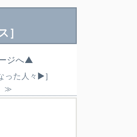
々
ス］
ページへ▲
くなった人々
▶］
）≫