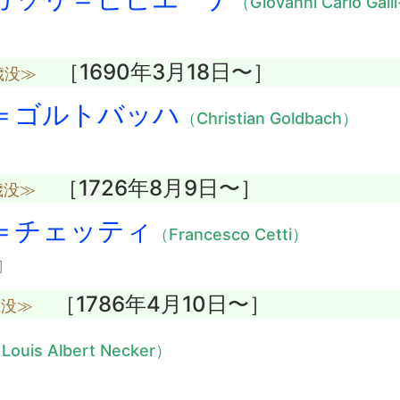
（Giovanni Carlo Gall
［1690年3月18日〜］
歳没≫
＝ゴルトバッハ
（Christian Goldbach）
［1726年8月9日〜］
歳没≫
＝チェッティ
（Francesco Cetti）
〕
［1786年4月10日〜］
歳没≫
Louis Albert Necker）