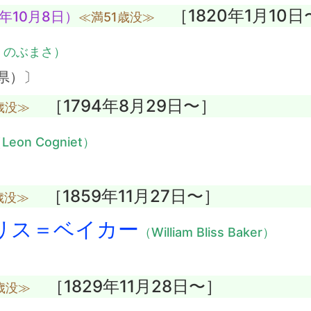
［1820年1月10日
年10月8日）
≪満51歳没≫
・のぶまさ）
県）〕
［1794年8月29日〜］
歳没≫
Leon Cogniet）
［1859年11月27日〜］
歳没≫
リス＝ベイカー
（William Bliss Baker）
［1829年11月28日〜］
歳没≫