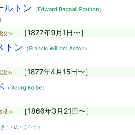
ールトン
（Edward Bagnall Poulton）
〕
［1877年9月1日〜］
歳没≫
ストン
（Francis William Aston）
［1877年4月15日〜］
歳没≫
ベ
（Georg Kolbe）
［1866年3月21日〜］
歳没≫
き・れいじろう）