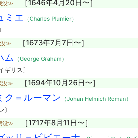
［1646年4月20日〜］
歳没≫
ュミエ
（Charles Plumier）
〕
［1673年7月7日〜］
歳没≫
ハム
（George Graham）
イギリス〕
［1694年10月26日〜］
歳没≫
ミク＝ルーマン
（Johan Helmich Roman）
ン〕
［1717年8月11日〜］
歳没≫
ガッリ＝ビビエーナ