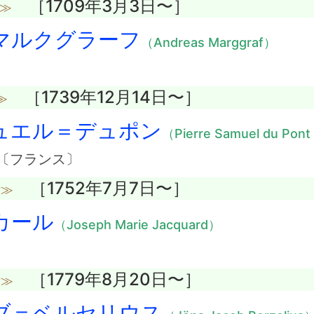
［1709年3月3日〜］
没≫
マルクグラーフ
（Andreas Marggraf）
［1739年12月14日〜］
≫
ュエル＝デュポン
（Pierre Samuel du Pon
〔フランス〕
［1752年7月7日〜］
没≫
カール
（Joseph Marie Jacquard）
［1779年8月20日〜］
没≫
ブ＝ベルセリウス