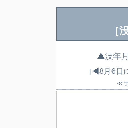
［
▲
没年
［◀
8月6日
≪