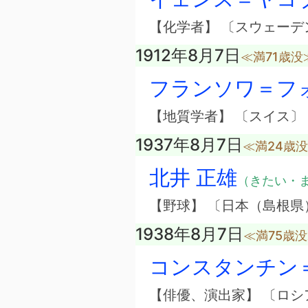
【化学者】 〔スウェーデ
1912年8月7日
≪満71歳没
フランソワ＝フ
【地質学者】 〔スイス〕
1937年8月7日
≪満24歳
北井 正雄
（きたい・
【野球】 〔日本（島根県
1938年8月7日
≪満75歳
コンスタンチン
【俳優、演出家】 〔ロシ