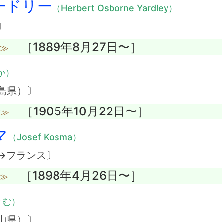
ードリー
（Herbert Osborne Yardley）
〕
［1889年8月27日〜］
没≫
か）
島県）〕
［1905年10月22日〜］
没≫
マ
（Josef Kosma）
→フランス〕
［1898年4月26日〜］
没≫
とむ）
山県）〕