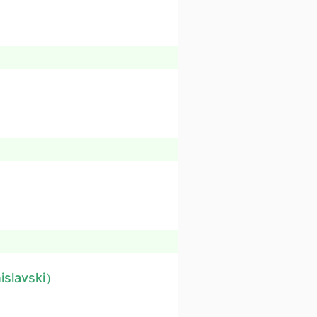
）
islavski）