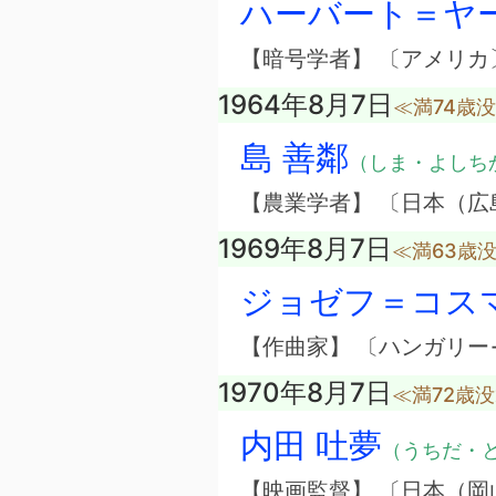
ハーバート＝ヤ
【暗号学者】 〔アメリカ
1964年8月7日
≪満74歳
島 善鄰
（しま・よしち
【農業学者】 〔日本（広
1969年8月7日
≪満63歳
ジョゼフ＝コス
【作曲家】 〔ハンガリー
1970年8月7日
≪満72歳
内田 吐夢
（うちだ・
【映画監督】 〔日本（岡