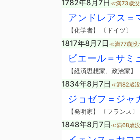
1782年8月7日
≪満73歳
アンドレアス＝
【化学者】 〔ドイツ〕
1817年8月7日
≪満77歳没
ピエール＝サミ
【経済思想家、政治家】 
1834年8月7日
≪満82歳
ジョゼフ＝ジャ
【発明家】 〔フランス〕
1848年8月7日
≪満68歳
イェンス＝ヤコ