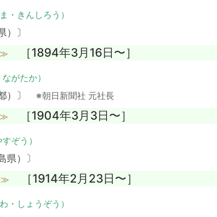
ま・きんしろう）
県）〕
［1894年3月16日〜］
没≫
・ながたか）
京都）〕
※朝日新聞社 元社長
［1904年3月3日〜］
没≫
やすぞう）
島県）〕
［1914年2月23日〜］
没≫
わ・しょうぞう）