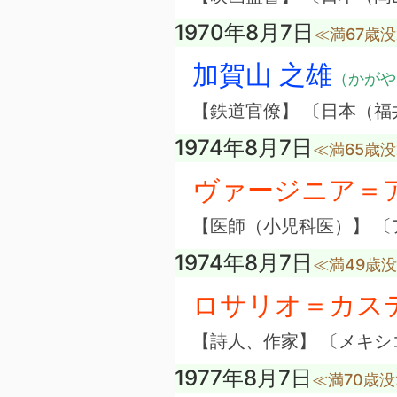
1970年8月7日
≪満67歳
加賀山 之雄
（かがや
【鉄道官僚】 〔日本（福
1974年8月7日
≪満65歳
ヴァージニア＝
【医師（小児科医）】 〔
1974年8月7日
≪満49歳
ロサリオ＝カス
【詩人、作家】 〔メキシ
1977年8月7日
≪満70歳没