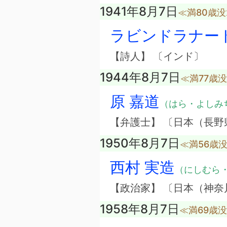
1941年8月7日
≪満80歳没
ラビンドラナー
【詩人】 〔インド〕
1944年8月7日
≪満77歳
原 嘉道
（はら・よしみ
【弁護士】 〔日本（長野
1950年8月7日
≪満56歳
西村 実造
（にしむら
【政治家】 〔日本（神奈
1958年8月7日
≪満69歳