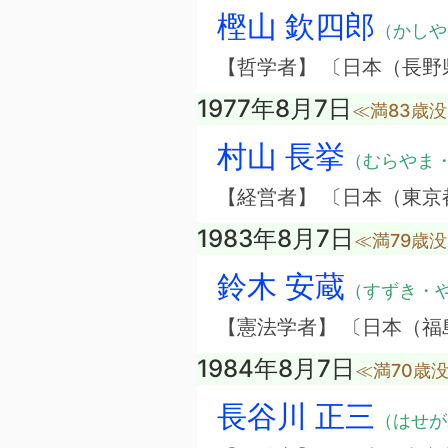
樫山 欽四郎
（かしや
【哲学者】 〔日本（長野
1977年8月7日
≪満83歳
村山 長挙
（むらやま
【経営者】 〔日本（東
1983年8月7日
≪満79歳
鈴木 安蔵
（すずき・
【憲法学者】 〔日本（福
1984年8月7日
≪満70歳
長谷川 正三
（はせが