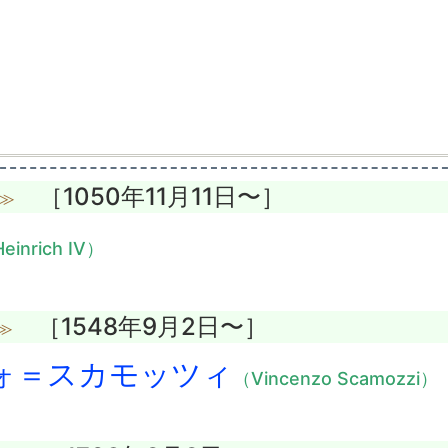
［1050年11月11日〜］
≫
einrich IV）
［1548年9月2日〜］
≫
ォ＝スカモッツィ
（Vincenzo Scamozzi）