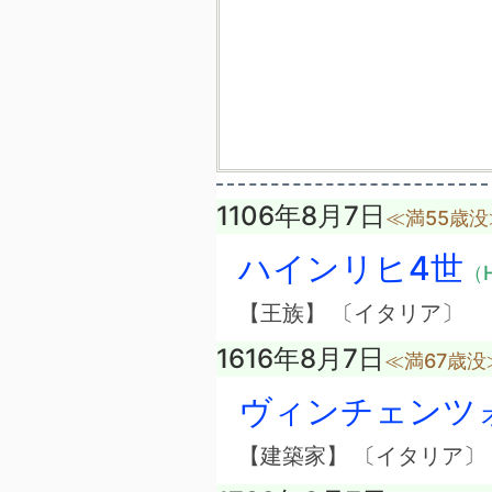
1106年8月7日
≪満55歳没
ハインリヒ4世
（H
【王族】 〔イタリア〕
1616年8月7日
≪満67歳没
ヴィンチェンツ
【建築家】 〔イタリア〕