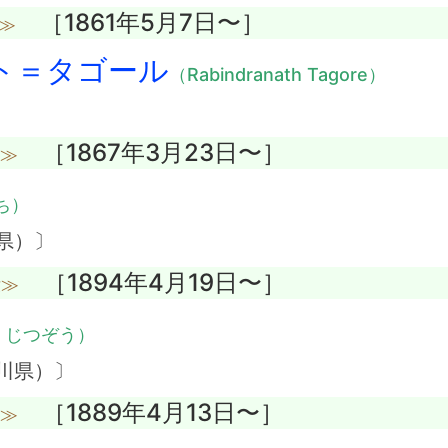
［1861年5月7日〜］
≫
ト＝タゴール
（Rabindranath Tagore）
［1867年3月23日〜］
没≫
ち）
県）〕
［1894年4月19日〜］
没≫
・じつぞう）
川県）〕
［1889年4月13日〜］
没≫