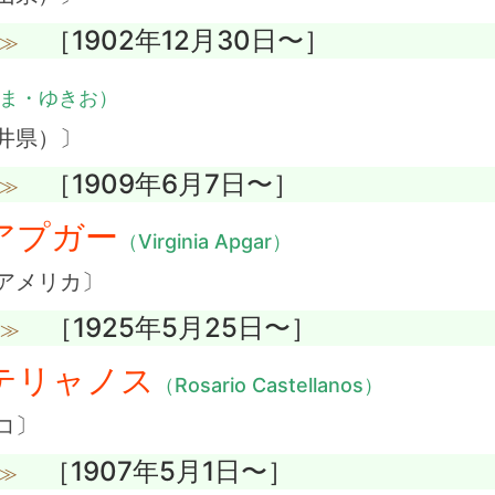
［1902年12月30日〜］
没≫
ま・ゆきお）
井県）〕
［1909年6月7日〜］
没≫
アプガー
（Virginia Apgar）
アメリカ〕
［1925年5月25日〜］
没≫
テリャノス
（Rosario Castellanos）
コ〕
［1907年5月1日〜］
≫