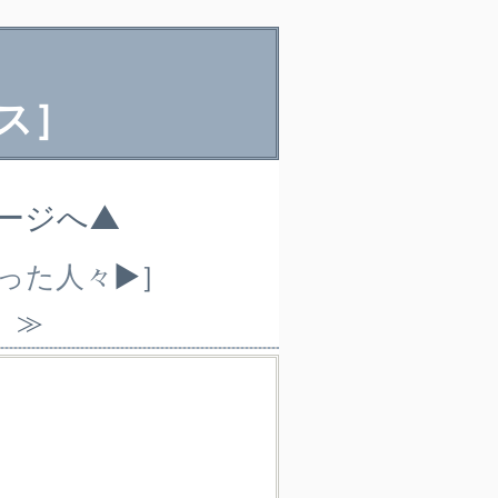
ス］
ページへ▲
なった人々
▶］
）≫