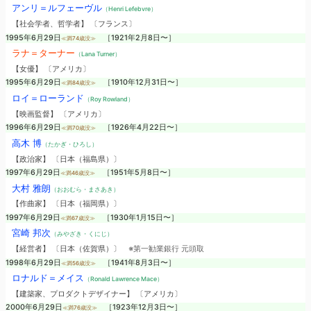
アンリ＝ルフェーヴル
（Henri Lefebvre）
【社会学者、哲学者】 〔フランス〕
1995年6月29日
［1921年2月8日〜］
≪満74歳没≫
ラナ＝ターナー
（Lana Turner）
【女優】 〔アメリカ〕
1995年6月29日
［1910年12月31日〜］
≪満84歳没≫
ロイ＝ローランド
（Roy Rowland）
【映画監督】 〔アメリカ〕
1996年6月29日
［1926年4月22日〜］
≪満70歳没≫
高木 博
（たかぎ・ひろし）
【政治家】 〔日本（福島県）〕
1997年6月29日
［1951年5月8日〜］
≪満46歳没≫
大村 雅朗
（おおむら・まさあき）
【作曲家】 〔日本（福岡県）〕
1997年6月29日
［1930年1月15日〜］
≪満67歳没≫
宮崎 邦次
（みやざき・くにじ）
【経営者】 〔日本（佐賀県）〕
※第一勧業銀行 元頭取
1998年6月29日
［1941年8月3日〜］
≪満56歳没≫
ロナルド＝メイス
（Ronald Lawrence Mace）
【建築家、プロダクトデザイナー】 〔アメリカ〕
2000年6月29日
［1923年12月3日〜］
≪満76歳没≫