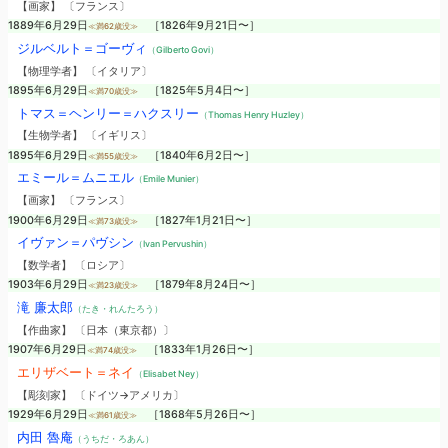
【画家】 〔フランス〕
1889年6月29日
［1826年9月21日〜］
≪満62歳没≫
ジルベルト＝ゴーヴィ
（Gilberto Govi）
【物理学者】 〔イタリア〕
1895年6月29日
［1825年5月4日〜］
≪満70歳没≫
トマス＝ヘンリー＝ハクスリー
（Thomas Henry Huzley）
【生物学者】 〔イギリス〕
1895年6月29日
［1840年6月2日〜］
≪満55歳没≫
エミール＝ムニエル
（Emile Munier）
【画家】 〔フランス〕
1900年6月29日
［1827年1月21日〜］
≪満73歳没≫
イヴァン＝パヴシン
（Ivan Pervushin）
【数学者】 〔ロシア〕
1903年6月29日
［1879年8月24日〜］
≪満23歳没≫
滝 廉太郎
（たき・れんたろう）
【作曲家】 〔日本（東京都）〕
1907年6月29日
［1833年1月26日〜］
≪満74歳没≫
エリザベート＝ネイ
（Elisabet Ney）
【彫刻家】 〔ドイツ→アメリカ〕
1929年6月29日
［1868年5月26日〜］
≪満61歳没≫
内田 魯庵
（うちだ・ろあん）