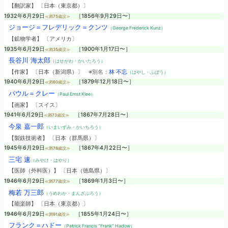
【翻訳家】 〔日本（東京都）〕
1932年6月29日
［1856年9月29日〜］
≪満75歳没≫
ジョージ＝フレデリック＝クンツ
（George Frederick Kunz）
【鉱物学者】 〔アメリカ〕
1935年6月29日
［1900年1月17日〜］
≪満35歳没≫
長谷川 海太郎
（はせがわ・かいたろう）
【作家】 〔日本（新潟県）〕
※別名：
林 不忘
（はやし・ふぼう）
1940年6月29日
［1879年12月18日〜］
≪満60歳没≫
パウル＝クレー
（Paul Ernst Klee）
【画家】 〔スイス〕
1941年6月29日
［1867年7月28日〜］
≪満73歳没≫
今泉 嘉一郎
（いまいずみ・かいちろう）
【製鉄技術者】 〔日本（群馬県）〕
1945年6月29日
［1867年4月22日〜］
≪満78歳没≫
三宅 速
（みやけ・はやり）
【医師（外科医）】 〔日本（徳島県）〕
1946年6月29日
［1869年1月3日〜］
≪満77歳没≫
梅若 万三郎
（うめわか・まんざぶろう）
【能楽師】 〔日本（東京都）〕
1946年6月29日
［1855年1月24日〜］
≪満91歳没≫
フランク＝ハドー
（Patrick Francis “Frank” Hadow）