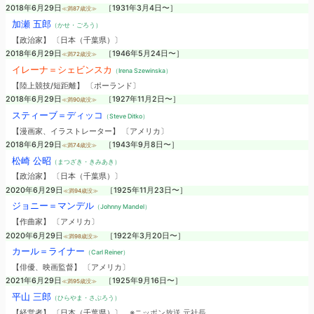
2018年6月29日
［1931年3月4日〜］
≪満87歳没≫
加瀬 五郎
（かせ・ごろう）
【政治家】 〔日本（千葉県）〕
2018年6月29日
［1946年5月24日〜］
≪満72歳没≫
イレーナ＝シェビンスカ
（Irena Szewinska）
【陸上競技/短距離】 〔ポーランド〕
2018年6月29日
［1927年11月2日〜］
≪満90歳没≫
スティーブ＝ディッコ
（Steve Ditko）
【漫画家、イラストレーター】 〔アメリカ〕
2018年6月29日
［1943年9月8日〜］
≪満74歳没≫
松崎 公昭
（まつざき・きみあき）
【政治家】 〔日本（千葉県）〕
2020年6月29日
［1925年11月23日〜］
≪満94歳没≫
ジョニー＝マンデル
（Johnny Mandel）
【作曲家】 〔アメリカ〕
2020年6月29日
［1922年3月20日〜］
≪満98歳没≫
カール＝ライナー
（Carl Reiner）
【俳優、映画監督】 〔アメリカ〕
2021年6月29日
［1925年9月16日〜］
≪満95歳没≫
平山 三郎
（ひらやま・さぶろう）
【経営者】 〔日本（千葉県）〕
※ニッポン放送 元社長