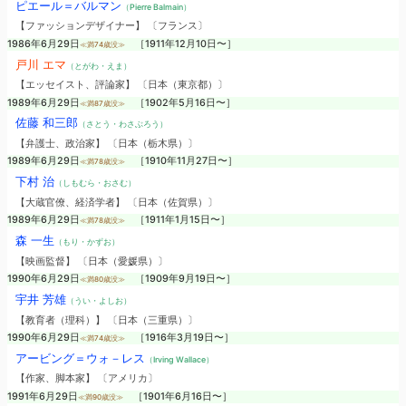
ピエール＝バルマン
（Pierre Balmain）
【ファッションデザイナー】 〔フランス〕
1986年6月29日
［1911年12月10日〜］
≪満74歳没≫
戸川 エマ
（とがわ・えま）
【エッセイスト、評論家】 〔日本（東京都）〕
1989年6月29日
［1902年5月16日〜］
≪満87歳没≫
佐藤 和三郎
（さとう・わさぶろう）
【弁護士、政治家】 〔日本（栃木県）〕
1989年6月29日
［1910年11月27日〜］
≪満78歳没≫
下村 治
（しもむら・おさむ）
【大蔵官僚、経済学者】 〔日本（佐賀県）〕
1989年6月29日
［1911年1月15日〜］
≪満78歳没≫
森 一生
（もり・かずお）
【映画監督】 〔日本（愛媛県）〕
1990年6月29日
［1909年9月19日〜］
≪満80歳没≫
宇井 芳雄
（うい・よしお）
【教育者（理科）】 〔日本（三重県）〕
1990年6月29日
［1916年3月19日〜］
≪満74歳没≫
アービング＝ウォ－レス
（Irving Wallace）
【作家、脚本家】 〔アメリカ〕
1991年6月29日
［1901年6月16日〜］
≪満90歳没≫