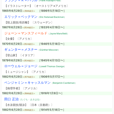
フランク＝Ｒ＝パウル
（Frank Rudolph Paul）
【イラストレーター】 〔オーストリア→アメリカ〕
1965年6月29日
［1896年5月18日〜］
≪満69歳没≫
エリック＝ベックマン
（Eric Natanael Backman）
【陸上競技/長距離】 〔スウェーデン〕
1967年6月29日
［1933年4月19日〜］
≪満34歳没≫
ジェーン＝マンスフィールド
（Jayne Mansfield）
【女優】 〔アメリカ〕
1970年6月29日
［1946年5月18日〜］
≪満24歳没≫
ギュンター＝メスナー
（Günther Messner）
【登山家】 〔イタリア〕
1979年6月29日
［1945年4月13日〜］
≪満34歳没≫
ローウェル＝ジョージ
（Lowell Thomas George）
【ミュージシャン】 〔アメリカ〕
1982年6月29日
［1906年5月17日〜］
≪満76歳没≫
ベンジャミン＝キャッスルマン
（Benjamin Castleman）
【病理学者】 〔アメリカ〕
1982年6月29日
［1916年1月9日〜］
≪満66歳没≫
田口 正治
（たぐち・まさはる）
【水泳競技/競泳】 〔日本（京都府）〕
1982年6月29日
［1914年5月18日〜］
≪満68歳没≫