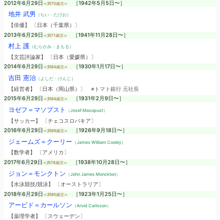
2012年6月29日
［1942年5月5日〜］
≪満70歳没≫
地井 武男
（ちい・たけお）
【俳優】 〔日本（千葉県）〕
2013年6月29日
［1941年11月28日〜］
≪満71歳没≫
村上 護
（むらかみ・まもる）
【文芸評論家】 〔日本（愛媛県）〕
2014年6月29日
［1930年1月17日〜］
≪満84歳没≫
吉田 憲治
（よしだ・けんじ）
【経営者】 〔日本（岡山県）〕
※トマト銀行 元社長
2015年6月29日
［1931年2月9日〜］
≪満84歳没≫
ヨゼフ＝マソプスト
（Josef Masopust）
【サッカー】 〔チェコスロバキア〕
2016年6月29日
［1926年9月18日〜］
≪満89歳没≫
ジェームズ＝クーリー
（James William Cooley）
【数学者】 〔アメリカ〕
2017年6月29日
［1938年10月28日〜］
≪満78歳没≫
ジョン＝モンクトン
（John James Monckton）
【水泳競技/競泳】 〔オーストラリア〕
2018年6月29日
［1923年1月25日〜］
≪満95歳没≫
アービド＝カールソン
（Arvid Carlsson）
【薬理学者】 〔スウェーデン〕