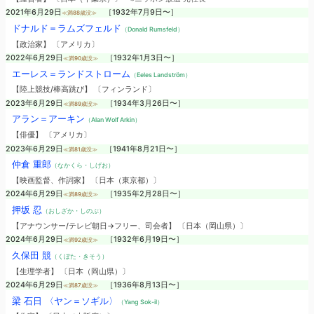
2021年6月29日
［1932年7月9日〜］
≪満88歳没≫
ドナルド＝ラムズフェルド
（Donald Rumsfeld）
【政治家】 〔アメリカ〕
2022年6月29日
［1932年1月3日〜］
≪満90歳没≫
エーレス＝ランドストローム
（Eeles Landström）
【陸上競技/棒高跳び】 〔フィンランド〕
2023年6月29日
［1934年3月26日〜］
≪満89歳没≫
アラン＝アーキン
（Alan Wolf Arkin）
【俳優】 〔アメリカ〕
2023年6月29日
［1941年8月21日〜］
≪満81歳没≫
仲倉 重郎
（なかくら・しげお）
【映画監督、作詞家】 〔日本（東京都）〕
2024年6月29日
［1935年2月28日〜］
≪満89歳没≫
押坂 忍
（おしざか・しのぶ）
【アナウンサー/テレビ朝日→フリー、司会者】 〔日本（岡山県）〕
2024年6月29日
［1932年6月19日〜］
≪満92歳没≫
久保田 競
（くぼた・きそう）
【生理学者】 〔日本（岡山県）〕
2024年6月29日
［1936年8月13日〜］
≪満87歳没≫
梁 石日 〈ヤン＝ソギル〉
（Yang Sok-il）