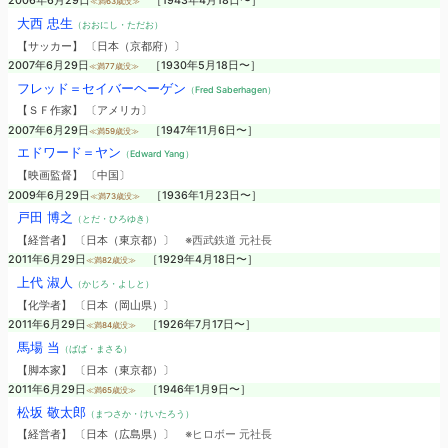
2006年6月29日
［1943年4月18日〜］
≪満63歳没≫
大西 忠生
（おおにし・ただお）
【サッカー】 〔日本（京都府）〕
2007年6月29日
［1930年5月18日〜］
≪満77歳没≫
フレッド＝セイバーヘーゲン
（Fred Saberhagen）
【ＳＦ作家】 〔アメリカ〕
2007年6月29日
［1947年11月6日〜］
≪満59歳没≫
エドワード＝ヤン
（Edward Yang）
【映画監督】 〔中国〕
2009年6月29日
［1936年1月23日〜］
≪満73歳没≫
戸田 博之
（とだ・ひろゆき）
【経営者】 〔日本（東京都）〕
※西武鉄道 元社長
2011年6月29日
［1929年4月18日〜］
≪満82歳没≫
上代 淑人
（かじろ・よしと）
【化学者】 〔日本（岡山県）〕
2011年6月29日
［1926年7月17日〜］
≪満84歳没≫
馬場 当
（ばば・まさる）
【脚本家】 〔日本（東京都）〕
2011年6月29日
［1946年1月9日〜］
≪満65歳没≫
松坂 敬太郎
（まつさか・けいたろう）
【経営者】 〔日本（広島県）〕
※ヒロボー 元社長