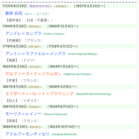
1725年6月29日
［1657年3月24日〜］
（寛政4年5月14日）
≪満68歳没≫
新井 白石
（あらい・はくせき）
【儒学者】 〔日本（千葉県）〕
1744年6月29日
［1660年12月4日〜］
≪満83歳没≫
アンドレ＝カンプラ
（Andre Campra）
【作曲家】 〔フランス〕
1779年6月29日
［1728年3月12日〜］
≪満51歳没≫
アントン＝ラファエル＝メングス
（Anton Raphael Mengs）
【画家】 〔ドイツ〕
1855年6月29日
［1804年1月24日〜］
≪満51歳没≫
デルフィーヌ＝ド＝ジラルダン
（Delphine de Girardin）
【作家】 〔フランス〕
1861年6月29日
［1806年3月6日〜］
≪満55歳没≫
エリザベス＝バレット＝ブラウニング
（Elizabeth Barrett Browning）
【詩人】 〔イギリス〕
1881年6月29日
［1834年8月10日〜］
≪満46歳没≫
モーリス＝レイノー
（Maurice Raynaud）
【医師】 〔フランス〕
1886年6月29日
［1824年10月14日〜］
≪満61歳没≫
アドルフ＝モンティセリ
（Adolphe Monticelli）