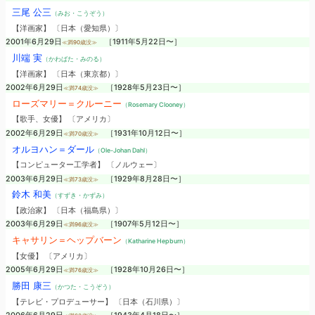
三尾 公三
（みお・こうぞう）
【洋画家】 〔日本（愛知県）〕
2001年6月29日
［1911年5月22日〜］
≪満90歳没≫
川端 実
（かわばた・みのる）
【洋画家】 〔日本（東京都）〕
2002年6月29日
［1928年5月23日〜］
≪満74歳没≫
ローズマリー＝クルーニー
（Rosemary Clooney）
【歌手、女優】 〔アメリカ〕
2002年6月29日
［1931年10月12日〜］
≪満70歳没≫
オルヨハン＝ダール
（Ole-Johan Dahl）
【コンピューター工学者】 〔ノルウェー〕
2003年6月29日
［1929年8月28日〜］
≪満73歳没≫
鈴木 和美
（すずき・かずみ）
【政治家】 〔日本（福島県）〕
2003年6月29日
［1907年5月12日〜］
≪満96歳没≫
キャサリン＝ヘップバーン
（Katharine Hepburn）
【女優】 〔アメリカ〕
2005年6月29日
［1928年10月26日〜］
≪満76歳没≫
勝田 康三
（かつた・こうぞう）
【テレビ・プロデューサー】 〔日本（石川県）〕