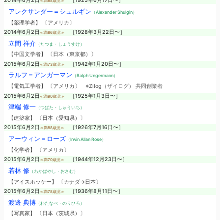
2014年6月2日
［1925年6月17日〜］
≪満88歳没≫
アレクサンダー＝シュルギン
（Alexander Shulgin）
【薬理学者】 〔アメリカ〕
2014年6月2日
［1928年3月22日〜］
≪満86歳没≫
立間 祥介
（たつま・しょうすけ）
【中国文学者】 〔日本（東京都）〕
2015年6月2日
［1942年1月20日〜］
≪満73歳没≫
ラルフ＝アンガーマン
（Ralph Ungermann）
【電気工学者】 〔アメリカ〕
※Zilog（ザイログ） 共同創業者
2015年6月2日
［1925年1月3日〜］
≪満90歳没≫
津端 修一
（つばた・しゅういち）
【建築家】 〔日本（愛知県）〕
2015年6月2日
［1926年7月16日〜］
≪満88歳没≫
アーウィン＝ローズ
（Irwin Allan Rose）
【化学者】 〔アメリカ〕
2015年6月2日
［1944年12月23日〜］
≪満70歳没≫
若林 修
（わかばやし・おさむ）
【アイスホッケー】 〔カナダ→日本〕
2015年6月2日
［1936年8月11日〜］
≪満78歳没≫
渡邊 典博
（わたなべ・のりひろ）
【写真家】 〔日本（茨城県）〕