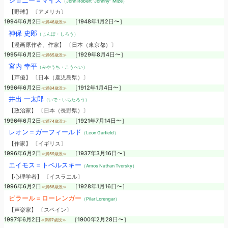
ジョニー＝マイズ
（John Robert “Johnny” Mize）
【野球】 〔アメリカ〕
1994年6月2日
［1948年1月2日〜］
≪満46歳没≫
神保 史郎
（じんぼ・しろう）
【漫画原作者、作家】 〔日本（東京都）〕
1995年6月2日
［1929年8月4日〜］
≪満65歳没≫
宮内 幸平
（みやうち・こうへい）
【声優】 〔日本（鹿児島県）〕
1996年6月2日
［1912年1月4日〜］
≪満84歳没≫
井出 一太郎
（いで・いちたろう）
【政治家】 〔日本（長野県）〕
1996年6月2日
［1921年7月14日〜］
≪満74歳没≫
レオン＝ガーフィールド
（Leon Garfield）
【作家】 〔イギリス〕
1996年6月2日
［1937年3月16日〜］
≪満59歳没≫
エイモス＝トベルスキー
（Amos Nathan Tversky）
【心理学者】 〔イスラエル〕
1996年6月2日
［1928年1月16日〜］
≪満68歳没≫
ピラール＝ローレンガー
（Pilar Lorengar）
【声楽家】 〔スペイン〕
1997年6月2日
［1900年2月28日〜］
≪満97歳没≫