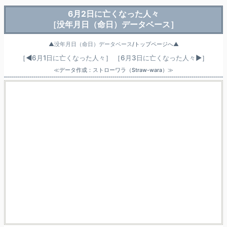
6月2日に亡くなった人々
［没年月日（命日）データベース］
▲
没年月日（命日）データベース
/トップページへ▲
［◀
6月1日に亡くなった人々
］
［
6月3日に亡くなった人々
▶］
≪データ作成：ストローワラ（Straw-wara）≫