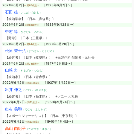
2021年6月2日
［1923年6月7日〜］
≪満97歳没≫
石田 雄
（いしだ・たけし）
【政治学者】 〔日本（青森県）〕
2021年6月2日
［1938年9月28日〜］
≪満82歳没≫
中村 稔
（なかむら・みのる）
【野球】 〔日本（三重県）〕
2021年6月2日
［1927年3月20日〜］
≪満94歳没≫
松原 登士弘
（まつばら・としひろ）
【経営者】 〔日本（岐阜県）〕
※光製作所 創業者・元社長
2021年6月2日
［1947年5月8日〜］
≪満74歳没≫
山崎 力
（やまざき・つとむ）
【政治家】 〔日本（青森県）〕
2022年6月2日
［1937年11月22日〜］
≪満84歳没≫
出井 伸之
（いでい・のぶゆき）
【経営者】 〔日本（栃木県）〕
※ソニー 元社長
2022年6月2日
［1950年9月24日〜］
≪満71歳没≫
出村 義和
（でむら・よしかず）
【スポーツジャーナリスト】 〔日本（東京都）〕
2023年6月2日
［1940年4月4日〜］
≪満83歳没≫
高山 由紀子
（たかやま・ゆきこ）