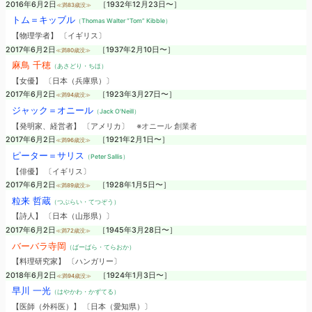
2016年6月2日
［1932年12月23日〜］
≪満83歳没≫
トム＝キッブル
（Thomas Walter “Tom” Kibble）
【物理学者】 〔イギリス〕
2017年6月2日
［1937年2月10日〜］
≪満80歳没≫
麻鳥 千穂
（あさどり・ちほ）
【女優】 〔日本（兵庫県）〕
2017年6月2日
［1923年3月27日〜］
≪満94歳没≫
ジャック＝オニール
（Jack O'Neill）
【発明家、経営者】 〔アメリカ〕
※オニール 創業者
2017年6月2日
［1921年2月1日〜］
≪満96歳没≫
ピーター＝サリス
（Peter Sallis）
【俳優】 〔イギリス〕
2017年6月2日
［1928年1月5日〜］
≪満89歳没≫
粒来 哲蔵
（つぶらい・てつぞう）
【詩人】 〔日本（山形県）〕
2017年6月2日
［1945年3月28日〜］
≪満72歳没≫
バーバラ寺岡
（ばーばら・てらおか）
【料理研究家】 〔ハンガリー〕
2018年6月2日
［1924年1月3日〜］
≪満94歳没≫
早川 一光
（はやかわ・かずてる）
【医師（外科医）】 〔日本（愛知県）〕