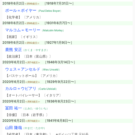
2018年6月2日
［1918年7月31日〜］
≪満99歳没≫
ポール＝ボイヤー
（Paul Delos Boyer）
【化学者】 〔アメリカ〕
2018年6月2日
［1931年6月7日〜］
≪満86歳没≫
マルコム＝モーリー
（Malcolm Morley）
【画家】 〔イギリス〕
2019年6月2日
［1927年1月9日〜］
≪満92歳没≫
鹿熊 安正
（かくま・やすまさ）
【政治家】 〔日本（富山県）〕
2020年6月2日
［1946年3月14日〜］
≪満74歳没≫
ウェス＝アンセルド
（Wes Unseld）
【バスケットボール】 〔アメリカ〕
2020年6月2日
［1929年9月22日〜］
≪満90歳没≫
カルロ＝ウビアリ
（Carlo Ubbiali）
【オートバイレーサー】 〔イタリア〕
2020年6月2日
［1936年8月23日〜］
≪満83歳没≫
冨田 祐一
（とみた・ゆういち）
【俳優】 〔日本（岩手県）〕
2020年6月2日
［1941年6月8日〜］
≪満78歳没≫
山田 隆哉
（やまだ・たかや）
【経営者】 〔日本（東京都）〕
※ダイハツ工業 元社長