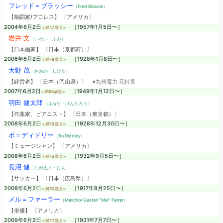
フレッド＝ブラッシー
（Fred Blassie）
【格闘家/プロレス】 〔アメリカ〕
2004年6月2日
［1957年1月5日〜］
≪満47歳没≫
岩井 文
（いわい・ふみ）
【日本画家】 〔日本（京都府）〕
2006年6月2日
［1928年1月8日〜］
≪満78歳没≫
大野 茂
（おおの・しげる）
【経営者】 〔日本（岡山県）〕
※九州電力 元社長
2007年6月2日
［1949年1月12日〜］
≪満58歳没≫
羽田 健太郎
（はねだ・けんたろう）
【作曲家、ピアニスト】 〔日本（東京都）〕
2008年6月2日
［1928年12月30日〜］
≪満79歳没≫
ボ＝ディドリー
（Bo Diddley）
【ミュージシャン】 〔アメリカ〕
2008年6月2日
［1932年9月5日〜］
≪満75歳没≫
長沼 健
（ながぬま・けん）
【サッカー】 〔日本（広島県）〕
2008年6月2日
［1917年8月25日〜］
≪満90歳没≫
メル＝ファーラー
（Melchior Gaston “Mel” Ferrer）
【俳優】 〔アメリカ〕
2009年6月2日
［1931年7月7日〜］
≪満77歳没≫