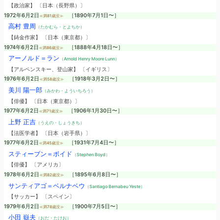
【政治家】 〔日本（長野県）〕
1972年6月2日
［1890年7月1日〜］
≪満81歳没≫
高村 豊周
（たかむら・とよちか）
【鋳金作家】 〔日本（東京都）〕
1974年6月2日
［1888年4月18日〜］
≪満86歳没≫
アーノルド＝ラン
（Arnold Henry Moore Lunn）
【アルペンスキー、登山家】 〔イギリス〕
1976年6月2日
［1918年3月2日〜］
≪満58歳没≫
美川 陽一郎
（みかわ・よういちろう）
【俳優】 〔日本（東京都）〕
1977年6月2日
［1906年1月30日〜］
≪満71歳没≫
上野 正吉
（うえの・しょうきち）
【法医学者】 〔日本（岩手県）〕
1977年6月2日
［1931年7月4日〜］
≪満45歳没≫
スティーブン＝ボイド
（Stephen Boyd）
【俳優】 〔アメリカ〕
1978年6月2日
［1895年6月8日〜］
≪満82歳没≫
サンティアゴ＝ベルナベウ
（Santiago Bernabeu Yeste）
【サッカー】 〔スペイン〕
1979年6月2日
［1900年7月5日〜］
≪満78歳没≫
小田 嶽夫
（おだ・たけお）