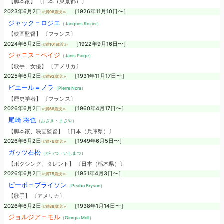
【脚本家】 〔日本（東京都）〕
2023年6月2日
［1926年11月10日〜］
≪満96歳没≫
ジャック＝ロジエ
（Jacques Rozier）
【映画監督】 〔フランス〕
2024年6月2日
［1922年9月16日〜］
≪満101歳没≫
ジャニス＝ペイジ
（Janis Paige）
【歌手、女優】 〔アメリカ〕
2025年6月2日
［1931年11月17日〜］
≪満93歳没≫
ピエール＝ノラ
（Pierre Nora）
【歴史学者】 〔フランス〕
2026年6月2日
［1960年4月17日〜］
≪満66歳没≫
尾崎 将也
（おざき・まさや）
【脚本家、映画監督】 〔日本（兵庫県）〕
2026年6月2日
［1949年6月5日〜］
≪満76歳没≫
ガッツ石松
（がっつ・いしまつ）
【ボクシング、タレント】 〔日本（栃木県）〕
2026年6月2日
［1951年4月3日〜］
≪満75歳没≫
ピーボ＝ブライソン
（Peabo Bryson）
【歌手】 〔アメリカ〕
2026年6月2日
［1938年1月14日〜］
≪満88歳没≫
ジョルジア＝モル
（Giorgia Moll）