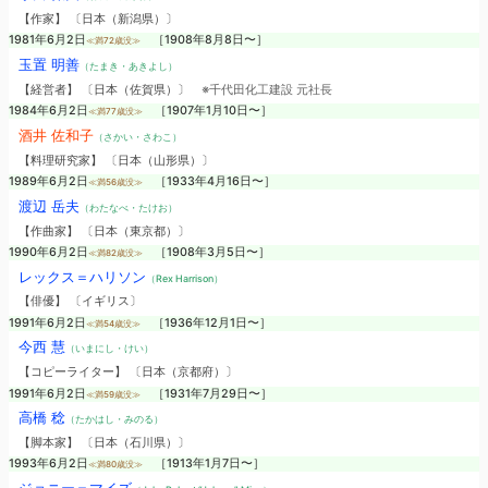
【作家】 〔日本（新潟県）〕
1981年6月2日
［1908年8月8日〜］
≪満72歳没≫
玉置 明善
（たまき・あきよし）
【経営者】 〔日本（佐賀県）〕
※千代田化工建設 元社長
1984年6月2日
［1907年1月10日〜］
≪満77歳没≫
酒井 佐和子
（さかい・さわこ）
【料理研究家】 〔日本（山形県）〕
1989年6月2日
［1933年4月16日〜］
≪満56歳没≫
渡辺 岳夫
（わたなべ・たけお）
【作曲家】 〔日本（東京都）〕
1990年6月2日
［1908年3月5日〜］
≪満82歳没≫
レックス＝ハリソン
（Rex Harrison）
【俳優】 〔イギリス〕
1991年6月2日
［1936年12月1日〜］
≪満54歳没≫
今西 慧
（いまにし・けい）
【コピーライター】 〔日本（京都府）〕
1991年6月2日
［1931年7月29日〜］
≪満59歳没≫
高橋 稔
（たかはし・みのる）
【脚本家】 〔日本（石川県）〕
1993年6月2日
［1913年1月7日〜］
≪満80歳没≫