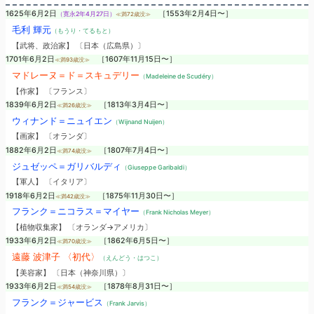
1625年6月2日
［1553年2月4日〜］
（寛永2年4月27日）
≪満72歳没≫
毛利 輝元
（もうり・てるもと）
【武将、政治家】 〔日本（広島県）〕
1701年6月2日
［1607年11月15日〜］
≪満93歳没≫
マドレーヌ＝ド＝スキュデリー
（Madeleine de Scudéry）
【作家】 〔フランス〕
1839年6月2日
［1813年3月4日〜］
≪満26歳没≫
ウィナンド＝ニュイエン
（Wijnand Nuijen）
【画家】 〔オランダ〕
1882年6月2日
［1807年7月4日〜］
≪満74歳没≫
ジュゼッペ＝ガリバルディ
（Giuseppe Garibaldi）
【軍人】 〔イタリア〕
1918年6月2日
［1875年11月30日〜］
≪満42歳没≫
フランク＝ニコラス＝マイヤー
（Frank Nicholas Meyer）
【植物収集家】 〔オランダ→アメリカ〕
1933年6月2日
［1862年6月5日〜］
≪満70歳没≫
遠藤 波津子 〈初代〉
（えんどう・はつこ）
【美容家】 〔日本（神奈川県）〕
1933年6月2日
［1878年8月31日〜］
≪満54歳没≫
フランク＝ジャービス
（Frank Jarvis）