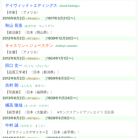
デイヴィッド＝エディングス
（David Eddings）
【作家】 〔アメリカ〕
2010年6月2日
［1917年3月21日〜］
≪満93歳没≫
秋山 長造
（あきやま・ちょうぞう）
【政治家】 〔日本（岡山県）〕
2012年6月2日
［1939年12月20日〜］
≪満72歳没≫
キャスリン＝ジューステン
（Kathryn Joosten）
【女優】 〔アメリカ〕
2012年6月2日
［1924年1月1日〜］
≪満88歳没≫
田口 玄一
（たぐち・げんいち）
【品質工学者】 〔日本（新潟県）〕
2012年6月2日
［1959年6月3日〜］
≪満52歳没≫
吉村 朗
（よしむら・あきら）
【写真家】 〔日本（福岡県）〕
2013年6月2日
［1939年11月24日〜］
≪満73歳没≫
橘高 隆哉
（きったか・たかや）
【経営者】 〔日本（大阪府）〕
※サンクスアンドアソシエイツ 元社長
2013年6月2日
［1926年5月9日〜］
≪満87歳没≫
中村 誠
（なかむら・まこと）
【グラフィックデザイナー】 〔日本（岩手県）〕