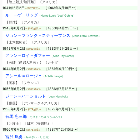
【陸上競技/短距離】 〔アメリカ〕
1941年6月2日
［1903年6月19日〜］
≪満37歳没≫
ルー＝ゲーリッグ
（Henry Louis “Lou” Gehrig）
【野球】 〔アメリカ〕
1943年6月2日
［1853年4月25日〜］
≪満90歳没≫
ジョン＝フランク＝スティーブンス
（John Frank Stevens）
【土木技術者】 〔アメリカ〕
1943年6月2日
［1883年5月29日〜］
≪満60歳没≫
アラン＝ロイ＝ダフォー
（Allan Roy Dafoe）
【医師（産婦人科医）】 〔カナダ〕
1944年6月2日
［1861年4月29日〜］
≪満83歳没≫
アシール＝ロージェ
（Achille Laugé）
【画家】 〔フランス〕
1956年6月2日
［1886年7月12日〜］
≪満69歳没≫
ジーン＝ハーショルト
（Jean Hersholt）
【俳優】 〔デンマーク→アメリカ〕
1958年6月2日
［1879年3月4日〜］
≪満79歳没≫
有馬 忠三郎
（ありま・ちゅうざぶろう）
【弁護士】 〔日本（香川県）〕
1966年6月2日
［1887年12月15日〜］
≪満78歳没≫
宮沢 胤勇
（みやざわ・たねお）