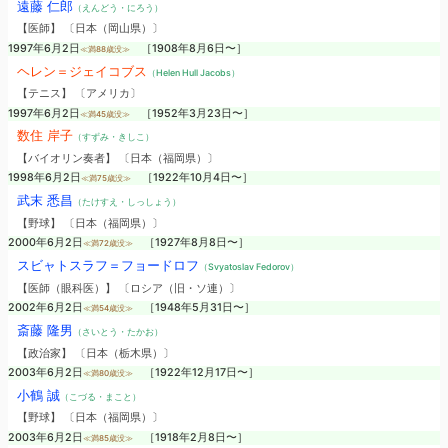
遠藤 仁郎
（えんどう・にろう）
【医師】 〔日本（岡山県）〕
1997年6月2日
［1908年8月6日〜］
≪満88歳没≫
ヘレン＝ジェイコブス
（Helen Hull Jacobs）
【テニス】 〔アメリカ〕
1997年6月2日
［1952年3月23日〜］
≪満45歳没≫
数住 岸子
（すずみ・きしこ）
【バイオリン奏者】 〔日本（福岡県）〕
1998年6月2日
［1922年10月4日〜］
≪満75歳没≫
武末 悉昌
（たけすえ・しっしょう）
【野球】 〔日本（福岡県）〕
2000年6月2日
［1927年8月8日〜］
≪満72歳没≫
スビャトスラフ＝フョードロフ
（Svyatoslav Fedorov）
【医師（眼科医）】 〔ロシア（旧・ソ連）〕
2002年6月2日
［1948年5月31日〜］
≪満54歳没≫
斎藤 隆男
（さいとう・たかお）
【政治家】 〔日本（栃木県）〕
2003年6月2日
［1922年12月17日〜］
≪満80歳没≫
小鶴 誠
（こづる・まこと）
【野球】 〔日本（福岡県）〕
2003年6月2日
［1918年2月8日〜］
≪満85歳没≫