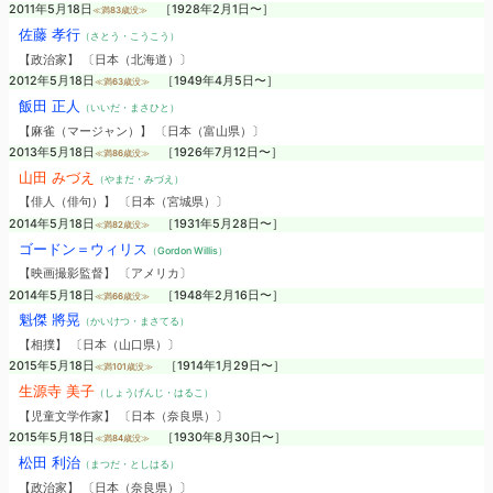
2011年5月18日
［1928年2月1日〜］
≪満83歳没≫
佐藤 孝行
（さとう・こうこう）
【政治家】 〔日本（北海道）〕
2012年5月18日
［1949年4月5日〜］
≪満63歳没≫
飯田 正人
（いいだ・まさひと）
【麻雀（マージャン）】 〔日本（富山県）〕
2013年5月18日
［1926年7月12日〜］
≪満86歳没≫
山田 みづえ
（やまだ・みづえ）
【俳人（俳句）】 〔日本（宮城県）〕
2014年5月18日
［1931年5月28日〜］
≪満82歳没≫
ゴードン＝ウィリス
（Gordon Willis）
【映画撮影監督】 〔アメリカ〕
2014年5月18日
［1948年2月16日〜］
≪満66歳没≫
魁傑 將晃
（かいけつ・まさてる）
【相撲】 〔日本（山口県）〕
2015年5月18日
［1914年1月29日〜］
≪満101歳没≫
生源寺 美子
（しょうげんじ・はるこ）
【児童文学作家】 〔日本（奈良県）〕
2015年5月18日
［1930年8月30日〜］
≪満84歳没≫
松田 利治
（まつだ・としはる）
【政治家】 〔日本（奈良県）〕