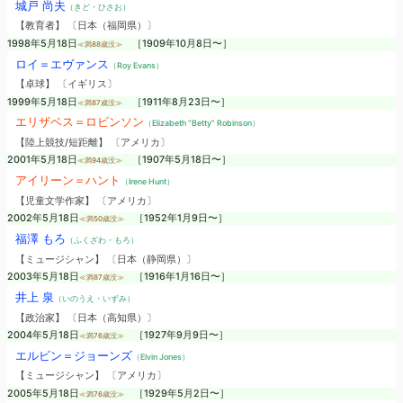
城戸 尚夫
（きど・ひさお）
【教育者】 〔日本（福岡県）〕
1998年5月18日
［1909年10月8日〜］
≪満88歳没≫
ロイ＝エヴァンス
（Roy Evans）
【卓球】 〔イギリス〕
1999年5月18日
［1911年8月23日〜］
≪満87歳没≫
エリザベス＝ロビンソン
（Elizabeth “Betty” Robinson）
【陸上競技/短距離】 〔アメリカ〕
2001年5月18日
［1907年5月18日〜］
≪満94歳没≫
アイリーン＝ハント
（Irene Hunt）
【児童文学作家】 〔アメリカ〕
2002年5月18日
［1952年1月9日〜］
≪満50歳没≫
福澤 もろ
（ふくざわ・もろ）
【ミュージシャン】 〔日本（静岡県）〕
2003年5月18日
［1916年1月16日〜］
≪満87歳没≫
井上 泉
（いのうえ・いずみ）
【政治家】 〔日本（高知県）〕
2004年5月18日
［1927年9月9日〜］
≪満76歳没≫
エルビン＝ジョーンズ
（Elvin Jones）
【ミュージシャン】 〔アメリカ〕
2005年5月18日
［1929年5月2日〜］
≪満76歳没≫