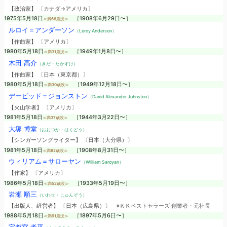
【政治家】 〔カナダ→アメリカ〕
1975年5月18日
［1908年6月29日〜］
≪満66歳没≫
ルロイ＝アンダーソン
（Leroy Anderson）
【作曲家】 〔アメリカ〕
1980年5月18日
［1949年1月8日〜］
≪満31歳没≫
木田 高介
（きだ・たかすけ）
【作曲家】 〔日本（東京都）〕
1980年5月18日
［1949年12月18日〜］
≪満30歳没≫
デービッド＝ジョンストン
（David Alexander Johnston）
【火山学者】 〔アメリカ〕
1981年5月18日
［1944年3月22日〜］
≪満37歳没≫
大塚 博堂
（おおつか・はくどう）
【シンガーソングライター】 〔日本（大分県）〕
1981年5月18日
［1908年8月31日〜］
≪満82歳没≫
ウィリアム＝サローヤン
（William Saroyan）
【作家】 〔アメリカ〕
1986年5月18日
［1933年5月19日〜］
≪満52歳没≫
岩瀬 順三
（いわせ・じゅんぞう）
【出版人、経営者】 〔日本（広島県）〕
※ＫＫベストセラーズ 創業者・元社長
1988年5月18日
［1897年5月6日〜］
≪満91歳没≫