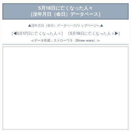
5月18日に亡くなった人々
［没年月日（命日）データベース］
▲
没年月日（命日）データベース
/トップページへ▲
［◀
5月17日に亡くなった人々
］
［
5月19日に亡くなった人々
▶］
≪データ作成：ストローワラ（Straw-wara）≫