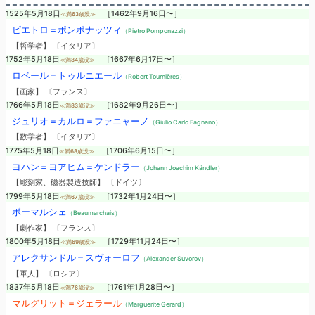
1525年5月18日
［1462年9月16日〜］
≪満63歳没≫
ピエトロ＝ポンポナッツィ
（Pietro Pomponazzi）
【哲学者】 〔イタリア〕
1752年5月18日
［1667年6月17日〜］
≪満84歳没≫
ロベール＝トゥルニエール
（Robert Tournières）
【画家】 〔フランス〕
1766年5月18日
［1682年9月26日〜］
≪満83歳没≫
ジュリオ＝カルロ＝ファニャーノ
（Giulio Carlo Fagnano）
【数学者】 〔イタリア〕
1775年5月18日
［1706年6月15日〜］
≪満68歳没≫
ヨハン＝ヨアヒム＝ケンドラー
（Johann Joachim Kändler）
【彫刻家、磁器製造技師】 〔ドイツ〕
1799年5月18日
［1732年1月24日〜］
≪満67歳没≫
ボーマルシェ
（Beaumarchais）
【劇作家】 〔フランス〕
1800年5月18日
［1729年11月24日〜］
≪満69歳没≫
アレクサンドル＝スヴォーロフ
（Alexander Suvorov）
【軍人】 〔ロシア〕
1837年5月18日
［1761年1月28日〜］
≪満76歳没≫
マルグリット＝ジェラール
（Marguerite Gerard）