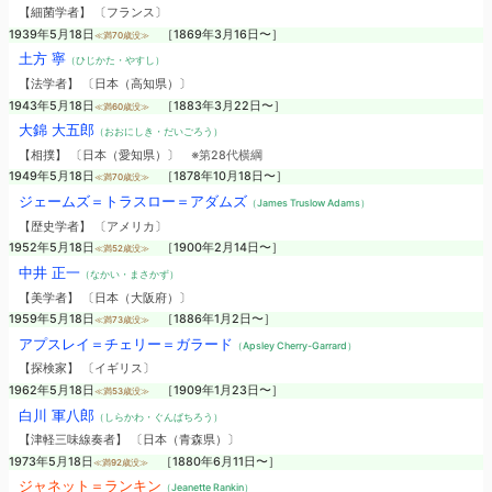
【細菌学者】 〔フランス〕
1939年5月18日
［1869年3月16日〜］
≪満70歳没≫
土方 寧
（ひじかた・やすし）
【法学者】 〔日本（高知県）〕
1943年5月18日
［1883年3月22日〜］
≪満60歳没≫
大錦 大五郎
（おおにしき・だいごろう）
【相撲】 〔日本（愛知県）〕
※第28代横綱
1949年5月18日
［1878年10月18日〜］
≪満70歳没≫
ジェームズ＝トラスロー＝アダムズ
（James Truslow Adams）
【歴史学者】 〔アメリカ〕
1952年5月18日
［1900年2月14日〜］
≪満52歳没≫
中井 正一
（なかい・まさかず）
【美学者】 〔日本（大阪府）〕
1959年5月18日
［1886年1月2日〜］
≪満73歳没≫
アプスレイ＝チェリー＝ガラード
（Apsley Cherry-Garrard）
【探検家】 〔イギリス〕
1962年5月18日
［1909年1月23日〜］
≪満53歳没≫
白川 軍八郎
（しらかわ・ぐんぱちろう）
【津軽三味線奏者】 〔日本（青森県）〕
1973年5月18日
［1880年6月11日〜］
≪満92歳没≫
ジャネット＝ランキン
（Jeanette Rankin）