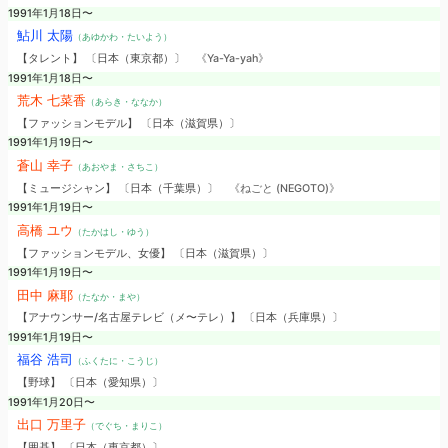
1991年1月18日〜
鮎川 太陽
（あゆかわ・たいよう）
【タレント】 〔日本（東京都）〕
《Ya-Ya-yah》
1991年1月18日〜
荒木 七菜香
（あらき・ななか）
【ファッションモデル】 〔日本（滋賀県）〕
1991年1月19日〜
蒼山 幸子
（あおやま・さちこ）
【ミュージシャン】 〔日本（千葉県）〕
《ねごと (NEGOTO)》
1991年1月19日〜
高橋 ユウ
（たかはし・ゆう）
【ファッションモデル、女優】 〔日本（滋賀県）〕
1991年1月19日〜
田中 麻耶
（たなか・まや）
【アナウンサー/名古屋テレビ（メ〜テレ）】 〔日本（兵庫県）〕
1991年1月19日〜
福谷 浩司
（ふくたに・こうじ）
【野球】 〔日本（愛知県）〕
1991年1月20日〜
出口 万里子
（でぐち・まりこ）
【囲碁】 〔日本（東京都）〕