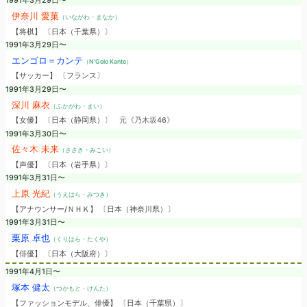
1991年3月29日〜
伊奈川 愛菓
（いながわ・まなか）
【将棋】 〔日本（千葉県）〕
1991年3月29日〜
エンゴロ＝カンテ
（N'Golo Kante）
【サッカー】 〔フランス〕
1991年3月29日〜
深川 麻衣
（ふかがわ・まい）
【女優】 〔日本（静岡県）〕
元《乃木坂46》
1991年3月30日〜
佐々木 未来
（ささき・みこい）
【声優】 〔日本（岩手県）〕
1991年3月31日〜
上原 光紀
（うえはら・みつき）
【アナウンサー/ＮＨＫ】 〔日本（神奈川県）〕
1991年3月31日〜
栗原 卓也
（くりはら・たくや）
【俳優】 〔日本（大阪府）〕
1991年4月1日〜
塚本 健太
（つかもと・けんた）
【ファッションモデル、俳優】 〔日本（千葉県）〕