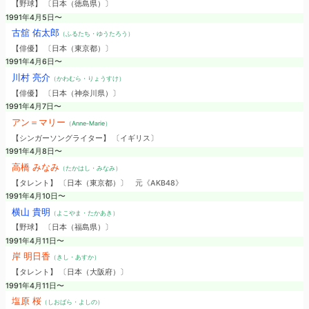
【野球】 〔日本（徳島県）〕
1991年4月5日〜
古舘 佑太郎
（ふるたち・ゆうたろう）
【俳優】 〔日本（東京都）〕
1991年4月6日〜
川村 亮介
（かわむら・りょうすけ）
【俳優】 〔日本（神奈川県）〕
1991年4月7日〜
アン＝マリー
（Anne-Marie）
【シンガーソングライター】 〔イギリス〕
1991年4月8日〜
高橋 みなみ
（たかはし・みなみ）
【タレント】 〔日本（東京都）〕
元《AKB48》
1991年4月10日〜
横山 貴明
（よこやま・たかあき）
【野球】 〔日本（福島県）〕
1991年4月11日〜
岸 明日香
（きし・あすか）
【タレント】 〔日本（大阪府）〕
1991年4月11日〜
塩原 桜
（しおばら・よしの）