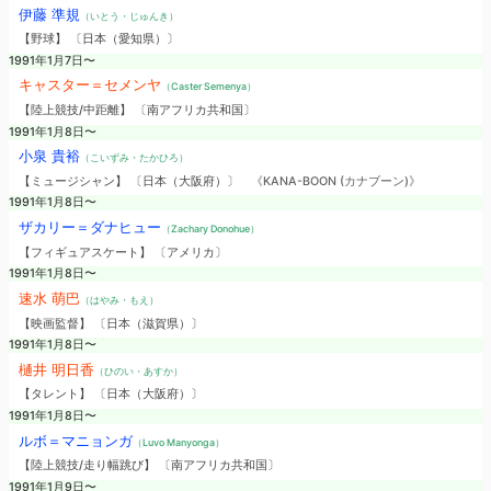
伊藤 準規
（いとう・じゅんき）
【野球】 〔日本（愛知県）〕
1991年1月7日〜
キャスター＝セメンヤ
（Caster Semenya）
【陸上競技/中距離】 〔南アフリカ共和国〕
1991年1月8日〜
小泉 貴裕
（こいずみ・たかひろ）
【ミュージシャン】 〔日本（大阪府）〕
《KANA-BOON (カナブーン)》
1991年1月8日〜
ザカリー＝ダナヒュー
（Zachary Donohue）
【フィギュアスケート】 〔アメリカ〕
1991年1月8日〜
速水 萌巴
（はやみ・もえ）
【映画監督】 〔日本（滋賀県）〕
1991年1月8日〜
樋井 明日香
（ひのい・あすか）
【タレント】 〔日本（大阪府）〕
1991年1月8日〜
ルボ＝マニョンガ
（Luvo Manyonga）
【陸上競技/走り幅跳び】 〔南アフリカ共和国〕
1991年1月9日〜