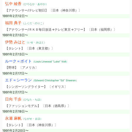
弘中 綾香
（ひろなか・あやか）
【アナウンサー/テレビ朝日】 〔日本（神奈川県）〕
1991年2月12日〜
福田 典子
（ふくだ・のりこ）
【アナウンサー/ＲＫＢ毎日放送→テレビ東京→フリー】 〔日本（福岡県）〕
1991年2月13日〜
伊勢 みはと
（いせ・みはと）
【タレント】 〔日本（東京都）〕
1991年2月13日〜
ルーク＝ボイト
（Louis Linwood “Luke” Voit）
【野球】 〔アメリカ〕
1991年2月17日〜
エド＝シーラン
（Edward Christopher “Ed” Sheeran）
【シンガーソングライター】 〔イギリス〕
1991年2月17日〜
日向 千歩
（ひなた・ちほ）
【ファッションモデル】 〔日本（徳島県）〕
1991年2月19日〜
永瀬 麻帆
（ながせ・まほ）
【タレント】 〔日本（神奈川県）〕
1991年2月20日〜