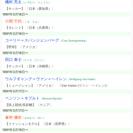
磯村 亮太
（いそむら・りょうた）
【サッカー】 〔日本（愛知県）〕
1991年3月16日〜
小間 千代
（こま・ちよ）
【タレント】 〔日本（兵庫県）〕
1991年3月16日〜
コーリー＝スパンジェンバーグ
（Cory Spangenberg）
【野球】 〔アメリカ〕
1991年3月16日〜
田口 泰士
（たぐち・たいし）
【サッカー】 〔日本（沖縄県）〕
1991年3月16日〜
ウルフギャング＝ヴァン＝ヘイレン
（Wolfgang Van Halen）
【ミュージシャン】 〔アメリカ〕
《Van Halen (ヴァン・ヘイレン)》
1991年3月17日〜
ベンソン＝キプルト
（Benson Kipruto）
【陸上競技/長距離】 〔ケニア〕
1991年3月17日〜
峯村 優衣
（みねむら・ゆい）
【ファッションモデル】 〔日本（長野県）〕
1991年3月19日〜