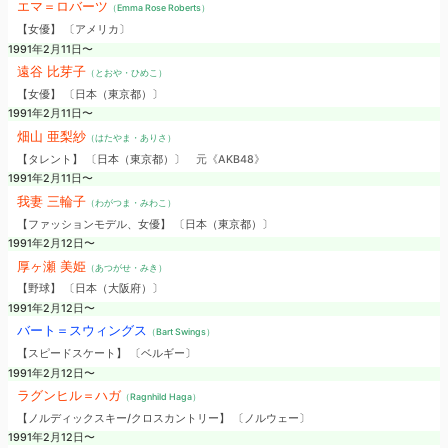
エマ＝ロバーツ
（Emma Rose Roberts）
【女優】 〔アメリカ〕
1991年2月11日〜
遠谷 比芽子
（とおや・ひめこ）
【女優】 〔日本（東京都）〕
1991年2月11日〜
畑山 亜梨紗
（はたやま・ありさ）
【タレント】 〔日本（東京都）〕
元《AKB48》
1991年2月11日〜
我妻 三輪子
（わがつま・みわこ）
【ファッションモデル、女優】 〔日本（東京都）〕
1991年2月12日〜
厚ヶ瀬 美姫
（あつがせ・みき）
【野球】 〔日本（大阪府）〕
1991年2月12日〜
バート＝スウィングス
（Bart Swings）
【スピードスケート】 〔ベルギー〕
1991年2月12日〜
ラグンヒル＝ハガ
（Ragnhild Haga）
【ノルディックスキー/クロスカントリー】 〔ノルウェー〕
1991年2月12日〜