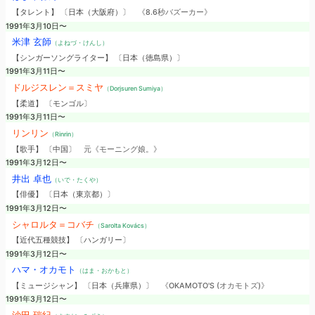
【タレント】 〔日本（大阪府）〕
《8.6秒バズーカー》
1991年3月10日〜
米津 玄師
（よねづ・けんし）
【シンガーソングライター】 〔日本（徳島県）〕
1991年3月11日〜
ドルジスレン＝スミヤ
（Dorjsuren Sumiya）
【柔道】 〔モンゴル〕
1991年3月11日〜
リンリン
（Rinrin）
【歌手】 〔中国〕
元《モーニング娘。》
1991年3月12日〜
井出 卓也
（いで・たくや）
【俳優】 〔日本（東京都）〕
1991年3月12日〜
シャロルタ＝コバチ
（Sarolta Kovács）
【近代五種競技】 〔ハンガリー〕
1991年3月12日〜
ハマ・オカモト
（はま・おかもと）
【ミュージシャン】 〔日本（兵庫県）〕
《OKAMOTO'S (オカモトズ)》
1991年3月12日〜