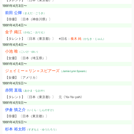
【タレント】 〔日本（東京都）〕
1991年4月3日〜
前田 公輝
（まえだ・ごうき）
【俳優】 〔日本（神奈川県）〕
1991年4月4日〜
金子 織江
（かねこ・おりえ）
【タレント】 〔日本（東京都）〕
※旧名：
奏木 純
（かなき・じゅん）
1991年4月4日〜
小池 唯
（こいけ・ゆい）
【女優】 〔日本（埼玉県）〕
1991年4月4日〜
ジェイミー＝リン＝スピアーズ
（Jamie Lynn Spears）
【女優】 〔アメリカ〕
1991年4月5日〜
赤間 直哉
（あかま・なおや）
【タレント】 〔日本（東京都）〕
元《Ya-Ya-yah》
1991年4月5日〜
伊倉 慎之介
（いくら・しんのすけ）
【俳優】 〔日本（東京都）〕
1991年4月5日〜
杉本 裕太郎
（すぎもと・ゆうたろう）