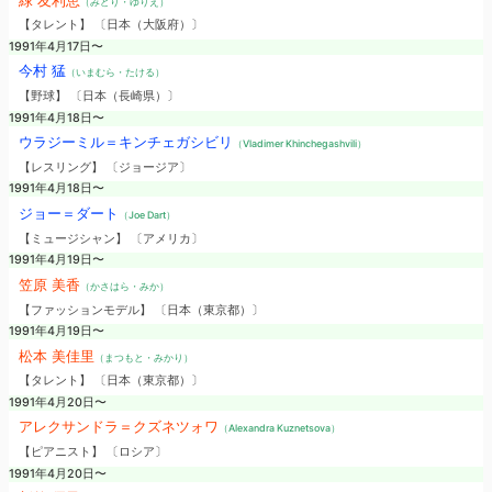
（みどり・ゆりえ）
【タレント】 〔日本（大阪府）〕
1991年4月17日〜
今村 猛
（いまむら・たける）
【野球】 〔日本（長崎県）〕
1991年4月18日〜
ウラジーミル＝キンチェガシビリ
（Vladimer Khinchegashvili）
【レスリング】 〔ジョージア〕
1991年4月18日〜
ジョー＝ダート
（Joe Dart）
【ミュージシャン】 〔アメリカ〕
1991年4月19日〜
笠原 美香
（かさはら・みか）
【ファッションモデル】 〔日本（東京都）〕
1991年4月19日〜
松本 美佳里
（まつもと・みかり）
【タレント】 〔日本（東京都）〕
1991年4月20日〜
アレクサンドラ＝クズネツォワ
（Alexandra Kuznetsova）
【ピアニスト】 〔ロシア〕
1991年4月20日〜