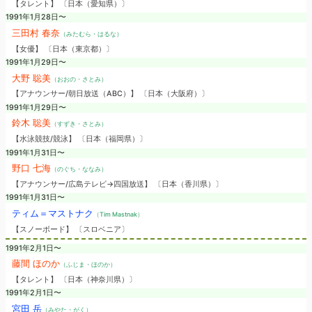
【タレント】 〔日本（愛知県）〕
1991年1月28日〜
三田村 春奈
（みたむら・はるな）
【女優】 〔日本（東京都）〕
1991年1月29日〜
大野 聡美
（おおの・さとみ）
【アナウンサー/朝日放送（ABC）】 〔日本（大阪府）〕
1991年1月29日〜
鈴木 聡美
（すずき・さとみ）
【水泳競技/競泳】 〔日本（福岡県）〕
1991年1月31日〜
野口 七海
（のぐち・ななみ）
【アナウンサー/広島テレビ→四国放送】 〔日本（香川県）〕
1991年1月31日〜
ティム＝マストナク
（Tim Mastnak）
【スノーボード】 〔スロベニア〕
1991年2月1日〜
藤間 ほのか
（ふじま・ほのか）
【タレント】 〔日本（神奈川県）〕
1991年2月1日〜
宮田 岳
（みやた・がく）