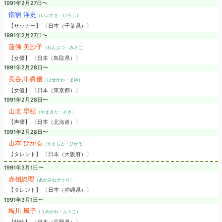
1991年2月27日〜
指宿 洋史
（いぶすき・ひろし）
【サッカー】 〔日本（千葉県）〕
1991年2月27日〜
蓮佛 美沙子
（れんぶつ・みさこ）
【女優】 〔日本（鳥取県）〕
1991年2月28日〜
長谷川 眞優
（はせがわ・まゆ）
【女優】 〔日本（東京都）〕
1991年2月28日〜
山北 早紀
（やまきた・さき）
【声優】 〔日本（北海道）〕
1991年2月28日〜
山本 ひかる
（やまもと・ひかる）
【タレント】 〔日本（大阪府）〕
1991年3月1日〜
赤嶺総理
（あかみねそうり）
【タレント】 〔日本（沖縄県）〕
1991年3月1日〜
梅川 風子
（うめかわ・ふうこ）