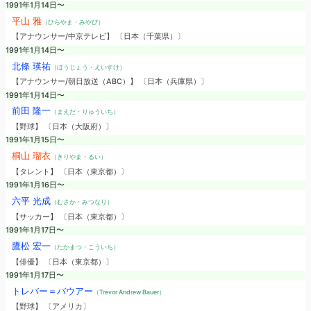
1991年1月14日〜
平山 雅
（ひらやま・みやび）
【アナウンサー/中京テレビ】 〔日本（千葉県）〕
1991年1月14日〜
北條 瑛祐
（ほうじょう・えいすけ）
【アナウンサー/朝日放送（ABC）】 〔日本（兵庫県）〕
1991年1月14日〜
前田 隆一
（まえだ・りゅういち）
【野球】 〔日本（大阪府）〕
1991年1月15日〜
桐山 瑠衣
（きりやま・るい）
【タレント】 〔日本（東京都）〕
1991年1月16日〜
六平 光成
（むさか・みつなり）
【サッカー】 〔日本（東京都）〕
1991年1月17日〜
鷹松 宏一
（たかまつ・こういち）
【俳優】 〔日本（東京都）〕
1991年1月17日〜
トレバー＝バウアー
（Trevor Andrew Bauer）
【野球】 〔アメリカ〕