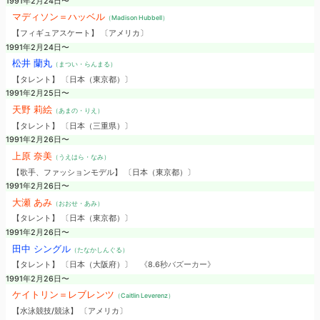
1991年2月24日〜
マディソン＝ハッベル
（Madison Hubbell）
【フィギュアスケート】 〔アメリカ〕
1991年2月24日〜
松井 蘭丸
（まつい・らんまる）
【タレント】 〔日本（東京都）〕
1991年2月25日〜
天野 莉絵
（あまの・りえ）
【タレント】 〔日本（三重県）〕
1991年2月26日〜
上原 奈美
（うえはら・なみ）
【歌手、ファッションモデル】 〔日本（東京都）〕
1991年2月26日〜
大瀬 あみ
（おおせ・あみ）
【タレント】 〔日本（東京都）〕
1991年2月26日〜
田中 シングル
（たなかしんぐる）
【タレント】 〔日本（大阪府）〕
《8.6秒バズーカー》
1991年2月26日〜
ケイトリン＝レブレンツ
（Caitlin Leverenz）
【水泳競技/競泳】 〔アメリカ〕