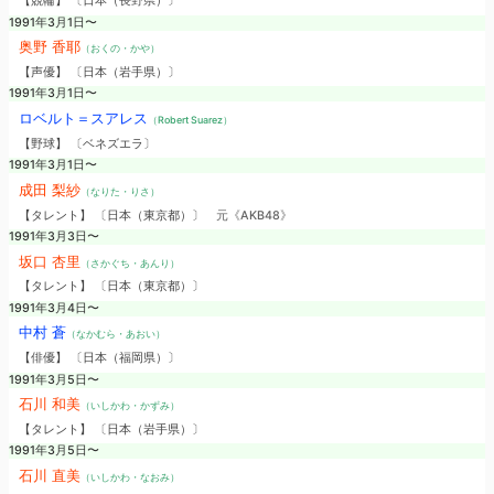
【競輪】 〔日本（長野県）〕
1991年3月1日〜
奥野 香耶
（おくの・かや）
【声優】 〔日本（岩手県）〕
1991年3月1日〜
ロベルト＝スアレス
（Robert Suarez）
【野球】 〔ベネズエラ〕
1991年3月1日〜
成田 梨紗
（なりた・りさ）
【タレント】 〔日本（東京都）〕
元《AKB48》
1991年3月3日〜
坂口 杏里
（さかぐち・あんり）
【タレント】 〔日本（東京都）〕
1991年3月4日〜
中村 蒼
（なかむら・あおい）
【俳優】 〔日本（福岡県）〕
1991年3月5日〜
石川 和美
（いしかわ・かずみ）
【タレント】 〔日本（岩手県）〕
1991年3月5日〜
石川 直美
（いしかわ・なおみ）