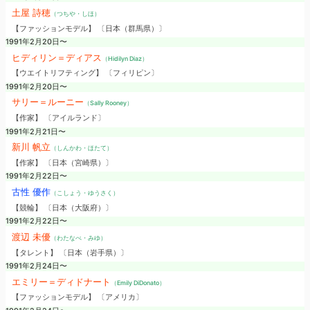
土屋 詩穂
（つちや・しほ）
【ファッションモデル】 〔日本（群馬県）〕
1991年2月20日〜
ヒディリン＝ディアス
（Hidilyn Diaz）
【ウエイトリフティング】 〔フィリピン〕
1991年2月20日〜
サリー＝ルーニー
（Sally Rooney）
【作家】 〔アイルランド〕
1991年2月21日〜
新川 帆立
（しんかわ・ほたて）
【作家】 〔日本（宮崎県）〕
1991年2月22日〜
古性 優作
（こしょう・ゆうさく）
【競輪】 〔日本（大阪府）〕
1991年2月22日〜
渡辺 未優
（わたなべ・みゆ）
【タレント】 〔日本（岩手県）〕
1991年2月24日〜
エミリー＝ディドナート
（Emily DiDonato）
【ファッションモデル】 〔アメリカ〕