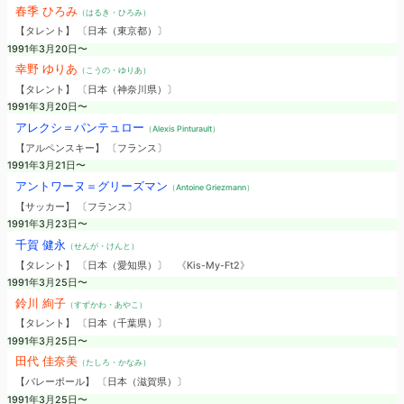
春季 ひろみ
（はるき・ひろみ）
【タレント】 〔日本（東京都）〕
1991年3月20日〜
幸野 ゆりあ
（こうの・ゆりあ）
【タレント】 〔日本（神奈川県）〕
1991年3月20日〜
アレクシ＝パンテュロー
（Alexis Pinturault）
【アルペンスキー】 〔フランス〕
1991年3月21日〜
アントワーヌ＝グリーズマン
（Antoine Griezmann）
【サッカー】 〔フランス〕
1991年3月23日〜
千賀 健永
（せんが・けんと）
【タレント】 〔日本（愛知県）〕
《Kis-My-Ft2》
1991年3月25日〜
鈴川 絢子
（すずかわ・あやこ）
【タレント】 〔日本（千葉県）〕
1991年3月25日〜
田代 佳奈美
（たしろ・かなみ）
【バレーボール】 〔日本（滋賀県）〕
1991年3月25日〜