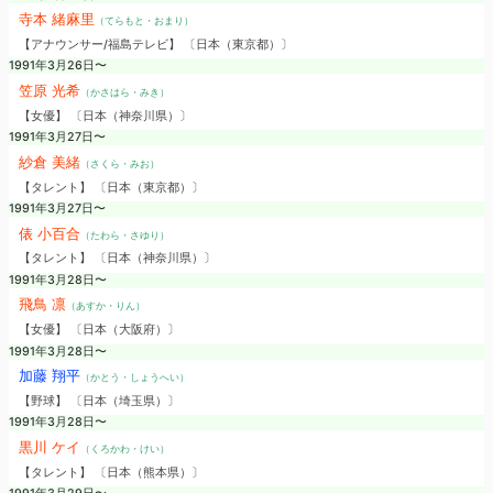
寺本 緒麻里
（てらもと・おまり）
【アナウンサー/福島テレビ】 〔日本（東京都）〕
1991年3月26日〜
笠原 光希
（かさはら・みき）
【女優】 〔日本（神奈川県）〕
1991年3月27日〜
紗倉 美緒
（さくら・みお）
【タレント】 〔日本（東京都）〕
1991年3月27日〜
俵 小百合
（たわら・さゆり）
【タレント】 〔日本（神奈川県）〕
1991年3月28日〜
飛鳥 凛
（あすか・りん）
【女優】 〔日本（大阪府）〕
1991年3月28日〜
加藤 翔平
（かとう・しょうへい）
【野球】 〔日本（埼玉県）〕
1991年3月28日〜
黒川 ケイ
（くろかわ・けい）
【タレント】 〔日本（熊本県）〕