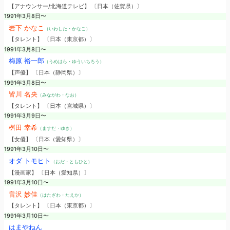
【アナウンサー/北海道テレビ】 〔日本（佐賀県）〕
1991年3月8日〜
岩下 かなこ
（いわした・かなこ）
【タレント】 〔日本（東京都）〕
1991年3月8日〜
梅原 裕一郎
（うめはら・ゆういちろう）
【声優】 〔日本（静岡県）〕
1991年3月8日〜
皆川 名央
（みながわ・なお）
【タレント】 〔日本（宮城県）〕
1991年3月9日〜
桝田 幸希
（ますだ・ゆき）
【女優】 〔日本（愛知県）〕
1991年3月10日〜
オダ トモヒト
（おだ・ともひと）
【漫画家】 〔日本（愛知県）〕
1991年3月10日〜
畠沢 妙佳
（はたざわ・たえか）
【タレント】 〔日本（東京都）〕
1991年3月10日〜
はまやねん