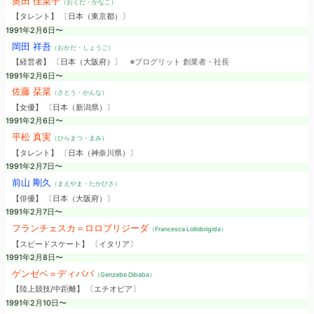
奥田 佳菜子
（おくだ・かなこ）
【タレント】 〔日本（東京都）〕
1991年2月6日〜
岡田 祥吾
（おかだ・しょうご）
【経営者】 〔日本（大阪府）〕
※プログリット 創業者・社長
1991年2月6日〜
佐藤 栞菜
（さとう・かんな）
【女優】 〔日本（新潟県）〕
1991年2月6日〜
平松 真実
（ひらまつ・まみ）
【タレント】 〔日本（神奈川県）〕
1991年2月7日〜
前山 剛久
（まえやま・たかひさ）
【俳優】 〔日本（大阪府）〕
1991年2月7日〜
フランチェスカ＝ロロブリジーダ
（Francesca Lollobrigida）
【スピードスケート】 〔イタリア〕
1991年2月8日〜
ゲンゼベ＝ディババ
（Genzebe Dibaba）
【陸上競技/中距離】 〔エチオピア〕
1991年2月10日〜