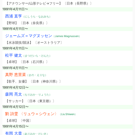
【アナウンサー/山形テレビ→フリー】 〔日本（長野県）〕
1991年4月11日〜
西浦 直亨
（にしうら・なおみち）
【野球】 〔日本（奈良県）〕
1991年4月11日〜
ジェームズ＝マグヌッセン
（James Magnussen）
【水泳競技/競泳】 〔オーストラリア〕
1991年4月11日〜
松平 健太
（まつだいら・けんた）
【卓球】 〔日本（石川県）〕
1991年4月11日〜
真野 恵里菜
（まの・えりな）
【歌手、女優】 〔日本（神奈川県）〕
1991年4月12日〜
森岡 亮太
（もりおか・りょうた）
【サッカー】 〔日本（東京都）〕
1991年4月12日〜
劉 詩雯 〈リュウ＝シウェン〉
（Liu Shiwen）
【卓球】 〔中国〕
1991年4月15日〜
有岡 大貴
（ありおか・だいき）