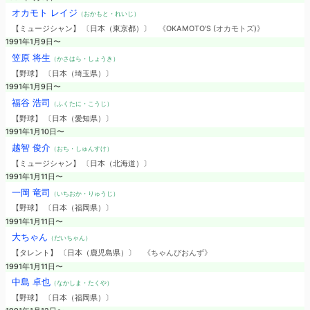
オカモト レイジ
（おかもと・れいじ）
【ミュージシャン】 〔日本（東京都）〕
《OKAMOTO'S (オカモトズ)》
1991年1月9日〜
笠原 将生
（かさはら・しょうき）
【野球】 〔日本（埼玉県）〕
1991年1月9日〜
福谷 浩司
（ふくたに・こうじ）
【野球】 〔日本（愛知県）〕
1991年1月10日〜
越智 俊介
（おち・しゅんすけ）
【ミュージシャン】 〔日本（北海道）〕
1991年1月11日〜
一岡 竜司
（いちおか・りゅうじ）
【野球】 〔日本（福岡県）〕
1991年1月11日〜
大ちゃん
（だいちゃん）
【タレント】 〔日本（鹿児島県）〕
《ちゃんぴおんず》
1991年1月11日〜
中島 卓也
（なかしま・たくや）
【野球】 〔日本（福岡県）〕