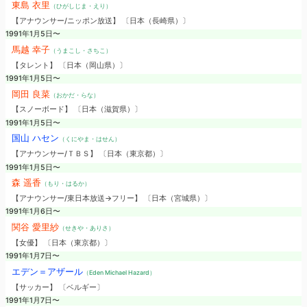
東島 衣里
（ひがしじま・えり）
【アナウンサー/ニッポン放送】 〔日本（長崎県）〕
1991年1月5日〜
馬越 幸子
（うまこし・さちこ）
【タレント】 〔日本（岡山県）〕
1991年1月5日〜
岡田 良菜
（おかだ・らな）
【スノーボード】 〔日本（滋賀県）〕
1991年1月5日〜
国山 ハセン
（くにやま・はせん）
【アナウンサー/ＴＢＳ】 〔日本（東京都）〕
1991年1月5日〜
森 遥香
（もり・はるか）
【アナウンサー/東日本放送→フリー】 〔日本（宮城県）〕
1991年1月6日〜
関谷 愛里紗
（せきや・ありさ）
【女優】 〔日本（東京都）〕
1991年1月7日〜
エデン＝アザール
（Eden Michael Hazard）
【サッカー】 〔ベルギー〕
1991年1月7日〜