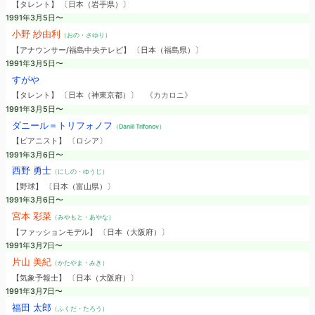
【タレント】 〔日本（岩手県）〕
1991年3月5日〜
小野 紗由利
（おの・さゆり）
【アナウンサー/福島中央テレビ】 〔日本（福島県）〕
1991年3月5日〜
すがや
【タレント】 〔日本（神東京都）〕
《カカロニ》
1991年3月5日〜
ダニール＝トリフォノフ
（Daniil Trifonov）
【ピアニスト】 〔ロシア〕
1991年3月6日〜
西野 勇士
（にしの・ゆうじ）
【野球】 〔日本（富山県）〕
1991年3月6日〜
宮本 彩菜
（みやもと・あやな）
【ファッションモデル】 〔日本（大阪府）〕
1991年3月7日〜
片山 美紀
（かたやま・みき）
【気象予報士】 〔日本（大阪府）〕
1991年3月7日〜
福田 太郎
（ふくだ・たろう）