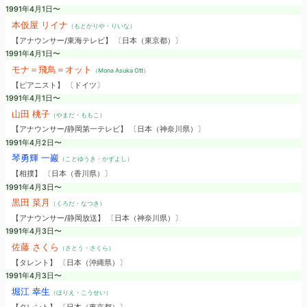
1991年4月1日〜
本仮屋 リイナ
（もとかりや・りいな）
【アナウンサー/東海テレビ】 〔日本（東京都）〕
1991年4月1日〜
モナ＝飛鳥＝オット
（Mona Asuka Ott）
【ピアニスト】 〔ドイツ〕
1991年4月1日〜
山田 桃子
（やまだ・ももこ）
【アナウンサー/静岡第一テレビ】 〔日本（神奈川県）〕
1991年4月2日〜
琴勇輝 一巖
（ことゆうき・かずよし）
【相撲】 〔日本（香川県）〕
1991年4月3日〜
黒田 菜月
（くろだ・なつき）
【アナウンサー/静岡放送】 〔日本（神奈川県）〕
1991年4月3日〜
佐藤 さくら
（さとう・さくら）
【タレント】 〔日本（沖縄県）〕
1991年4月3日〜
堀江 幸生
（ほりえ・こうせい）