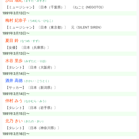
沙田 瑞紀
（ますだ・みずき）
【ミュージシャン】 〔日本（千葉県）〕
《ねごと (NEGOTO)》
1991年3月13日〜
梅村 妃奈子
（うめむら・ひなこ）
【ミュージシャン】 〔日本（東京都）〕
元《SILENT SIREN》
1991年3月13日〜
夏目 鈴
（なつめ・すず）
【女優】 〔日本（兵庫県）〕
1991年3月13日〜
水谷 里歩
（みずたに・りほ）
【タレント】 〔日本（大阪府）〕
1991年3月14日〜
酒井 高徳
（さかい・ごうとく）
【サッカー】 〔日本（新潟県）〕
1991年3月14日〜
仲村 みう
（なかむら・みう）
【タレント】 〔日本（岩手県）〕
1991年3月15日〜
北乃 きい
（きたの・きい）
【タレント】 〔日本（神奈川県）〕
1991年3月16日〜