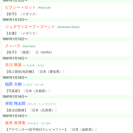
1991年1月12日〜
ピクシー＝ロット
（Pixie Lott）
【歌手】 〔イギリス〕
1991年1月13日〜
ジュヌヴィエーブ＝ゴーント
（Genevieve Gaunt）
【女優】 〔イギリス〕
1991年1月13日〜
ク＝ハラ
（Koo Hara）
【歌手】 〔韓国〕
元《KARA》
1991年1月14日〜
市川 華菜
（いちかわ・かな）
【陸上競技/短距離】 〔日本（愛知県）〕
1991年1月14日〜
稲田 大樹
（いなだ・だいき）
【写真家】 〔日本（京都府）〕
1991年1月14日〜
岸田 翔太郎
（きしだ・しょうたろう）
【政治活動家】 〔日本（広島県）〕
1991年1月14日〜
坂本 奈津美
（さかもと・なつみ）
【アナウンサー/岩手朝日テレビ→フリー】 〔日本（福島県）〕