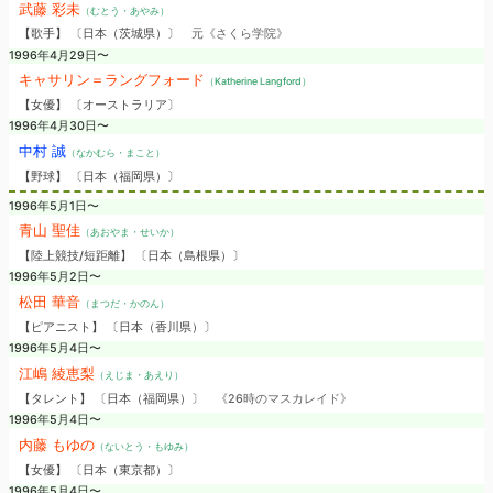
武藤 彩未
（むとう・あやみ）
【歌手】 〔日本（茨城県）〕
元《さくら学院》
1996年4月29日〜
キャサリン＝ラングフォード
（Katherine Langford）
【女優】 〔オーストラリア〕
1996年4月30日〜
中村 誠
（なかむら・まこと）
【野球】 〔日本（福岡県）〕
1996年5月1日〜
青山 聖佳
（あおやま・せいか）
【陸上競技/短距離】 〔日本（島根県）〕
1996年5月2日〜
松田 華音
（まつだ・かのん）
【ピアニスト】 〔日本（香川県）〕
1996年5月4日〜
江嶋 綾恵梨
（えじま・あえり）
【タレント】 〔日本（福岡県）〕
《26時のマスカレイド》
1996年5月4日〜
内藤 もゆの
（ないとう・もゆみ）
【女優】 〔日本（東京都）〕
1996年5月4日〜