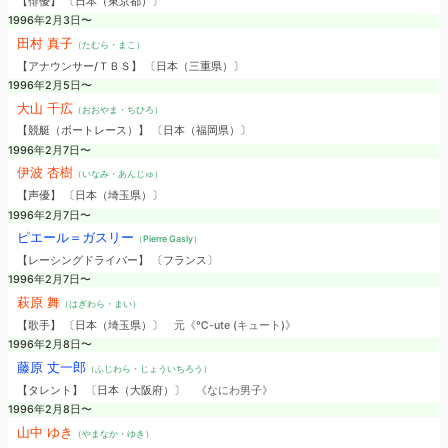
【俳優】 〔日本（東京都）〕
1996年2月3日〜
田村 真子
（たむら・まこ）
【アナウンサー/ＴＢＳ】 〔日本（三重県）〕
1996年2月5日〜
大山 千広
（おおやま・ちひろ）
【競艇（ボートレース）】 〔日本（福岡県）〕
1996年2月7日〜
伊波 杏樹
（いなみ・あんじゅ）
【声優】 〔日本（埼玉県）〕
1996年2月7日〜
ピエール＝ガスリー
（Pierre Gasly）
【レーシングドライバー】 〔フランス〕
1996年2月7日〜
萩原 舞
（はぎわら・まい）
【歌手】 〔日本（埼玉県）〕
元《℃-ute (キュート)》
1996年2月8日〜
藤原 丈一郎
（ふじわら・じょういちろう）
【タレント】 〔日本（大阪府）〕
《なにわ男子》
1996年2月8日〜
山中 ゆき
（やまなか・ゆき）