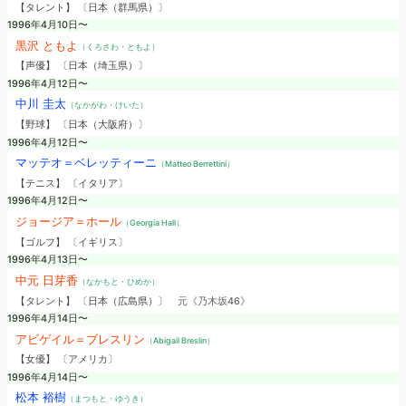
【タレント】 〔日本（群馬県）〕
1996年4月10日〜
黒沢 ともよ
（くろさわ・ともよ）
【声優】 〔日本（埼玉県）〕
1996年4月12日〜
中川 圭太
（なかがわ・けいた）
【野球】 〔日本（大阪府）〕
1996年4月12日〜
マッテオ＝ベレッティーニ
（Matteo Berrettini）
【テニス】 〔イタリア〕
1996年4月12日〜
ジョージア＝ホール
（Georgia Hall）
【ゴルフ】 〔イギリス〕
1996年4月13日〜
中元 日芽香
（なかもと・ひめか）
【タレント】 〔日本（広島県）〕
元《乃木坂46》
1996年4月14日〜
アビゲイル＝ブレスリン
（Abigail Breslin）
【女優】 〔アメリカ〕
1996年4月14日〜
松本 裕樹
（まつもと・ゆうき）