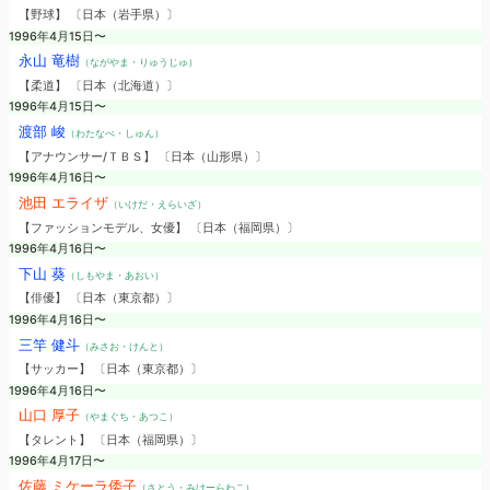
【野球】 〔日本（岩手県）〕
1996年4月15日〜
永山 竜樹
（ながやま・りゅうじゅ）
【柔道】 〔日本（北海道）〕
1996年4月15日〜
渡部 峻
（わたなべ・しゅん）
【アナウンサー/ＴＢＳ】 〔日本（山形県）〕
1996年4月16日〜
池田 エライザ
（いけだ・えらいざ）
【ファッションモデル、女優】 〔日本（福岡県）〕
1996年4月16日〜
下山 葵
（しもやま・あおい）
【俳優】 〔日本（東京都）〕
1996年4月16日〜
三竿 健斗
（みさお・けんと）
【サッカー】 〔日本（東京都）〕
1996年4月16日〜
山口 厚子
（やまぐち・あつこ）
【タレント】 〔日本（福岡県）〕
1996年4月17日〜
佐藤 ミケーラ倭子
（さとう・みけーらわこ）