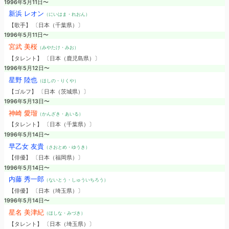
1996年5月11日〜
新浜 レオン
（にいはま・れおん）
【歌手】 〔日本（千葉県）〕
1996年5月11日〜
宮武 美桜
（みやたけ・みお）
【タレント】 〔日本（鹿児島県）〕
1996年5月12日〜
星野 陸也
（ほしの・りくや）
【ゴルフ】 〔日本（茨城県）〕
1996年5月13日〜
神崎 愛瑠
（かんざき・あいる）
【タレント】 〔日本（千葉県）〕
1996年5月14日〜
早乙女 友貴
（さおとめ・ゆうき）
【俳優】 〔日本（福岡県）〕
1996年5月14日〜
内藤 秀一郎
（ないとう・しゅういちろう）
【俳優】 〔日本（埼玉県）〕
1996年5月14日〜
星名 美津紀
（ほしな・みづき）
【タレント】 〔日本（埼玉県）〕