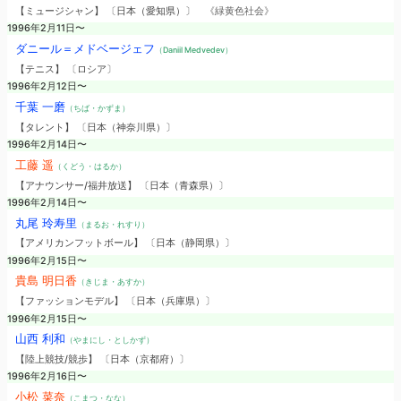
【ミュージシャン】 〔日本（愛知県）〕
《緑黄色社会》
1996年2月11日〜
ダニール＝メドベージェフ
（Daniil Medvedev）
【テニス】 〔ロシア〕
1996年2月12日〜
千葉 一磨
（ちば・かずま）
【タレント】 〔日本（神奈川県）〕
1996年2月14日〜
工藤 遥
（くどう・はるか）
【アナウンサー/福井放送】 〔日本（青森県）〕
1996年2月14日〜
丸尾 玲寿里
（まるお・れすり）
【アメリカンフットボール】 〔日本（静岡県）〕
1996年2月15日〜
貴島 明日香
（きじま・あすか）
【ファッションモデル】 〔日本（兵庫県）〕
1996年2月15日〜
山西 利和
（やまにし・としかず）
【陸上競技/競歩】 〔日本（京都府）〕
1996年2月16日〜
小松 菜奈
（こまつ・なな）