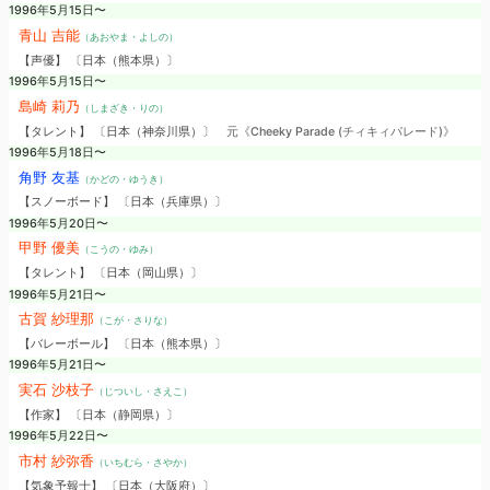
1996年5月15日〜
青山 吉能
（あおやま・よしの）
【声優】 〔日本（熊本県）〕
1996年5月15日〜
島崎 莉乃
（しまざき・りの）
【タレント】 〔日本（神奈川県）〕
元《Cheeky Parade (チィキィパレード)》
1996年5月18日〜
角野 友基
（かどの・ゆうき）
【スノーボード】 〔日本（兵庫県）〕
1996年5月20日〜
甲野 優美
（こうの・ゆみ）
【タレント】 〔日本（岡山県）〕
1996年5月21日〜
古賀 紗理那
（こが・さりな）
【バレーボール】 〔日本（熊本県）〕
1996年5月21日〜
実石 沙枝子
（じついし・さえこ）
【作家】 〔日本（静岡県）〕
1996年5月22日〜
市村 紗弥香
（いちむら・さやか）
【気象予報士】 〔日本（大阪府）〕