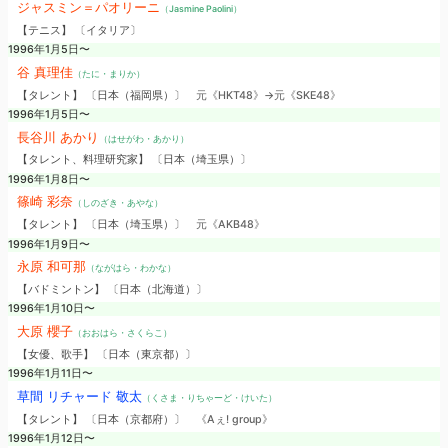
ジャスミン＝パオリーニ
（Jasmine Paolini）
【テニス】 〔イタリア〕
1996年1月5日〜
谷 真理佳
（たに・まりか）
【タレント】 〔日本（福岡県）〕
元《HKT48》→元《SKE48》
1996年1月5日〜
長谷川 あかり
（はせがわ・あかり）
【タレント、料理研究家】 〔日本（埼玉県）〕
1996年1月8日〜
篠崎 彩奈
（しのざき・あやな）
【タレント】 〔日本（埼玉県）〕
元《AKB48》
1996年1月9日〜
永原 和可那
（ながはら・わかな）
【バドミントン】 〔日本（北海道）〕
1996年1月10日〜
大原 櫻子
（おおはら・さくらこ）
【女優、歌手】 〔日本（東京都）〕
1996年1月11日〜
草間 リチャード 敬太
（くさま・りちゃーど・けいた）
【タレント】 〔日本（京都府）〕
《Aぇ! group》
1996年1月12日〜