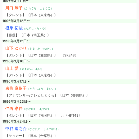
1996年3月11日〜
川口 翔子
（かわぐち・しょうこ）
【タレント】 〔日本（東京都）〕
1996年3月12日〜
根岸 拓哉
（ねぎし・たくや）
【俳優】 〔日本（埼玉県）〕
1996年3月12日〜
山下 ゆかり
（やました・ゆかり）
【タレント】 〔日本（愛知県）〕
《SKE48》
1996年3月16日〜
山上 愛
（やまがみ・あい）
【タレント】 〔日本（東京都）〕
1996年3月17日〜
東條 麻依子
（とうじょう・まいこ）
【アナウンサー/テレビせとうち】 〔日本（香川県）〕
1996年3月23日〜
仲西 彩佳
（なかにし・あやか）
【タレント】 〔日本（福岡県）〕
元《HKT48》
1996年3月24日〜
中谷 進之介
（なかたに・しんのすけ）
【サッカー】 〔日本（千葉県）〕