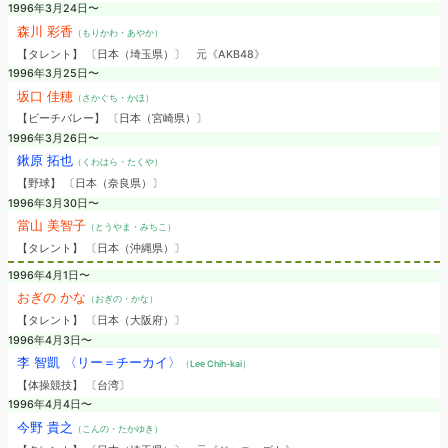
1996年3月24日〜
森川 彩香
（もりかわ・あやか）
【タレント】 〔日本（埼玉県）〕
元《AKB48》
1996年3月25日〜
坂口 佳穂
（さかぐち・かほ）
【ビーチバレー】 〔日本（宮崎県）〕
1996年3月26日〜
鍬原 拓也
（くわはら・たくや）
【野球】 〔日本（奈良県）〕
1996年3月30日〜
當山 美智子
（とうやま・みちこ）
【タレント】 〔日本（沖縄県）〕
1996年4月1日〜
おぎの かな
（おぎの・かな）
【タレント】 〔日本（大阪府）〕
1996年4月3日〜
李 智凱 〈リー＝チーカイ〉
（Lee Chih-kai）
【体操競技】 〔台湾〕
1996年4月4日〜
今野 貴之
（こんの・たかゆき）