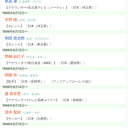
島貫 凌
（しまぬき・りょう）
【アナウンサー/名古屋テレビ（メ〜テレ）】 〔日本（埼玉県）〕
1996年6月12日〜
矢野 瞳
（やの・ひとみ）
【タレント】 〔日本（埼玉県）〕
1996年6月12日〜
和田 崇太郎
（わだ・そうたろう）
【タレント】 〔日本（東京都）〕
1996年6月13日〜
野嶋 紗己子
（のじま・さきこ）
【アナウンサー/毎日放送（MBS）】 〔日本（愛知県）〕
1996年6月14日〜
関根 梓
（せきね・あずさ）
【歌手】 〔日本（長野県）〕
《アップアップガールズ(仮)》
1996年6月14日〜
森 真奈美
（もり・まなみ）
【アナウンサー/テレビ長崎→フリー】 〔日本（長崎県）〕
1996年6月15日〜
清水 梨紗
（しみず・りさ）
【サッカー】 〔日本（兵庫県）〕
1996年6月15日〜