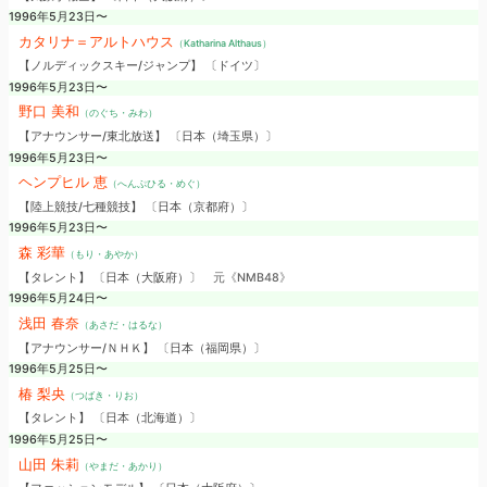
1996年5月23日〜
カタリナ＝アルトハウス
（Katharina Althaus）
【ノルディックスキー/ジャンプ】 〔ドイツ〕
1996年5月23日〜
野口 美和
（のぐち・みわ）
【アナウンサー/東北放送】 〔日本（埼玉県）〕
1996年5月23日〜
ヘンプヒル 恵
（へんぷひる・めぐ）
【陸上競技/七種競技】 〔日本（京都府）〕
1996年5月23日〜
森 彩華
（もり・あやか）
【タレント】 〔日本（大阪府）〕
元《NMB48》
1996年5月24日〜
浅田 春奈
（あさだ・はるな）
【アナウンサー/ＮＨＫ】 〔日本（福岡県）〕
1996年5月25日〜
椿 梨央
（つばき・りお）
【タレント】 〔日本（北海道）〕
1996年5月25日〜
山田 朱莉
（やまだ・あかり）