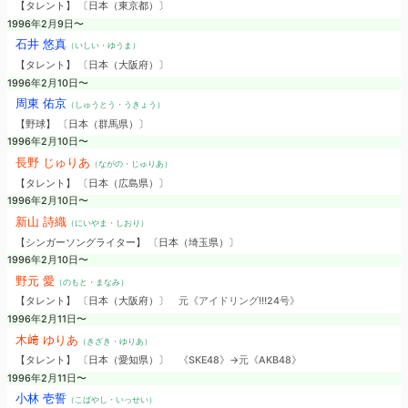
【タレント】 〔日本（東京都）〕
1996年2月9日〜
石井 悠真
（いしい・ゆうま）
【タレント】 〔日本（大阪府）〕
1996年2月10日〜
周東 佑京
（しゅうとう・うきょう）
【野球】 〔日本（群馬県）〕
1996年2月10日〜
長野 じゅりあ
（ながの・じゅりあ）
【タレント】 〔日本（広島県）〕
1996年2月10日〜
新山 詩織
（にいやま・しおり）
【シンガーソングライター】 〔日本（埼玉県）〕
1996年2月10日〜
野元 愛
（のもと・まなみ）
【タレント】 〔日本（大阪府）〕
元《アイドリング!!!24号》
1996年2月11日〜
木﨑 ゆりあ
（きざき・ゆりあ）
【タレント】 〔日本（愛知県）〕
《SKE48》→元《AKB48》
1996年2月11日〜
小林 壱誓
（こばやし・いっせい）