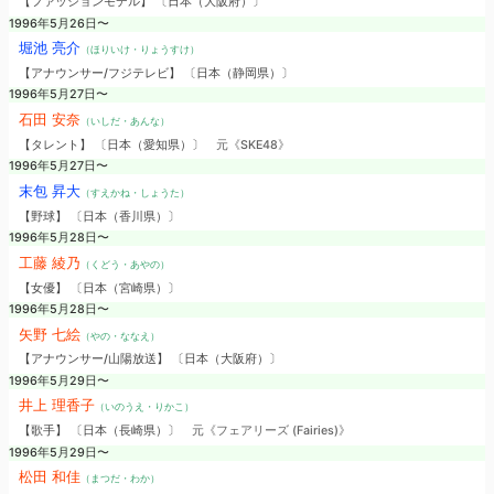
【ファッションモデル】 〔日本（大阪府）〕
1996年5月26日〜
堀池 亮介
（ほりいけ・りょうすけ）
【アナウンサー/フジテレビ】 〔日本（静岡県）〕
1996年5月27日〜
石田 安奈
（いしだ・あんな）
【タレント】 〔日本（愛知県）〕
元《SKE48》
1996年5月27日〜
末包 昇大
（すえかね・しょうた）
【野球】 〔日本（香川県）〕
1996年5月28日〜
工藤 綾乃
（くどう・あやの）
【女優】 〔日本（宮崎県）〕
1996年5月28日〜
矢野 七絵
（やの・ななえ）
【アナウンサー/山陽放送】 〔日本（大阪府）〕
1996年5月29日〜
井上 理香子
（いのうえ・りかこ）
【歌手】 〔日本（長崎県）〕
元《フェアリーズ (Fairies)》
1996年5月29日〜
松田 和佳
（まつだ・わか）