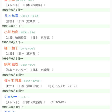
【タレント】 〔日本（福岡県）〕
1996年6月6日〜
井上 祐貴
（いのうえ・ゆうき）
【俳優】 〔日本（広島県）〕
1996年6月8日〜
小川 紗良
（おがわ・さら）
【女優、映画監督】 〔日本（東京都）〕
1996年6月8日〜
樋口 柚子
（ひぐち・ゆず）
【女優】 〔日本（東京都）〕
1996年6月9日〜
駒木 結衣
（こまき・ゆい）
【気象キャスター】 〔日本（宮城県）〕
1996年6月11日〜
佐々木 彩夏
（ささき・あやか）
【歌手】 〔日本（神奈川県）〕
《ももいろクローバーZ》
1996年6月11日〜
ジェシー
（じぇしー）
【タレント】 〔日本（東京都）〕
《SixTONES》
1996年6月12日〜