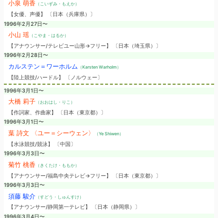
小泉 萌香
（こいずみ・もえか）
【女優、声優】 〔日本（兵庫県）〕
1996年2月27日〜
小山 瑶
（こやま・はるか）
【アナウンサー/テレビユー山形→フリー】 〔日本（埼玉県）〕
1996年2月28日〜
カルステン＝ワーホルム
（Karsten Warholm）
【陸上競技/ハードル】 〔ノルウェー〕
1996年3月1日〜
大橋 莉子
（おおはし・りこ）
【作詞家、作曲家】 〔日本（東京都）〕
1996年3月1日〜
葉 詩文 〈ユー＝シーウェン〉
（Ye Shiwen）
【水泳競技/競泳】 〔中国〕
1996年3月3日〜
菊竹 桃香
（きくたけ・ももか）
【アナウンサー/福島中央テレビ→フリー】 〔日本（東京都）〕
1996年3月3日〜
須藤 駿介
（すどう・しゅんすけ）
【アナウンサー/静岡第一テレビ】 〔日本（静岡県）〕
1996年3月4日〜