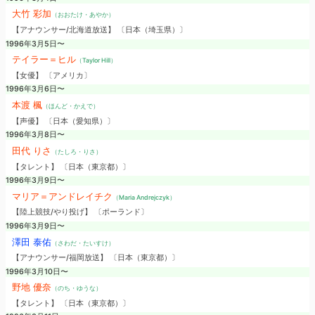
大竹 彩加
（おおたけ・あやか）
【アナウンサー/北海道放送】 〔日本（埼玉県）〕
1996年3月5日〜
テイラー＝ヒル
（Taylor Hill）
【女優】 〔アメリカ〕
1996年3月6日〜
本渡 楓
（ほんど・かえで）
【声優】 〔日本（愛知県）〕
1996年3月8日〜
田代 りさ
（たしろ・りさ）
【タレント】 〔日本（東京都）〕
1996年3月9日〜
マリア＝アンドレイチク
（Maria Andrejczyk）
【陸上競技/やり投げ】 〔ポーランド〕
1996年3月9日〜
澤田 泰佑
（さわだ・たいすけ）
【アナウンサー/福岡放送】 〔日本（東京都）〕
1996年3月10日〜
野地 優奈
（のち・ゆうな）
【タレント】 〔日本（東京都）〕