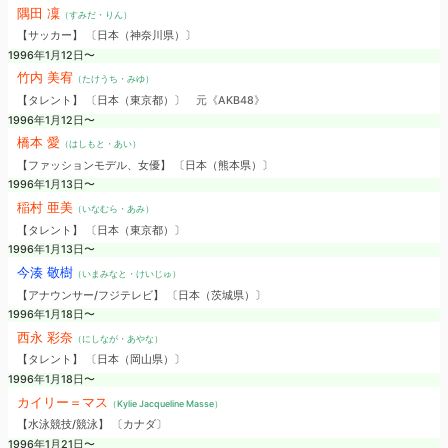
隅田 凜
（すみだ・りん）
【サッカー】 〔日本（神奈川県）〕
1996年1月12日〜
竹内 美宥
（たけうち・みゆ）
【タレント】 〔日本（東京都）〕
元《AKB48》
1996年1月12日〜
橋本 愛
（はしもと・あい）
【ファッションモデル、女優】 〔日本（熊本県）〕
1996年1月13日〜
稲村 亜美
（いなむら・あみ）
【タレント】 〔日本（東京都）〕
1996年1月13日〜
今湊 敬樹
（いまみなと・けいじゅ）
【アナウンサー/フジテレビ】 〔日本（茨城県）〕
1996年1月18日〜
西永 彩奈
（にしなが・あやな）
【タレント】 〔日本（岡山県）〕
1996年1月18日〜
カイリー＝マス
（Kylie Jacqueline Masse）
【水泳競技/競泳】 〔カナダ〕
1996年1月21日〜