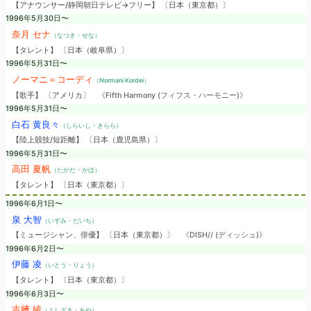
【アナウンサー/静岡朝日テレビ→フリー】 〔日本（東京都）〕
1996年5月30日〜
奈月 セナ
（なつき・せな）
【タレント】 〔日本（岐阜県）〕
1996年5月31日〜
ノーマニ＝コーディ
（Normani Kordei）
【歌手】 〔アメリカ〕
《Fifth Harmony (フィフス・ハーモニー)》
1996年5月31日〜
白石 黄良々
（しらいし・きらら）
【陸上競技/短距離】 〔日本（鹿児島県）〕
1996年5月31日〜
高田 夏帆
（たかだ・かほ）
【タレント】 〔日本（東京都）〕
1996年6月1日〜
泉 大智
（いずみ・だいち）
【ミュージシャン、俳優】 〔日本（東京都）〕
《DISH// (ディッシュ)》
1996年6月2日〜
伊藤 凌
（いとう・りょう）
【タレント】 〔日本（東京都）〕
1996年6月3日〜
吉﨑 綾
（よしざき・あや）