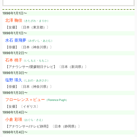
1996年1月1日〜
北澤 鞠佳
（きたざわ・まりか）
【女優】 〔日本（東京都）〕
1996年1月1日〜
水石 亜飛夢
（みずいし・あとむ）
【俳優】 〔日本（神奈川県）〕
1996年1月2日〜
石本 桃子
（いしもと・ももこ）
【アナウンサー/愛媛朝日テレビ】 〔日本（新潟県）〕
1996年1月3日〜
塩野 瑛久
（しおの・あきひさ）
【俳優】 〔日本（神奈川県）〕
1996年1月3日〜
フローレンス＝ピュー
（Florence Pugh）
【女優】 〔イギリス〕
1996年1月4日〜
小倉 彩瑛
（おぐら・さえ）
【アナウンサー/テレビ静岡】 〔日本（静岡県）〕
1996年1月4日〜