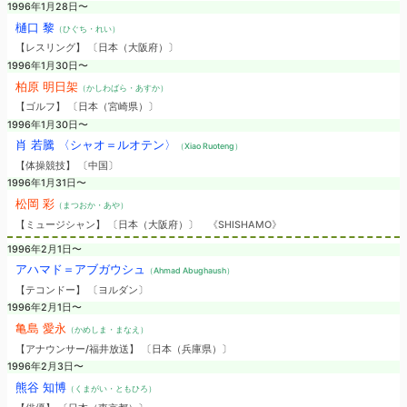
1996年1月28日〜
樋口 黎
（ひぐち・れい）
【レスリング】 〔日本（大阪府）〕
1996年1月30日〜
柏原 明日架
（かしわばら・あすか）
【ゴルフ】 〔日本（宮崎県）〕
1996年1月30日〜
肖 若騰 〈シャオ＝ルオテン〉
（Xiao Ruoteng）
【体操競技】 〔中国〕
1996年1月31日〜
松岡 彩
（まつおか・あや）
【ミュージシャン】 〔日本（大阪府）〕
《SHISHAMO》
1996年2月1日〜
アハマド＝アブガウシュ
（Ahmad Abughaush）
【テコンドー】 〔ヨルダン〕
1996年2月1日〜
亀島 愛永
（かめしま・まなえ）
【アナウンサー/福井放送】 〔日本（兵庫県）〕
1996年2月3日〜
熊谷 知博
（くまがい・ともひろ）