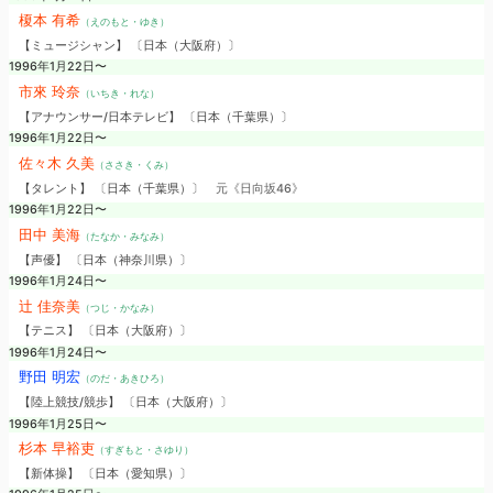
榎本 有希
（えのもと・ゆき）
【ミュージシャン】 〔日本（大阪府）〕
1996年1月22日〜
市來 玲奈
（いちき・れな）
【アナウンサー/日本テレビ】 〔日本（千葉県）〕
1996年1月22日〜
佐々木 久美
（ささき・くみ）
【タレント】 〔日本（千葉県）〕
元《日向坂46》
1996年1月22日〜
田中 美海
（たなか・みなみ）
【声優】 〔日本（神奈川県）〕
1996年1月24日〜
辻 佳奈美
（つじ・かなみ）
【テニス】 〔日本（大阪府）〕
1996年1月24日〜
野田 明宏
（のだ・あきひろ）
【陸上競技/競歩】 〔日本（大阪府）〕
1996年1月25日〜
杉本 早裕吏
（すぎもと・さゆり）
【新体操】 〔日本（愛知県）〕