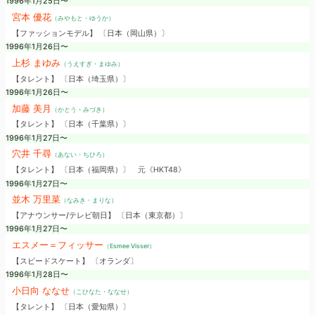
1996年1月25日〜
宮本 優花
（みやもと・ゆうか）
【ファッションモデル】 〔日本（岡山県）〕
1996年1月26日〜
上杉 まゆみ
（うえすぎ・まゆみ）
【タレント】 〔日本（埼玉県）〕
1996年1月26日〜
加藤 美月
（かとう・みづき）
【タレント】 〔日本（千葉県）〕
1996年1月27日〜
穴井 千尋
（あない・ちひろ）
【タレント】 〔日本（福岡県）〕
元《HKT48》
1996年1月27日〜
並木 万里菜
（なみき・まりな）
【アナウンサー/テレビ朝日】 〔日本（東京都）〕
1996年1月27日〜
エスメー＝フィッサー
（Esmee Visser）
【スピードスケート】 〔オランダ〕
1996年1月28日〜
小日向 ななせ
（こひなた・ななせ）
【タレント】 〔日本（愛知県）〕