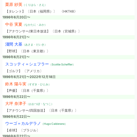
栗原 紗英
（くりはら・さえ）
【タレント】 〔日本（福岡県）〕
《HKT48》
1996年6月20日〜
中谷 実夏
（なかたに・みか）
【アナウンサー/東日本放送】 〔日本（宮城県）〕
1996年6月21日〜
淺間 大基
（あさま・だいき）
【野球】 〔日本（東京都）〕
1996年6月21日〜
スコッティ＝シェフラー
（Scottie Scheffler）
【ゴルフ】 〔アメリカ〕
1996年6月21日〜2022年12月18日
鈴木 陽斗実
（すずき・ひとみ）
【声優】 〔日本（千葉県）〕
1996年6月22日〜
大坪 奈津子
（おおつぼ・なつこ）
【アナウンサー/四国放送】 〔日本（千葉県）〕
1996年6月22日〜
ウーゴ＝カルデラノ
（Hugo Calderano）
【卓球】 〔ブラジル〕
1996年6月22日〜