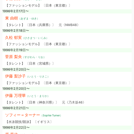
【ファッションモデル】 〔日本（東京都）〕
1996年2月17日〜
東 由樹
（あずま・ゆき）
【タレント】 〔日本（兵庫県）〕
元《NMB48》
1996年2月18日〜
久松 郁実
（ひさまつ・いくみ）
【ファッションモデル】 〔日本（東京都）〕
1996年2月19日〜
菅原 梨央
（すがわら・りお）
【タレント】 〔日本（宮城県）〕
1996年2月20日〜
伊藤 梨沙子
（いとう・りさこ）
【ファッションモデル】 〔日本（東京都）〕
1996年2月20日〜
伊藤 万理華
（いとう・まりか）
【タレント】 〔日本（神奈川県）〕
元《乃木坂46》
1996年2月21日〜
ソフィー＝ターナー
（Sophie Turner）
【水泳競技/競泳】 〔イギリス〕
1996年2月22日〜