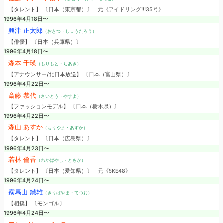
【タレント】 〔日本（東京都）〕
元《アイドリング!!!35号》
1996年4月18日〜
興津 正太郎
（おきつ・しょうたろう）
【俳優】 〔日本（兵庫県）〕
1996年4月18日〜
森本 千瑛
（もりもと・ちあき）
【アナウンサー/北日本放送】 〔日本（富山県）〕
1996年4月22日〜
斎藤 恭代
（さいとう・やすよ）
【ファッションモデル】 〔日本（栃木県）〕
1996年4月22日〜
森山 あすか
（もりやま・あすか）
【タレント】 〔日本（広島県）〕
1996年4月23日〜
若林 倫香
（わかばやし・ともか）
【タレント】 〔日本（愛知県）〕
元《SKE48》
1996年4月24日〜
霧馬山 鐵雄
（きりばやま・てつお）
【相撲】 〔モンゴル〕
1996年4月24日〜