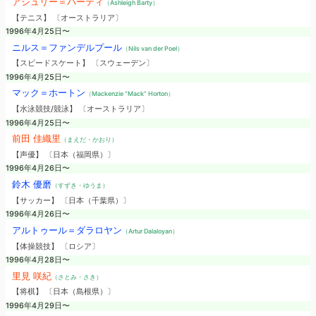
アシュリー＝バーティ
（Ashleigh Barty）
【テニス】 〔オーストラリア〕
1996年4月25日〜
ニルス＝ファンデルプール
（Nils van der Poel）
【スピードスケート】 〔スウェーデン〕
1996年4月25日〜
マック＝ホートン
（Mackenzie “Mack” Horton）
【水泳競技/競泳】 〔オーストラリア〕
1996年4月25日〜
前田 佳織里
（まえだ・かおり）
【声優】 〔日本（福岡県）〕
1996年4月26日〜
鈴木 優磨
（すずき・ゆうま）
【サッカー】 〔日本（千葉県）〕
1996年4月26日〜
アルトゥール＝ダラロヤン
（Artur Dalaloyan）
【体操競技】 〔ロシア〕
1996年4月28日〜
里見 咲紀
（さとみ・さき）
【将棋】 〔日本（島根県）〕
1996年4月29日〜