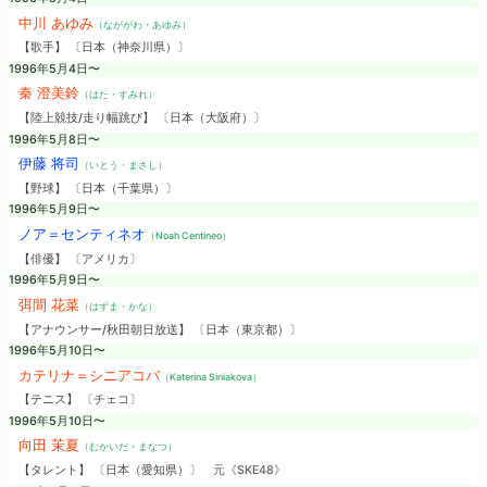
中川 あゆみ
（なががわ・あゆみ）
【歌手】 〔日本（神奈川県）〕
1996年5月4日〜
秦 澄美鈴
（はた・すみれ）
【陸上競技/走り幅跳び】 〔日本（大阪府）〕
1996年5月8日〜
伊藤 将司
（いとう・まさし）
【野球】 〔日本（千葉県）〕
1996年5月9日〜
ノア＝センティネオ
（Noah Centineo）
【俳優】 〔アメリカ〕
1996年5月9日〜
弭間 花菜
（はずま・かな）
【アナウンサー/秋田朝日放送】 〔日本（東京都）〕
1996年5月10日〜
カテリナ＝シニアコバ
（Katerina Siniakova）
【テニス】 〔チェコ〕
1996年5月10日〜
向田 茉夏
（むかいだ・まなつ）
【タレント】 〔日本（愛知県）〕
元《SKE48》