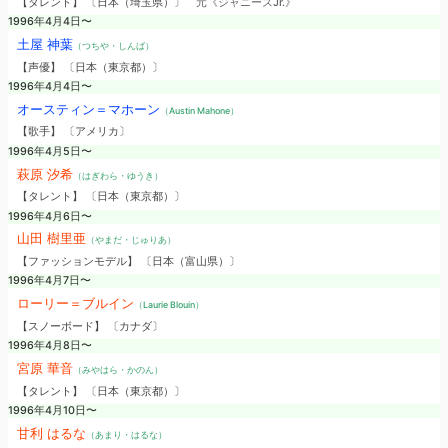
【タレント】 〔日本（埼玉県）〕
元《ジャニーズJr.》
1996年4月4日〜
土屋 神葉
（つちや・しんば）
【声優】 〔日本（東京都）〕
1996年4月4日〜
オースティン＝マホーン
（Austin Mahone）
【歌手】 〔アメリカ〕
1996年4月5日〜
萩原 汐希
（はぎわら・ゆうき）
【タレント】 〔日本（東京都）〕
1996年4月6日〜
山田 樹里亜
（やまだ・じゅりあ）
【ファッションモデル】 〔日本（富山県）〕
1996年4月7日〜
ローリー＝ブルイン
（Laurie Blouin）
【スノーボード】 〔カナダ〕
1996年4月8日〜
宮原 華音
（みやはら・かのん）
【タレント】 〔日本（東京都）〕
1996年4月10日〜
甘利 はるな
（あまり・はるな）