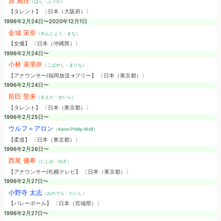
原 風佳
（はら・ふうか）
【タレント】 〔日本（大阪府）〕
1996年2月24日〜2020年12月1日
金城 茉奈
（きんじょう・まな）
【女優】 〔日本（沖縄県）〕
1996年2月24日〜
小林 茉里奈
（こばやし・まりな）
【アナウンサー/福岡放送→フリー】 〔日本（東京都）〕
1996年2月24日〜
前田 聖来
（まえだ・せいら）
【タレント】 〔日本（東京都）〕
1996年2月25日〜
ウルフ＝アロン
（Aaron Phillip Wolf）
【柔道】 〔日本（東京都）〕
1996年2月26日〜
西尾 優希
（にしお・ゆき）
【アナウンサー/札幌テレビ】 〔日本（東京都）〕
1996年2月27日〜
小野寺 太志
（おのでら・たいし）
【バレーボール】 〔日本（宮城県）〕
1996年2月27日〜